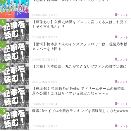
0
24年02月09日 6:45
コメント
【画像あり】久保史緒里をブスって言ってる人はこれ見て
もそう言えるんか？
0
24年07月28日 5:57
コメント
【驚愕】橋本奈々未のインスタフォロワー数、現役乃木坂
メンバーを上回る
0
24年09月17日 8:00
コメント
【悲報】岡本姫奈、九九ができない!?ファンの間で話題に
0
24年12月21日 9:00
コメント
【欅坂46】指原莉乃がTwitterでドリームチームの練習風
景を公開！これはサイマジョ決定だなｗｗｗｗ
0
16年07月18日 8:34
コメント
欅坂46ツイプロ検索数ランキングを再確認してみたwwww
0
18年07月14日 8:00
コメント