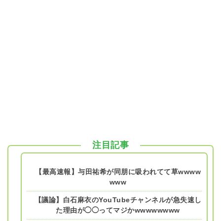
注目記事
【最高速報】与田祐希が同朋に吸われてて草wwww
www
【議論】白石麻衣のYouTubeチャンネルが急失速し
た理由が◯◯ってマジかwwwwwwww