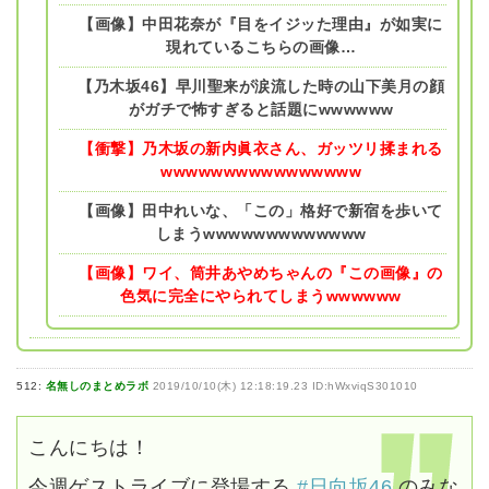
【画像】中田花奈が『目をイジッた理由』が如実に
現れているこちらの画像…
【乃木坂46】早川聖来が涙流した時の山下美月の顔
がガチで怖すぎると話題にwwwwww
【衝撃】乃木坂の新内眞衣さん、ガッツリ揉まれる
wwwwwwwwwwwwwwww
【画像】田中れいな、「この」格好で新宿を歩いて
しまうwwwwwwwwwwwww
【画像】ワイ、筒井あやめちゃんの『この画像』の
色気に完全にやられてしまうwwwwww
512:
名無しのまとめラボ
2019/10/10(木) 12:18:19.23 ID:hWxviqS301010
こんにちは！
今週ゲストライブに登場する
#日向坂46
のみな