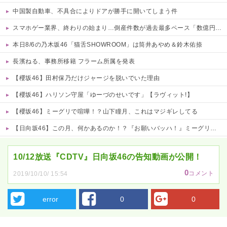
中国製自動車、不具合によりドアが勝手に開いてしまう件
スマホゲー業界、終わりの始まり…倒産件数が過去最多ペース「数億円かけても爆ﾀﾋ」
本日8/6の乃木坂46「猫舌SHOWROOM」は筒井あやめ＆鈴木佑捺
長濱ねる、事務所移籍 フラーム所属を発表
【櫻坂46】田村保乃だけジャージを脱いでいた理由
【櫻坂46】ハリソン守屋「ゆーづのせいです」【ラヴィット!】
【櫻坂46】ミーグリで喧嘩！？山下瞳月、これはマジギレしてる
【日向坂46】この月、何かあるのか！？『お願いバッハ！』ミーグリ日程がこちら
Powered by livedoor 相互RSS
10/12放送『CDTV』日向坂46の告知動画が公開！
0
コメント
2019/10/10/ 15:54
error
0
0