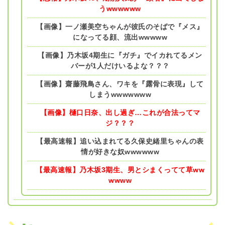
うwwwwww
【画像】一ノ瀬美空ちゃんが彼氏のそばで『メス』
になってる顔、流出wwwww
【画像】乃木坂4期生に『ガチ』でイカれてるメン
バーが1人だけいるよな？？？
【画像】齋藤飛鳥さん、ワキを『露骨に表現』して
しまうwwwwwww
【画像】樋口日奈、出し過ぎ…これが合法ってマ
ジ？？？
【最高速報】追い込まれてる久保史緒里ちゃんの表
情が好きな奴wwwwww
【最高速報】乃木坂3期生、男とシまくってて草ww
wwww