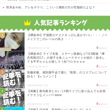
筒井あやめ、アレをチラリ。こういう偶然の方が官能的だよな？
Powered by livedoor 相互RSS
【欅坂46】守屋茜のマスクすっぴん姿がヤバい・・・ノー
メイクでこのレベルの高さ ・・・
0
16年06月11日 11:39
コメント
【欅坂46】ライブ衣装、ステージ装飾など7/23開催『欅
共和国2017』の様子を各ニュースサイトが紹介！放水し
てる平手ちゃんが楽しそう杉ワロタｗｗｗ
0
17年07月23日 9:17
コメント
加藤史帆、個別握手会で着た「怪獣」のコスプレについて
語る！【レコメン！】
0
19年10月30日 2:42
コメント
【画像】新内眞衣とかいう4期ライブに放り込んでも全然
イケそうなメンバーwww
0
21年08月01日 10:00
コメント
【悲報】日向坂、収録中にパンチラしてしまう