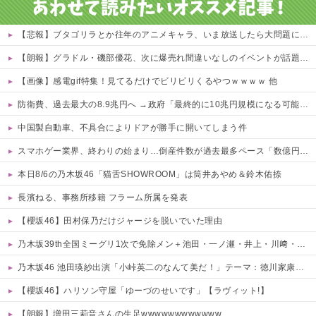
【悲報】ブタゴリラとか往年のアニメキャラ、いま放送したら大問題になる模様www 他
【朗報】グラドル・磯部優花、次に爆売れ間違いなしのイベントが話題にｗｗｗｗ 他
【画像】感電gif特集！見てるだけでビリビリくるやつｗｗｗｗ 他
防衛費、過去最大の8.9兆円へ →政府「最終的に10兆円規模になる可能性」
中国製自動車、不具合によりドアが勝手に開いてしまう件
スマホゲー業界、終わりの始まり…倒産件数が過去最多ペース「数億円かけても爆ﾀﾋ」
本日8/6の乃木坂46「猫舌SHOWROOM」は筒井あやめ＆鈴木佑捺
長濱ねる、事務所移籍 フラーム所属を発表
【櫻坂46】田村保乃だけジャージを脱いでいた理由
乃木坂39th全国ミーグリ1次で免除メン＋池田・一ノ瀬・井上・川﨑・菅原・中西が全完売
乃木坂46 池田瑛紗出演「小峠英二のなんて美だ！」テーマ：徳川家康【2025.8.5 24:00〜 TOKYO MX】
【櫻坂46】ハリソン守屋「ゆーづのせいです」【ラヴィット!】
【朗報】増田三莉音さんの生足wwwwwwwwwwww