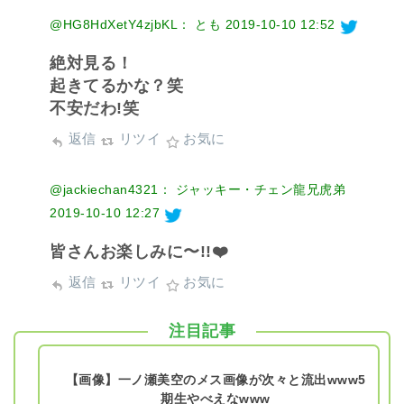
@HG8HdXetY4zjbKL： とも
2019-10-10 12:52
絶対見る！
起きてるかな？笑
不安だわ!笑
返信
リツイ
お気に
@jackiechan4321： ジャッキー・チェン龍兄虎弟
2019-10-10 12:27
皆さんお楽しみに〜!!❤️
返信
リツイ
お気に
注目記事
【画像】一ノ瀬美空のメス画像が次々と流出www5
期生やべえなwww