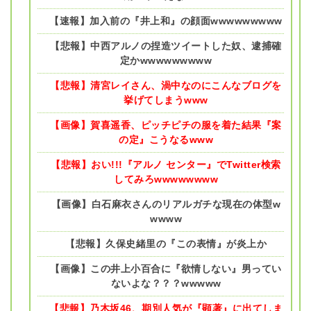
【速報】加入前の『井上和』の顔面wwwwwwwww
【悲報】中西アルノの捏造ツイートした奴、逮捕確
定かwwwwwwwww
【悲報】清宮レイさん、渦中なのにこんなブログを
挙げてしまうwww
【画像】賀喜遥香、ピッチピチの服を着た結果『案
の定』こうなるwww
【悲報】おい!!!『アルノ センター』でTwitter検索
してみろwwwwwwww
【画像】白石麻衣さんのリアルガチな現在の体型w
wwww
【悲報】久保史緒里の『この表情』が炎上か
【画像】この井上小百合に『欲情しない』男ってい
ないよな？？？wwwww
【悲報】乃木坂46、期別人気が『顕著』に出てしま