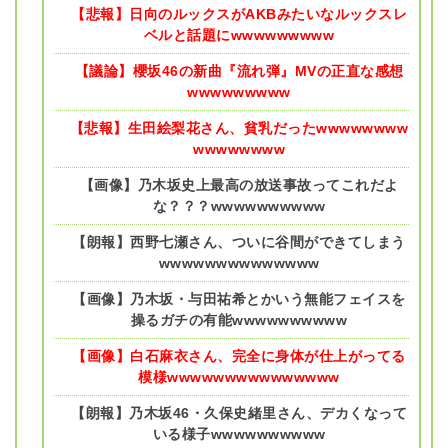
【悲報】日向のルックスがAKBみたいなルックスレ
ベルと話題にwwwwwwwww
【議論】櫻坂46の新曲『流れ弾』MVの正直な感想
wwwwwwwww
【悲報】生田絵梨花さん、貧乳だったwwwwwwww
wwwwwwww
【画像】乃木坂史上最高の放送事故ってこれだよ
な？？？wwwwwwwwww
【朗報】西野七瀬さん、ついに谷間ができてしまう
wwwwwwwwwwwwww
【画像】乃木坂・与田祐希とかいう無能フェイスを
操るガチの有能wwwwwwwwww
【画像】白石麻衣さん、完全に身体が仕上がってる
模様wwwwwwwwwwwwwww
【朗報】乃木坂46・久保史緒里さん、デカくなって
いる様子wwwwwwwwww