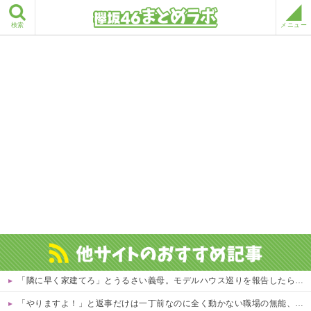
検索
メニュー
「隣に早く家建てろ」とうるさい義母。モデルハウス巡りを報告したら「草刈り誰がするのw」と煽ってきたので…旦那が放った「一言」に義母オロオロｗｗ←嫌味を逆手にとった神対応すぎる
「やりますよ！」と返事だけは一丁前なのに全く動かない職場の無能、催促しても放置→引き取ろうとすると「申し訳ないからやる」と拒否…やる気ないなら引き受けるなよ・・・