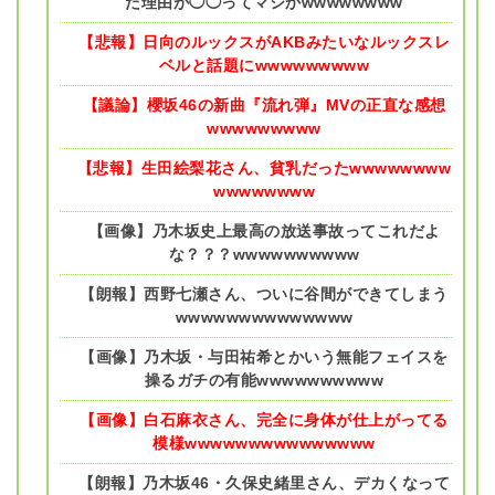
た理由が◯◯ってマジかwwwwwwww
【悲報】日向のルックスがAKBみたいなルックスレ
ベルと話題にwwwwwwwww
【議論】櫻坂46の新曲『流れ弾』MVの正直な感想
wwwwwwwww
【悲報】生田絵梨花さん、貧乳だったwwwwwwww
wwwwwwww
【画像】乃木坂史上最高の放送事故ってこれだよ
な？？？wwwwwwwwww
【朗報】西野七瀬さん、ついに谷間ができてしまう
wwwwwwwwwwwwww
【画像】乃木坂・与田祐希とかいう無能フェイスを
操るガチの有能wwwwwwwwww
【画像】白石麻衣さん、完全に身体が仕上がってる
模様wwwwwwwwwwwwwww
【朗報】乃木坂46・久保史緒里さん、デカくなって