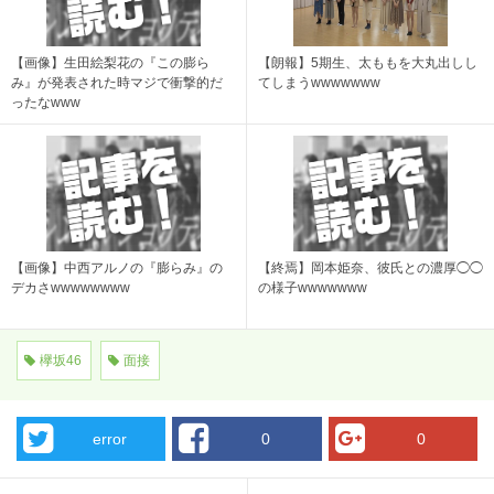
【画像】生田絵梨花の『この膨ら
【朗報】5期生、太ももを大丸出しし
み』が発表された時マジで衝撃的だ
てしまうwwwwwww
ったなwww
【画像】中西アルノの『膨らみ』の
【終焉】岡本姫奈、彼氏との濃厚◯◯
デカさwwwwwwww
の様子wwwwwww
欅坂46
面接
error
0
0