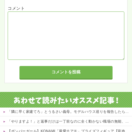
コメント
「隣に早く家建てろ」とうるさい義母。モデルハウス巡りを報告したら「草刈り誰がするのw」と煽ってきたので…旦那が放った「一言」に義母オロオロｗｗ←嫌味を逆手にとった神対応すぎる
「やりますよ！」と返事だけは一丁前なのに全く動かない職場の無能、催促しても放置→引き取ろうとすると「申し訳ないからやる」と拒否…やる気ないなら引き受けるなよ・・・
【ボンバーガール】KONAMI「最愛チアモ」プライズフィギュア【彩色原型公開】