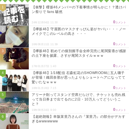
【衝撃】櫻坂46メンバーの下着事情が明らかに！？透けパ
ン祭りで fans 騒然
0
24年12月04日 11:30
コメント
【欅坂46】守屋茜のマスクすっぴん姿がヤバい・・・ノー
メイクでこのレベルの高さ ・・・
0
16年06月11日 11:39
コメント
【欅坂46】初めての個別握手会全枠完売に尾関梨香が感謝
の土下座を披露、さすが尾関スタイルｗｗｗ
0
17年01月27日 1:40
コメント
【欅坂46】1/18配信 石森虹花のSHOWROOMに五人囃子
が登場！織田奈那が思ったよりもショートヘアになってて
驚いたなｗｗｗ
0
18年01月18日 7:15
コメント
アリーナ削ってスタンド空席だらけで、チケットも売れ残
って当日券まで出てるのに2日・10万人ってどういうこ
と？
0
19年09月24日 9:00
コメント
【超絶朗報】幸阪茉里乃さんの『茉里乃』の部分がデカす
ぎるwwwwwww