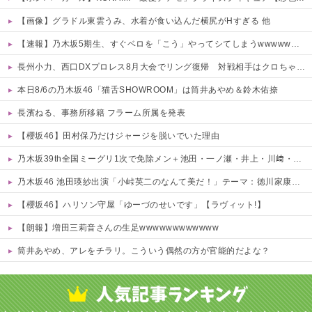
【画像】グラドル東雲うみ、水着が食い込んだ横尻がHすぎる 他
【速報】乃木坂5期生、すぐベロを「こう」やってシてしまうwwwwww 他
長州小力、西口DXプロレス8月大会でリング復帰 対戦相手はクロちゃん 他
本日8/6の乃木坂46「猫舌SHOWROOM」は筒井あやめ＆鈴木佑捺
長濱ねる、事務所移籍 フラーム所属を発表
【櫻坂46】田村保乃だけジャージを脱いでいた理由
乃木坂39th全国ミーグリ1次で免除メン＋池田・一ノ瀬・井上・川﨑・菅原・中西が全完売
乃木坂46 池田瑛紗出演「小峠英二のなんて美だ！」テーマ：徳川家康【2025.8.5 24:00〜 TOKYO MX】
【櫻坂46】ハリソン守屋「ゆーづのせいです」【ラヴィット!】
【朗報】増田三莉音さんの生足wwwwwwwwwwww
筒井あやめ、アレをチラリ。こういう偶然の方が官能的だよな？
Powered by livedoor 相互RSS