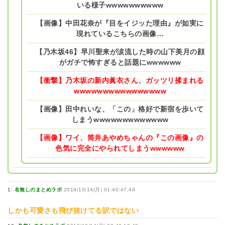
いる様子wwwwwwwwww
【画像】中田花奈が『目をイジッた理由』が如実に
現れているこちらの画像…
【乃木坂46】早川聖来が涙流した時の山下美月の顔
がガチで怖すぎると話題にwwwwww
【衝撃】乃木坂の新内眞衣さん、ガッツリ揉まれる
wwwwwwwwwwwwwwww
【画像】田中れいな、「この」格好で新宿を歩いて
しまうwwwwwwwwwwwww
【画像】ワイ、筒井あやめちゃんの『この画像』の
色気に完全にやられてしまうwwwwww
1:
名無しのまとめラボ
2019/10/14(月) 01:40:47.46
しかも可愛さも飛び抜けてる訳ではない