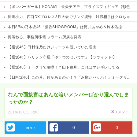
【ボンバーガール】KONAMI「最愛チアモ」プライズフィギュア【彩色原型公開】
長州小力、西口DXプロレス8月大会でリング復帰 対戦相手はクロちゃん 他
本日8/6の乃木坂46「猫舌SHOWROOM」は筒井あやめ＆鈴木佑捺
長濱ねる、事務所移籍 フラーム所属を発表
【櫻坂46】田村保乃だけジャージを脱いでいた理由
【櫻坂46】ハリソン守屋「ゆーづのせいです」【ラヴィット!】
【櫻坂46】ミーグリで喧嘩！？山下瞳月、これはマジギレしてる
【日向坂46】この月、何かあるのか！？『お願いバッハ！』ミーグリ日程がこちら
Powered by livedoor 相互RSS
なんで面接官はあんな暗いメンバーばかり選んでしま
ったのか？
3
コメント
2019/10/15/ 6:00
error
0
0