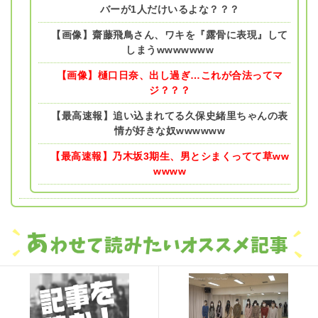
バーが1人だけいるよな？？？
【画像】齋藤飛鳥さん、ワキを『露骨に表現』して
しまうwwwwwww
【画像】樋口日奈、出し過ぎ…これが合法ってマ
ジ？？？
【最高速報】追い込まれてる久保史緒里ちゃんの表
情が好きな奴wwwwww
【最高速報】乃木坂3期生、男とシまくってて草ww
wwww