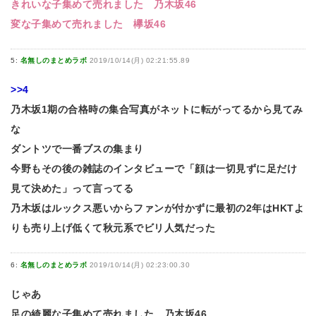
きれいな子集めて売れました 乃木坂46
変な子集めて売れました 欅坂46
5:
名無しのまとめラボ
2019/10/14(月) 02:21:55.89
>>4
乃木坂1期の合格時の集合写真がネットに転がってるから見てみ
な
ダントツで一番ブスの集まり
今野もその後の雑誌のインタビューで「顔は一切見ずに足だけ
見て決めた」って言ってる
乃木坂はルックス悪いからファンが付かずに最初の2年はHKTよ
りも売り上げ低くて秋元系でビリ人気だった
6:
名無しのまとめラボ
2019/10/14(月) 02:23:00.30
じゃあ
足の綺麗な子集めて売れました 乃木坂46