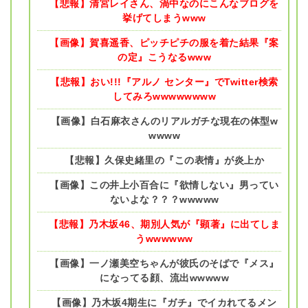
【悲報】清宮レイさん、渦中なのにこんなブログを
挙げてしまうwww
【画像】賀喜遥香、ピッチピチの服を着た結果『案
の定』こうなるwww
【悲報】おい!!!『アルノ センター』でTwitter検索
してみろwwwwwwww
【画像】白石麻衣さんのリアルガチな現在の体型w
wwww
【悲報】久保史緒里の『この表情』が炎上か
【画像】この井上小百合に『欲情しない』男ってい
ないよな？？？wwwww
【悲報】乃木坂46、期別人気が『顕著』に出てしま
うwwwwww
【画像】一ノ瀬美空ちゃんが彼氏のそばで『メス』
になってる顔、流出wwwww
【画像】乃木坂4期生に『ガチ』でイカれてるメン