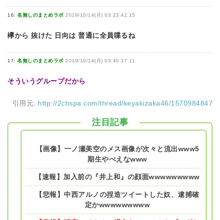
16:
名無しのまとめラボ
2019/10/14(月) 03:23:42.15
欅から 抜けた 日向は 普通に全員喋るね
17:
名無しのまとめラボ
2019/10/14(月) 03:40:37.11
そういうグループだから
引用元:
http://2chspa.com/thread/keyakizaka46/1570984847
注目記事
【画像】一ノ瀬美空のメス画像が次々と流出www5
期生やべえなwww
【速報】加入前の『井上和』の顔面wwwwwwwww
【悲報】中西アルノの捏造ツイートした奴、逮捕確
定かwwwwwwwww