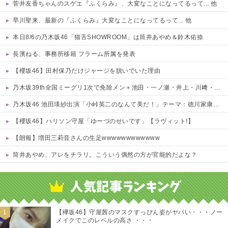
菅井友香ちゃんのスゲエ『ふくらみ』、大変なことになってるって... 他
早川聖来、最新の『ふくらみ』大変なことになってるって... 他
本日8/6の乃木坂46「猫舌SHOWROOM」は筒井あやめ＆鈴木佑捺
長濱ねる、事務所移籍 フラーム所属を発表
【櫻坂46】田村保乃だけジャージを脱いでいた理由
乃木坂39th全国ミーグリ1次で免除メン＋池田・一ノ瀬・井上・川﨑・菅原・中西が全完売
乃木坂46 池田瑛紗出演「小峠英二のなんて美だ！」テーマ：徳川家康【2025.8.5 24:00〜 TOKYO MX】
【櫻坂46】ハリソン守屋「ゆーづのせいです」【ラヴィット!】
【朗報】増田三莉音さんの生足wwwwwwwwwwww
筒井あやめ、アレをチラリ。こういう偶然の方が官能的だよな？
Powered by livedoor 相互RSS
【欅坂46】守屋茜のマスクすっぴん姿がヤバい・・・ノー
メイクでこのレベルの高さ ・・・