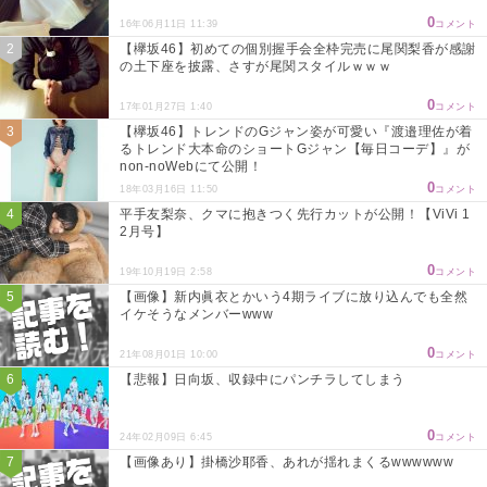
0
16年06月11日 11:39
コメント
【欅坂46】初めての個別握手会全枠完売に尾関梨香が感謝
の土下座を披露、さすが尾関スタイルｗｗｗ
0
17年01月27日 1:40
コメント
【欅坂46】トレンドのGジャン姿が可愛い『渡邉理佐が着
るトレンド大本命のショートGジャン【毎日コーデ】』が
non-noWebにて公開！
0
18年03月16日 11:50
コメント
平手友梨奈、クマに抱きつく先行カットが公開！【ViVi 1
2月号】
0
19年10月19日 2:58
コメント
【画像】新内眞衣とかいう4期ライブに放り込んでも全然
イケそうなメンバーwww
0
21年08月01日 10:00
コメント
【悲報】日向坂、収録中にパンチラしてしまう
0
24年02月09日 6:45
コメント
【画像あり】掛橋沙耶香、あれが揺れまくるwwwwww