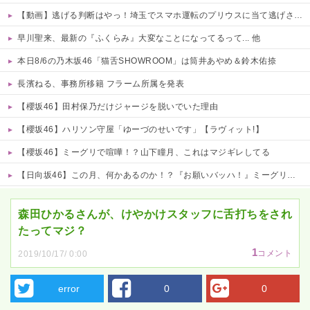
【動画】逃げる判断はやっ！埼玉でスマホ運転のプリウスに当て逃げされる車載。
早川聖来、最新の『ふくらみ』大変なことになってるって... 他
本日8/6の乃木坂46「猫舌SHOWROOM」は筒井あやめ＆鈴木佑捺
長濱ねる、事務所移籍 フラーム所属を発表
【櫻坂46】田村保乃だけジャージを脱いでいた理由
【櫻坂46】ハリソン守屋「ゆーづのせいです」【ラヴィット!】
【櫻坂46】ミーグリで喧嘩！？山下瞳月、これはマジギレしてる
【日向坂46】この月、何かあるのか！？『お願いバッハ！』ミーグリ日程がこちら
Powered by livedoor 相互RSS
森田ひかるさんが、けやかけスタッフに舌打ちをされ
たってマジ？
1
コメント
2019/10/17/ 0:00
error
0
0