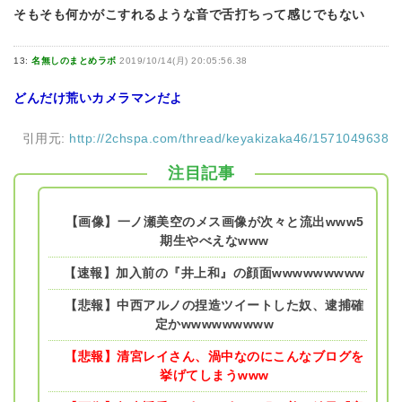
そもそも何かがこすれるような音で舌打ちって感じでもない
13:
名無しのまとめラボ
2019/10/14(月) 20:05:56.38
どんだけ荒いカメラマンだよ
引用元:
http://2chspa.com/thread/keyakizaka46/1571049638
注目記事
【画像】一ノ瀬美空のメス画像が次々と流出www5
期生やべえなwww
【速報】加入前の『井上和』の顔面wwwwwwwww
【悲報】中西アルノの捏造ツイートした奴、逮捕確
定かwwwwwwwww
【悲報】清宮レイさん、渦中なのにこんなブログを
挙げてしまうwww