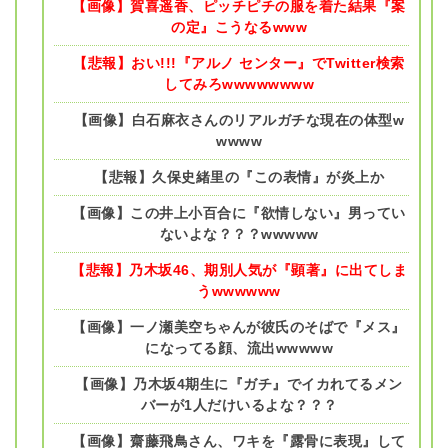
【画像】賀喜遥香、ピッチピチの服を着た結果『案
の定』こうなるwww
【悲報】おい!!!『アルノ センター』でTwitter検索
してみろwwwwwwww
【画像】白石麻衣さんのリアルガチな現在の体型w
wwww
【悲報】久保史緒里の『この表情』が炎上か
【画像】この井上小百合に『欲情しない』男ってい
ないよな？？？wwwww
【悲報】乃木坂46、期別人気が『顕著』に出てしま
うwwwwww
【画像】一ノ瀬美空ちゃんが彼氏のそばで『メス』
になってる顔、流出wwwww
【画像】乃木坂4期生に『ガチ』でイカれてるメン
バーが1人だけいるよな？？？
【画像】齋藤飛鳥さん、ワキを『露骨に表現』して