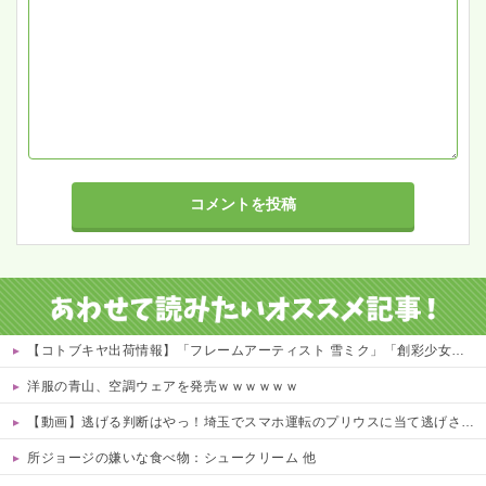
【コトブキヤ出荷情報】「フレームアーティスト 雪ミク」「創彩少女庭園 早乙女 瑠衣【桃桜高校・競泳水着】」プラモデルほか【発売日決定】
洋服の青山、空調ウェアを発売ｗｗｗｗｗｗ
【動画】逃げる判断はやっ！埼玉でスマホ運転のプリウスに当て逃げされる車載。
所ジョージの嫌いな食べ物：シュークリーム 他