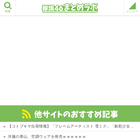
検索
メニュー
【コトブキヤ出荷情報】「フレームアーティスト 雪ミク」「創彩少女庭園 早乙女 瑠衣【桃桜高校・競泳水着】」プラモデルほか【発売日決定】
洋服の青山、空調ウェアを発売ｗｗｗｗｗｗ