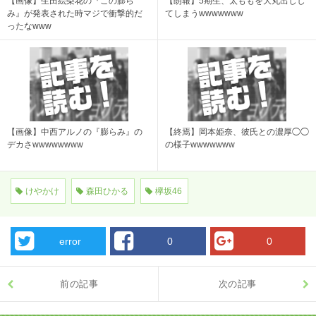
【画像】生田絵梨花の『この膨ら
【朗報】5期生、太ももを大丸出しし
み』が発表された時マジで衝撃的だ
てしまうwwwwwww
ったなwww
【画像】中西アルノの『膨らみ』の
【終焉】岡本姫奈、彼氏との濃厚◯◯
デカさwwwwwwww
の様子wwwwwww
けやかけ
森田ひかる
欅坂46
error
0
0
前の記事
次の記事