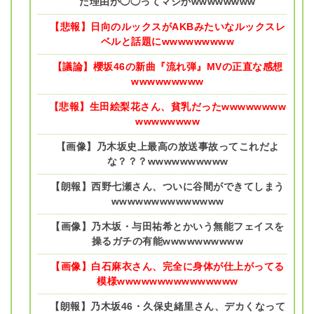
た理由が◯◯ってマジかwwwwwwww
【悲報】日向のルックスがAKBみたいなルックスレ
ベルと話題にwwwwwwwww
【議論】櫻坂46の新曲『流れ弾』MVの正直な感想
wwwwwwwww
【悲報】生田絵梨花さん、貧乳だったwwwwwwww
wwwwwwww
【画像】乃木坂史上最高の放送事故ってこれだよ
な？？？wwwwwwwwww
【朗報】西野七瀬さん、ついに谷間ができてしまう
wwwwwwwwwwwwww
【画像】乃木坂・与田祐希とかいう無能フェイスを
操るガチの有能wwwwwwwwww
【画像】白石麻衣さん、完全に身体が仕上がってる
模様wwwwwwwwwwwwwww
【朗報】乃木坂46・久保史緒里さん、デカくなって