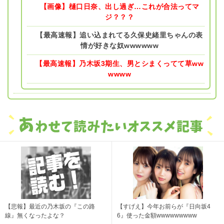
【画像】樋口日奈、出し過ぎ…これが合法ってマ
ジ？？？
【最高速報】追い込まれてる久保史緒里ちゃんの表
情が好きな奴wwwwww
【最高速報】乃木坂3期生、男とシまくってて草ww
wwww
【悲報】最近の乃木坂の『この路
【すげえ】今年お前らが『日向坂4
線』無くなったよな？
6』使った金額wwwwwwwww