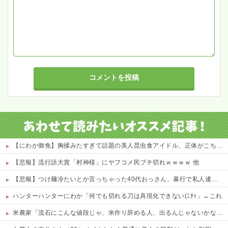
【にわか御免】胸揉みたすぎて話題の美人昆虫食アイドル、正体がこちらwwwwww 他
【悲報】流行語大賞「村神様」にヤフコメ民ブチ切れｗｗｗｗ 他
【悲報】つけ麺冷たいとか言っちゃった40代おっさん、暴行で私人逮捕されるｗｗｗｗ 他
ハンターハンターにわか「何でも切れる刀は具現化できない(ﾆﾁｯ」←これ
米農家「流石にこんな値段じゃ、米作り辞める人、出るんじゃないかなあ？？」