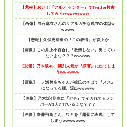
【悲報】おい!!!『アルノ センター』でTwitter検索
してみろwwwwwwww
【画像】白石麻衣さんのリアルガチな現在の体型w
wwww
【悲報】久保史緒里の『この表情』が炎上か
【画像】この井上小百合に『欲情しない』男ってい
ないよな？？？wwwww
【悲報】乃木坂46、期別人気が『顕著』に出てしま
うwwwwww
【画像】一ノ瀬美空ちゃんが彼氏のそばで『メス』
になってる顔、流出wwwww
【画像】乃木坂4期生に『ガチ』でイカれてるメン
バーが1人だけいるよな？？？
【画像】齋藤飛鳥さん、ワキを『露骨に表現』して
しまうwwwwwww