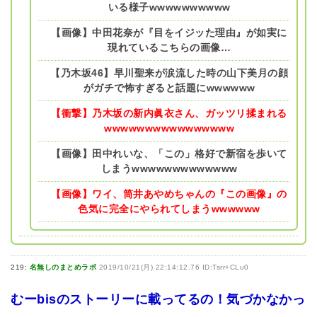
いる様子wwwwwwwwww
【画像】中田花奈が『目をイジッた理由』が如実に
現れているこちらの画像…
【乃木坂46】早川聖来が涙流した時の山下美月の顔
がガチで怖すぎると話題にwwwwww
【衝撃】乃木坂の新内眞衣さん、ガッツリ揉まれる
wwwwwwwwwwwwwwww
【画像】田中れいな、「この」格好で新宿を歩いて
しまうwwwwwwwwwwwww
【画像】ワイ、筒井あやめちゃんの『この画像』の
色気に完全にやられてしまうwwwwww
219:
名無しのまとめラボ
2019/10/21(月) 22:14:12.76 ID:Tsrr+CLu0
‪むーbisのストーリーに載ってるの！気づかなかっ