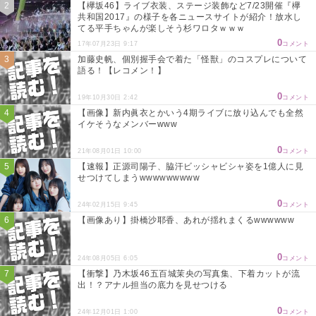
【欅坂46】ライブ衣装、ステージ装飾など7/23開催『欅
共和国2017』の様子を各ニュースサイトが紹介！放水し
てる平手ちゃんが楽しそう杉ワロタｗｗｗ
0
17年07月23日 9:17
コメント
加藤史帆、個別握手会で着た「怪獣」のコスプレについて
語る！【レコメン！】
0
19年10月30日 2:42
コメント
【画像】新内眞衣とかいう4期ライブに放り込んでも全然
イケそうなメンバーwww
0
21年08月01日 10:00
コメント
【速報】正源司陽子、脇汗ビッシャビシャ姿を1億人に見
せつけてしまうwwwwwwwww
0
24年02月15日 9:45
コメント
【画像あり】掛橋沙耶香、あれが揺れまくるwwwwww
0
24年08月05日 6:05
コメント
【衝撃】乃木坂46五百城茉央の写真集、下着カットが流
出！？アナル担当の底力を見せつける
0
24年12月01日 1:00
コメント