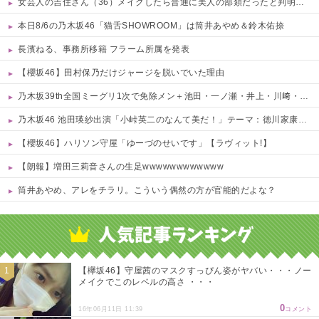
女芸人の吉住さん（36）メイクしたら普通に美人の部類だったと判明ｗｗｗｗｗｗｗｗｗ
本日8/6の乃木坂46「猫舌SHOWROOM」は筒井あやめ＆鈴木佑捺
長濱ねる、事務所移籍 フラーム所属を発表
【櫻坂46】田村保乃だけジャージを脱いでいた理由
乃木坂39th全国ミーグリ1次で免除メン＋池田・一ノ瀬・井上・川﨑・菅原・中西が全完売
乃木坂46 池田瑛紗出演「小峠英二のなんて美だ！」テーマ：徳川家康【2025.8.5 24:00〜 TOKYO MX】
【櫻坂46】ハリソン守屋「ゆーづのせいです」【ラヴィット!】
【朗報】増田三莉音さんの生足wwwwwwwwwwww
筒井あやめ、アレをチラリ。こういう偶然の方が官能的だよな？
Powered by livedoor 相互RSS
【欅坂46】守屋茜のマスクすっぴん姿がヤバい・・・ノー
メイクでこのレベルの高さ ・・・
0
16年06月11日 11:39
コメント