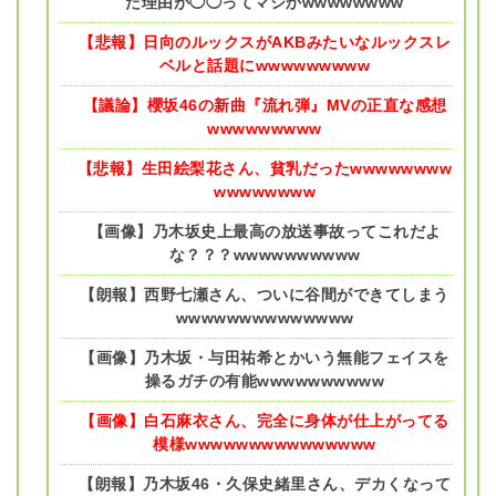
た理由が◯◯ってマジかwwwwwwww
【悲報】日向のルックスがAKBみたいなルックスレ
ベルと話題にwwwwwwwww
【議論】櫻坂46の新曲『流れ弾』MVの正直な感想
wwwwwwwww
【悲報】生田絵梨花さん、貧乳だったwwwwwwww
wwwwwwww
【画像】乃木坂史上最高の放送事故ってこれだよ
な？？？wwwwwwwwww
【朗報】西野七瀬さん、ついに谷間ができてしまう
wwwwwwwwwwwwww
【画像】乃木坂・与田祐希とかいう無能フェイスを
操るガチの有能wwwwwwwwww
【画像】白石麻衣さん、完全に身体が仕上がってる
模様wwwwwwwwwwwwwww
【朗報】乃木坂46・久保史緒里さん、デカくなって