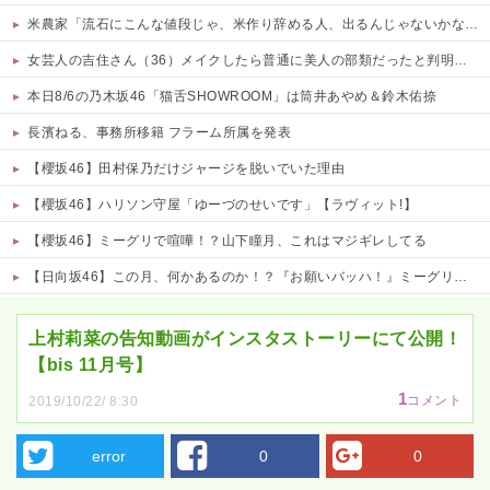
米農家「流石にこんな値段じゃ、米作り辞める人、出るんじゃないかなあ？？」
女芸人の吉住さん（36）メイクしたら普通に美人の部類だったと判明ｗｗｗｗｗｗｗｗｗ
本日8/6の乃木坂46「猫舌SHOWROOM」は筒井あやめ＆鈴木佑捺
長濱ねる、事務所移籍 フラーム所属を発表
【櫻坂46】田村保乃だけジャージを脱いでいた理由
【櫻坂46】ハリソン守屋「ゆーづのせいです」【ラヴィット!】
【櫻坂46】ミーグリで喧嘩！？山下瞳月、これはマジギレしてる
【日向坂46】この月、何かあるのか！？『お願いバッハ！』ミーグリ日程がこちら
Powered by livedoor 相互RSS
上村莉菜の告知動画がインスタストーリーにて公開！
【bis 11月号】
1
コメント
2019/10/22/ 8:30
error
0
0