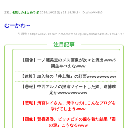
231:
名無しのまとめラボ
2019/10/21(月) 22:18:56.84 ID:WmjkVN8k0
むーかわ～
引用元：
https://rio2016.5ch.net/test/read.cgi/keyakizaka46/1571604776/
注目記事
【画像】一ノ瀬美空のメス画像が次々と流出www5
期生やべえなwww
【速報】加入前の『井上和』の顔面wwwwwwwww
【悲報】中西アルノの捏造ツイートした奴、逮捕確
定かwwwwwwwww
【悲報】清宮レイさん、渦中なのにこんなブログを
挙げてしまうwww
【画像】賀喜遥香、ピッチピチの服を着た結果『案
の定』こうなるwww