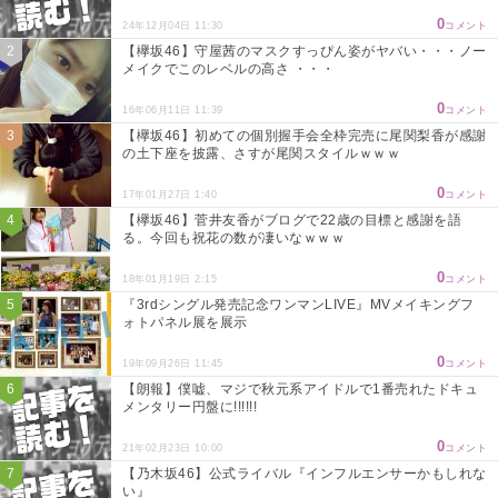
0
24年12月04日 11:30
コメント
【欅坂46】守屋茜のマスクすっぴん姿がヤバい・・・ノー
メイクでこのレベルの高さ ・・・
0
16年06月11日 11:39
コメント
【欅坂46】初めての個別握手会全枠完売に尾関梨香が感謝
の土下座を披露、さすが尾関スタイルｗｗｗ
0
17年01月27日 1:40
コメント
【欅坂46】菅井友香がブログで22歳の目標と感謝を語
る。今回も祝花の数が凄いなｗｗｗ
0
18年01月19日 2:15
コメント
『3rdシングル発売記念ワンマンLIVE』MVメイキングフ
ォトパネル展を展示
0
19年09月26日 11:45
コメント
【朗報】僕嘘、マジで秋元系アイドルで1番売れたドキュ
メンタリー円盤に!!!!!!
0
21年02月23日 10:00
コメント
【乃木坂46】公式ライバル『インフルエンサーかもしれな
い』