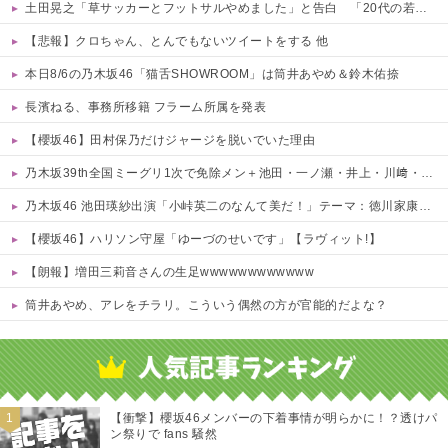
土田晃之「草サッカーとフットサルやめました」と告白 「20代の若手が来るんです。つまんなくて」 他
【悲報】クロちゃん、とんでもないツイートをする 他
本日8/6の乃木坂46「猫舌SHOWROOM」は筒井あやめ＆鈴木佑捺
長濱ねる、事務所移籍 フラーム所属を発表
【櫻坂46】田村保乃だけジャージを脱いでいた理由
乃木坂39th全国ミーグリ1次で免除メン＋池田・一ノ瀬・井上・川﨑・菅原・中西が全完売
乃木坂46 池田瑛紗出演「小峠英二のなんて美だ！」テーマ：徳川家康【2025.8.5 24:00〜 TOKYO MX】
【櫻坂46】ハリソン守屋「ゆーづのせいです」【ラヴィット!】
【朗報】増田三莉音さんの生足wwwwwwwwwwww
筒井あやめ、アレをチラリ。こういう偶然の方が官能的だよな？
Powered by livedoor 相互RSS
【衝撃】櫻坂46メンバーの下着事情が明らかに！？透けパ
ン祭りで fans 騒然