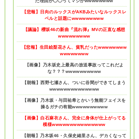
た理由が◯◯ってマジかwwwwwwww
【悲報】日向のルックスがAKBみたいなルックスレ
ベルと話題にwwwwwwwww
【議論】櫻坂46の新曲『流れ弾』MVの正直な感想
wwwwwwwww
【悲報】生田絵梨花さん、貧乳だったwwwwwwww
wwwwwwww
【画像】乃木坂史上最高の放送事故ってこれだよ
な？？？wwwwwwwwww
【朗報】西野七瀬さん、ついに谷間ができてしまう
wwwwwwwwwwwwww
【画像】乃木坂・与田祐希とかいう無能フェイスを
操るガチの有能wwwwwwwwww
【画像】白石麻衣さん、完全に身体が仕上がってる
模様wwwwwwwwwwwwwww
【朗報】乃木坂46・久保史緒里さん、デカくなって