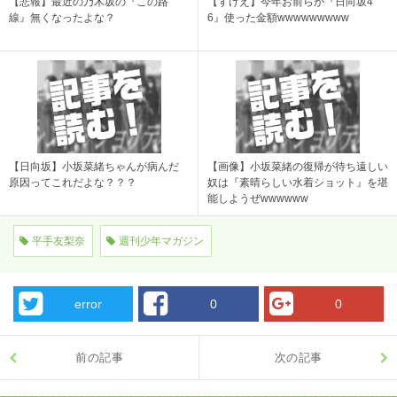
【悲報】最近の乃木坂の『この路
【すげえ】今年お前らが『日向坂4
線』無くなったよな？
6』使った金額wwwwwwwww
【日向坂】小坂菜緒ちゃんが病んだ
【画像】小坂菜緒の復帰が待ち遠しい
原因ってこれだよな？？？
奴は『素晴らしい水着ショット』を堪
能しようぜwwwwww
平手友梨奈
週刊少年マガジン
error
0
0
前の記事
次の記事