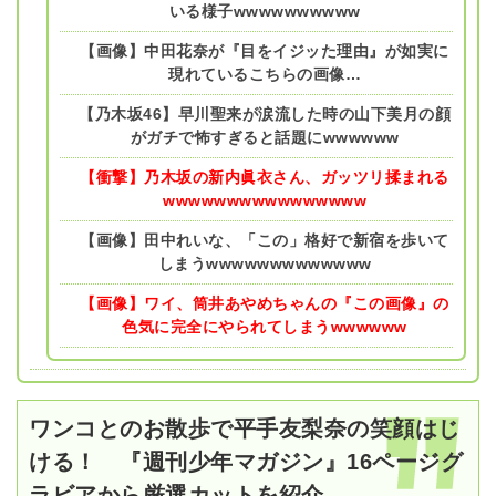
いる様子wwwwwwwwww
【画像】中田花奈が『目をイジッた理由』が如実に
現れているこちらの画像…
【乃木坂46】早川聖来が涙流した時の山下美月の顔
がガチで怖すぎると話題にwwwwww
【衝撃】乃木坂の新内眞衣さん、ガッツリ揉まれる
wwwwwwwwwwwwwwww
【画像】田中れいな、「この」格好で新宿を歩いて
しまうwwwwwwwwwwwww
【画像】ワイ、筒井あやめちゃんの『この画像』の
色気に完全にやられてしまうwwwwww
ワンコとのお散歩で平手友梨奈の笑顔はじ
ける！ 『週刊少年マガジン』16ページグ
ラビアから厳選カットを紹介