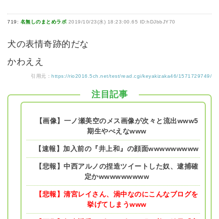
719:
名無しのまとめラボ
2019/10/23(水) 18:23:00.65 ID:hDJbbJY70
犬の表情奇跡的だな
かわええ
引用元：
https://rio2016.5ch.net/test/read.cgi/keyakizaka46/1571729749/
注目記事
【画像】一ノ瀬美空のメス画像が次々と流出www5
期生やべえなwww
【速報】加入前の『井上和』の顔面wwwwwwwww
【悲報】中西アルノの捏造ツイートした奴、逮捕確
定かwwwwwwwww
【悲報】清宮レイさん、渦中なのにこんなブログを
挙げてしまうwww