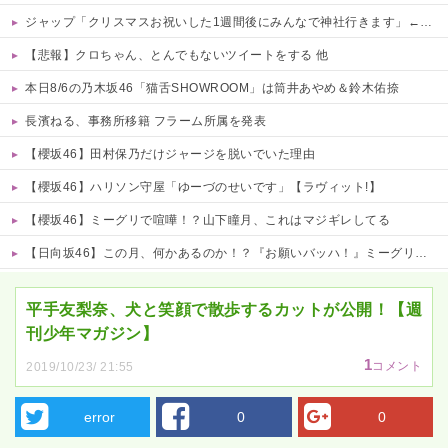
ジャップ「クリスマスお祝いした1週間後にみんなで神社行きます」←これ
【悲報】クロちゃん、とんでもないツイートをする 他
本日8/6の乃木坂46「猫舌SHOWROOM」は筒井あやめ＆鈴木佑捺
長濱ねる、事務所移籍 フラーム所属を発表
【櫻坂46】田村保乃だけジャージを脱いでいた理由
【櫻坂46】ハリソン守屋「ゆーづのせいです」【ラヴィット!】
【櫻坂46】ミーグリで喧嘩！？山下瞳月、これはマジギレしてる
【日向坂46】この月、何かあるのか！？『お願いバッハ！』ミーグリ日程がこちら
Powered by livedoor 相互RSS
平手友梨奈、犬と笑顔で散歩するカットが公開！【週
刊少年マガジン】
1
コメント
2019/10/23/ 21:55
error
0
0