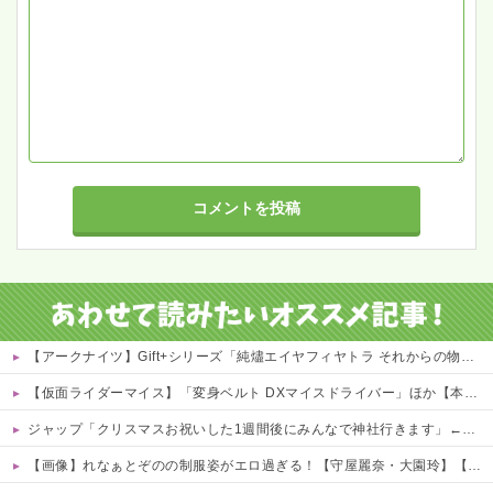
【アークナイツ】Gift+シリーズ「純燼エイヤフィヤトラ それからの物語VER.」フィギュア【予約開始】
【仮面ライダーマイス】「変身ベルト DXマイスドライバー」ほか【本日予約開始！】
ジャップ「クリスマスお祝いした1週間後にみんなで神社行きます」←これ
【画像】れなぁとぞのの制服姿がエロ過ぎる！【守屋麗奈・大園玲】【櫻坂46】 他