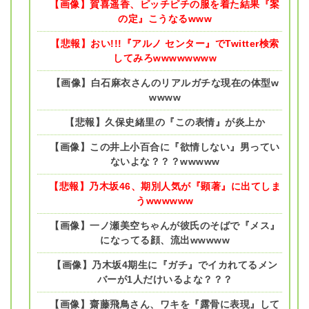
【画像】賀喜遥香、ピッチピチの服を着た結果『案
の定』こうなるwww
【悲報】おい!!!『アルノ センター』でTwitter検索
してみろwwwwwwww
【画像】白石麻衣さんのリアルガチな現在の体型w
wwww
【悲報】久保史緒里の『この表情』が炎上か
【画像】この井上小百合に『欲情しない』男ってい
ないよな？？？wwwww
【悲報】乃木坂46、期別人気が『顕著』に出てしま
うwwwwww
【画像】一ノ瀬美空ちゃんが彼氏のそばで『メス』
になってる顔、流出wwwww
【画像】乃木坂4期生に『ガチ』でイカれてるメン
バーが1人だけいるよな？？？
【画像】齋藤飛鳥さん、ワキを『露骨に表現』して