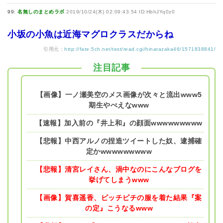
99:
名無しのまとめラボ
2019/10/24(木) 02:09:43.54 ID:HbhJYq0z0
小坂の小魚は近海マグロクラスだからね
引用元：
http://fate.5ch.net/test/read.cgi/hinatazaka46/1571838841/
注目記事
【画像】一ノ瀬美空のメス画像が次々と流出www5
期生やべえなwww
【速報】加入前の『井上和』の顔面wwwwwwwww
【悲報】中西アルノの捏造ツイートした奴、逮捕確
定かwwwwwwwww
【悲報】清宮レイさん、渦中なのにこんなブログを
挙げてしまうwww
【画像】賀喜遥香、ピッチピチの服を着た結果『案
の定』こうなるwww