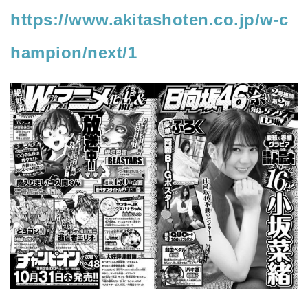
https://www.akitashoten.co.jp/w-c
hampion/next/1