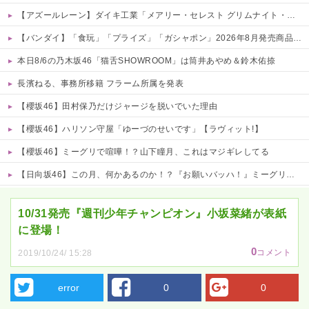
【アズールレーン】ダイキ工業「メアリー・セレスト グリムナイト・リーパー」フィギュア【10日予約開始】
【バンダイ】「食玩」「プライズ」「ガシャポン」2026年8月発売商品【発売スケジュール】
本日8/6の乃木坂46「猫舌SHOWROOM」は筒井あやめ＆鈴木佑捺
長濱ねる、事務所移籍 フラーム所属を発表
【櫻坂46】田村保乃だけジャージを脱いでいた理由
【櫻坂46】ハリソン守屋「ゆーづのせいです」【ラヴィット!】
【櫻坂46】ミーグリで喧嘩！？山下瞳月、これはマジギレしてる
【日向坂46】この月、何かあるのか！？『お願いバッハ！』ミーグリ日程がこちら
Powered by livedoor 相互RSS
10/31発売『週刊少年チャンピオン』小坂菜緒が表紙
に登場！
0
コメント
2019/10/24/ 15:28
error
0
0