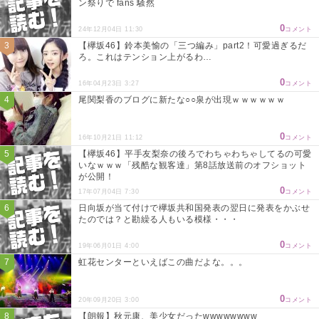
ン祭りで fans 騒然
0
24年12月04日 11:30
コメント
【欅坂46】鈴本美愉の「三つ編み」part2！可愛過ぎるだ
ろ。これはテンション上がるわ…
0
16年04月23日 3:27
コメント
尾関梨香のブログに新たな○○泉が出現ｗｗｗｗｗｗ
0
16年10月21日 11:12
コメント
【欅坂46】平手友梨奈の後ろでわちゃわちゃしてるの可愛
いなｗｗｗ「残酷な観客達」第8話放送前のオフショット
が公開！
0
17年07月04日 7:30
コメント
日向坂が当て付けで欅坂共和国発表の翌日に発表をかぶせ
たのでは？と勘繰る人もいる模様・・・
0
19年06月01日 4:00
コメント
虹花センターといえばこの曲だよな。。。
0
20年09月20日 3:00
コメント
【朗報】秋元康、美少女だったwwwwwwww