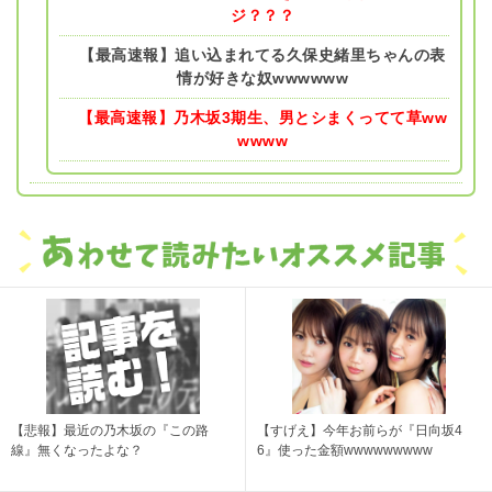
ジ？？？
【最高速報】追い込まれてる久保史緒里ちゃんの表
情が好きな奴wwwwww
【最高速報】乃木坂3期生、男とシまくってて草ww
wwww
【悲報】最近の乃木坂の『この路
【すげえ】今年お前らが『日向坂4
線』無くなったよな？
6』使った金額wwwwwwwww