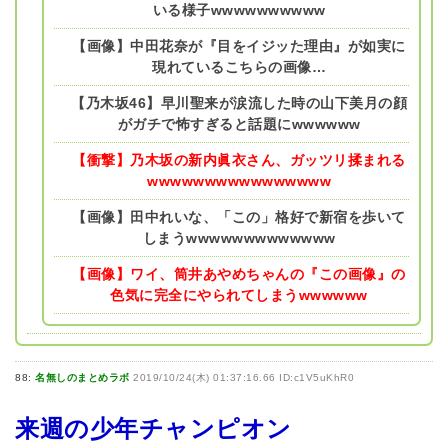
いる様子wwwwwwwwww
【画像】中田花奈が『目をイジッた理由』が如実に
現れているこちらの画像…
【乃木坂46】早川聖来が涙流した時の山下美月の顔
がガチで怖すぎると話題にwwwwww
【衝撃】乃木坂の新内眞衣さん、ガッツリ揉まれる
wwwwwwwwwwwwwwww
【画像】田中れいな、「この」格好で新宿を歩いて
しまうwwwwwwwwwwwww
【画像】ワイ、筒井あやめちゃんの『この画像』の
色気に完全にやられてしまうwwwwww
88:
名無しのまとめラボ
2019/10/24(木) 01:37:16.66 ID:c1V5uKhR0
来週の少年チャンピオン