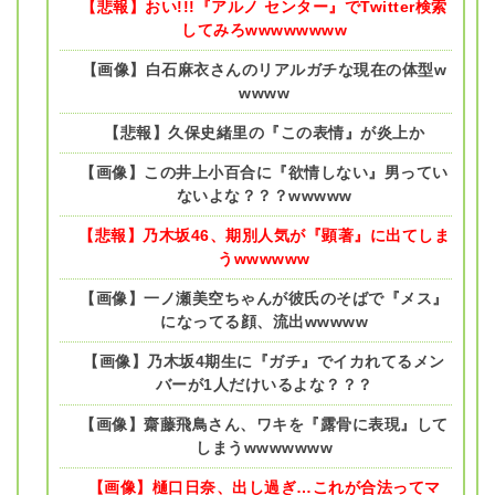
【悲報】おい!!!『アルノ センター』でTwitter検索
してみろwwwwwwww
【画像】白石麻衣さんのリアルガチな現在の体型w
wwww
【悲報】久保史緒里の『この表情』が炎上か
【画像】この井上小百合に『欲情しない』男ってい
ないよな？？？wwwww
【悲報】乃木坂46、期別人気が『顕著』に出てしま
うwwwwww
【画像】一ノ瀬美空ちゃんが彼氏のそばで『メス』
になってる顔、流出wwwww
【画像】乃木坂4期生に『ガチ』でイカれてるメン
バーが1人だけいるよな？？？
【画像】齋藤飛鳥さん、ワキを『露骨に表現』して
しまうwwwwwww
【画像】樋口日奈、出し過ぎ…これが合法ってマ