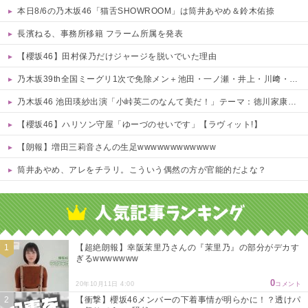
本日8/6の乃木坂46「猫舌SHOWROOM」は筒井あやめ＆鈴木佑捺
長濱ねる、事務所移籍 フラーム所属を発表
【櫻坂46】田村保乃だけジャージを脱いでいた理由
乃木坂39th全国ミーグリ1次で免除メン＋池田・一ノ瀬・井上・川﨑・菅原・中西が全完売
乃木坂46 池田瑛紗出演「小峠英二のなんて美だ！」テーマ：徳川家康【2025.8.5 24:00〜 TOKYO MX】
【櫻坂46】ハリソン守屋「ゆーづのせいです」【ラヴィット!】
【朗報】増田三莉音さんの生足wwwwwwwwwwww
筒井あやめ、アレをチラリ。こういう偶然の方が官能的だよな？
Powered by livedoor 相互RSS
【超絶朗報】幸阪茉里乃さんの『茉里乃』の部分がデカす
ぎるwwwwwww
0
20年10月11日 4:00
コメント
【衝撃】櫻坂46メンバーの下着事情が明らかに！？透けパ