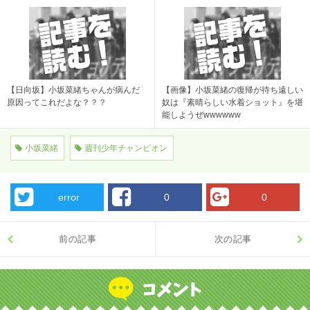
【日向坂】小坂菜緒ちゃんが病んだ
【画像】小坂菜緒の復帰が待ち遠しい
原因ってこれだよな？？？
奴は『素晴らしい水着ショット』を堪
能しようぜwwwwww
小坂菜緒
週刊少年チャンピオン
error
0
0
前の記事
次の記事