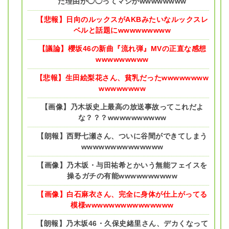
た理由が◯◯ってマジかwwwwwwww
【悲報】日向のルックスがAKBみたいなルックスレ
ベルと話題にwwwwwwwww
【議論】櫻坂46の新曲『流れ弾』MVの正直な感想
wwwwwwwww
【悲報】生田絵梨花さん、貧乳だったwwwwwwww
wwwwwwww
【画像】乃木坂史上最高の放送事故ってこれだよ
な？？？wwwwwwwwww
【朗報】西野七瀬さん、ついに谷間ができてしまう
wwwwwwwwwwwwww
【画像】乃木坂・与田祐希とかいう無能フェイスを
操るガチの有能wwwwwwwwww
【画像】白石麻衣さん、完全に身体が仕上がってる
模様wwwwwwwwwwwwwww
【朗報】乃木坂46・久保史緒里さん、デカくなって