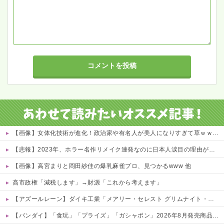
【画像】女体化技術が進化！政治家や有名人が美人になりすぎて草ｗｗｗｗ 他
【悲報】2023年、ホラー名作リメイク連発なのに日本人涙目の理由がこれｗｗｗｗ 他
【画像】高宮まりと岡田紗佳の爆乳麻雀プロ、見つかるwww 他
高市政権「減税します」→財源「これから考えます」
【アズールレーン】ダイキ工業「メアリー・セレスト グリムナイト・リーパー」フィギュア【10日予約開始】
【バンダイ】「食玩」「プライズ」「ガシャポン」2026年8月発売商品【発売スケジュール】