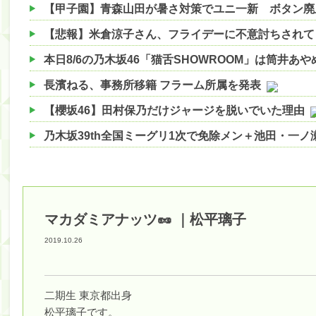
【悲報】米倉涼子さん、フライデーに不意討ちされて
本日8/6の乃木坂46「猫舌SHOWROOM」は筒井あ
長濱ねる、事務所移籍 フラーム所属を発表
【櫻坂46】田村保乃だけジャージを脱いでいた理由
乃木坂39th全国ミーグリ1次で免除メン＋池田・一
【櫻坂46】ハリソン守屋「ゆーづのせいです」【ラヴ
【櫻坂46】ミーグリで喧嘩！？山下瞳月、これはマ
【日向坂46】この月、何かあるのか！？『お願いバ
マカダミアナッツ🥜 ｜松平璃子
【速報】中村麗乃ちゃんの思い出、挙げてけwwwwww
2019.10.26
【朗報】増田三莉音さんの生足wwwwwwwwwwww
【朗報】増田三莉音さんの生足wwwwwwwwwwww
二期生 東京都出身
松平璃子です。
【川﨑桜】まあ、でも筑駒は断れないだろ？