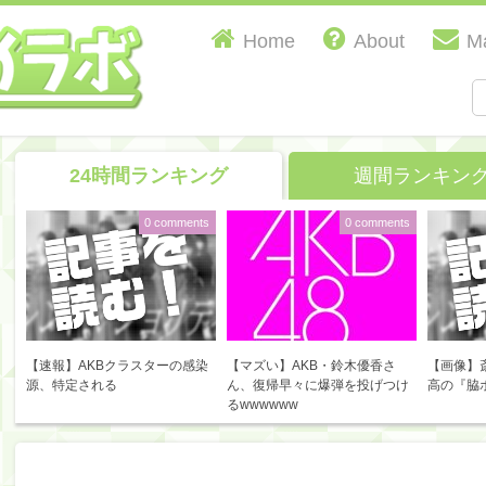
Home
About
Ma
24時間ランキング
週間ランキン
0 comments
0 comments
【速報】AKBクラスターの感染
【マズい】AKB・鈴木優香さ
【画像】
源、特定される
ん、復帰早々に爆弾を投げつけ
高の『脇
るwwwwww