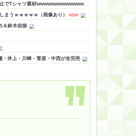
【甲子園】青森山田が暑さ対策でユニ一新 ボタン廃止でTシャツ素材wwwwwwwwwwwwwwwwww 他
NEW!
しまうｗｗｗｗｗ（画像あり）
NEW!
やめ＆鈴木佑捺
ノ瀬・井上・川﨑・菅原・中西が全完売
ィット!】
ジギレしてる
ッハ！』ミーグリ日程がこちら
wwwww