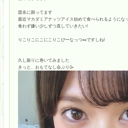
筒井あやめ、アレをチラリ。こういう偶然の方が官能
題名に困ってます
最近マカダミアナッツアイス始めて食べられるようになっ
Powered by livedoor 相互RSS
食わず嫌い少しずつ直していきたい!
りこりこにこにこりこぴーなっつ🥜ですしね!
久し振りに巻いてみました
きっと、おもてなし会ぶり🥳