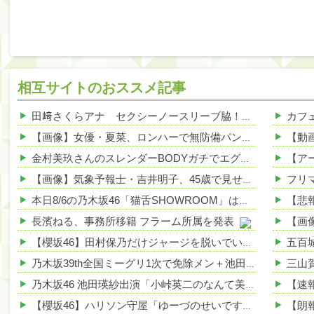
相互サイトのおススメ記事
田﨑さくらアナ セクシーノースリーブ脇！！ 他
NEW!
【画像】女優・夏菜、ロンハーで無防備パンチラ 他
NEW!
金村美玖さんのスレンダーBODYガチでエグいって・・・ガチでエグいって・・・ 他
【画像】気象予報士・吉井明子、45歳で見せたビキニ姿がHすぎる 他
本日8/6の乃木坂46「猫舌SHOWROOM」は筒井あやめ＆鈴木佑捺
長濱ねる、事務所移籍 フラーム所属を発表
【櫻坂46】田村保乃だけジャージを脱いでいた理由
乃木坂39th全国ミーグリ1次で免除メン＋池田・一ノ瀬・井上・川﨑・菅原・中西が全完売
乃木坂46 池田瑛紗出演「小峠英二のなんて美だ！」テーマ：徳川家康【2025.8.5 24:00〜 TOKYO MX】
【櫻坂46】ハリソン守屋「ゆーづのせいです」【ラヴィット!】