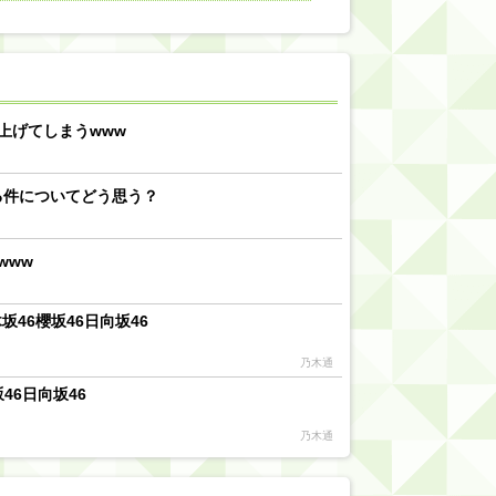
【川﨑桜】まあ、でも筑駒は断れないだろ？
乃木坂46『オリコン上半期SG1位獲得!!』←もうこれ今が全盛期だろwwwwww
d by livedoor 相互RSS
上げてしまうwww
る件についてどう思う？
www
46櫻坂46日向坂46
乃木通
46日向坂46
乃木通