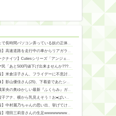
カフェで長時間パソコン弄っている奴の正体
NEW!
【動画】高速道路を走行中の車からリアガラスが飛んでくる事故(ﾟoﾟ)
N
NEW!
【アークナイツ】Cutiesシリーズ「アンジェリーナ」「テキーラ」デフォルメフィギュア【予約開始】
NEW!
フリマ民「あと500円値下げ出来ませんか????」ワイ「ほ～い購入ｗ」
【悲報】米倉涼子さん、フライデーに不意討ちされてしまうｗｗｗｗｗ（画像あり）
【画像】影山優佳さん(25)、下着姿であたシコが止まらない
NEW!
五百城茉央の奥ゆかしい最新『ふくらみ』ガチでエグいってwwwwwww
三山賀子アナ、横から乳見えそう！お●ぱい過ぎてボタン弾け飛びそう
N
【速報】中村麗乃ちゃんの思い出、挙げてけwwwwwwwwwww
【朗報】増田三莉音さんの生足wwwwwwwwwwww