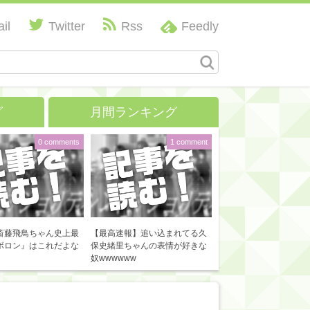
il
Twitter
Rss
Feedly
グ
月間ランキング
0 comments
1 comment
斎藤飛鳥ちゃん史上最
【最高速報】追い込まれてる久
ボロン』はこれだよな
保史緒里ちゃんの表情が好きな
奴wwwwww