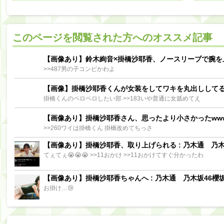
阪口珠美出演「秘密のストレス共有バラエティ め組の園」男の余計な一言SP【2025.8.5 23:56〜 TBS】
【櫻坂46】ミーグリで喧嘩！？山下瞳月、これはマジギレしてる
このページを閲覧された方へのオススメ記事
【日向坂46】この月、何かあるのか！？『お願いバッハ！』ミーグリ日程がこちら
Powere
Powered by livedoor 相互RSS
【画像あり】鈴木絢音×掛橋沙耶香、ノースリーブで腕を
>>487男の子コンビかわよ
【画像】掛橋沙耶香くんが女装をしてワキを丸出しして
掛橋くんのペロペロしたい部 >>183いや普通に女舐めてえ
【画像あり】掛橋沙耶香さん、思ったより小さかったww
>>260ワイは掛橋くん 掛橋改めてちっさ
【画像あり】掛橋沙耶香、取り上げられる : 乃木通 乃木坂
てぇてぇ😭😭😭 >>11おかけ >>11おかけてすぐ分かったわ
【画像あり】掛橋沙耶香ちゃんへ : 乃木通 乃木坂46櫻坂
お掛け…😢