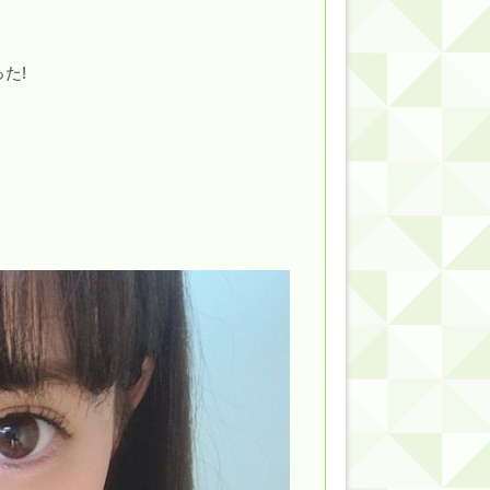
的だよな？
た!