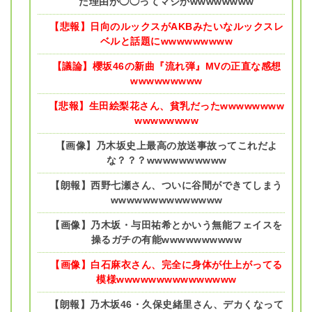
た理由が◯◯ってマジかwwwwwwww
【悲報】日向のルックスがAKBみたいなルックスレ
ベルと話題にwwwwwwwww
【議論】櫻坂46の新曲『流れ弾』MVの正直な感想
wwwwwwwww
【悲報】生田絵梨花さん、貧乳だったwwwwwwww
wwwwwwww
【画像】乃木坂史上最高の放送事故ってこれだよ
な？？？wwwwwwwwww
【朗報】西野七瀬さん、ついに谷間ができてしまう
wwwwwwwwwwwwww
【画像】乃木坂・与田祐希とかいう無能フェイスを
操るガチの有能wwwwwwwwww
【画像】白石麻衣さん、完全に身体が仕上がってる
模様wwwwwwwwwwwwwww
【朗報】乃木坂46・久保史緒里さん、デカくなって