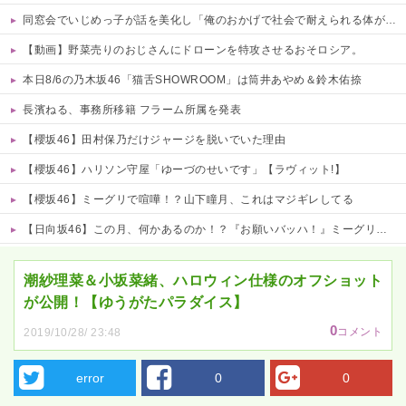
同窓会でいじめっ子が話を美化し「俺のおかげで社会で耐えられる体ができたろw」と調子に乗る←武道で体を鍛えた元被害者に詰め寄られて顔面蒼白で平謝りｗｗｗ
【動画】野菜売りのおじさんにドローンを特攻させるおそロシア。
本日8/6の乃木坂46「猫舌SHOWROOM」は筒井あやめ＆鈴木佑捺
長濱ねる、事務所移籍 フラーム所属を発表
【櫻坂46】田村保乃だけジャージを脱いでいた理由
【櫻坂46】ハリソン守屋「ゆーづのせいです」【ラヴィット!】
【櫻坂46】ミーグリで喧嘩！？山下瞳月、これはマジギレしてる
【日向坂46】この月、何かあるのか！？『お願いバッハ！』ミーグリ日程がこちら
Powered by livedoor 相互RSS
潮紗理菜＆小坂菜緒、ハロウィン仕様のオフショット
が公開！【ゆうがたパラダイス】
0
コメント
2019/10/28/ 23:48
error
0
0