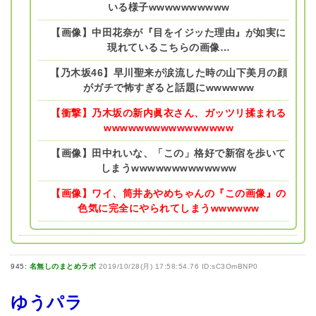
いる様子wwwwwwwwww
【画像】中田花奈が『目をイジッた理由』が如実に
現れているこちらの画像…
【乃木坂46】早川聖来が涙流した時の山下美月の顔
がガチで怖すぎると話題にwwwwww
【衝撃】乃木坂の新内眞衣さん、ガッツリ揉まれる
wwwwwwwwwwwwwwww
【画像】田中れいな、「この」格好で新宿を歩いて
しまうwwwwwwwwwwwww
【画像】ワイ、筒井あやめちゃんの『この画像』の
色気に完全にやられてしまうwwwwww
945:
名無しのまとめラボ
2019/10/28(月) 17:58:54.76 ID:sC3OmBNP0
ゆうパラ