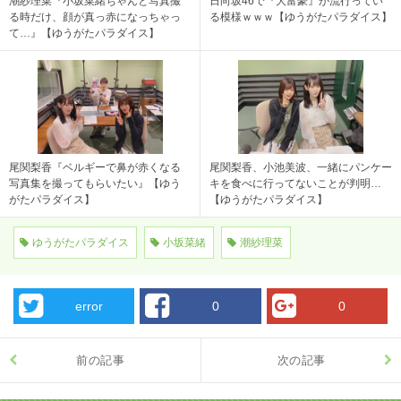
潮紗理菜『小坂菜緒ちゃんと写真撮
日向坂46で『大富豪』が流行ってい
る時だけ、顔が真っ赤になっちゃっ
る模様ｗｗｗ【ゆうがたパラダイス】
て…』【ゆうがたパラダイス】
尾関梨香『ベルギーで鼻が赤くなる
尾関梨香、小池美波、一緒にパンケー
写真集を撮ってもらいたい』【ゆう
キを食べに行ってないことが判明…
がたパラダイス】
【ゆうがたパラダイス】
ゆうがたパラダイス
小坂菜緒
潮紗理菜
error
0
0
前の記事
次の記事