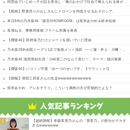
同窓会でいじめっ子が話を美化し「俺のおかげで社会で耐えられる体ができたろw」と調子に乗る←武道で体を鍛えた元被害者に詰め寄られて顔面蒼白で平謝りｗｗｗ
【動画】野菜売りのおじさんにドローンを特攻させるおそロシア。
本日8/6の乃木坂46「猫舌SHOWROOM」は筒井あやめ＆鈴木佑捺
長濱ねる、事務所移籍 フラーム所属を発表
【櫻坂46】田村保乃だけジャージを脱いでいた理由
乃木坂39th全国ミーグリ1次で免除メン＋池田・一ノ瀬・井上・川﨑・菅原・中西が全完売
乃木坂46 池田瑛紗出演「小峠英二のなんて美だ！」テーマ：徳川家康【2025.8.5 24:00〜 TOKYO MX】
【櫻坂46】ハリソン守屋「ゆーづのせいです」【ラヴィット!】
【朗報】増田三莉音さんの生足wwwwwwwwwwww
筒井あやめ、アレをチラリ。こういう偶然の方が官能的だよな？
Powered by livedoor 相互RSS
【超絶朗報】幸阪茉里乃さんの『茉里乃』の部分がデカす
ぎるwwwwwww