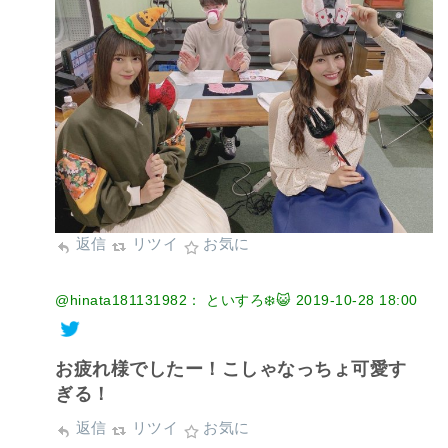
返信
リツイ
お気に
@hinata181131982： といすろ❄️😺
2019-10-28 18:00
お疲れ様でしたー！こしゃなっちょ可愛す
ぎる！
返信
リツイ
お気に