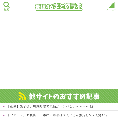
検索
メニュー
【画像】愛子様、馬乗り姿で気品がハンパないｗｗｗｗ 他
【ファ！？】面接官「日本に刀鍛冶は何人いるか推定してください」 俺「188人です」 面接官「どういう風に考えましたか？」 俺「知ってました」→この後『こう』なったんだがマジで納得いかない！！！！！