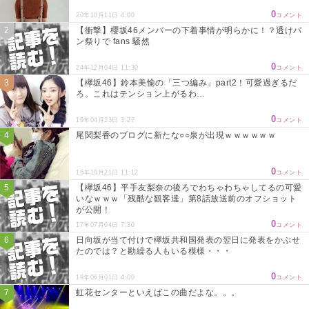
0
20年10月11日 4:00
コメント
【衝撃】櫻坂46メンバーの下着事情が明らかに！？透けパ
ン祭りで fans 騒然
0
24年12月04日 11:30
コメント
【欅坂46】鈴本美愉の「三つ編み」part2！可愛過ぎるだ
ろ。これはテンション上がるわ…
0
16年04月23日 3:27
コメント
尾関梨香のブログに新たな○○泉が出現ｗｗｗｗｗｗ
0
16年10月21日 11:12
コメント
【欅坂46】平手友梨奈の後ろでわちゃわちゃしてるの可愛
いなｗｗｗ「残酷な観客達」第8話放送前のオフショット
が公開！
0
17年07月04日 7:30
コメント
日向坂が当て付けで欅坂共和国発表の翌日に発表をかぶせ
たのでは？と勘繰る人もいる模様・・・
0
19年06月01日 4:00
コメント
虹花センターといえばこの曲だよな。。。