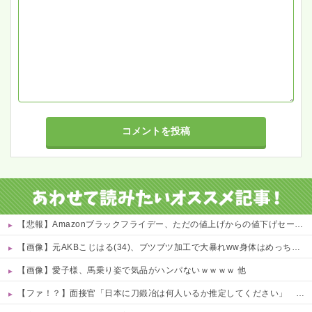
【悲報】Amazonブラックフライデー、ただの値上げからの値下げセールだったｗｗｗ 他
【画像】元AKBこじはる(34)、ブツブツ加工で大暴れww身体はめっちゃいいのにな・・・ 他
【画像】愛子様、馬乗り姿で気品がハンパないｗｗｗｗ 他
【ファ！？】面接官「日本に刀鍛冶は何人いるか推定してください」 俺「188人です」 面接官「どういう風に考えましたか？」 俺「知ってました」→この後『こう』なったんだがマジで納得いかない！！！！！