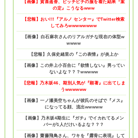
【画像】賀喜遥香、ピッチピチの服を着た結果『案
の定』こうなるwww
【悲報】おい!!!『アルノ センター』でTwitter検索
してみろwwwwwwww
【画像】白石麻衣さんのリアルガチな現在の体型w
wwww
【悲報】久保史緒里の『この表情』が炎上か
【画像】この井上小百合に『欲情しない』男ってい
ないよな？？？wwwww
【悲報】乃木坂46、期別人気が『顕著』に出てしま
うwwwwww
【画像】一ノ瀬美空ちゃんが彼氏のそばで『メス』
になってる顔、流出wwwww
【画像】乃木坂4期生に『ガチ』でイカれてるメン
バーが1人だけいるよな？？？
【画像】齋藤飛鳥さん、ワキを『露骨に表現』して