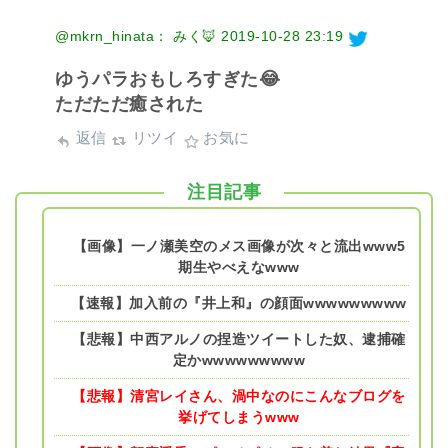
@mkrn_hinata： みく🦊
2019-10-28 23:19
ゆうパラおもしろすぎた😂
ただただ癒された
返信
リツイ
お気に
注目記事
【画像】一ノ瀬美空のメス画像が次々と流出www5
期生やべえなwww
【速報】加入前の『井上和』の顔面wwwwwwwww
【悲報】中西アルノの捏造ツイートした奴、逮捕確
定かwwwwwwwww
【悲報】清宮レイさん、渦中なのにこんなブログを
挙げてしまうwww