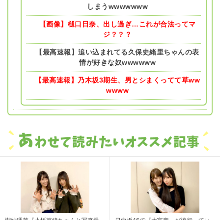
しまうwwwwwww
【画像】樋口日奈、出し過ぎ…これが合法ってマ
ジ？？？
【最高速報】追い込まれてる久保史緒里ちゃんの表
情が好きな奴wwwwww
【最高速報】乃木坂3期生、男とシまくってて草ww
wwww