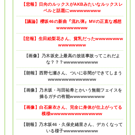
【悲報】日向のルックスがAKBみたいなルックスレ
ベルと話題にwwwwwwwww
【議論】櫻坂46の新曲『流れ弾』MVの正直な感想
wwwwwwwww
【悲報】生田絵梨花さん、貧乳だったwwwwwwww
wwwwwwww
【画像】乃木坂史上最高の放送事故ってこれだよ
な？？？wwwwwwwwww
【朗報】西野七瀬さん、ついに谷間ができてしまう
wwwwwwwwwwwwww
【画像】乃木坂・与田祐希とかいう無能フェイスを
操るガチの有能wwwwwwwwww
【画像】白石麻衣さん、完全に身体が仕上がってる
模様wwwwwwwwwwwwwww
【朗報】乃木坂46・久保史緒里さん、デカくなって
いる様子wwwwwwwwww