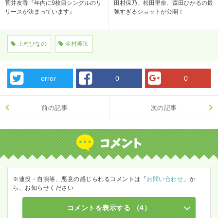
菅井友香『年内に9枚目シングルのリ
田村保乃、松田里奈、森田ひかるの最
リースが決まっています』
強すぎるショットが公開！
上村ひなの
金村美玖
error
0
0
前の記事
次の記事
※連投・自演等、悪意の感じられるコメントは「
お問い合わせ
」か
ら、お知らせください
コメントを表示する
（4）