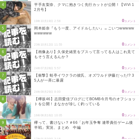
平手友梨奈、クマに抱きつく先行カットが公開！【ViVi 1
2月号】
0
19年10月19日 2:58
コメント
岡本姫奈『もう一度、アイドルしたい』←こいつwwwww
wwwwww
0
23年10月12日 11:55
コメント
【画像あり】久保史緒里をブスって言ってる人はこれ見て
もそう言えるんか？
0
24年07月28日 5:57
コメント
【衝撃】蛙亭イワクラの彼氏、オズワルド伊藤だった!? 3
5人が一斉に暴露
0
24年09月29日 8:00
コメント
【欅坂46】志田愛佳ブログにてBOMB今月号のオフショッ
トを公開！まなかが珍しく釣っている
0
16年06月16日 10:05
コメント
欅って、書けない？＃66「お年玉争奪 連帯責任ゲーム後
半戦」実況、まとめ 中編
0