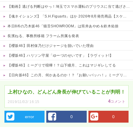
【動画】逃げる判断はやっ！埼玉でスマホ運転のプリウスに当て逃げされる車載。
【魂ネイションズ】「S.H.Figuarts」ほか 2026年8月発売商品【スケジュール公開】
本日8/6の乃木坂46「猫舌SHOWROOM」は筒井あやめ＆鈴木佑捺
長濱ねる、事務所移籍 フラーム所属を発表
【櫻坂46】田村保乃だけジャージを脱いでいた理由
【櫻坂46】ハリソン守屋「ゆーづのせいです」【ラヴィット!】
【櫻坂46】ミーグリで喧嘩！？山下瞳月、これはマジギレしてる
【日向坂46】この月、何かあるのか！？『お願いバッハ！』ミーグリ日程がこちら
Powered by livedoor 相互RSS
上村ひなの、どんどん身長が伸びていることが判明！
4
コメント
2019/11/02/ 16:15
error
0
0