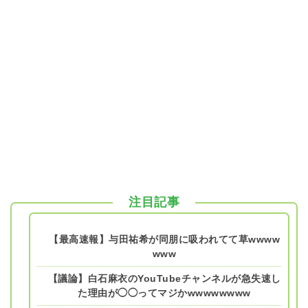
注目記事
【最高速報】与田祐希が同朋に吸われてて草wwww
www
【議論】白石麻衣のYouTubeチャンネルが急失速し
た理由が◯◯ってマジかwwwwwwww