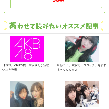
wwww
【速報】AKBの横山結衣さんが活動
齊藤京子、家族で『ココイチ』を訪れ
休止を発表
るｗｗｗｗｗｗ