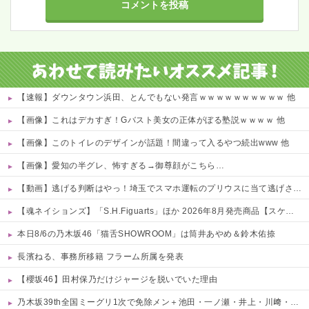
【速報】ダウンタウン浜田、とんでもない発言ｗｗｗｗｗｗｗｗｗｗ 他
【画像】これはデカすぎ！Gバスト美女の正体がぼる塾説ｗｗｗｗ 他
【画像】このトイレのデザインが話題！間違って入るやつ続出www 他
【画像】愛知の半グレ、怖すぎる→御尊顔がこちら…
【動画】逃げる判断はやっ！埼玉でスマホ運転のプリウスに当て逃げされる車載。
【魂ネイションズ】「S.H.Figuarts」ほか 2026年8月発売商品【スケジュール公開】
本日8/6の乃木坂46「猫舌SHOWROOM」は筒井あやめ＆鈴木佑捺
長濱ねる、事務所移籍 フラーム所属を発表
【櫻坂46】田村保乃だけジャージを脱いでいた理由
乃木坂39th全国ミーグリ1次で免除メン＋池田・一ノ瀬・井上・川﨑・菅原・中西が全完売