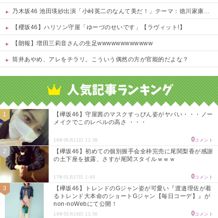
乃木坂46 池田瑛紗出演「小峠英二のなんて美だ！」テーマ：徳川家康【2025.8.5 24:00〜 TOKYO MX】
【櫻坂46】ハリソン守屋「ゆーづのせいです」【ラヴィット!】
【朗報】増田三莉音さんの生足wwwwwwwwwwww
筒井あやめ、アレをチラリ。こういう偶然の方が官能的だよな？
Powered by livedoor 相互RSS
【欅坂46】守屋茜のマスクすっぴん姿がヤバい・・・ノー
メイクでこのレベルの高さ ・・・
0
16年06月11日 11:39
コメント
【欅坂46】初めての個別握手会全枠完売に尾関梨香が感謝
の土下座を披露、さすが尾関スタイルｗｗｗ
0
17年01月27日 1:40
コメント
【欅坂46】トレンドのGジャン姿が可愛い『渡邉理佐が着
るトレンド大本命のショートGジャン【毎日コーデ】』が
non-noWebにて公開！
0
18年03月16日 11:50
コメント