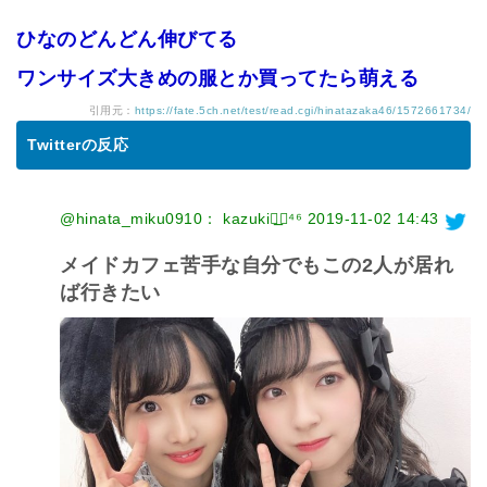
ひなのどんどん伸びてる
ワンサイズ大きめの服とか買ってたら萌える
引用元：
https://fate.5ch.net/test/read.cgi/hinatazaka46/1572661734/
Twitterの反応
@hinata_miku0910： kazuki◢͟￨⁴⁶
2019-11-02 14:43
メイドカフェ苦手な自分でもこの2人が居れ
ば行きたい