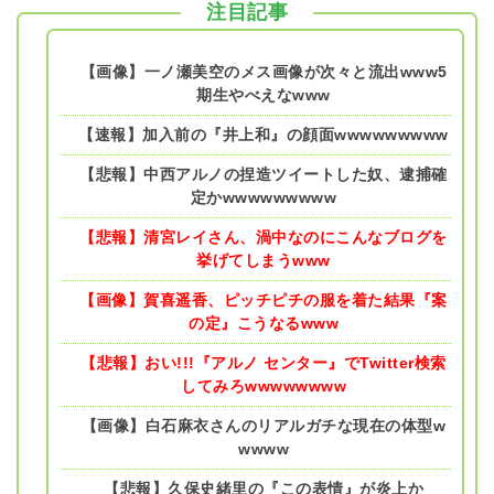
注目記事
【画像】一ノ瀬美空のメス画像が次々と流出www5
期生やべえなwww
【速報】加入前の『井上和』の顔面wwwwwwwww
【悲報】中西アルノの捏造ツイートした奴、逮捕確
定かwwwwwwwww
【悲報】清宮レイさん、渦中なのにこんなブログを
挙げてしまうwww
【画像】賀喜遥香、ピッチピチの服を着た結果『案
の定』こうなるwww
【悲報】おい!!!『アルノ センター』でTwitter検索
してみろwwwwwwww
【画像】白石麻衣さんのリアルガチな現在の体型w
wwww
【悲報】久保史緒里の『この表情』が炎上か