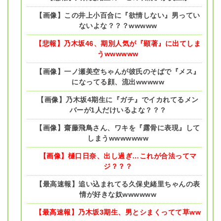
【画像】この井上小百合に『欲情しない』男ってい
ないよな？？？wwwww
【悲報】乃木坂46、期別人気が『顕著』に出てしま
うwwwwww
【画像】一ノ瀬美空ちゃんが彼氏のそばで『メス』
になってる顔、流出wwwww
【画像】乃木坂4期生に『ガチ』でイカれてるメン
バーが1人だけいるよな？？？
【画像】齋藤飛鳥さん、ワキを『露骨に表現』して
しまうwwwwwww
【画像】樋口日奈、出し過ぎ…これが合法ってマ
ジ？？？
【最高速報】追い込まれてる久保史緒里ちゃんの表
情が好きな奴wwwwww
【最高速報】乃木坂3期生、男とシまくってて草ww