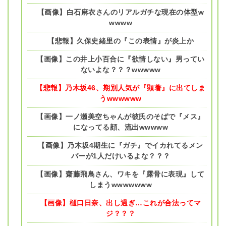
【画像】白石麻衣さんのリアルガチな現在の体型w
wwww
【悲報】久保史緒里の『この表情』が炎上か
【画像】この井上小百合に『欲情しない』男ってい
ないよな？？？wwwww
【悲報】乃木坂46、期別人気が『顕著』に出てしま
うwwwwww
【画像】一ノ瀬美空ちゃんが彼氏のそばで『メス』
になってる顔、流出wwwww
【画像】乃木坂4期生に『ガチ』でイカれてるメン
バーが1人だけいるよな？？？
【画像】齋藤飛鳥さん、ワキを『露骨に表現』して
しまうwwwwwww
【画像】樋口日奈、出し過ぎ…これが合法ってマ
ジ？？？