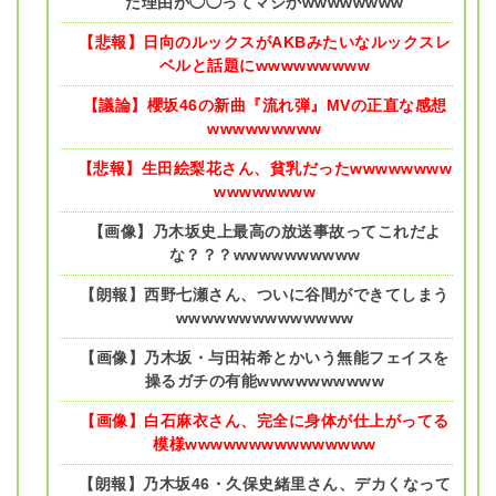
た理由が◯◯ってマジかwwwwwwww
【悲報】日向のルックスがAKBみたいなルックスレ
ベルと話題にwwwwwwwww
【議論】櫻坂46の新曲『流れ弾』MVの正直な感想
wwwwwwwww
【悲報】生田絵梨花さん、貧乳だったwwwwwwww
wwwwwwww
【画像】乃木坂史上最高の放送事故ってこれだよ
な？？？wwwwwwwwww
【朗報】西野七瀬さん、ついに谷間ができてしまう
wwwwwwwwwwwwww
【画像】乃木坂・与田祐希とかいう無能フェイスを
操るガチの有能wwwwwwwwww
【画像】白石麻衣さん、完全に身体が仕上がってる
模様wwwwwwwwwwwwwww
【朗報】乃木坂46・久保史緒里さん、デカくなって