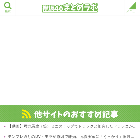
検索
メニュー
【動画】両方馬鹿（笑）ミニストップでトラックと衝突したドラレコが（ノ∇`）
テンプレ通りのDV・モラが原因で離婚。元義実家に「うっかり」旧姓嫁子の名前で、FXや先物の資料請求を送り続けたら…元義実家が電話番号を変更し、借金まみれになっていた話ｗｗｗｗｗ