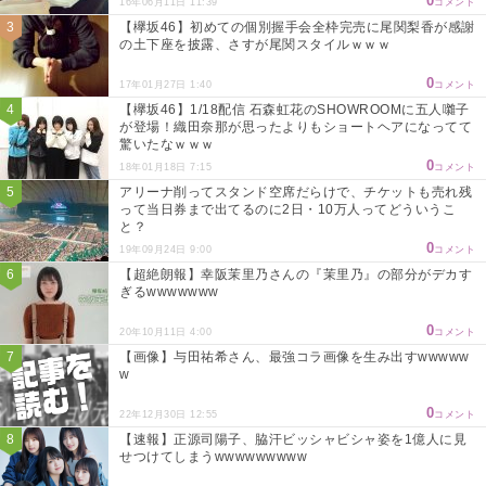
0
16年06月11日 11:39
コメント
【欅坂46】初めての個別握手会全枠完売に尾関梨香が感謝
の土下座を披露、さすが尾関スタイルｗｗｗ
0
17年01月27日 1:40
コメント
【欅坂46】1/18配信 石森虹花のSHOWROOMに五人囃子
が登場！織田奈那が思ったよりもショートヘアになってて
驚いたなｗｗｗ
0
18年01月18日 7:15
コメント
アリーナ削ってスタンド空席だらけで、チケットも売れ残
って当日券まで出てるのに2日・10万人ってどういうこ
と？
0
19年09月24日 9:00
コメント
【超絶朗報】幸阪茉里乃さんの『茉里乃』の部分がデカす
ぎるwwwwwww
0
20年10月11日 4:00
コメント
【画像】与田祐希さん、最強コラ画像を生み出すwwwww
w
0
22年12月30日 12:55
コメント
【速報】正源司陽子、脇汗ビッシャビシャ姿を1億人に見
せつけてしまうwwwwwwwww