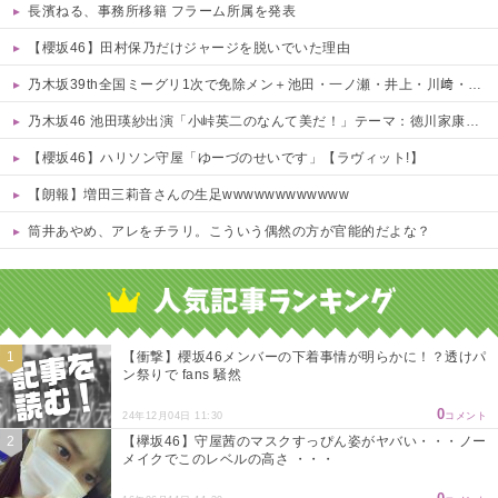
長濱ねる、事務所移籍 フラーム所属を発表
【櫻坂46】田村保乃だけジャージを脱いでいた理由
乃木坂39th全国ミーグリ1次で免除メン＋池田・一ノ瀬・井上・川﨑・菅原・中西が全完売
乃木坂46 池田瑛紗出演「小峠英二のなんて美だ！」テーマ：徳川家康【2025.8.5 24:00〜 TOKYO MX】
【櫻坂46】ハリソン守屋「ゆーづのせいです」【ラヴィット!】
【朗報】増田三莉音さんの生足wwwwwwwwwwww
筒井あやめ、アレをチラリ。こういう偶然の方が官能的だよな？
Powered by livedoor 相互RSS
【衝撃】櫻坂46メンバーの下着事情が明らかに！？透けパ
ン祭りで fans 騒然
0
24年12月04日 11:30
コメント
【欅坂46】守屋茜のマスクすっぴん姿がヤバい・・・ノー
メイクでこのレベルの高さ ・・・