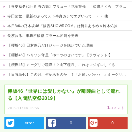
【春夏秋冬代行者 春の舞】フリュー「花葉雛菊」「姫鷹さくら」プライズフィギュア【彩色原型公開】
寺田蘭世、最新のぶってえ下半身ガチでエグいって・・・ 他
本日8/6の乃木坂46「猫舌SHOWROOM」は筒井あやめ＆鈴木佑捺
長濱ねる、事務所移籍 フラーム所属を発表
【櫻坂46】田村保乃だけジャージを脱いでいた理由
【櫻坂46】ハリソン守屋「ゆーづのせいです」【ラヴィット!】
【櫻坂46】ミーグリで喧嘩！？山下瞳月、これはマジギレしてる
【日向坂46】この月、何かあるのか！？『お願いバッハ！』ミーグリ日程がこちら
Powered by livedoor 相互RSS
欅坂46『世界には愛しかない』が離陸曲として流れ
る【入間航空祭2019】
1
コメント
2019/11/03/ 16:56
error
0
0