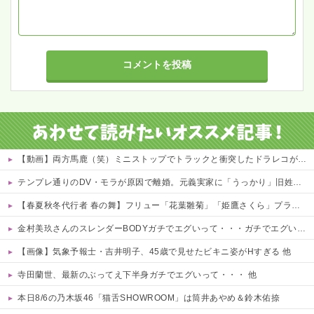
【動画】両方馬鹿（笑）ミニストップでトラックと衝突したドラレコが（ノ∇`）
テンプレ通りのDV・モラが原因で離婚。元義実家に「うっかり」旧姓嫁子の名前で、FXや先物の資料請求を送り続けたら…元義実家が電話番号を変更し、借金まみれになっていた話ｗｗｗｗｗ
【春夏秋冬代行者 春の舞】フリュー「花葉雛菊」「姫鷹さくら」プライズフィギュア【彩色原型公開】
金村美玖さんのスレンダーBODYガチでエグいって・・・ガチでエグいって・・・ 他
【画像】気象予報士・吉井明子、45歳で見せたビキニ姿がHすぎる 他
寺田蘭世、最新のぶってえ下半身ガチでエグいって・・・ 他
本日8/6の乃木坂46「猫舌SHOWROOM」は筒井あやめ＆鈴木佑捺