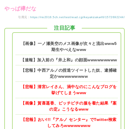
やっぱ欅だな
引用元：
https://rio2016.5ch.net/test/read.cgi/keyakizaka46/1572692244/
注目記事
【画像】一ノ瀬美空のメス画像が次々と流出www5
期生やべえなwww
【速報】加入前の『井上和』の顔面wwwwwwwww
【悲報】中西アルノの捏造ツイートした奴、逮捕確
定かwwwwwwwww
【悲報】清宮レイさん、渦中なのにこんなブログを
挙げてしまうwww
【画像】賀喜遥香、ピッチピチの服を着た結果『案
の定』こうなるwww
【悲報】おい!!!『アルノ センター』でTwitter検索
してみろwwwwwwww