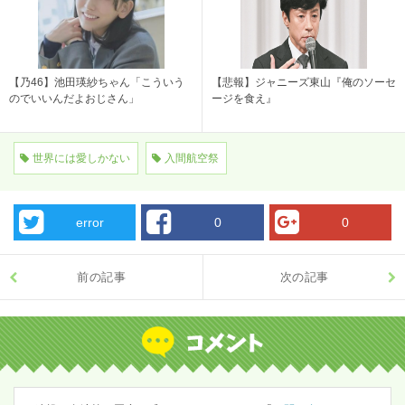
【乃46】池田瑛紗ちゃん「こういう
【悲報】ジャニーズ東山『俺のソーセ
のでいいんだよおじさん」
ージを食え』
世界には愛しかない
入間航空祭
error
0
0
前の記事
次の記事