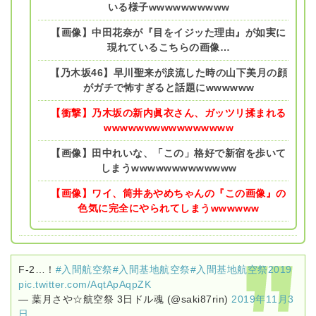
いる様子wwwwwwwwww
【画像】中田花奈が『目をイジッた理由』が如実に
現れているこちらの画像…
【乃木坂46】早川聖来が涙流した時の山下美月の顔
がガチで怖すぎると話題にwwwwww
【衝撃】乃木坂の新内眞衣さん、ガッツリ揉まれる
wwwwwwwwwwwwwwww
【画像】田中れいな、「この」格好で新宿を歩いて
しまうwwwwwwwwwwwww
【画像】ワイ、筒井あやめちゃんの『この画像』の
色気に完全にやられてしまうwwwwww
F-2…！
#入間航空祭
#入間基地航空祭
#入間基地航空祭2019
pic.twitter.com/AqtApAqpZK
— 葉月さや☆航空祭 3日ドル魂 (@saki87rin)
2019年11月3
日