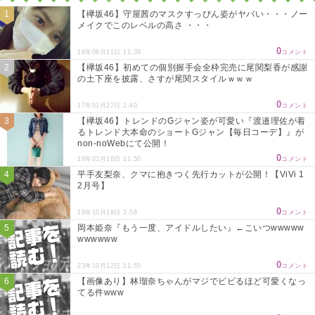
【欅坂46】守屋茜のマスクすっぴん姿がヤバい・・・ノー
メイクでこのレベルの高さ ・・・
0
16年06月11日 11:39
コメント
【欅坂46】初めての個別握手会全枠完売に尾関梨香が感謝
の土下座を披露、さすが尾関スタイルｗｗｗ
0
17年01月27日 1:40
コメント
【欅坂46】トレンドのGジャン姿が可愛い『渡邉理佐が着
るトレンド大本命のショートGジャン【毎日コーデ】』が
non-noWebにて公開！
0
18年03月16日 11:50
コメント
平手友梨奈、クマに抱きつく先行カットが公開！【ViVi 1
2月号】
0
19年10月19日 2:58
コメント
岡本姫奈『もう一度、アイドルしたい』←こいつwwwww
wwwwww
0
23年10月12日 11:55
コメント
【画像あり】林瑠奈ちゃんがマジでビビるほど可愛くなっ
てる件www