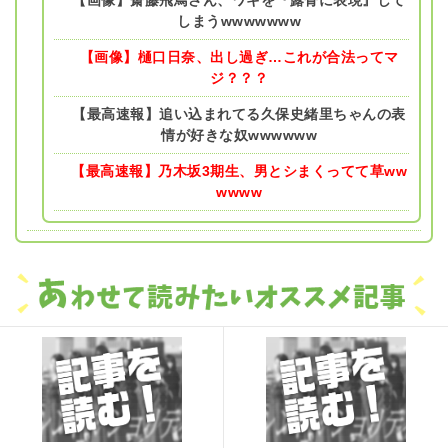
【画像】齋藤飛鳥さん、ワキを『露骨に表現』して
しまうwwwwwww
【画像】樋口日奈、出し過ぎ…これが合法ってマ
ジ？？？
【最高速報】追い込まれてる久保史緒里ちゃんの表
情が好きな奴wwwwww
【最高速報】乃木坂3期生、男とシまくってて草ww
wwww