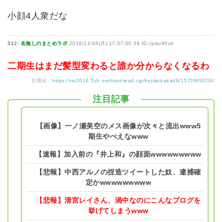
小顔4人衆だな
312:
名無しのまとめラボ
2019/11/04(月) 17:37:00.36 ID:i/pbo95x0
二期生はまだ髪型変わると誰か分からなくなるわ
引用元：
https://rio2016.5ch.net/test/read.cgi/keyakizaka46/1572800216/
注目記事
【画像】一ノ瀬美空のメス画像が次々と流出www5
期生やべえなwww
【速報】加入前の『井上和』の顔面wwwwwwwww
【悲報】中西アルノの捏造ツイートした奴、逮捕確
定かwwwwwwwww
【悲報】清宮レイさん、渦中なのにこんなブログを
挙げてしまうwww