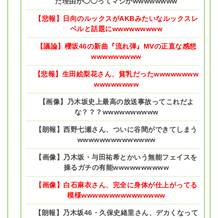
た理由が◯◯ってマジかwwwwwwww
【悲報】日向のルックスがAKBみたいなルックスレ
ベルと話題にwwwwwwwww
【議論】櫻坂46の新曲『流れ弾』MVの正直な感想
wwwwwwwww
【悲報】生田絵梨花さん、貧乳だったwwwwwwww
wwwwwwww
【画像】乃木坂史上最高の放送事故ってこれだよ
な？？？wwwwwwwwww
【朗報】西野七瀬さん、ついに谷間ができてしまう
wwwwwwwwwwwwww
【画像】乃木坂・与田祐希とかいう無能フェイスを
操るガチの有能wwwwwwwwww
【画像】白石麻衣さん、完全に身体が仕上がってる
模様wwwwwwwwwwwwwww
【朗報】乃木坂46・久保史緒里さん、デカくなって