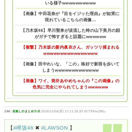
いる様子wwwwwwwwww
【画像】中田花奈が『目をイジッた理由』が如実に
現れているこちらの画像…
【乃木坂46】早川聖来が涙流した時の山下美月の顔
がガチで怖すぎると話題にwwwwww
【衝撃】乃木坂の新内眞衣さん、ガッツリ揉まれる
wwwwwwwwwwwwwwww
【画像】田中れいな、「この」格好で新宿を歩いて
しまうwwwwwwwwwwwww
【画像】ワイ、筒井あやめちゃんの『この画像』の
色気に完全にやられてしまうwwwwww
298:
名無しのまとめラボ
2019/11/04(月) 17:11:16.35 ID:TY8hoZMLr
【
#欅坂46
✖︎
#LAWSON
】