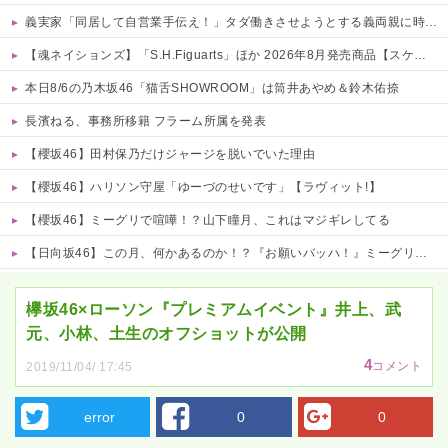
義実家「同居して自営業手伝え！」タダ働きさせようとする義両親に時給3000円・残業なし等の「現実的条件」を提示したら、ブチギレられて絶句ｗｗ←タダで働く嫁がいるわけないだろ
【魂ネイションズ】「S.H.Figuarts」ほか 2026年8月発売商品【スケジュール公開】
本日8/6の乃木坂46「猫舌SHOWROOM」は筒井あやめ＆鈴木佑捺
長濱ねる、事務所移籍 フラーム所属を発表
【櫻坂46】田村保乃だけジャージを脱いでいた理由
【櫻坂46】ハリソン守屋「ゆーづのせいです」【ラヴィット!】
【櫻坂46】ミーグリで喧嘩！？山下瞳月、これはマジギレしてる
【日向坂46】この月、何かあるのか！？『お願いバッハ！』ミーグリ日程がこちら
Powered by livedoor 相互RSS
欅坂46×ローソン『プレミアムイベント』井上、武
元、小林、土生のオフショットが公開
4
コメント
2019/11/04/ 17:45
error
0
0