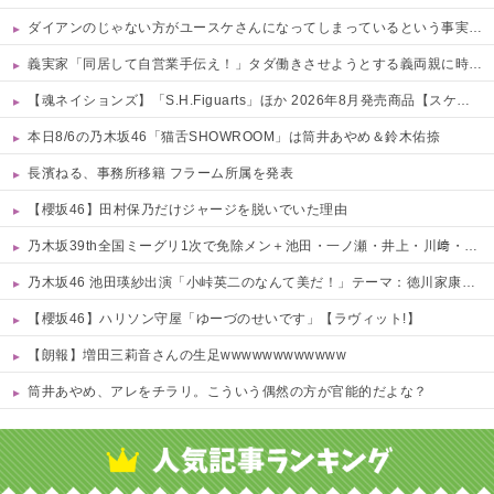
ダイアンのじゃない方がユースケさんになってしまっているという事実←これ
義実家「同居して自営業手伝え！」タダ働きさせようとする義両親に時給3000円・残業なし等の「現実的条件」を提示したら、ブチギレられて絶句ｗｗ←タダで働く嫁がいるわけないだろ
【魂ネイションズ】「S.H.Figuarts」ほか 2026年8月発売商品【スケジュール公開】
本日8/6の乃木坂46「猫舌SHOWROOM」は筒井あやめ＆鈴木佑捺
長濱ねる、事務所移籍 フラーム所属を発表
【櫻坂46】田村保乃だけジャージを脱いでいた理由
乃木坂39th全国ミーグリ1次で免除メン＋池田・一ノ瀬・井上・川﨑・菅原・中西が全完売
乃木坂46 池田瑛紗出演「小峠英二のなんて美だ！」テーマ：徳川家康【2025.8.5 24:00〜 TOKYO MX】
【櫻坂46】ハリソン守屋「ゆーづのせいです」【ラヴィット!】
【朗報】増田三莉音さんの生足wwwwwwwwwwww
筒井あやめ、アレをチラリ。こういう偶然の方が官能的だよな？
Powered by livedoor 相互RSS