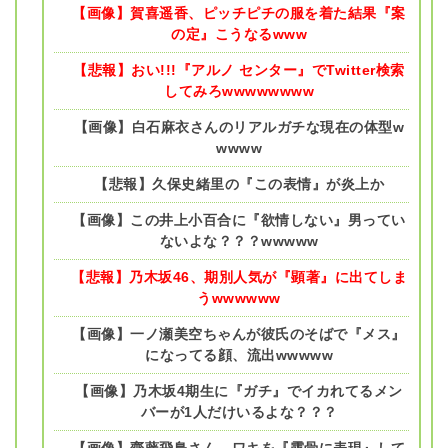
【画像】賀喜遥香、ピッチピチの服を着た結果『案
の定』こうなるwww
【悲報】おい!!!『アルノ センター』でTwitter検索
してみろwwwwwwww
【画像】白石麻衣さんのリアルガチな現在の体型w
wwww
【悲報】久保史緒里の『この表情』が炎上か
【画像】この井上小百合に『欲情しない』男ってい
ないよな？？？wwwww
【悲報】乃木坂46、期別人気が『顕著』に出てしま
うwwwwww
【画像】一ノ瀬美空ちゃんが彼氏のそばで『メス』
になってる顔、流出wwwww
【画像】乃木坂4期生に『ガチ』でイカれてるメン
バーが1人だけいるよな？？？