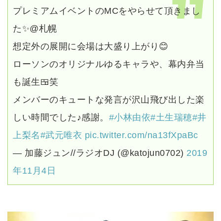
プレミアムイベントのMCをやらせて頂きまし
た✨@札幌
想定外の展開に会場は大盛り上がり😊
ローソンのオリジナルゆるキャラや、幕内弁当
も誕生🍱笑
メンバーのキュートな発言が沢山飛び出した楽
しい時間でした♪感謝。
#小林由依
#土生瑞穂
#井
上梨名
#武元唯衣
pic.twitter.com/na13fXpaBc
— 加藤ジュン//ラジオDJ (@katojun0702)
2019
年11月4日