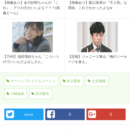
【画像あり】金川紗耶ちゃんの『こ
【画像あり】阪口珠美が『不人気』な
れ』、アリの方がいいよな？？？(画
理由、これでわかったよなw
像どーん)
【乃46】池田瑛紗ちゃん「こういう
【悲報】ジャニーズ東山『俺のソーセ
のでいいんだよおじさん」
ージを食え』
ローソンプレミアムイベント
井上梨名
土生瑞穂
小林由依
武元唯衣
error
0
0