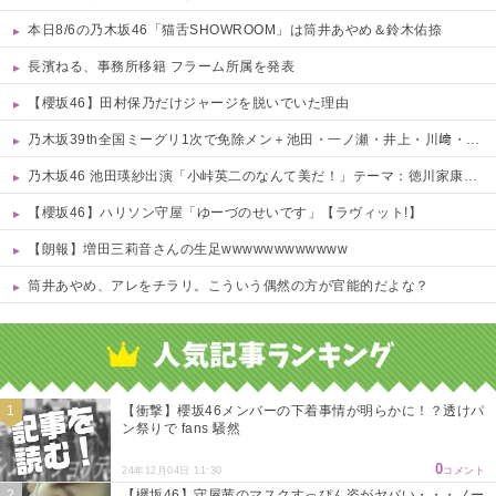
本日8/6の乃木坂46「猫舌SHOWROOM」は筒井あやめ＆鈴木佑捺
長濱ねる、事務所移籍 フラーム所属を発表
【櫻坂46】田村保乃だけジャージを脱いでいた理由
乃木坂39th全国ミーグリ1次で免除メン＋池田・一ノ瀬・井上・川﨑・菅原・中西が全完売
乃木坂46 池田瑛紗出演「小峠英二のなんて美だ！」テーマ：徳川家康【2025.8.5 24:00〜 TOKYO MX】
【櫻坂46】ハリソン守屋「ゆーづのせいです」【ラヴィット!】
【朗報】増田三莉音さんの生足wwwwwwwwwwww
筒井あやめ、アレをチラリ。こういう偶然の方が官能的だよな？
Powered by livedoor 相互RSS
【衝撃】櫻坂46メンバーの下着事情が明らかに！？透けパ
ン祭りで fans 騒然
0
24年12月04日 11:30
コメント
【欅坂46】守屋茜のマスクすっぴん姿がヤバい・・・ノー