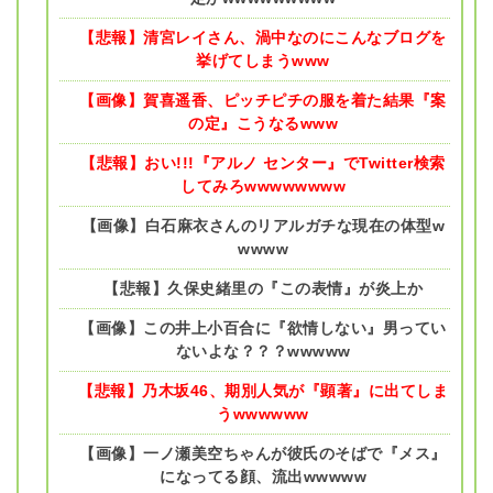
【悲報】清宮レイさん、渦中なのにこんなブログを
挙げてしまうwww
【画像】賀喜遥香、ピッチピチの服を着た結果『案
の定』こうなるwww
【悲報】おい!!!『アルノ センター』でTwitter検索
してみろwwwwwwww
【画像】白石麻衣さんのリアルガチな現在の体型w
wwww
【悲報】久保史緒里の『この表情』が炎上か
【画像】この井上小百合に『欲情しない』男ってい
ないよな？？？wwwww
【悲報】乃木坂46、期別人気が『顕著』に出てしま
うwwwwww
【画像】一ノ瀬美空ちゃんが彼氏のそばで『メス』
になってる顔、流出wwwww