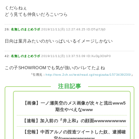
くだらねぇ
どう見ても仲良いだろこいつら
26:
名無しのまとめラボ
2019/11/11(月) 12:27:48.25 ID:DTql7Jlj0
日向は葉月みたいのがいっぱいいるイメージしかない
42:
名無しのまとめラボ
2019/11/11(月) 13:37:53.09 ID:XuDg3ObP0
この子SHOWROOMでも気が強いのバレてたよね
『引用元：
http://toro.2ch.sc/test/read.cgi/nogizaka/1573439230/
』
注目記事
【画像】一ノ瀬美空のメス画像が次々と流出www5
期生やべえなwww
【速報】加入前の『井上和』の顔面wwwwwwwww
【悲報】中西アルノの捏造ツイートした奴、逮捕確
定かwwwwwwwww