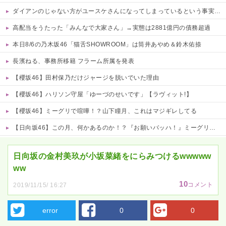
ダイアンのじゃない方がユースケさんになってしまっているという事実←これ
高配当をうたった「みんなで大家さん」→実態は2881億円の債務超過
本日8/6の乃木坂46「猫舌SHOWROOM」は筒井あやめ＆鈴木佑捺
長濱ねる、事務所移籍 フラーム所属を発表
【櫻坂46】田村保乃だけジャージを脱いでいた理由
【櫻坂46】ハリソン守屋「ゆーづのせいです」【ラヴィット!】
【櫻坂46】ミーグリで喧嘩！？山下瞳月、これはマジギレしてる
【日向坂46】この月、何かあるのか！？『お願いバッハ！』ミーグリ日程がこちら
Powered by livedoor 相互RSS
日向坂の金村美玖が小坂菜緒をにらみつけるwwwww
ww
10
コメント
2019/11/15/ 16:27
error
0
0