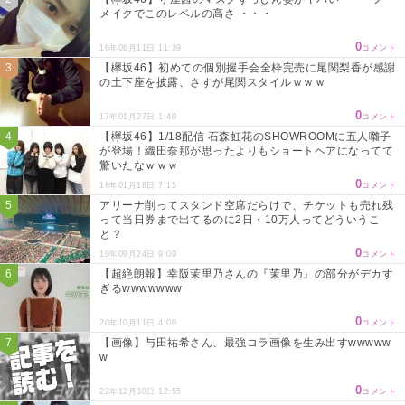
メイクでこのレベルの高さ ・・・
0
16年06月11日 11:39
コメント
【欅坂46】初めての個別握手会全枠完売に尾関梨香が感謝
の土下座を披露、さすが尾関スタイルｗｗｗ
0
17年01月27日 1:40
コメント
【欅坂46】1/18配信 石森虹花のSHOWROOMに五人囃子
が登場！織田奈那が思ったよりもショートヘアになってて
驚いたなｗｗｗ
0
18年01月18日 7:15
コメント
アリーナ削ってスタンド空席だらけで、チケットも売れ残
って当日券まで出てるのに2日・10万人ってどういうこ
と？
0
19年09月24日 9:00
コメント
【超絶朗報】幸阪茉里乃さんの『茉里乃』の部分がデカす
ぎるwwwwwww
0
20年10月11日 4:00
コメント
【画像】与田祐希さん、最強コラ画像を生み出すwwwww
w
0
22年12月30日 12:55
コメント