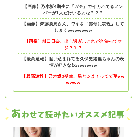
【画像】乃木坂4期生に『ガチ』でイカれてるメン
バーが1人だけいるよな？？？
【画像】齋藤飛鳥さん、ワキを『露骨に表現』して
しまうwwwwwww
【画像】樋口日奈、出し過ぎ…これが合法ってマ
ジ？？？
【最高速報】追い込まれてる久保史緒里ちゃんの表
情が好きな奴wwwwww
【最高速報】乃木坂3期生、男とシまくってて草ww
wwww