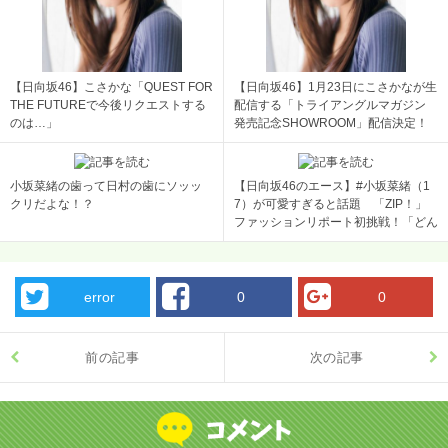
【日向坂46】こさかな「QUEST FOR
【日向坂46】1月23日にこさかなが生
THE FUTUREで今後リクエストする
配信する「トライアングルマガジン
のは…」
発売記念SHOWROOM」配信決定！
小坂菜緒の歯って日村の歯にソッッ
【日向坂46のエース】#小坂菜緒（1
クリだよな！？
7）が可愛すぎると話題 「ZIP！」
ファッションリポート初挑戦！「どん
な服着ていても可愛い」絶賛の声 [ジ
ョーカーマン★]
error
0
0
前の記事
次の記事