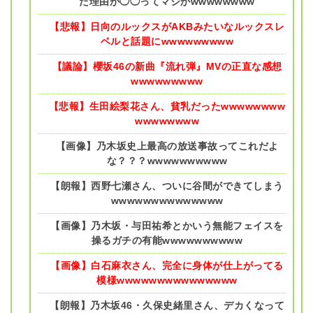
た理由が◯◯ってマジかwwwwwwww
【悲報】日向のルックスがAKBみたいなルックスレ
ベルと話題にwwwwwwwww
【議論】櫻坂46の新曲『流れ弾』MVの正直な感想
wwwwwwwww
【悲報】生田絵梨花さん、貧乳だったwwwwwwww
wwwwwwww
【画像】乃木坂史上最高の放送事故ってこれだよ
な？？？wwwwwwwwww
【朗報】西野七瀬さん、ついに谷間ができてしまう
wwwwwwwwwwwwww
【画像】乃木坂・与田祐希とかいう無能フェイスを
操るガチの有能wwwwwwwwww
【画像】白石麻衣さん、完全に身体が仕上がってる
模様wwwwwwwwwwwwwww
【朗報】乃木坂46・久保史緒里さん、デカくなって