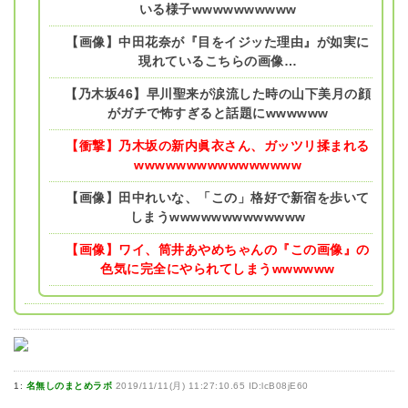
いる様子wwwwwwwwww
【画像】中田花奈が『目をイジッた理由』が如実に
現れているこちらの画像…
【乃木坂46】早川聖来が涙流した時の山下美月の顔
がガチで怖すぎると話題にwwwwww
【衝撃】乃木坂の新内眞衣さん、ガッツリ揉まれる
wwwwwwwwwwwwwwww
【画像】田中れいな、「この」格好で新宿を歩いて
しまうwwwwwwwwwwwww
【画像】ワイ、筒井あやめちゃんの『この画像』の
色気に完全にやられてしまうwwwwww
1:
名無しのまとめラボ
2019/11/11(月) 11:27:10.65 ID:lcB08jE60