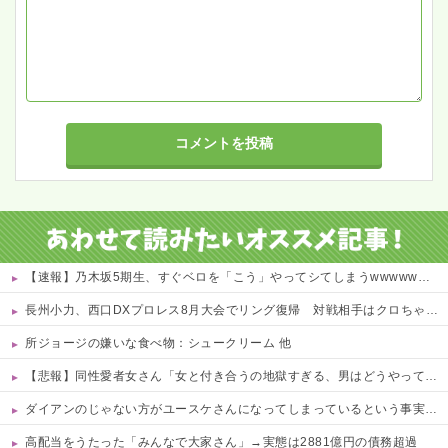
【速報】乃木坂5期生、すぐベロを「こう」やってシてしまうwwwwww 他
長州小力、西口DXプロレス8月大会でリング復帰 対戦相手はクロちゃん 他
所ジョージの嫌いな食べ物：シュークリーム 他
【悲報】同性愛者女さん「女と付き合うの地獄すぎる、男はどうやって耐えてんの？」←コレは同意せざるおえないと話題に
ダイアンのじゃない方がユースケさんになってしまっているという事実←これ
高配当をうたった「みんなで大家さん」→実態は2881億円の債務超過