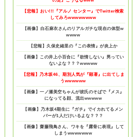
【悲報】おい!!!『アルノ センター』でTwitter検索
してみろwwwwwwww
【画像】白石麻衣さんのリアルガチな現在の体型w
wwww
【悲報】久保史緒里の『この表情』が炎上か
【画像】この井上小百合に『欲情しない』男ってい
ないよな？？？wwwww
【悲報】乃木坂46、期別人気が『顕著』に出てしま
うwwwwww
【画像】一ノ瀬美空ちゃんが彼氏のそばで『メス』
になってる顔、流出wwwww
【画像】乃木坂4期生に『ガチ』でイカれてるメン
バーが1人だけいるよな？？？
【画像】齋藤飛鳥さん、ワキを『露骨に表現』して
しまうwwwwwww