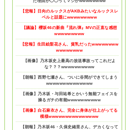
た理由が◯◯ってマジかwwwwwwww
【悲報】日向のルックスがAKBみたいなルックスレ
ベルと話題にwwwwwwwww
【議論】櫻坂46の新曲『流れ弾』MVの正直な感想
wwwwwwwww
【悲報】生田絵梨花さん、貧乳だったwwwwwwww
wwwwwwww
【画像】乃木坂史上最高の放送事故ってこれだよ
な？？？wwwwwwwwww
【朗報】西野七瀬さん、ついに谷間ができてしまう
wwwwwwwwwwwwww
【画像】乃木坂・与田祐希とかいう無能フェイスを
操るガチの有能wwwwwwwwww
【画像】白石麻衣さん、完全に身体が仕上がってる
模様wwwwwwwwwwwwwww
【朗報】乃木坂46・久保史緒里さん、デカくなって