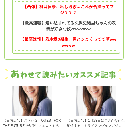
【画像】樋口日奈、出し過ぎ…これが合法ってマ
ジ？？？
【最高速報】追い込まれてる久保史緒里ちゃんの表
情が好きな奴wwwwww
【最高速報】乃木坂3期生、男とシまくってて草ww
wwww
【日向坂46】こさかな「QUEST FOR
【日向坂46】1月23日にこさかなが生
THE FUTUREで今後リクエストする
配信する「トライアングルマガジン