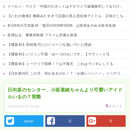
イーロン・マスク「中国のロボットはデタラメで遠隔操作してるだけ」
【にわか御免】胸揉みたすぎて話題の美人昆虫食アイドル、正体がこちらwwwwww 他
本日8/6の乃木坂46「猫舌SHOWROOM」は筒井あやめ＆鈴木佑捺
長濱ねる、事務所移籍 フラーム所属を発表
【櫻坂46】田村保乃だけジャージを脱いでいた理由
【櫻坂46】ハリソン守屋「ゆーづのせいです」【ラヴィット!】
【櫻坂46】ミーグリで喧嘩！？山下瞳月、これはマジギレしてる
【日向坂46】この月、何かあるのか！？『お願いバッハ！』ミーグリ日程がこちら
Powered by livedoor 相互RSS
日向坂のセンター、小坂菜緒ちゃんより可愛いアイド
ルいるの？実際
9
コメント
2020/04/25/ 16:00
error
0
0