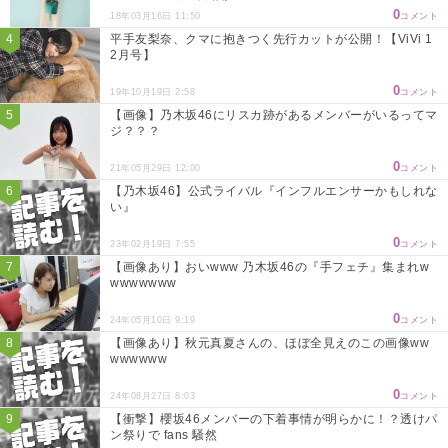
0
18年03月16日 11:50
コメント
平手友梨奈、クマに抱きつく先行カットが公開！【ViVi 1
2月号】
0
19年10月19日 2:58
コメント
【画像】乃木坂46にリスカ跡があるメンバーがいるってマ
ジ？？？
0
21年05月29日 12:00
コメント
【乃木坂46】公式ライバル『インフルエンサーかもしれな
い』
0
23年02月19日 7:55
コメント
【画像あり】おいwww 乃木坂46の『手フェチ』集まれw
wwwwwww
0
24年05月10日 9:19
コメント
【画像あり】秋元真夏さんの、ほぼ全見えのこの画像ww
wwwwww
0
24年08月27日 8:03
コメント
【衝撃】櫻坂46メンバーの下着事情が明らかに！？透けパ
ン祭りで fans 騒然