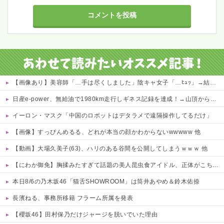
【画像あり】美容師「…手は尽くしました」陰キャ女子「…ﾋｭｯ」→結果・・・
日産e-power、無給油で1980km走行しギネス記録を達成！→山頂から下ってるだけでした…
イーロン・マスク「中国のロボットはデタラメで遠隔操作してるだけ」
【画像】すっぴんめるる、どれが本当の顔かわからないwwwww 他
【動画】大場久美子(63)、ハリのある谷間を公開してしまうｗｗｗ 他
【にわか御免】胸揉みたすぎて話題の美人昆虫食アイドル、正体がこちらwwwwww 他
本日8/6の乃木坂46「猫舌SHOWROOM」は筒井あやめ＆鈴木佑捺
長濱ねる、事務所移籍 フラーム所属を発表
【櫻坂46】田村保乃だけジャージを脱いでいた理由