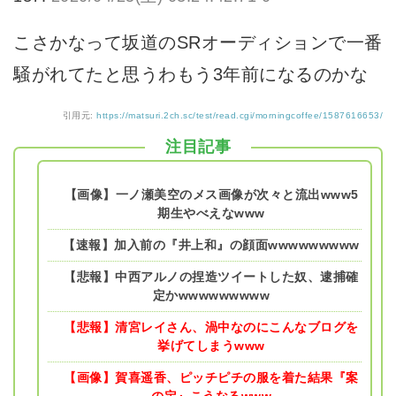
こさかなって坂道のSRオーディションで一番
騒がれてたと思うわもう3年前になるのかな
引用元:
https://matsuri.2ch.sc/test/read.cgi/morningcoffee/1587616653/
注目記事
【画像】一ノ瀬美空のメス画像が次々と流出www5
期生やべえなwww
【速報】加入前の『井上和』の顔面wwwwwwwww
【悲報】中西アルノの捏造ツイートした奴、逮捕確
定かwwwwwwwww
【悲報】清宮レイさん、渦中なのにこんなブログを
挙げてしまうwww
【画像】賀喜遥香、ピッチピチの服を着た結果『案
の定』こうなるwww