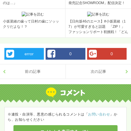
のは…」
発売記念SHOWROOM」配信決定！
小坂菜緒の歯って日村の歯にソッッ
【日向坂46のエース】#小坂菜緒（1
クリだよな！？
7）が可愛すぎると話題 「ZIP！」
ファッションリポート初挑戦！「どん
な服着ていても可愛い」絶賛の声 [ジ
ョーカーマン★]
error
0
0
前の記事
次の記事
※連投・自演等、悪意の感じられるコメントは「
お問い合わせ
」か
ら、お知らせください