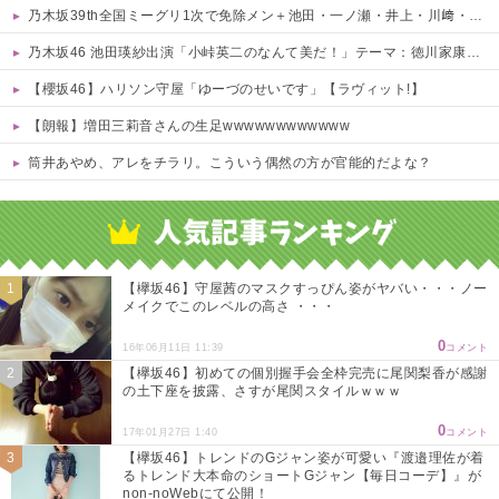
乃木坂39th全国ミーグリ1次で免除メン＋池田・一ノ瀬・井上・川﨑・菅原・中西が全完売
乃木坂46 池田瑛紗出演「小峠英二のなんて美だ！」テーマ：徳川家康【2025.8.5 24:00〜 TOKYO MX】
【櫻坂46】ハリソン守屋「ゆーづのせいです」【ラヴィット!】
【朗報】増田三莉音さんの生足wwwwwwwwwwww
筒井あやめ、アレをチラリ。こういう偶然の方が官能的だよな？
Powered by livedoor 相互RSS
【欅坂46】守屋茜のマスクすっぴん姿がヤバい・・・ノー
メイクでこのレベルの高さ ・・・
0
16年06月11日 11:39
コメント
【欅坂46】初めての個別握手会全枠完売に尾関梨香が感謝
の土下座を披露、さすが尾関スタイルｗｗｗ
0
17年01月27日 1:40
コメント
【欅坂46】トレンドのGジャン姿が可愛い『渡邉理佐が着
るトレンド大本命のショートGジャン【毎日コーデ】』が
non-noWebにて公開！