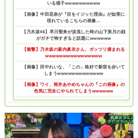
いる様子wwwwwwwwww
【画像】中田花奈が『目をイジッた理由』が如実に
現れているこちらの画像…
【乃木坂46】早川聖来が涙流した時の山下美月の顔
がガチで怖すぎると話題にwwwwww
【衝撃】乃木坂の新内眞衣さん、ガッツリ揉まれる
wwwwwwwwwwwwwwww
【画像】田中れいな、「この」格好で新宿を歩いて
しまうwwwwwwwwwwwww
【画像】ワイ、筒井あやめちゃんの『この画像』の
色気に完全にやられてしまうwwwwww