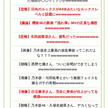
た理由が◯◯ってマジかwwwwwwww
【悲報】日向のルックスがAKBみたいなルックスレ
ベルと話題にwwwwwwwww
【議論】櫻坂46の新曲『流れ弾』MVの正直な感想
wwwwwwwww
【悲報】生田絵梨花さん、貧乳だったwwwwwwww
wwwwwwww
【画像】乃木坂史上最高の放送事故ってこれだよ
な？？？wwwwwwwwww
【朗報】西野七瀬さん、ついに谷間ができてしまう
wwwwwwwwwwwwww
【画像】乃木坂・与田祐希とかいう無能フェイスを
操るガチの有能wwwwwwwwww
【画像】白石麻衣さん、完全に身体が仕上がってる
模様wwwwwwwwwwwwwww
【朗報】乃木坂46・久保史緒里さん、デカくなって