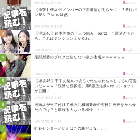
0
20年10月11日 4:00
コメント
【衝撃】櫻坂46メンバーの下着事情が明らかに！？透けパ
ン祭りで fans 騒然
0
24年12月04日 11:30
コメント
【欅坂46】鈴本美愉の「三つ編み」part2！可愛過ぎるだ
ろ。これはテンション上がるわ…
0
16年04月23日 3:27
コメント
尾関梨香のブログに新たな○○泉が出現ｗｗｗｗｗｗ
0
16年10月21日 11:12
コメント
【欅坂46】平手友梨奈の後ろでわちゃわちゃしてるの可愛
いなｗｗｗ「残酷な観客達」第8話放送前のオフショット
が公開！
0
17年07月04日 7:30
コメント
日向坂が当て付けで欅坂共和国発表の翌日に発表をかぶせ
たのでは？と勘繰る人もいる模様・・・
0
19年06月01日 4:00
コメント
虹花センターといえばこの曲だよな。。。