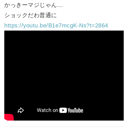
かっきーマジじゃん…
ショックだわ普通に
https://youtu.be/B1e7mcgK-Ns?t=2864