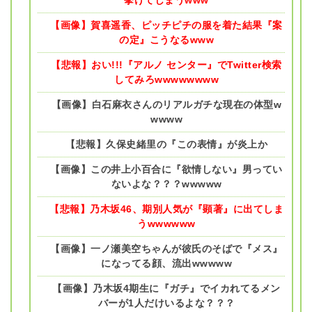
挙げてしまうwww
【画像】賀喜遥香、ピッチピチの服を着た結果『案
の定』こうなるwww
【悲報】おい!!!『アルノ センター』でTwitter検索
してみろwwwwwwww
【画像】白石麻衣さんのリアルガチな現在の体型w
wwww
【悲報】久保史緒里の『この表情』が炎上か
【画像】この井上小百合に『欲情しない』男ってい
ないよな？？？wwwww
【悲報】乃木坂46、期別人気が『顕著』に出てしま
うwwwwww
【画像】一ノ瀬美空ちゃんが彼氏のそばで『メス』
になってる顔、流出wwwww
【画像】乃木坂4期生に『ガチ』でイカれてるメン
バーが1人だけいるよな？？？