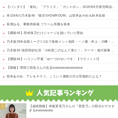
【バンダイ】「食玩」「プライズ」「ガシャポン」2026年8月発売商品【発売スケジュール】
本日8/6の乃木坂46「猫舌SHOWROOM」は筒井あやめ＆鈴木佑捺
長濱ねる、事務所移籍 フラーム所属を発表
【櫻坂46】田村保乃だけジャージを脱いでいた理由
乃木坂39th全国ミーグリ1次で免除メン＋池田・一ノ瀬・井上・川﨑・菅原・中西が全完売
乃木坂46 池田瑛紗出演「小峠英二のなんて美だ！」テーマ：徳川家康【2025.8.5 24:00〜 TOKYO MX】
【櫻坂46】ハリソン守屋「ゆーづのせいです」【ラヴィット!】
【朗報】増田三莉音さんの生足wwwwwwwwwwww
筒井あやめ、アレをチラリ。こういう偶然の方が官能的だよな？
Powered by livedoor 相互RSS
【超絶朗報】幸阪茉里乃さんの『茉里乃』の部分がデカす
ぎるwwwwwww