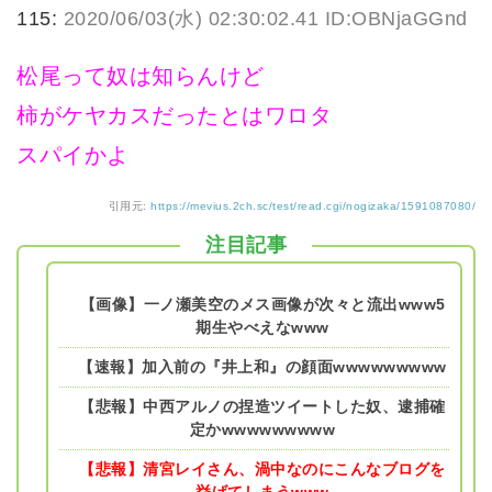
115:
2020/06/03(水) 02:30:02.41 ID:OBNjaGGnd
松尾って奴は知らんけど
柿がケヤカスだったとはワロタ
スパイかよ
引用元:
https://mevius.2ch.sc/test/read.cgi/nogizaka/1591087080/
注目記事
【画像】一ノ瀬美空のメス画像が次々と流出www5
期生やべえなwww
【速報】加入前の『井上和』の顔面wwwwwwwww
【悲報】中西アルノの捏造ツイートした奴、逮捕確
定かwwwwwwwww
【悲報】清宮レイさん、渦中なのにこんなブログを