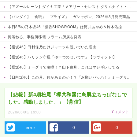
【アズールレーン】ダイキ工業「メアリー・セレスト グリムナイト・リーパー」フィギュア【10日予約開始】
【バンダイ】「食玩」「プライズ」「ガシャポン」2026年8月発売商品【発売スケジュール】
本日8/6の乃木坂46「猫舌SHOWROOM」は筒井あやめ＆鈴木佑捺
長濱ねる、事務所移籍 フラーム所属を発表
【櫻坂46】田村保乃だけジャージを脱いでいた理由
【櫻坂46】ハリソン守屋「ゆーづのせいです」【ラヴィット!】
【櫻坂46】ミーグリで喧嘩！？山下瞳月、これはマジギレしてる
【日向坂46】この月、何かあるのか！？『お願いバッハ！』ミーグリ日程がこちら
Powered by livedoor 相互RSS
【悲報】新4期松尾「欅共和国に鳥肌立ちっぱなしで
した。感動しました。」【背信】
7
コメント
2020/06/03/ 19:00
error
0
0