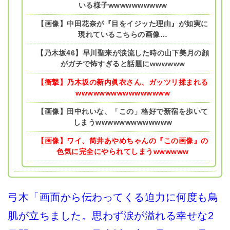
いる様子wwwwwwwwww
【画像】中田花奈が『目をイジッた理由』が如実に
現れているこちらの画像…
【乃木坂46】早川聖来が涙流した時の山下美月の顔
がガチで怖すぎると話題にwwwwww
【衝撃】乃木坂の新内眞衣さん、ガッツリ揉まれる
wwwwwwwwwwwwwwww
【画像】田中れいな、「この」格好で新宿を歩いて
しまうwwwwwwwwwwwww
【画像】ワイ、筒井あやめちゃんの『この画像』の
色気に完全にやられてしまうwwwwww
弓木「画面から伝わってくる迫力に何度も鳥
肌が立ちました。思わず涙が溢れる幸せな2