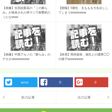
【画像】生田絵梨花の『この膨ら
【朗報】5期生、太ももを大丸出しし
み』が発表された時マジで衝撃的だ
てしまうwwwwwww
ったなwww
【画像】中西アルノの『膨らみ』の
【終焉】岡本姫奈、彼氏との濃厚◯◯
デカさwwwwwwww
の様子wwwwwww
error
0
0
前の記事
次の記事