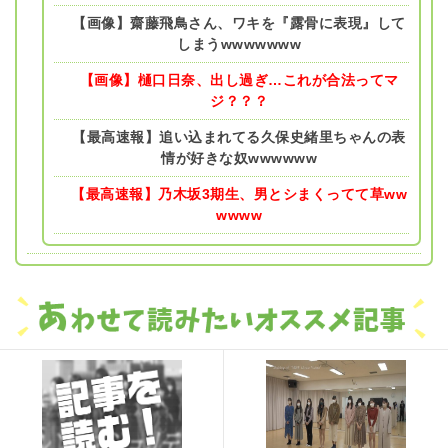
【画像】齋藤飛鳥さん、ワキを『露骨に表現』して
しまうwwwwwww
【画像】樋口日奈、出し過ぎ…これが合法ってマ
ジ？？？
【最高速報】追い込まれてる久保史緒里ちゃんの表
情が好きな奴wwwwww
【最高速報】乃木坂3期生、男とシまくってて草ww
wwww