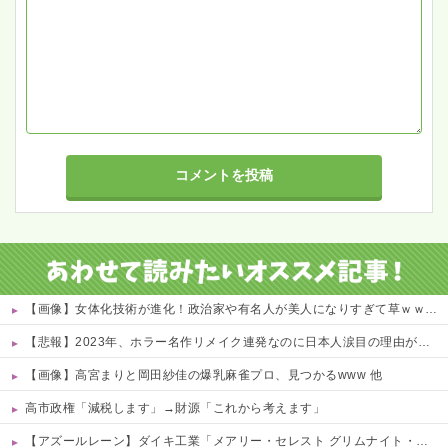
【画像】女体化技術が進化！政治家や有名人が美人になりすぎて草ｗｗｗｗ 他
【悲報】2023年、ホラー名作リメイク連発なのに日本人涙目の理由がこれｗｗｗｗ 他
【画像】高宮まりと岡田紗佳の爆乳麻雀プロ、見つかるwww 他
高市政権「減税します」→財源「これから考えます」
【アズールレーン】ダイキ工業「メアリー・セレスト グリムナイト・リーパー」フィギュア【10日予約開始】