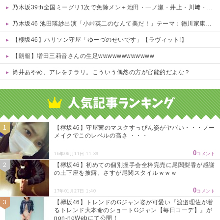
乃木坂39th全国ミーグリ1次で免除メン＋池田・一ノ瀬・井上・川﨑・菅原・中西が全完売
乃木坂46 池田瑛紗出演「小峠英二のなんて美だ！」テーマ：徳川家康【2025.8.5 24:00〜 TOKYO MX】
【櫻坂46】ハリソン守屋「ゆーづのせいです」【ラヴィット!】
【朗報】増田三莉音さんの生足wwwwwwwwwwww
筒井あやめ、アレをチラリ。こういう偶然の方が官能的だよな？
Powered by livedoor 相互RSS
【欅坂46】守屋茜のマスクすっぴん姿がヤバい・・・ノー
メイクでこのレベルの高さ ・・・
0
16年06月11日 11:39
コメント
【欅坂46】初めての個別握手会全枠完売に尾関梨香が感謝
の土下座を披露、さすが尾関スタイルｗｗｗ
0
17年01月27日 1:40
コメント
【欅坂46】トレンドのGジャン姿が可愛い『渡邉理佐が着
るトレンド大本命のショートGジャン【毎日コーデ】』が
non-noWebにて公開！