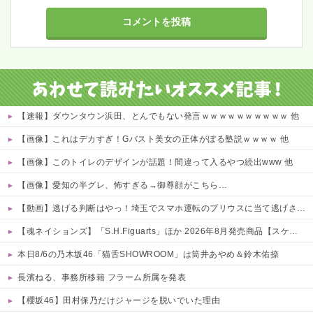
【速報】ダウンタウン浜田、とんでもない発言ｗｗｗｗｗｗｗｗｗｗ 他
【画像】これはデカすぎ！Gバスト美女の正体がぼる塾説ｗｗｗｗ 他
【画像】このトイレのデザインが話題！間違って入るやつ続出www 他
【画像】愛知の半グレ、怖すぎる→御尊顔がこちら…
【動画】逃げる判断はやっ！埼玉でスマホ運転のプリウスに当て逃げされる車載。
【魂ネイションズ】「S.H.Figuarts」ほか 2026年8月発売商品【スケジュール公開】
本日8/6の乃木坂46「猫舌SHOWROOM」は筒井あやめ＆鈴木佑捺
長濱ねる、事務所移籍 フラーム所属を発表
【櫻坂46】田村保乃だけジャージを脱いでいた理由