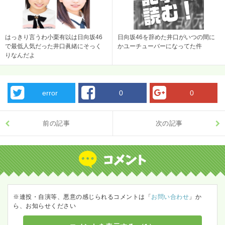
はっきり言うわ小栗有以は日向坂46
日向坂46を辞めた井口がいつの間に
で最低人気だった井口眞緒にそっく
かユーチューバーになってた件
りなんだよ
error
0
0
前の記事
次の記事
※連投・自演等、悪意の感じられるコメントは「
お問い合わせ
」か
ら、お知らせください