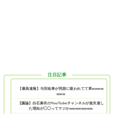
注目記事
【最高速報】与田祐希が同朋に吸われてて草wwww
www
【議論】白石麻衣のYouTubeチャンネルが急失速し
た理由が◯◯ってマジかwwwwwwww