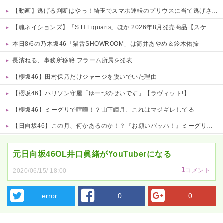
【動画】逃げる判断はやっ！埼玉でスマホ運転のプリウスに当て逃げされる車載。
【魂ネイションズ】「S.H.Figuarts」ほか 2026年8月発売商品【スケジュール公開】
本日8/6の乃木坂46「猫舌SHOWROOM」は筒井あやめ＆鈴木佑捺
長濱ねる、事務所移籍 フラーム所属を発表
【櫻坂46】田村保乃だけジャージを脱いでいた理由
【櫻坂46】ハリソン守屋「ゆーづのせいです」【ラヴィット!】
【櫻坂46】ミーグリで喧嘩！？山下瞳月、これはマジギレしてる
【日向坂46】この月、何かあるのか！？『お願いバッハ！』ミーグリ日程がこちら
Powered by livedoor 相互RSS
元日向坂46OL井口眞緒がYouTuberになる
1
コメント
2020/06/15/ 18:00
error
0
0