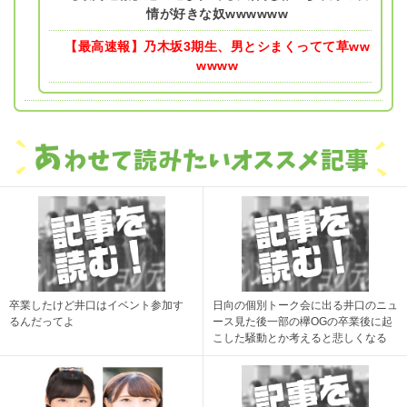
情が好きな奴wwwwww
【最高速報】乃木坂3期生、男とシまくってて草ww
wwww
卒業したけど井口はイベント参加す
日向の個別トーク会に出る井口のニュ
るんだってよ
ース見た後一部の欅OGの卒業後に起
こした騒動とか考えると悲しくなる