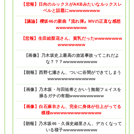
【悲報】日向のルックスがAKBみたいなルックスレ
ベルと話題にwwwwwwwww
【議論】櫻坂46の新曲『流れ弾』MVの正直な感想
wwwwwwwww
【悲報】生田絵梨花さん、貧乳だったwwwwwwww
wwwwwwww
【画像】乃木坂史上最高の放送事故ってこれだよ
な？？？wwwwwwwwww
【朗報】西野七瀬さん、ついに谷間ができてしまう
wwwwwwwwwwwwww
【画像】乃木坂・与田祐希とかいう無能フェイスを
操るガチの有能wwwwwwwwww
【画像】白石麻衣さん、完全に身体が仕上がってる
模様wwwwwwwwwwwwwww
【朗報】乃木坂46・久保史緒里さん、デカくなって
いる様子wwwwwwwwww