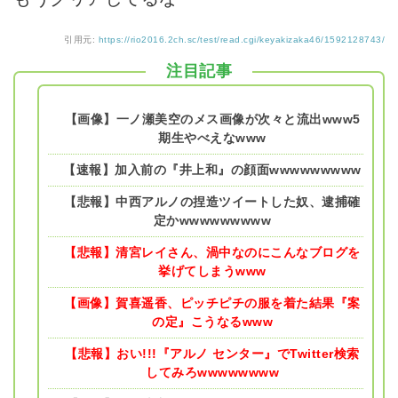
引用元:
https://rio2016.2ch.sc/test/read.cgi/keyakizaka46/1592128743/
注目記事
【画像】一ノ瀬美空のメス画像が次々と流出www5
期生やべえなwww
【速報】加入前の『井上和』の顔面wwwwwwwww
【悲報】中西アルノの捏造ツイートした奴、逮捕確
定かwwwwwwwww
【悲報】清宮レイさん、渦中なのにこんなブログを
挙げてしまうwww
【画像】賀喜遥香、ピッチピチの服を着た結果『案
の定』こうなるwww
【悲報】おい!!!『アルノ センター』でTwitter検索
してみろwwwwwwww