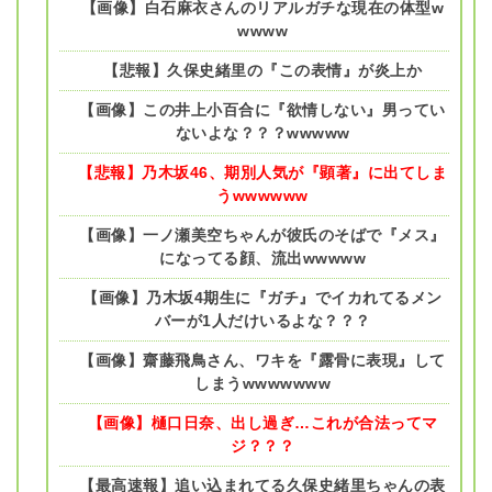
【画像】白石麻衣さんのリアルガチな現在の体型w
wwww
【悲報】久保史緒里の『この表情』が炎上か
【画像】この井上小百合に『欲情しない』男ってい
ないよな？？？wwwww
【悲報】乃木坂46、期別人気が『顕著』に出てしま
うwwwwww
【画像】一ノ瀬美空ちゃんが彼氏のそばで『メス』
になってる顔、流出wwwww
【画像】乃木坂4期生に『ガチ』でイカれてるメン
バーが1人だけいるよな？？？
【画像】齋藤飛鳥さん、ワキを『露骨に表現』して
しまうwwwwwww
【画像】樋口日奈、出し過ぎ…これが合法ってマ
ジ？？？
【最高速報】追い込まれてる久保史緒里ちゃんの表