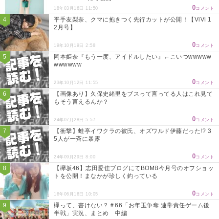
0
18年03月16日 11:50
コメント
平手友梨奈、クマに抱きつく先行カットが公開！【ViVi 1
2月号】
0
19年10月19日 2:58
コメント
岡本姫奈『もう一度、アイドルしたい』←こいつwwwww
wwwwww
0
23年10月12日 11:55
コメント
【画像あり】久保史緒里をブスって言ってる人はこれ見て
もそう言えるんか？
0
24年07月28日 5:57
コメント
【衝撃】蛙亭イワクラの彼氏、オズワルド伊藤だった!? 3
5人が一斉に暴露
0
24年09月29日 8:00
コメント
【欅坂46】志田愛佳ブログにてBOMB今月号のオフショッ
トを公開！まなかが珍しく釣っている
0
16年06月16日 10:05
コメント
欅って、書けない？＃66「お年玉争奪 連帯責任ゲーム後
半戦」実況、まとめ 中編