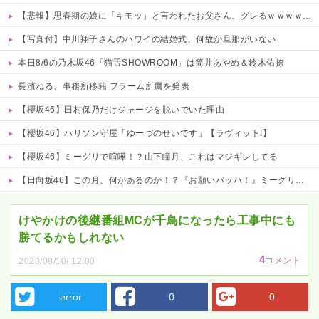
【悲報】思春期の娘に「キモッ」と言われたお父さん、グレるｗｗｗｗｗｗｗ
【写真付】中川翔子さんのハワイの結婚式、何故か旦那がいない
本日8/6の乃木坂46「猫舌SHOWROOM」は筒井あやめ＆鈴木佑捺
長濱ねる、事務所移籍 フラーム所属を発表
【櫻坂46】田村保乃だけジャージを脱いでいた理由
【櫻坂46】ハリソン守屋「ゆーづのせいです」【ラヴィット!】
【櫻坂46】ミーグリで喧嘩！？山下瞳月、これはマジギレしてる
【日向坂46】この月、何かあるのか！？『お願いバッハ！』ミーグリ日程がこちら
Powered by livedoor 相互RSS
けやかけの後継番組MCが千鳥になったら工事中にも
勝てるかもしれない
4
コメント
2020/08/10/ 12:00
error
0
0