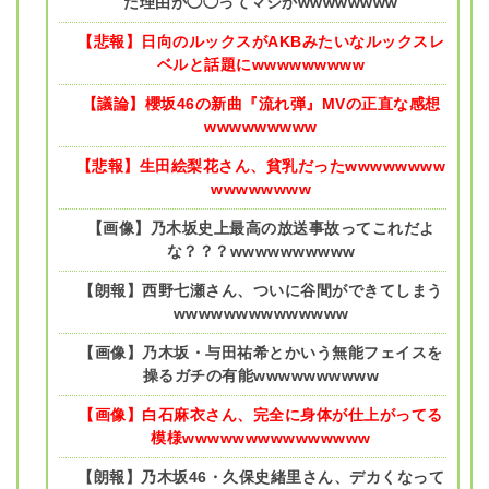
た理由が◯◯ってマジかwwwwwwww
【悲報】日向のルックスがAKBみたいなルックスレ
ベルと話題にwwwwwwwww
【議論】櫻坂46の新曲『流れ弾』MVの正直な感想
wwwwwwwww
【悲報】生田絵梨花さん、貧乳だったwwwwwwww
wwwwwwww
【画像】乃木坂史上最高の放送事故ってこれだよ
な？？？wwwwwwwwww
【朗報】西野七瀬さん、ついに谷間ができてしまう
wwwwwwwwwwwwww
【画像】乃木坂・与田祐希とかいう無能フェイスを
操るガチの有能wwwwwwwwww
【画像】白石麻衣さん、完全に身体が仕上がってる
模様wwwwwwwwwwwwwww
【朗報】乃木坂46・久保史緒里さん、デカくなって