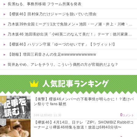
長濱ねる、事務所移籍 フラーム所属を発表
【櫻坂46】田村保乃だけジャージを脱いでいた理由
乃木坂39th全国ミーグリ1次で免除メン＋池田・一ノ瀬・井上・川﨑・菅原・中西が全完売
乃木坂46 池田瑛紗出演「小峠英二のなんて美だ！」テーマ：徳川家康【2025.8.5 24:00〜 TOKYO MX】
【櫻坂46】ハリソン守屋「ゆーづのせいです」【ラヴィット!】
【朗報】増田三莉音さんの生足wwwwwwwwwwww
筒井あやめ、アレをチラリ。こういう偶然の方が官能的だよな？
Powered by livedoor 相互RSS
【衝撃】櫻坂46メンバーの下着事情が明らかに！？透けパ
ン祭りで fans 騒然
0
24年12月04日 11:30
コメント
【欅坂46】4月14日、日テレ「ZIP!」SHOWBIZ Rabbit!コ
ーナーより欅坂46特集を放送！放送は6時40分頃〜