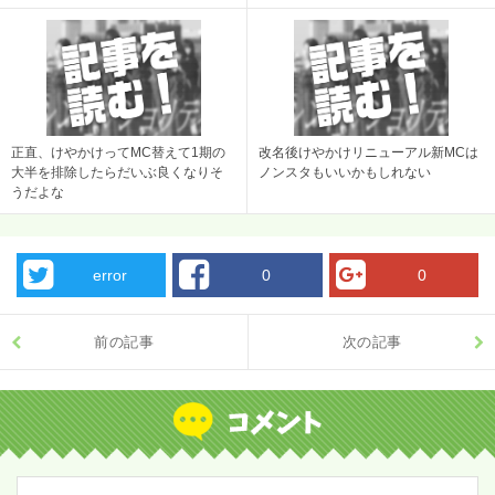
として残すスレ
正直、けやかけってMC替えて1期の
改名後けやかけリニューアル新MCは
大半を排除したらだいぶ良くなりそ
ノンスタもいいかもしれない
うだよな
error
0
0
前の記事
次の記事