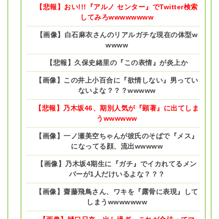
【悲報】おい!!!『アルノ センター』でTwitter検索
してみろwwwwwwww
【画像】白石麻衣さんのリアルガチな現在の体型w
wwww
【悲報】久保史緒里の『この表情』が炎上か
【画像】この井上小百合に『欲情しない』男ってい
ないよな？？？wwwww
【悲報】乃木坂46、期別人気が『顕著』に出てしま
うwwwwww
【画像】一ノ瀬美空ちゃんが彼氏のそばで『メス』
になってる顔、流出wwwww
【画像】乃木坂4期生に『ガチ』でイカれてるメン
バーが1人だけいるよな？？？
【画像】齋藤飛鳥さん、ワキを『露骨に表現』して
しまうwwwwwww