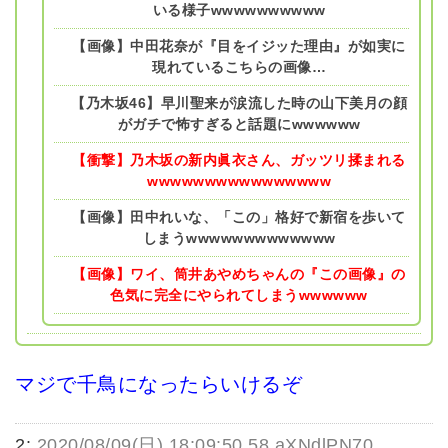
いる様子wwwwwwwwww
【画像】中田花奈が『目をイジッた理由』が如実に
現れているこちらの画像…
【乃木坂46】早川聖来が涙流した時の山下美月の顔
がガチで怖すぎると話題にwwwwww
【衝撃】乃木坂の新内眞衣さん、ガッツリ揉まれる
wwwwwwwwwwwwwwww
【画像】田中れいな、「この」格好で新宿を歩いて
しまうwwwwwwwwwwwww
【画像】ワイ、筒井あやめちゃんの『この画像』の
色気に完全にやられてしまうwwwwww
マジで千鳥になったらいけるぞ
2:
2020/08/09(日) 18:09:50.58 aXNdlPN70