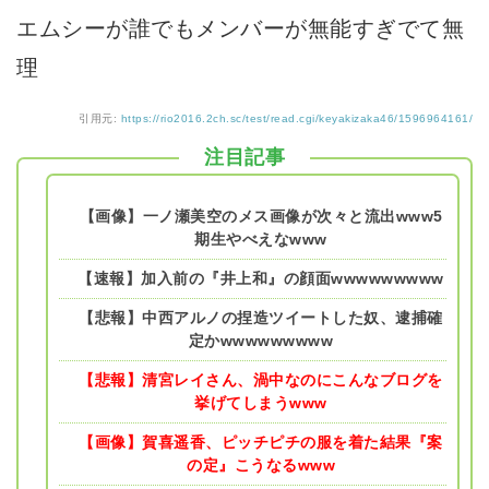
エムシーが誰でもメンバーが無能すぎでて無
理
引用元:
https://rio2016.2ch.sc/test/read.cgi/keyakizaka46/1596964161/
注目記事
【画像】一ノ瀬美空のメス画像が次々と流出www5
期生やべえなwww
【速報】加入前の『井上和』の顔面wwwwwwwww
【悲報】中西アルノの捏造ツイートした奴、逮捕確
定かwwwwwwwww
【悲報】清宮レイさん、渦中なのにこんなブログを
挙げてしまうwww
【画像】賀喜遥香、ピッチピチの服を着た結果『案
の定』こうなるwww