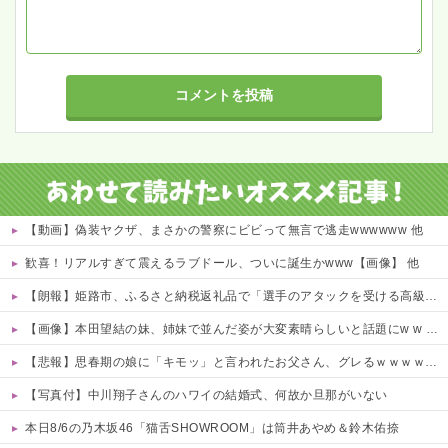
【動画】偽装ヤクザ、まさかの警察にビビって無言で逃走wwwwww 他
歓喜！リアルすぎて震えるラブドール、ついに誕生かwww【画像】 他
【朗報】姫路市、ふるさと納税返礼品で「選手のアタックを受ける高級SM」ｗｗｗｗ 他
【画像】本田望結の妹、姉妹で並んだ姿が大変素晴らしいと話題にw w w w w w w
【悲報】思春期の娘に「キモッ」と言われたお父さん、グレるｗｗｗｗｗｗｗ
【写真付】中川翔子さんのハワイの結婚式、何故か旦那がいない
本日8/6の乃木坂46「猫舌SHOWROOM」は筒井あやめ＆鈴木佑捺