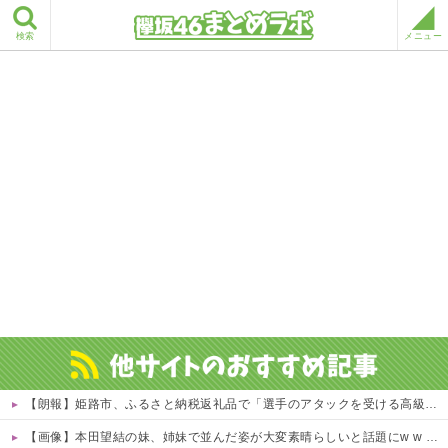
検索
メニュー
【朗報】姫路市、ふるさと納税返礼品で「選手のアタックを受ける高級SM」ｗｗｗｗ 他
【画像】本田望結の妹、姉妹で並んだ姿が大変素晴らしいと話題にw w w w w w w