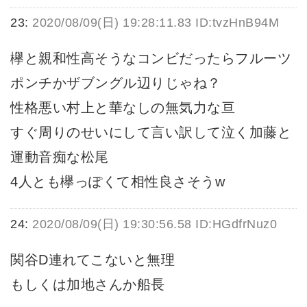
23:
2020/08/09(日) 19:28:11.83 ID:tvzHnB94M
欅と親和性高そうなコンビだったらフルーツ
ポンチかザブングル辺りじゃね？
性格悪い村上と華なしの無気力な亘
すぐ周りのせいにして言い訳して泣く加藤と
運動音痴な松尾
4人とも欅っぽくて相性良さそうw
24:
2020/08/09(日) 19:30:56.58 ID:HGdfrNuz0
関谷D連れてこないと無理
もしくは加地さんか船長