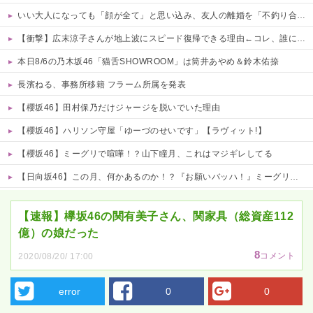
いい大人になっても「顔が全て」と思い込み、友人の離婚を「不釣り合いだからw」と嘲笑する哀れな男現るｗｗトーク力も投資の才能もあるBくんを叩いてドヤる顔ファン男の浅はかさにガチで絶句
【衝撃】広末涼子さんが地上波にスピード復帰できる理由←コレ、誰にも分からない模様w w w w w w w w
本日8/6の乃木坂46「猫舌SHOWROOM」は筒井あやめ＆鈴木佑捺
長濱ねる、事務所移籍 フラーム所属を発表
【櫻坂46】田村保乃だけジャージを脱いでいた理由
【櫻坂46】ハリソン守屋「ゆーづのせいです」【ラヴィット!】
【櫻坂46】ミーグリで喧嘩！？山下瞳月、これはマジギレしてる
【日向坂46】この月、何かあるのか！？『お願いバッハ！』ミーグリ日程がこちら
Powered by livedoor 相互RSS
【速報】欅坂46の関有美子さん、関家具（総資産112
億）の娘だった
8
コメント
2020/08/20/ 17:00
error
0
0