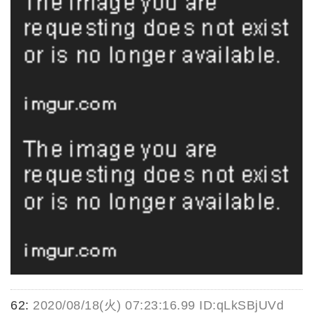
62:
2020/08/18(火) 07:23:16.99 ID:qLkSBjUVd