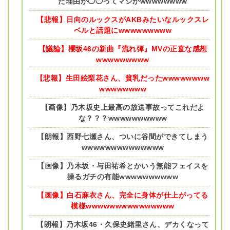
た理由が◯◯ってマジかwwwwwwww
【悲報】日向のルックスがAKBみたいなルックスレ
ベルと話題にwwwwwwwww
【議論】櫻坂46の新曲『流れ弾』MVの正直な感想
wwwwwwwww
【悲報】生田絵梨花さん、貧乳だったwwwwwwww
wwwwwwww
【画像】乃木坂史上最高の放送事故ってこれだよ
な？？？wwwwwwwwww
【朗報】西野七瀬さん、ついに谷間ができてしまう
wwwwwwwwwwwwww
【画像】乃木坂・与田祐希とかいう無能フェイスを
操るガチの有能wwwwwwwwww
【画像】白石麻衣さん、完全に身体が仕上がってる
模様wwwwwwwwwwwwwww
【朗報】乃木坂46・久保史緒里さん、デカくなって