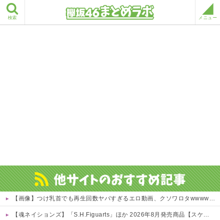
検索
メニュー
【画像】つけ乳首でも再生回数ヤバすぎるエロ動画、クソワロタwwww 他
【魂ネイションズ】「S.H.Figuarts」ほか 2026年8月発売商品【スケジュール公開】