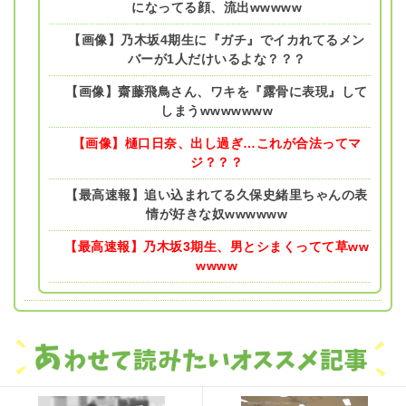
になってる顔、流出wwwww
【画像】乃木坂4期生に『ガチ』でイカれてるメン
バーが1人だけいるよな？？？
【画像】齋藤飛鳥さん、ワキを『露骨に表現』して
しまうwwwwwww
【画像】樋口日奈、出し過ぎ…これが合法ってマ
ジ？？？
【最高速報】追い込まれてる久保史緒里ちゃんの表
情が好きな奴wwwwww
【最高速報】乃木坂3期生、男とシまくってて草ww
wwww