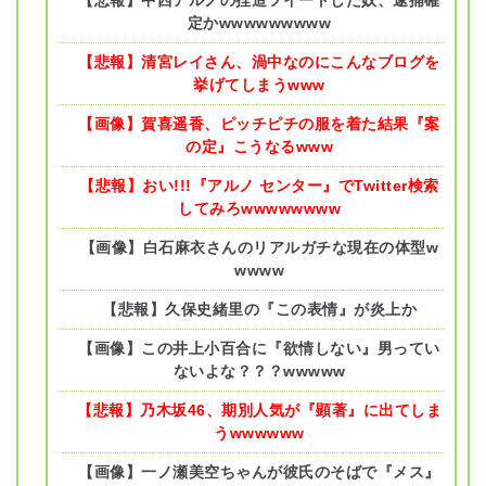
定かwwwwwwwww
【悲報】清宮レイさん、渦中なのにこんなブログを
挙げてしまうwww
【画像】賀喜遥香、ピッチピチの服を着た結果『案
の定』こうなるwww
【悲報】おい!!!『アルノ センター』でTwitter検索
してみろwwwwwwww
【画像】白石麻衣さんのリアルガチな現在の体型w
wwww
【悲報】久保史緒里の『この表情』が炎上か
【画像】この井上小百合に『欲情しない』男ってい
ないよな？？？wwwww
【悲報】乃木坂46、期別人気が『顕著』に出てしま
うwwwwww
【画像】一ノ瀬美空ちゃんが彼氏のそばで『メス』