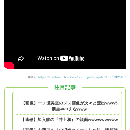
引用元:
https://swallow.2ch.sc/test/read.cgi/livejupiter/1597702596/
注目記事
【画像】一ノ瀬美空のメス画像が次々と流出www5
期生やべえなwww
【速報】加入前の『井上和』の顔面wwwwwwwww
【悲報】中西アルノの捏造ツイートした奴、逮捕確