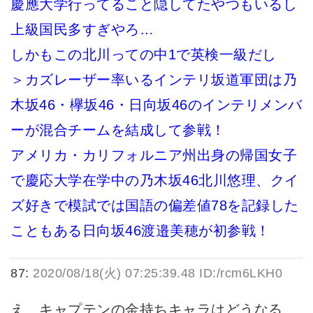
慶應大学行ってること隠してたやつもいるし
上級国民多すぎやろ…
しかもこの北川っての中1で英検一級だし
＞カズレーザー率いるインテリ坂道軍団は乃
木坂46・欅坂46・日向坂46のインテリメンバ
ーが混合チームを結成して参戦！
アメリカ・カリフォルニア州出身の帰国女子
で慶応大学在学中の乃木坂46北川悠理、クイ
ズ好きで模試では国語の偏差値78を記録した
こともある日向坂46渡邉美穂が初参戦！
87:
2020/08/18(火) 07:25:39.48 ID:/rcm6LKH0
え、キャプテンの金持ちキャラはどうなる