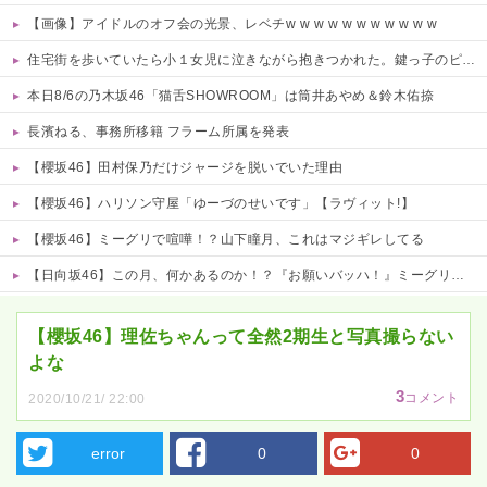
【画像】アイドルのオフ会の光景、レベチw w w w w w w w w w w
住宅街を歩いていたら小１女児に泣きながら抱きつかれた。鍵っ子のピンチに付き添い30分…無事にお母さんが現れるも、後から襲ってきた「不審者扱いの恐怖」←親切心が裏目に出るかもしれない世の中怖すぎる
本日8/6の乃木坂46「猫舌SHOWROOM」は筒井あやめ＆鈴木佑捺
長濱ねる、事務所移籍 フラーム所属を発表
【櫻坂46】田村保乃だけジャージを脱いでいた理由
【櫻坂46】ハリソン守屋「ゆーづのせいです」【ラヴィット!】
【櫻坂46】ミーグリで喧嘩！？山下瞳月、これはマジギレしてる
【日向坂46】この月、何かあるのか！？『お願いバッハ！』ミーグリ日程がこちら
Powered by livedoor 相互RSS
【櫻坂46】理佐ちゃんって全然2期生と写真撮らない
よな
3
コメント
2020/10/21/ 22:00
error
0
0