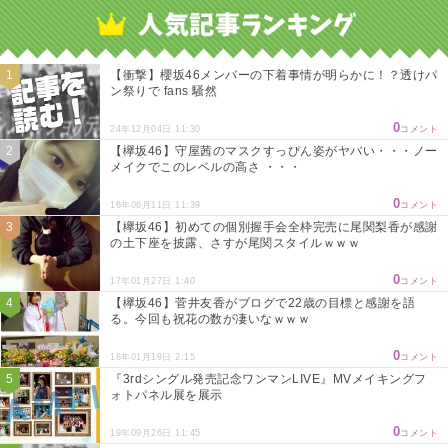
【衝撃】櫻坂46メンバーの下着事情が明らかに！？透けパ
ン祭りで fans 騒然
0
24年12月04日 11:30
コメント
【欅坂46】守屋茜のマスクすっぴん姿がヤバい・・・ノー
メイクでこのレベルの高さ ・・・
0
16年06月11日 11:39
コメント
【欅坂46】初めての個別握手会全枠完売に尾関梨香が感謝
の土下座を披露、さすが尾関スタイルｗｗｗ
0
17年01月27日 1:40
コメント
【欅坂46】菅井友香がブログで22歳の目標と感謝を語
る。今回も祝花の数が凄いなｗｗｗ
0
18年01月19日 2:15
コメント
『3rdシングル発売記念ワンマンLIVE』MVメイキングフ
ォトパネル展を展示
0
19年09月26日 11:45
コメント