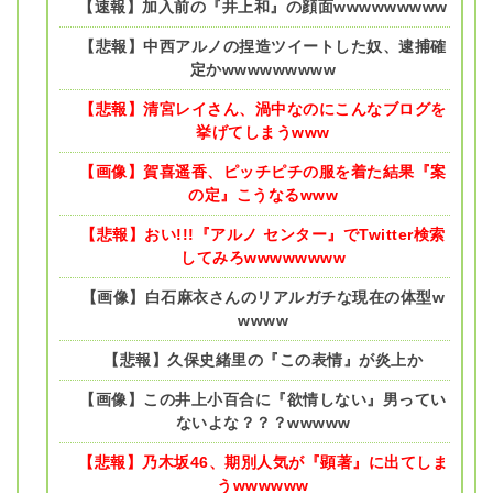
【速報】加入前の『井上和』の顔面wwwwwwwww
【悲報】中西アルノの捏造ツイートした奴、逮捕確
定かwwwwwwwww
【悲報】清宮レイさん、渦中なのにこんなブログを
挙げてしまうwww
【画像】賀喜遥香、ピッチピチの服を着た結果『案
の定』こうなるwww
【悲報】おい!!!『アルノ センター』でTwitter検索
してみろwwwwwwww
【画像】白石麻衣さんのリアルガチな現在の体型w
wwww
【悲報】久保史緒里の『この表情』が炎上か
【画像】この井上小百合に『欲情しない』男ってい
ないよな？？？wwwww
【悲報】乃木坂46、期別人気が『顕著』に出てしま
うwwwwww