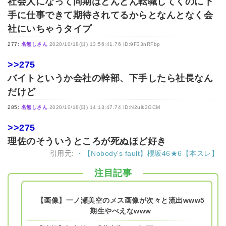
社会人になって同期はどんどん転職してくのに下
手に仕事できて期待されてるからとなんとなく会
社にいちゃうタイプ
277:
名無しさん
2020/10/18(日) 13:56:41.76 ID:9F33nRFbp
>>275
バイトというか会社の幹部、下手したら社長なん
だけど
285:
名無しさん
2020/10/18(日) 14:13:47.74 ID:N2ulk3GCM
>>275
理佐のそういうところが死ぬほど好き
引用元:
・【Nobody's fault】櫻坂46★6【本スレ】
注目記事
【画像】一ノ瀬美空のメス画像が次々と流出www5
期生やべえなwww