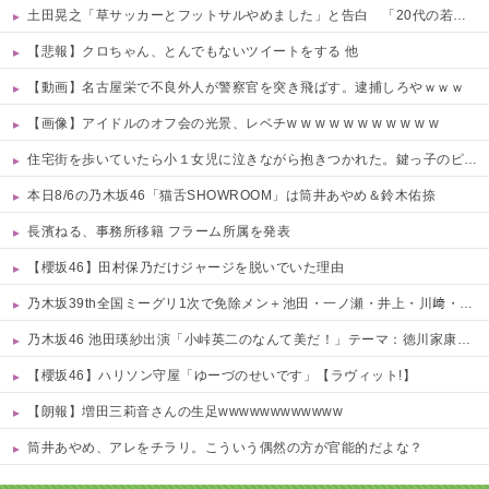
土田晃之「草サッカーとフットサルやめました」と告白 「20代の若手が来るんです。つまんなくて」 他
【悲報】クロちゃん、とんでもないツイートをする 他
【動画】名古屋栄で不良外人が警察官を突き飛ばす。逮捕しろやｗｗｗ
【画像】アイドルのオフ会の光景、レベチw w w w w w w w w w w
住宅街を歩いていたら小１女児に泣きながら抱きつかれた。鍵っ子のピンチに付き添い30分…無事にお母さんが現れるも、後から襲ってきた「不審者扱いの恐怖」←親切心が裏目に出るかもしれない世の中怖すぎる
本日8/6の乃木坂46「猫舌SHOWROOM」は筒井あやめ＆鈴木佑捺
長濱ねる、事務所移籍 フラーム所属を発表
【櫻坂46】田村保乃だけジャージを脱いでいた理由
乃木坂39th全国ミーグリ1次で免除メン＋池田・一ノ瀬・井上・川﨑・菅原・中西が全完売
乃木坂46 池田瑛紗出演「小峠英二のなんて美だ！」テーマ：徳川家康【2025.8.5 24:00〜 TOKYO MX】
【櫻坂46】ハリソン守屋「ゆーづのせいです」【ラヴィット!】
【朗報】増田三莉音さんの生足wwwwwwwwwwww
筒井あやめ、アレをチラリ。こういう偶然の方が官能的だよな？
Powered by livedoor 相互RSS