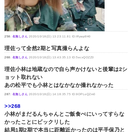
258:
名無しさん
2020/10/18(日) 13:23:11.81 ID:lffywp8H0
理佐って全然2期と写真撮らんよな
268:
名無しさん
2020/10/18(日) 13:43:35.13 ID:5ecxQOZZ0
理佐小林は地蔵なので自ら声かけないと後輩は2シ
ョット取れない
あの松平でも小林とはなかなか撮れなかった
287:
名無しさん
2020/10/18(日) 14:18:35.75 ID:9OPLoQZm0
>>268
小林がまだるんちゃんとご飯食べにいってすらな
かったことにビックリした
結局1期2期で本当に距離近かったのは平手保乃と