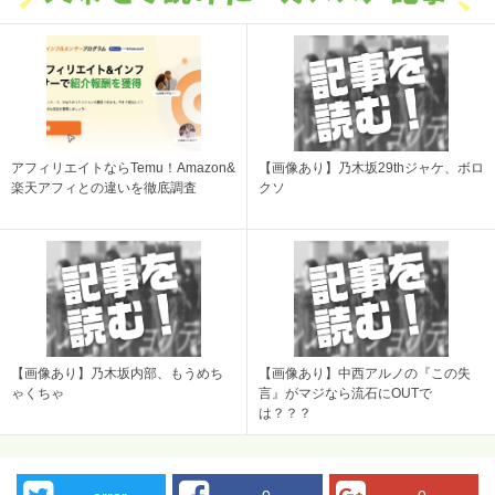
アフィリエイトならTemu！Amazon&
【画像あり】乃木坂29thジャケ、ボロ
楽天アフィとの違いを徹底調査
クソ
【画像あり】乃木坂内部、もうめち
【画像あり】中西アルノの『この失
ゃくちゃ
言』がマジなら流石にOUTで
は？？？