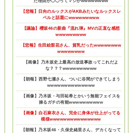
た理由が◯◯ってマジかwwwwwwww
【悲報】日向のルックスがAKBみたいなルックスレ
ベルと話題にwwwwwwwww
【議論】櫻坂46の新曲『流れ弾』MVの正直な感想
wwwwwwwww
【悲報】生田絵梨花さん、貧乳だったwwwwwwww
wwwwwwww
【画像】乃木坂史上最高の放送事故ってこれだよ
な？？？wwwwwwwwww
【朗報】西野七瀬さん、ついに谷間ができてしまう
wwwwwwwwwwwwww
【画像】乃木坂・与田祐希とかいう無能フェイスを
操るガチの有能wwwwwwwwww
【画像】白石麻衣さん、完全に身体が仕上がってる
模様wwwwwwwwwwwwwww
【朗報】乃木坂46・久保史緒里さん、デカくなって