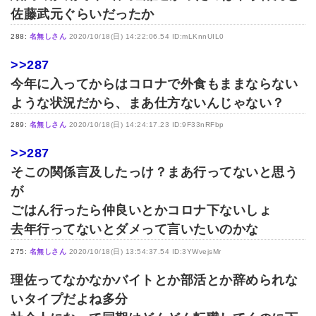
佐藤武元ぐらいだったか
288:
名無しさん
2020/10/18(日) 14:22:06.54 ID:mLKnnUIL0
>>287
今年に入ってからはコロナで外食もままならない
ような状況だから、まあ仕方ないんじゃない？
289:
名無しさん
2020/10/18(日) 14:24:17.23 ID:9F33nRFbp
>>287
そこの関係言及したっけ？まあ行ってないと思う
が
ごはん行ったら仲良いとかコロナ下ないしょ
去年行ってないとダメって言いたいのかな
275:
名無しさん
2020/10/18(日) 13:54:37.54 ID:3YWvejsMr
理佐ってなかなかバイトとか部活とか辞められな
いタイプだよね多分