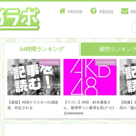
Home
About
Ma
24時間ランキング
週間ランキン
0 comments
0 comments
【速報】AKBクラスターの感染
【マズい】AKB・鈴木優香さ
【画像】
源、特定される
ん、復帰早々に爆弾を投げつけ
高の『脇
るwwwwww