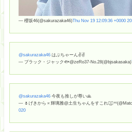
— 櫻坂46(@sakurazaka46)
Thu Nov 19 12:09:36 +0000 2
@sakurazaka46
はぶちゃーん✌✌
— ブラック・ジャック🐟@zeRo37-No.28(@bjsakasaka)
@sakurazaka46
今夜も推しが尊い🙏
— 🌷げきから∝輝璃雅@土生ちゃんをすこれ◢͟￨⁴⁶(@Matorix
020