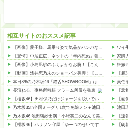
相互サイトのおススメ記事
【画像】愛子様、馬乗り姿で気品がハンパないｗｗｗｗ 他
【驚愕】中居正広、ネットの「年内死ぬ」報道に苦笑wwwwww 他
【画像】小島凪紗のふくよかなお胸！【こんなぎ】【櫻坂46】 他
【動画】浅井恋乃未のショーパン美脚！【このみん】【櫻坂46】 他
本日8/6の乃木坂46「猫舌SHOWROOM」は筒井あやめ＆鈴木佑捺
長濱ねる、事務所移籍 フラーム所属を発表
【櫻坂46】田村保乃だけジャージを脱いでいた理由
乃木坂39th全国ミーグリ1次で免除メン＋池田・一ノ瀬・井上・川﨑・菅原・中西が全完売
乃木坂46 池田瑛紗出演「小峠英二のなんて美だ！」テーマ：徳川家康【2025.8.5 24:00〜 TOKYO MX】
【櫻坂46】ハリソン守屋「ゆーづのせいです」【ラヴィット!】