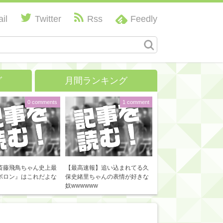
il
Twitter
Rss
Feedly
グ
月間ランキング
0 comments
1 comment
斎藤飛鳥ちゃん史上最
【最高速報】追い込まれてる久
ボロン』はこれだよな
保史緒里ちゃんの表情が好きな
奴wwwwww