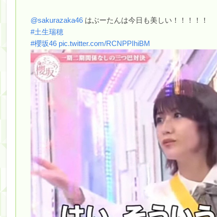
@sakurazaka46
はぶーたんは今日も美しい！！！！！
#土生瑞穂
#櫻坂46
pic.twitter.com/RCNPPIhiBM