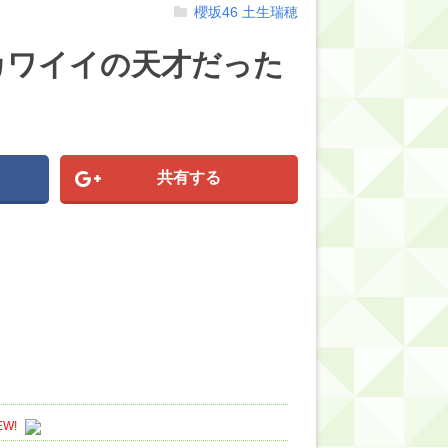
櫻坂46
土生瑞穂
カワイイの天才だった
共有する
EW!