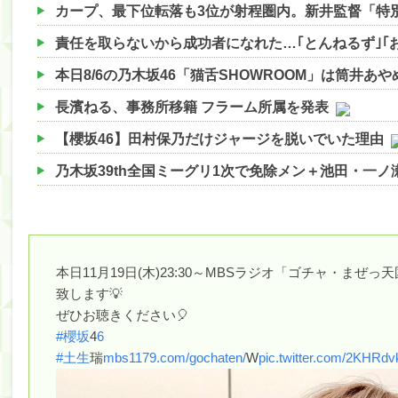
本日8/6の乃木坂46「猫舌SHOWROOM」は筒井あ
長濱ねる、事務所移籍 フラーム所属を発表
【櫻坂46】田村保乃だけジャージを脱いでいた理由
乃木坂39th全国ミーグリ1次で免除メン＋池田・一
【櫻坂46】ハリソン守屋「ゆーづのせいです」【ラヴ
【櫻坂46】ミーグリで喧嘩！？山下瞳月、これはマ
【日向坂46】この月、何かあるのか！？『お願いバ
本日11月19日(木)23:30～MBSラジオ「ゴチャ・まぜ
致します💡
【速報】中村麗乃ちゃんの思い出、挙げてけwwwwww
ぜひお聴きください🎈
【朗報】増田三莉音さんの生足wwwwwwwwwwww
#櫻坂
4
6
#土生
瑞
mbs1179.com/gochaten/
W
pic.twitter.com/2KHRd
【朗報】増田三莉音さんの生足wwwwwwwwwwww
【川﨑桜】まあ、でも筑駒は断れないだろ？