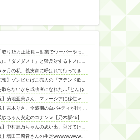
NEW!
ワイ手取り15万正社員→副業でウーバーやってるんやが金がない
NEW!
NEW!
家購入に「ダメダメ！」と猛反対するトメに「あなたの家じゃありません」と言い放った結果→激怒したトメが自ら〇〇を口にして最高の展開へｗｗｗｗｗｗ
NEW!
妊娠５ヶ月の私、義実家に呼ばれて行ってきた。治療を経て妊娠５ヶ月になった義妹を引き合いに出され、トメから放たれた「耳を疑う理不尽すぎる一言」に愕然←妊娠時期の操作とか超能力者かよ
NEW!
【超悲報】ゾンビたばこ売人の「アテンド飲み会」で広島カープ田村俊介がセクシー女優と寸止めキスｗｗｗ
責任を取らないから成功者になれた…｢とんねるず｣｢おニャン子｣｢AKB｣とヒットを出し続けた秋元康の哲学！！！
【悲報】菊地亜美さん、マレーシアに移住ｗｗｗｗｗｗｗｗｗｗｗｗｗｗｗｗｗｗｗｗｗｗｗｗｗ
【画像】吉木りさ、全盛期の白パ●ティがHすぎる
NEW!
池田瑛紗ちゃん安定のコナンｗ【乃木坂46】
NEW!
【速報】中村麗乃ちゃんの思い出、挙げてけwwwwwwwwwww
【朗報】増田三莉音さんの生足wwwwwwwwwwww