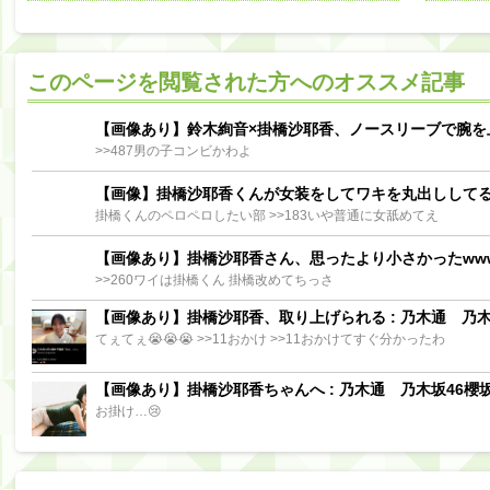
阪口珠美出演「秘密のストレス共有バラエティ め組の園」男の余計な一言SP【2025.8.5 23:56〜 TBS】
【櫻坂46】ミーグリで喧嘩！？山下瞳月、これはマジギレしてる
このページを閲覧された方へのオススメ記事
【日向坂46】この月、何かあるのか！？『お願いバッハ！』ミーグリ日程がこちら
Powere
Powered by livedoor 相互RSS
【画像あり】鈴木絢音×掛橋沙耶香、ノースリーブで腕を
>>487男の子コンビかわよ
【画像】掛橋沙耶香くんが女装をしてワキを丸出しして
掛橋くんのペロペロしたい部 >>183いや普通に女舐めてえ
【画像あり】掛橋沙耶香さん、思ったより小さかったww
>>260ワイは掛橋くん 掛橋改めてちっさ
【画像あり】掛橋沙耶香、取り上げられる : 乃木通 乃木坂
てぇてぇ😭😭😭 >>11おかけ >>11おかけてすぐ分かったわ
【画像あり】掛橋沙耶香ちゃんへ : 乃木通 乃木坂46櫻坂
お掛け…😢