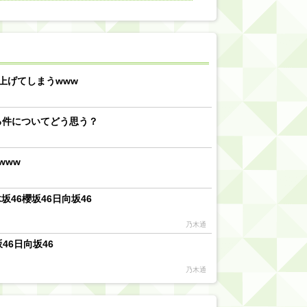
【川﨑桜】まあ、でも筑駒は断れないだろ？
乃木坂46『オリコン上半期SG1位獲得!!』←もうこれ今が全盛期だろwwwwww
d by livedoor 相互RSS
上げてしまうwww
る件についてどう思う？
www
46櫻坂46日向坂46
乃木通
46日向坂46
乃木通