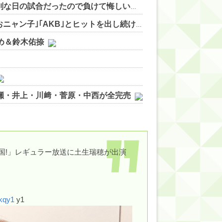
カープ、最下位転落も3位が射程圏内。新井監督「特別な日の試合だったので負けて悔しい」【反省会】 他
NEW!
責任を取らないから成功者になれた…｢とんねるず｣｢おニャン子｣｢AKB｣とヒットを出し続けた秋元康の哲学！！！
N
やめ＆鈴木佑捺
ノ瀬・井上・川﨑・菅原・中西が全完売
ィット!】
ジギレしてる
ッハ！』ミーグリ日程がこちら
っ天国!」レギュラー放送に土生瑞穂が出演
wwwww
vkqy1
y1