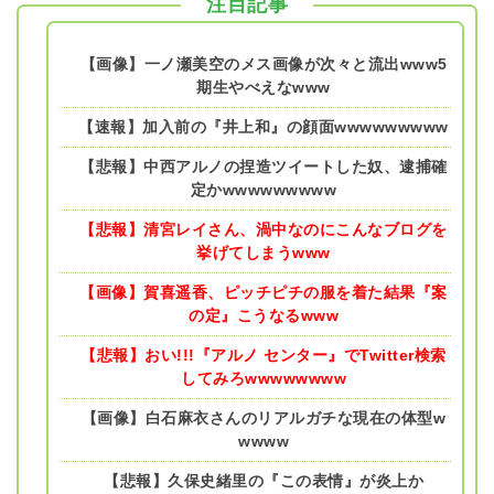
注目記事
【画像】一ノ瀬美空のメス画像が次々と流出www5
期生やべえなwww
【速報】加入前の『井上和』の顔面wwwwwwwww
【悲報】中西アルノの捏造ツイートした奴、逮捕確
定かwwwwwwwww
【悲報】清宮レイさん、渦中なのにこんなブログを
挙げてしまうwww
【画像】賀喜遥香、ピッチピチの服を着た結果『案
の定』こうなるwww
【悲報】おい!!!『アルノ センター』でTwitter検索
してみろwwwwwwww
【画像】白石麻衣さんのリアルガチな現在の体型w
wwww
【悲報】久保史緒里の『この表情』が炎上か