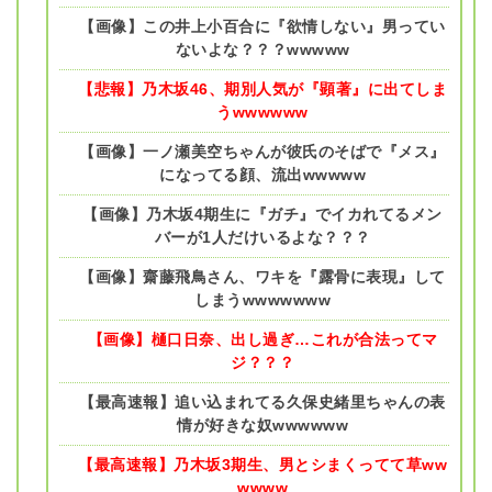
【画像】この井上小百合に『欲情しない』男ってい
ないよな？？？wwwww
【悲報】乃木坂46、期別人気が『顕著』に出てしま
うwwwwww
【画像】一ノ瀬美空ちゃんが彼氏のそばで『メス』
になってる顔、流出wwwww
【画像】乃木坂4期生に『ガチ』でイカれてるメン
バーが1人だけいるよな？？？
【画像】齋藤飛鳥さん、ワキを『露骨に表現』して
しまうwwwwwww
【画像】樋口日奈、出し過ぎ…これが合法ってマ
ジ？？？
【最高速報】追い込まれてる久保史緒里ちゃんの表
情が好きな奴wwwwww
【最高速報】乃木坂3期生、男とシまくってて草ww
wwww