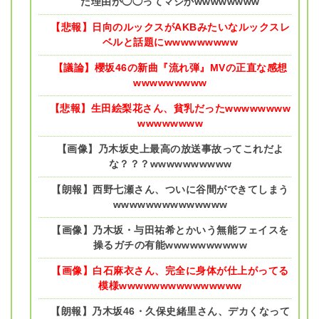
た理由が◯◯ってマジかwwwwwwww
【悲報】日向のルックスがAKBみたいなルックスレ
ベルと話題にwwwwwwwww
【議論】櫻坂46の新曲『流れ弾』MVの正直な感想
wwwwwwwww
【悲報】生田絵梨花さん、貧乳だったwwwwwwww
wwwwwwww
【画像】乃木坂史上最高の放送事故ってこれだよ
な？？？wwwwwwwwww
【朗報】西野七瀬さん、ついに谷間ができてしまう
wwwwwwwwwwwwww
【画像】乃木坂・与田祐希とかいう無能フェイスを
操るガチの有能wwwwwwwwww
【画像】白石麻衣さん、完全に身体が仕上がってる
模様wwwwwwwwwwwwwww
【朗報】乃木坂46・久保史緒里さん、デカくなって