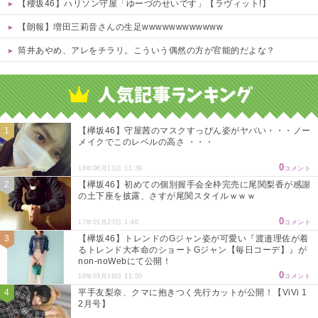
【櫻坂46】ハリソン守屋「ゆーづのせいです」【ラヴィット!】
【朗報】増田三莉音さんの生足wwwwwwwwwwww
筒井あやめ、アレをチラリ。こういう偶然の方が官能的だよな？
Powered by livedoor 相互RSS
【欅坂46】守屋茜のマスクすっぴん姿がヤバい・・・ノー
メイクでこのレベルの高さ ・・・
0
16年06月11日 11:39
コメント
【欅坂46】初めての個別握手会全枠完売に尾関梨香が感謝
の土下座を披露、さすが尾関スタイルｗｗｗ
0
17年01月27日 1:40
コメント
【欅坂46】トレンドのGジャン姿が可愛い『渡邉理佐が着
るトレンド大本命のショートGジャン【毎日コーデ】』が
non-noWebにて公開！
0
18年03月16日 11:50
コメント
平手友梨奈、クマに抱きつく先行カットが公開！【ViVi 1
2月号】