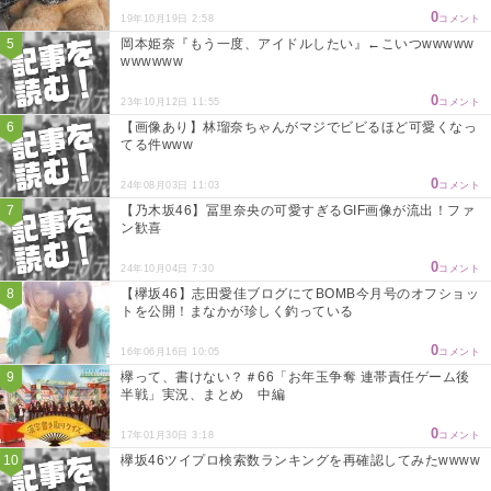
0
19年10月19日 2:58
コメント
岡本姫奈『もう一度、アイドルしたい』←こいつwwwww
wwwwww
0
23年10月12日 11:55
コメント
【画像あり】林瑠奈ちゃんがマジでビビるほど可愛くなっ
てる件www
0
24年08月03日 11:03
コメント
【乃木坂46】冨里奈央の可愛すぎるGIF画像が流出！ファ
ン歓喜
0
24年10月04日 7:30
コメント
【欅坂46】志田愛佳ブログにてBOMB今月号のオフショッ
トを公開！まなかが珍しく釣っている
0
16年06月16日 10:05
コメント
欅って、書けない？＃66「お年玉争奪 連帯責任ゲーム後
半戦」実況、まとめ 中編
0
17年01月30日 3:18
コメント
欅坂46ツイプロ検索数ランキングを再確認してみたwwww