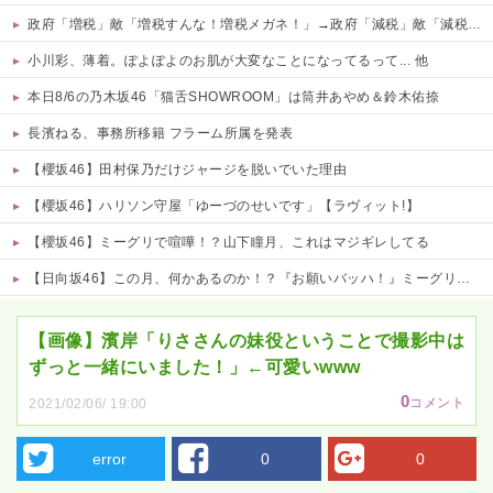
政府「増税」敵「増税すんな！増税メガネ！」→政府「減税」敵「減税すんな！社会保障どうなる！」
小川彩、薄着。ぽよぽよのお肌が大変なことになってるって... 他
本日8/6の乃木坂46「猫舌SHOWROOM」は筒井あやめ＆鈴木佑捺
長濱ねる、事務所移籍 フラーム所属を発表
【櫻坂46】田村保乃だけジャージを脱いでいた理由
【櫻坂46】ハリソン守屋「ゆーづのせいです」【ラヴィット!】
【櫻坂46】ミーグリで喧嘩！？山下瞳月、これはマジギレしてる
【日向坂46】この月、何かあるのか！？『お願いバッハ！』ミーグリ日程がこちら
Powered by livedoor 相互RSS
【画像】濱岸「りささんの妹役ということで撮影中は
ずっと一緒にいました！」←可愛いwww
0
コメント
2021/02/06/ 19:00
error
0
0