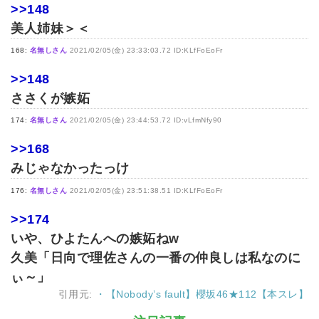
>>148
美人姉妹＞＜
168:
名無しさん
2021/02/05(金) 23:33:03.72 ID:KLfFoEoFr
>>148
ささくが嫉妬
174:
名無しさん
2021/02/05(金) 23:44:53.72 ID:vLfmNfy90
>>168
みじゃなかったっけ
176:
名無しさん
2021/02/05(金) 23:51:38.51 ID:KLfFoEoFr
>>174
いや、ひよたんへの嫉妬ねw
久美「日向で理佐さんの一番の仲良しは私なのに
ぃ～」
引用元:
・【Nobody’s fault】櫻坂46★112【本スレ】