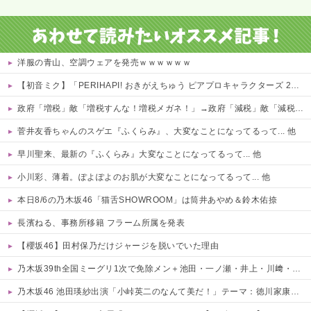
洋服の青山、空調ウェアを発売ｗｗｗｗｗｗ
【初音ミク】「PERIHAPI! おきがえちゅう ピアプロキャラクターズ 2」トレフィグ【予約開始】
政府「増税」敵「増税すんな！増税メガネ！」→政府「減税」敵「減税すんな！社会保障どうなる！」
菅井友香ちゃんのスゲエ『ふくらみ』、大変なことになってるって... 他
早川聖来、最新の『ふくらみ』大変なことになってるって... 他
小川彩、薄着。ぽよぽよのお肌が大変なことになってるって... 他
本日8/6の乃木坂46「猫舌SHOWROOM」は筒井あやめ＆鈴木佑捺
長濱ねる、事務所移籍 フラーム所属を発表
【櫻坂46】田村保乃だけジャージを脱いでいた理由
乃木坂39th全国ミーグリ1次で免除メン＋池田・一ノ瀬・井上・川﨑・菅原・中西が全完売
乃木坂46 池田瑛紗出演「小峠英二のなんて美だ！」テーマ：徳川家康【2025.8.5 24:00〜 TOKYO MX】