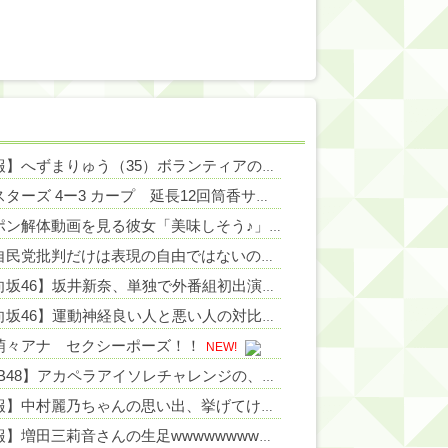
NEW!
【悲報】へずまりゅう（35）ボランティアのため熊本に行くも体調不良で病院に行く
NEW!
ベイスターズ 4ー3 カープ 延長12回筒香サヨナラホームランで劇的勝利！
NEW!
スッポン解体動画を見る彼女「美味しそう♪」→俺「生きたまま捌かれて可哀想だろ！サイコパスか？」←お前らどっち？
NEW!
なぜ自民党批判だけは表現の自由ではないのか
NEW!
【日向坂46】坂井新奈、単独で外番組初出演ｷﾀ━(ﾟ∀ﾟ)━!!!!
NEW!
【日向坂46】運動神経良い人と悪い人の対比をご覧ください…
NEW!
萌々アナ セクシーポーズ！！
NEW!
【AKB48】アカペラアイソレチャレンジの、こさきちゃん可愛すぎるだろ！！【近藤沙樹】
【速報】中村麗乃ちゃんの思い出、挙げてけwwwwwwwwwww
【朗報】増田三莉音さんの生足wwwwwwwwwwww