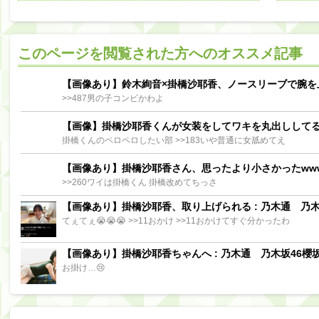
阪口珠美出演「秘密のストレス共有バラエティ め組の園」男の余計な一言SP【2025.8.5 23:56〜 TBS】
【櫻坂46】ミーグリで喧嘩！？山下瞳月、これはマジギレしてる
このページを閲覧された方へのオススメ記事
【日向坂46】この月、何かあるのか！？『お願いバッハ！』ミーグリ日程がこちら
Powere
Powered by livedoor 相互RSS
【画像あり】鈴木絢音×掛橋沙耶香、ノースリーブで腕を
>>487男の子コンビかわよ
【画像】掛橋沙耶香くんが女装をしてワキを丸出しして
掛橋くんのペロペロしたい部 >>183いや普通に女舐めてえ
【画像あり】掛橋沙耶香さん、思ったより小さかったww
>>260ワイは掛橋くん 掛橋改めてちっさ
【画像あり】掛橋沙耶香、取り上げられる : 乃木通 乃木坂
てぇてぇ😭😭😭 >>11おかけ >>11おかけてすぐ分かったわ
【画像あり】掛橋沙耶香ちゃんへ : 乃木通 乃木坂46櫻坂
お掛け…😢