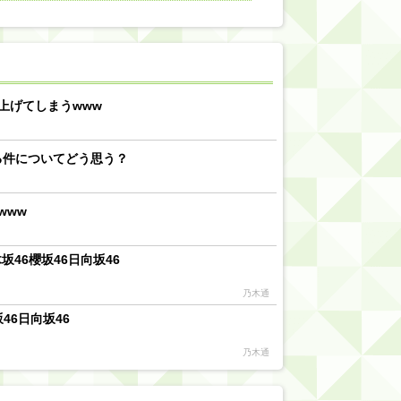
【川﨑桜】まあ、でも筑駒は断れないだろ？
乃木坂46『オリコン上半期SG1位獲得!!』←もうこれ今が全盛期だろwwwwww
d by livedoor 相互RSS
上げてしまうwww
る件についてどう思う？
www
46櫻坂46日向坂46
乃木通
46日向坂46
乃木通