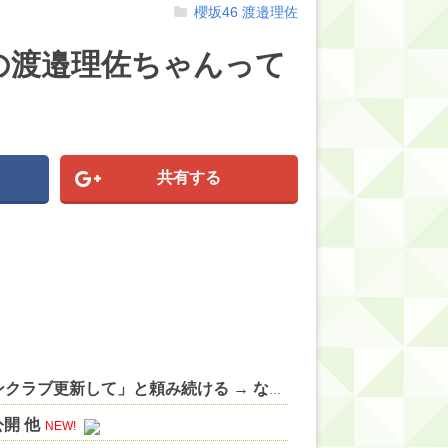
櫻坂46
渡邉理佐
の渡邉理佐ちゃんって
共有する
【VTuber】神楽めあのマネージャー、本人に「ファンクラブ更新して」と頼み続ける → なぜか自分も記事を書くことになってしまう 他
開 他
NEW!