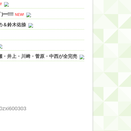
!
!!!!
NEW!
やめ＆鈴木佑捺
ノ瀬・井上・川﨑・菅原・中西が全完売
ィット!】
ジギレしてる
ッハ！』ミーグリ日程がこちら
wwwww
c0zxi600303