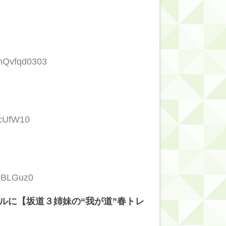
OnQvfqd0303
RcUfW10
z6BLGuz0
ルに【坂道３姉妹の“我が道”春トレ