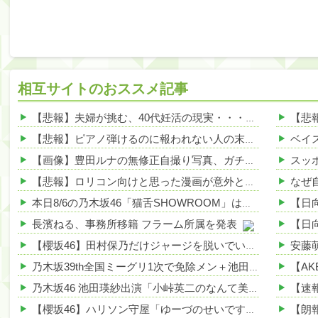
相互サイトのおススメ記事
【悲報】夫婦が挑む、40代妊活の現実・・・その理由が泣けるｗｗｗｗ 他
【悲報】ピアノ弾けるのに報われない人の末路がこちらｗｗｗｗｗ 他
【画像】豊田ルナの無修正自撮り写真、ガチで大絶賛されるwww 他
【悲報】ロリコン向けと思った漫画が意外と面白くて草、その理由がこれｗｗｗｗ 他
本日8/6の乃木坂46「猫舌SHOWROOM」は筒井あやめ＆鈴木佑捺
長濱ねる、事務所移籍 フラーム所属を発表
安藤
【櫻坂46】田村保乃だけジャージを脱いでいた理由
乃木坂39th全国ミーグリ1次で免除メン＋池田・一ノ瀬・井上・川﨑・菅原・中西が全完売
乃木坂46 池田瑛紗出演「小峠英二のなんて美だ！」テーマ：徳川家康【2025.8.5 24:00〜 TOKYO MX】
【櫻坂46】ハリソン守屋「ゆーづのせいです」【ラヴィット!】