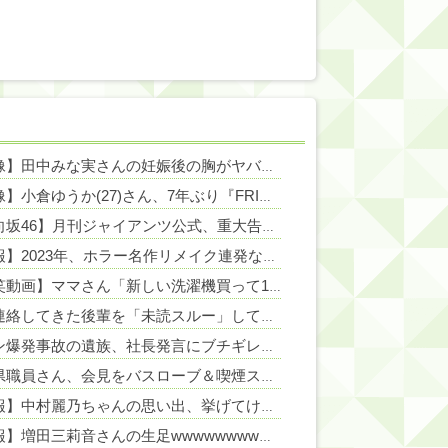
【画像】田中みな実さんの妊娠後の胸がヤバいことになってる
NEW!
NEW!
【画像】小倉ゆうか(27)さん、7年ぶり『FRIDAY』表紙で神ボディ大解放
NEW!
【日向坂46】月刊ジャイアンツ公式、重大告知！
NEW!
NEW!
【悲報】2023年、ホラー名作リメイク連発なのに日本人涙目の理由がこれｗｗｗｗ
【爆笑動画】ママさん「新しい洗濯機買って1発目に回したらコレw」←こwれwはw w w w w w w w w w
欠勤連絡してきた後輩を「未読スルー」して強引に出勤させた。無事に終わった夜、後輩から届いた「意味深なLINE」の内容に血の気が引いた話←完全に未読スルー見抜かれてて草
イオン爆発事故の遺族、社長発言にブチギレ「本当のことを話して」
NE
秋田県職員さん、会見をバスローブ＆喫煙スタイルで対応してしまい大炎上ｗ
【速報】中村麗乃ちゃんの思い出、挙げてけwwwwwwwwwww
【朗報】増田三莉音さんの生足wwwwwwwwwwww