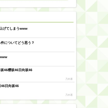
【川﨑桜】まあ、でも筑駒は断れないだろ？
乃木坂46『オリコン上半期SG1位獲得!!』←もうこれ今が全盛期だろwwwwww
d by livedoor 相互RSS
上げてしまうwww
る件についてどう思う？
www
46櫻坂46日向坂46
乃木通
46日向坂46
乃木通