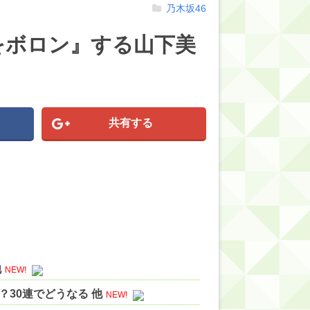
乃木坂46
をボロン』する山下美
共有する
他
NEW!
30連でどうなる 他
NEW!