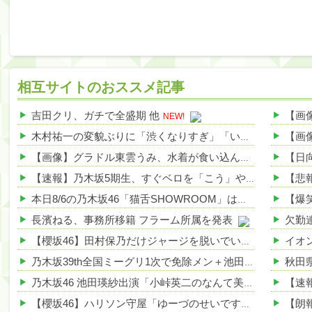
相互サイトのおススメ記事
吉田クリ、ガチで全盛期 他
NEW!
木村祐一の変貌ぶりに「渋くなりすぎ」「いつの間にかイケおじに」の声 他
【画像】グラドル東雲うみ、水着が食い込んだ横尻がHすぎる 他
【速報】乃木坂5期生、すぐベロを「こう」やってシてしまうwwwwww 他
本日8/6の乃木坂46「猫舌SHOWROOM」は筒井あやめ＆鈴木佑捺
長濱ねる、事務所移籍 フラーム所属を発表
【櫻坂46】田村保乃だけジャージを脱いでいた理由
乃木坂39th全国ミーグリ1次で免除メン＋池田・一ノ瀬・井上・川﨑・菅原・中西が全完売
乃木坂46 池田瑛紗出演「小峠英二のなんて美だ！」テーマ：徳川家康【2025.8.5 24:00〜 TOKYO MX】
【櫻坂46】ハリソン守屋「ゆーづのせいです」【ラヴィット!】