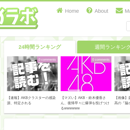
Home
About
Ma
24時間ランキング
週間ランキン
0 comments
0 comments
【速報】AKBクラスターの感染
【マズい】AKB・鈴木優香さ
【画像】
源、特定される
ん、復帰早々に爆弾を投げつけ
高の『脇
るwwwwww