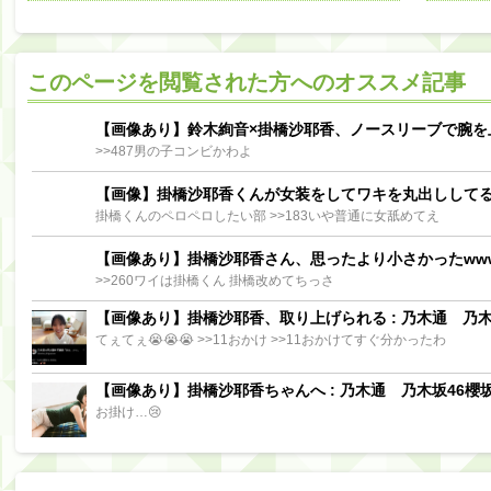
阪口珠美出演「秘密のストレス共有バラエティ め組の園」男の余計な一言SP【2025.8.5 23:56〜 TBS】
【櫻坂46】ミーグリで喧嘩！？山下瞳月、これはマジギレしてる
このページを閲覧された方へのオススメ記事
【日向坂46】この月、何かあるのか！？『お願いバッハ！』ミーグリ日程がこちら
Powere
Powered by livedoor 相互RSS
【画像あり】鈴木絢音×掛橋沙耶香、ノースリーブで腕を
>>487男の子コンビかわよ
【画像】掛橋沙耶香くんが女装をしてワキを丸出しして
掛橋くんのペロペロしたい部 >>183いや普通に女舐めてえ
【画像あり】掛橋沙耶香さん、思ったより小さかったww
>>260ワイは掛橋くん 掛橋改めてちっさ
【画像あり】掛橋沙耶香、取り上げられる : 乃木通 乃木坂
てぇてぇ😭😭😭 >>11おかけ >>11おかけてすぐ分かったわ
【画像あり】掛橋沙耶香ちゃんへ : 乃木通 乃木坂46櫻坂
お掛け…😢