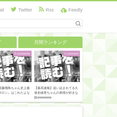
il
Twitter
Rss
Feedly
グ
月間ランキング
0 comments
1 comment
斎藤飛鳥ちゃん史上最
【最高速報】追い込まれてる久
ボロン』はこれだよな
保史緒里ちゃんの表情が好きな
奴wwwwww