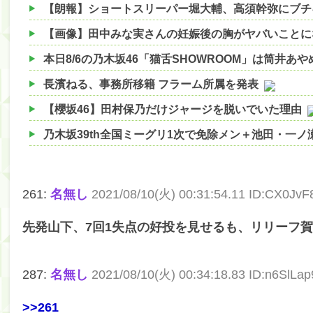
【朗報】ショートスリーパー堀大輔、高須幹弥にブチ
【画像】田中みな実さんの妊娠後の胸がヤバいことに
本日8/6の乃木坂46「猫舌SHOWROOM」は筒井あ
長濱ねる、事務所移籍 フラーム所属を発表
【櫻坂46】田村保乃だけジャージを脱いでいた理由
乃木坂39th全国ミーグリ1次で免除メン＋池田・一
【櫻坂46】ハリソン守屋「ゆーづのせいです」【ラヴ
【櫻坂46】ミーグリで喧嘩！？山下瞳月、これはマ
261:
名無し
2021/08/10(火) 00:31:54.11 ID:CX0JvF
【日向坂46】この月、何かあるのか！？『お願いバ
先発山下、7回1失点の好投を見せるも、リリーフ
【速報】中村麗乃ちゃんの思い出、挙げてけwwwwww
【朗報】増田三莉音さんの生足wwwwwwwwwwww
287:
名無し
2021/08/10(火) 00:34:18.83 ID:n6SlLap
【朗報】増田三莉音さんの生足wwwwwwwwwwww
>>261
【川﨑桜】まあ、でも筑駒は断れないだろ？