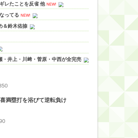
ギレたことを反省 他
NEW!
なってる
NEW!
やめ＆鈴木佑捺
ノ瀬・井上・川﨑・菅原・中西が全完売
ィット!】
ジギレしてる
850
ッハ！』ミーグリ日程がこちら
賀喜満塁打を浴びて逆転負け
wwwww
90