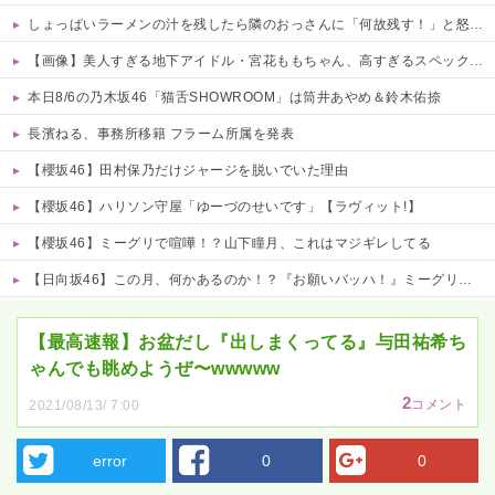
しょっぱいラーメンの汁を残したら隣のおっさんに「何故残す！」と怒鳴られた……友人にも「スープが本体だろあり得ない」と説教されたんだが、塩分過剰だし味の好みは自由だろ！
【画像】美人すぎる地下アイドル・宮花ももちゃん、高すぎるスペックがこちらｗｗｗｗ 他
本日8/6の乃木坂46「猫舌SHOWROOM」は筒井あやめ＆鈴木佑捺
長濱ねる、事務所移籍 フラーム所属を発表
【櫻坂46】田村保乃だけジャージを脱いでいた理由
【櫻坂46】ハリソン守屋「ゆーづのせいです」【ラヴィット!】
【櫻坂46】ミーグリで喧嘩！？山下瞳月、これはマジギレしてる
【日向坂46】この月、何かあるのか！？『お願いバッハ！』ミーグリ日程がこちら
Powered by livedoor 相互RSS
【最高速報】お盆だし『出しまくってる』与田祐希ち
ゃんでも眺めようぜ〜wwwww
2
コメント
2021/08/13/ 7:00
error
0
0