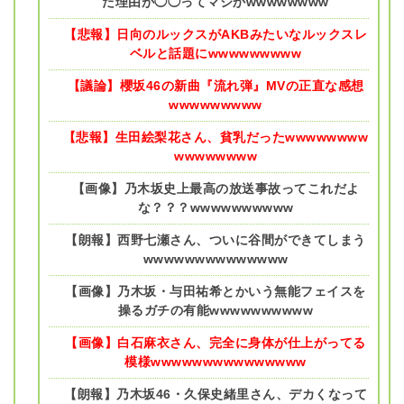
た理由が◯◯ってマジかwwwwwwww
【悲報】日向のルックスがAKBみたいなルックスレ
ベルと話題にwwwwwwwww
【議論】櫻坂46の新曲『流れ弾』MVの正直な感想
wwwwwwwww
【悲報】生田絵梨花さん、貧乳だったwwwwwwww
wwwwwwww
【画像】乃木坂史上最高の放送事故ってこれだよ
な？？？wwwwwwwwww
【朗報】西野七瀬さん、ついに谷間ができてしまう
wwwwwwwwwwwwww
【画像】乃木坂・与田祐希とかいう無能フェイスを
操るガチの有能wwwwwwwwww
【画像】白石麻衣さん、完全に身体が仕上がってる
模様wwwwwwwwwwwwwww
【朗報】乃木坂46・久保史緒里さん、デカくなって