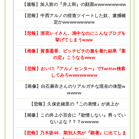
【速報】加入前の『井上和』の顔面wwwwwwwww
【悲報】中西アルノの捏造ツイートした奴、逮捕確
定かwwwwwwwww
【悲報】清宮レイさん、渦中なのにこんなブログを
挙げてしまうwww
【画像】賀喜遥香、ピッチピチの服を着た結果『案
の定』こうなるwww
【悲報】おい!!!『アルノ センター』でTwitter検索
してみろwwwwwwww
【画像】白石麻衣さんのリアルガチな現在の体型w
wwww
【悲報】久保史緒里の『この表情』が炎上か
【画像】この井上小百合に『欲情しない』男ってい
ないよな？？？wwwww
【悲報】乃木坂46、期別人気が『顕著』に出てしま