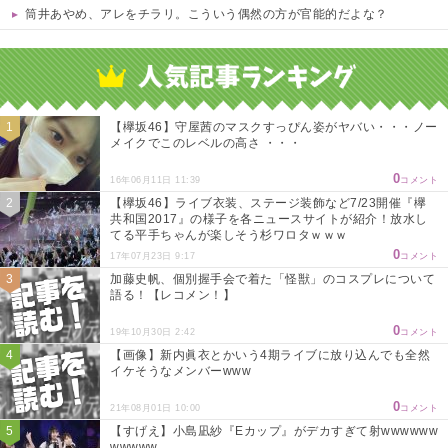
筒井あやめ、アレをチラリ。こういう偶然の方が官能的だよな？
Powered by livedoor 相互RSS
【欅坂46】守屋茜のマスクすっぴん姿がヤバい・・・ノー
メイクでこのレベルの高さ ・・・
0
16年06月11日 11:39
コメント
【欅坂46】ライブ衣装、ステージ装飾など7/23開催『欅
共和国2017』の様子を各ニュースサイトが紹介！放水し
てる平手ちゃんが楽しそう杉ワロタｗｗｗ
0
17年07月23日 9:17
コメント
加藤史帆、個別握手会で着た「怪獣」のコスプレについて
語る！【レコメン！】
0
19年10月30日 2:42
コメント
【画像】新内眞衣とかいう4期ライブに放り込んでも全然
イケそうなメンバーwww
0
21年08月01日 10:00
コメント
【すげえ】小島凪紗『Eカップ』がデカすぎて射wwwwww
wwwww