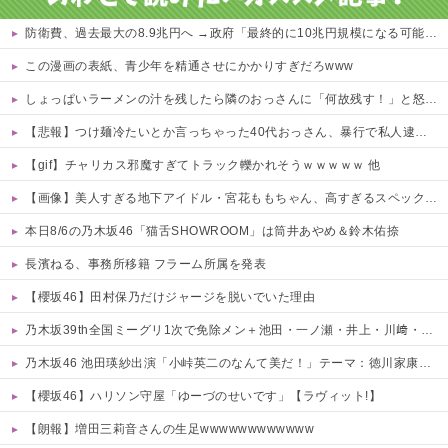
防衛費、過去最大の8.9兆円へ →政府「最終的に10兆円規模になる可能性」
この漫画の表紙、青少年を精通させにかかりすぎだろwww
しょっぱいラーメンの汁を残したら隣のおっさんに「何故残す！」と怒鳴られた……友人にも「スープが本体だろあり得ない」と説教されたんだが、塩分過剰だし味の好みは自由だろ！
【悲報】つけ麺冷たいとか言っちゃった40代おっさん、暴行で私人逮捕されるｗｗｗｗ 他
【gif】チャリカス邪魔すぎてトラック轢かれそうｗｗｗｗｗ 他
【画像】美人すぎる地下アイドル・宮花ももちゃん、高すぎるスペックがこちらｗｗｗｗ 他
本日8/6の乃木坂46「猫舌SHOWROOM」は筒井あやめ＆鈴木佑捺
長濱ねる、事務所移籍 フラーム所属を発表
【櫻坂46】田村保乃だけジャージを脱いでいた理由
乃木坂39th全国ミーグリ1次で免除メン＋池田・一ノ瀬・井上・川﨑・菅原・中西が全完売
乃木坂46 池田瑛紗出演「小峠英二のなんて美だ！」テーマ：徳川家康【2025.8.5 24:00〜 TOKYO MX】
【櫻坂46】ハリソン守屋「ゆーづのせいです」【ラヴィット!】
【朗報】増田三莉音さんの生足wwwwwwwwwwww