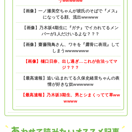
うwwwwww
【画像】一ノ瀬美空ちゃんが彼氏のそばで『メス』
になってる顔、流出wwwww
【画像】乃木坂4期生に『ガチ』でイカれてるメン
バーが1人だけいるよな？？？
【画像】齋藤飛鳥さん、ワキを『露骨に表現』して
しまうwwwwwww
【画像】樋口日奈、出し過ぎ…これが合法ってマ
ジ？？？
【最高速報】追い込まれてる久保史緒里ちゃんの表
情が好きな奴wwwwww
【最高速報】乃木坂3期生、男とシまくってて草ww
wwww