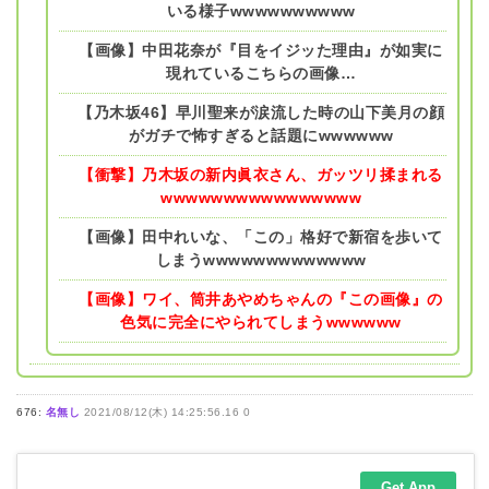
いる様子wwwwwwwwww
【画像】中田花奈が『目をイジッた理由』が如実に
現れているこちらの画像…
【乃木坂46】早川聖来が涙流した時の山下美月の顔
がガチで怖すぎると話題にwwwwww
【衝撃】乃木坂の新内眞衣さん、ガッツリ揉まれる
wwwwwwwwwwwwwwww
【画像】田中れいな、「この」格好で新宿を歩いて
しまうwwwwwwwwwwwww
【画像】ワイ、筒井あやめちゃんの『この画像』の
色気に完全にやられてしまうwwwwww
676:
名無し
2021/08/12(木) 14:25:56.16 0