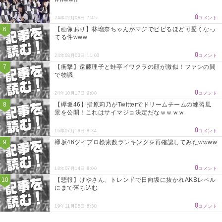
0
24年02月08日 7:45
コメント
【画像あり】林瑠奈ちゃんがマジでビビるほど可愛くなっ
てる件www
0
24年08月03日 11:03
コメント
【衝撃】遠藤理子と蛙亭イワクラの顔が激似！ファンの間
で物議
0
24年10月17日 9:00
コメント
【欅坂46】指原莉乃がTwitterでドリームチームの練習風
景を公開！これはサイマジョ決定だなｗｗｗｗ
0
16年07月18日 8:34
コメント
欅坂46ツイプロ検索数ランキングを再確認してみたwwww
0
18年07月14日 8:00
コメント
【悲報】けやさん、トレンドで日向坂に抜かれAKBレベル
にまで落ち込む
0
19年11月05日 8:30
コメント