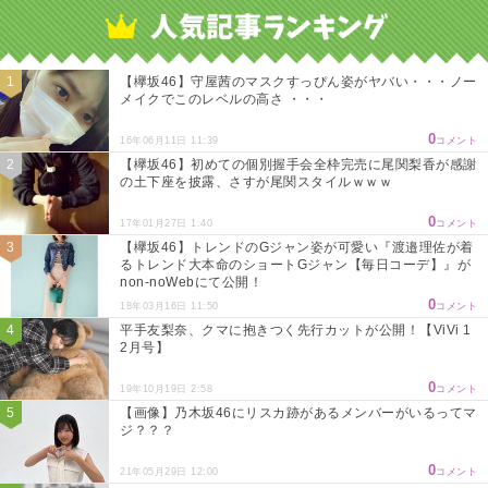
【欅坂46】守屋茜のマスクすっぴん姿がヤバい・・・ノー
メイクでこのレベルの高さ ・・・
0
16年06月11日 11:39
コメント
【欅坂46】初めての個別握手会全枠完売に尾関梨香が感謝
の土下座を披露、さすが尾関スタイルｗｗｗ
0
17年01月27日 1:40
コメント
【欅坂46】トレンドのGジャン姿が可愛い『渡邉理佐が着
るトレンド大本命のショートGジャン【毎日コーデ】』が
non-noWebにて公開！
0
18年03月16日 11:50
コメント
平手友梨奈、クマに抱きつく先行カットが公開！【ViVi 1
2月号】
0
19年10月19日 2:58
コメント
【画像】乃木坂46にリスカ跡があるメンバーがいるってマ
ジ？？？
0
21年05月29日 12:00
コメント