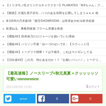
【トリダモノ氏オリジナルキャラクター】PLAMATEA「MXちゃん」プラモデル【駿河屋 予約開始】
【動画】大場久美子(63)、ハリのある谷間を公開してしまうｗｗｗ 他
本日8/6の乃木坂46「猫舌SHOWROOM」は筒井あやめ＆鈴木佑捺
長濱ねる、事務所移籍 フラーム所属を発表
【櫻坂46】田村保乃だけジャージを脱いでいた理由
【櫻坂46】ハリソン守屋「ゆーづのせいです」【ラヴィット!】
【櫻坂46】ミーグリで喧嘩！？山下瞳月、これはマジギレしてる
【日向坂46】この月、何かあるのか！？『お願いバッハ！』ミーグリ日程がこちら
Powered by livedoor 相互RSS
【最高速報】ノースリーブ×秋元真夏＝クッッッッソ
可愛いwwwwwww
1
コメント
2021/08/30/ 13:00
error
0
0