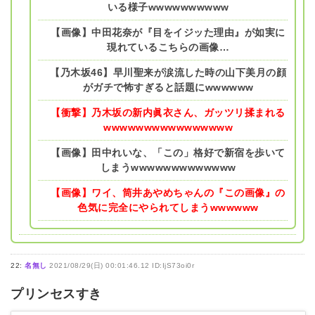
いる様子wwwwwwwwww
【画像】中田花奈が『目をイジッた理由』が如実に
現れているこちらの画像…
【乃木坂46】早川聖来が涙流した時の山下美月の顔
がガチで怖すぎると話題にwwwwww
【衝撃】乃木坂の新内眞衣さん、ガッツリ揉まれる
wwwwwwwwwwwwwwww
【画像】田中れいな、「この」格好で新宿を歩いて
しまうwwwwwwwwwwwww
【画像】ワイ、筒井あやめちゃんの『この画像』の
色気に完全にやられてしまうwwwwww
22:
名無し
2021/08/29(日) 00:01:46.12 ID:IjS73oi0r
プリンセスすき