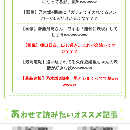
になってる顔、流出wwwww
【画像】乃木坂4期生に『ガチ』でイカれてるメン
バーが1人だけいるよな？？？
【画像】齋藤飛鳥さん、ワキを『露骨に表現』して
しまうwwwwwww
【画像】樋口日奈、出し過ぎ…これが合法ってマ
ジ？？？
【最高速報】追い込まれてる久保史緒里ちゃんの表
情が好きな奴wwwwww
【最高速報】乃木坂3期生、男とシまくってて草ww
wwww