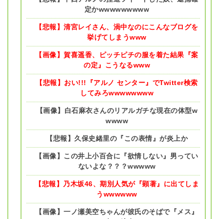
定かwwwwwwwww
【悲報】清宮レイさん、渦中なのにこんなブログを
挙げてしまうwww
【画像】賀喜遥香、ピッチピチの服を着た結果『案
の定』こうなるwww
【悲報】おい!!!『アルノ センター』でTwitter検索
してみろwwwwwwww
【画像】白石麻衣さんのリアルガチな現在の体型w
wwww
【悲報】久保史緒里の『この表情』が炎上か
【画像】この井上小百合に『欲情しない』男ってい
ないよな？？？wwwww
【悲報】乃木坂46、期別人気が『顕著』に出てしま
うwwwwww
【画像】一ノ瀬美空ちゃんが彼氏のそばで『メス』