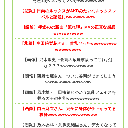
た理由が◯◯ってマジかwwwwwwww
【悲報】日向のルックスがAKBみたいなルックスレ
ベルと話題にwwwwwwwww
【議論】櫻坂46の新曲『流れ弾』MVの正直な感想
wwwwwwwww
【悲報】生田絵梨花さん、貧乳だったwwwwwwww
wwwwwwww
【画像】乃木坂史上最高の放送事故ってこれだよ
な？？？wwwwwwwwww
【朗報】西野七瀬さん、ついに谷間ができてしまう
wwwwwwwwwwwwww
【画像】乃木坂・与田祐希とかいう無能フェイスを
操るガチの有能wwwwwwwwww
【画像】白石麻衣さん、完全に身体が仕上がってる
模様wwwwwwwwwwwwwww
【朗報】乃木坂46・久保史緒里さん、デカくなって