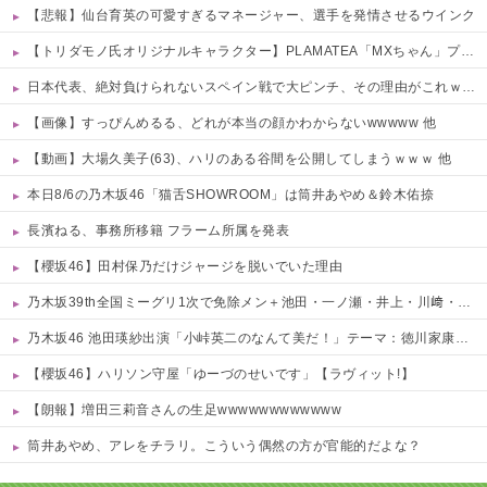
【悲報】仙台育英の可愛すぎるマネージャー、選手を発情させるウインク
【トリダモノ氏オリジナルキャラクター】PLAMATEA「MXちゃん」プラモデル【駿河屋 予約開始】
日本代表、絶対負けられないスペイン戦で大ピンチ、その理由がこれｗｗｗｗ 他
【画像】すっぴんめるる、どれが本当の顔かわからないwwwww 他
【動画】大場久美子(63)、ハリのある谷間を公開してしまうｗｗｗ 他
本日8/6の乃木坂46「猫舌SHOWROOM」は筒井あやめ＆鈴木佑捺
長濱ねる、事務所移籍 フラーム所属を発表
【櫻坂46】田村保乃だけジャージを脱いでいた理由
乃木坂39th全国ミーグリ1次で免除メン＋池田・一ノ瀬・井上・川﨑・菅原・中西が全完売
乃木坂46 池田瑛紗出演「小峠英二のなんて美だ！」テーマ：徳川家康【2025.8.5 24:00〜 TOKYO MX】
【櫻坂46】ハリソン守屋「ゆーづのせいです」【ラヴィット!】
【朗報】増田三莉音さんの生足wwwwwwwwwwww
筒井あやめ、アレをチラリ。こういう偶然の方が官能的だよな？
Powered by livedoor 相互RSS