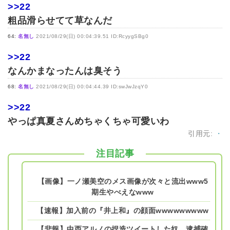
>>22
粗品滑らせてて草なんだ
64:
名無し
2021/08/29(日) 00:04:39.51 ID:RcyygSBg0
>>22
なんかまなったんは臭そう
68:
名無し
2021/08/29(日) 00:04:44.39 ID:swJwJzqY0
>>22
やっぱ真夏さんめちゃくちゃ可愛いわ
引用元:
・
注目記事
【画像】一ノ瀬美空のメス画像が次々と流出www5
期生やべえなwww
【速報】加入前の『井上和』の顔面wwwwwwwww
【悲報】中西アルノの捏造ツイートした奴、逮捕確