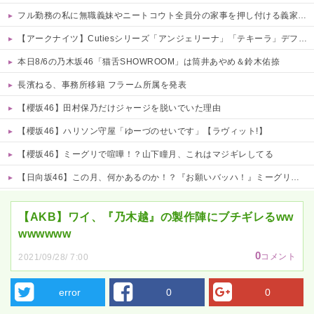
フル勤務の私に無職義妹やニートコウト全員分の家事を押し付ける義家族！早朝4時起き生活に限界。ついに言い放った「強烈なド直球正論」に義一族阿鼻叫喚ｗｗ←怠け者どもに正論のナイフをグサリ
【アークナイツ】Cutiesシリーズ「アンジェリーナ」「テキーラ」デフォルメフィギュア【予約開始】
本日8/6の乃木坂46「猫舌SHOWROOM」は筒井あやめ＆鈴木佑捺
長濱ねる、事務所移籍 フラーム所属を発表
【櫻坂46】田村保乃だけジャージを脱いでいた理由
【櫻坂46】ハリソン守屋「ゆーづのせいです」【ラヴィット!】
【櫻坂46】ミーグリで喧嘩！？山下瞳月、これはマジギレしてる
【日向坂46】この月、何かあるのか！？『お願いバッハ！』ミーグリ日程がこちら
Powered by livedoor 相互RSS
【AKB】ワイ、『乃木越』の製作陣にブチギレるww
wwwwww
0
コメント
2021/09/28/ 7:00
error
0
0