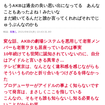
もうAKBは過去の良い思い出になってる あんな
こともあったよね！みたいな
まだ続いてるんだと誰か言ってくれればそれでじ
ゅうぶんなのかも
611:
名無し
2021/09/23(木) 13:43:31.80
変な話、AKBの劇場システムを悪用して老害メン
バーも老害ヲタも居座っているのは事実
10年続けても世間に認知されていないのに、自分
はアイドルと言いきる異常さ…
テレビ東京は、なんとなく違和感を感じながらも
そういうものかと折り合いをつけざるを得なかっ
た
プロデューサーがアイドルの事よく知らないです
って発言は、まさしくここを指している
こんなの、そもそも誰も知らないし知る必要もな
いことだからね笑