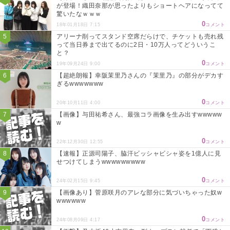
が登場！織田奈那が思ったよりもショートヘアになってて
驚いたなｗｗｗ
0
18年01月18日 7:15
コメント
アリーナ削ってスタンド空席だらけで、チケットも売れ残
って当日券まで出てるのに2日・10万人ってどういうこ
と？
0
19年09月24日 9:00
コメント
【超絶朗報】幸阪茉里乃さんの『茉里乃』の部分がデカす
ぎるwwwwwww
0
20年10月11日 4:00
コメント
【画像】与田祐希さん、最強コラ画像を生み出すwwwww
w
0
22年12月30日 12:55
コメント
【速報】正源司陽子、脇汗ビッシャビシャ姿を1億人に見
せつけてしまうwwwwwwwww
0
24年02月15日 9:45
コメント
【画像あり】菅原咲月のアレな部分に気づいちゃった奴w
wwwwww
0
24年08月09日 4:17
コメント