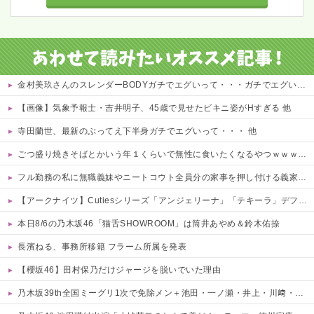
金村美玖さんのスレンダーBODYガチでエグいって・・・ガチでエグいって・・・ 他
【画像】気象予報士・吉井明子、45歳で見せたビキニ姿がHすぎる 他
寺田蘭世、最新のぶってえ下半身ガチでエグいって・・・ 他
ごつ盛り焼きそばとかいう年１くらいで無性に食いたくなるやつｗｗｗｗｗｗｗｗ
フル勤務の私に無職義妹やニートコウト全員分の家事を押し付ける義家族！早朝4時起き生活に限界。ついに言い放った「強烈なド直球正論」に義一族阿鼻叫喚ｗｗ←怠け者どもに正論のナイフをグサリ
【アークナイツ】Cutiesシリーズ「アンジェリーナ」「テキーラ」デフォルメフィギュア【予約開始】
本日8/6の乃木坂46「猫舌SHOWROOM」は筒井あやめ＆鈴木佑捺
長濱ねる、事務所移籍 フラーム所属を発表
【櫻坂46】田村保乃だけジャージを脱いでいた理由
乃木坂39th全国ミーグリ1次で免除メン＋池田・一ノ瀬・井上・川﨑・菅原・中西が全完売