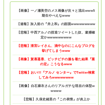
【画像】一ノ瀬美空のメス画像が次々と流出www5
期生やべえなwww
【速報】加入前の『井上和』の顔面wwwwwwwww
【悲報】中西アルノの捏造ツイートした奴、逮捕確
定かwwwwwwwww
【悲報】清宮レイさん、渦中なのにこんなブログを
挙げてしまうwww
【画像】賀喜遥香、ピッチピチの服を着た結果『案
の定』こうなるwww
【悲報】おい!!!『アルノ センター』でTwitter検索
してみろwwwwwwww
【画像】白石麻衣さんのリアルガチな現在の体型w
wwww
【悲報】久保史緒里の『この表情』が炎上か