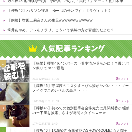
乃木坂46 池田瑛紗出演「小峠英二のなんて美だ！」テーマ：徳川家康【2025.8.5 24:00〜 TOKYO MX】
【櫻坂46】ハリソン守屋「ゆーづのせいです」【ラヴィット!】
【朗報】増田三莉音さんの生足wwwwwwwwwwww
筒井あやめ、アレをチラリ。こういう偶然の方が官能的だよな？
Powered by livedoor 相互RSS
【衝撃】櫻坂46メンバーの下着事情が明らかに！？透けパ
ン祭りで fans 騒然
0
24年12月04日 11:30
コメント
【欅坂46】守屋茜のマスクすっぴん姿がヤバい・・・ノー
メイクでこのレベルの高さ ・・・
0
16年06月11日 11:39
コメント
【欅坂46】初めての個別握手会全枠完売に尾関梨香が感謝
の土下座を披露、さすが尾関スタイルｗｗｗ
0
17年01月27日 1:40
コメント
【欅坂46】1/18配信 石森虹花のSHOWROOMに五人囃子