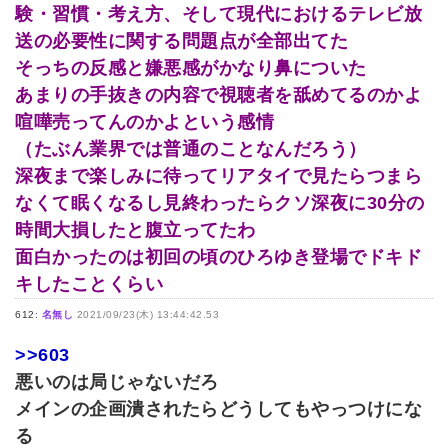
験・習慣・考え方、そして現代におけるテレビ放
送の必要性に関する問題点が全部出てた
そっちの反感と嫌悪感がかなり鼻についた
あまりの手抜きの内容で視聴者を舐めてるのかよ
喧嘩売ってんのかよという感情
（たぶん業界では普通のことなんだろう）
深夜まで楽しみに待ってリアタイで見たらつまら
なくて眠くなるし見終わったらクソ深夜に30分の
時間大損したと腹立ってたわ
面白かったのは初回の頃のひろゆき登場でドキド
キしたことくらい
612:
名無し
2021/09/23(木) 13:44:42.53
>>603
悪いのは局じゃないだろ
メインの企画潰されたらどうしてもやっつけにな
る