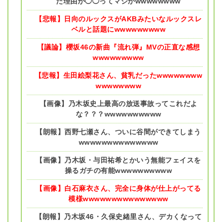
た理由が◯◯ってマジかwwwwwwww
【悲報】日向のルックスがAKBみたいなルックスレ
ベルと話題にwwwwwwwww
【議論】櫻坂46の新曲『流れ弾』MVの正直な感想
wwwwwwwww
【悲報】生田絵梨花さん、貧乳だったwwwwwwww
wwwwwwww
【画像】乃木坂史上最高の放送事故ってこれだよ
な？？？wwwwwwwwww
【朗報】西野七瀬さん、ついに谷間ができてしまう
wwwwwwwwwwwwww
【画像】乃木坂・与田祐希とかいう無能フェイスを
操るガチの有能wwwwwwwwww
【画像】白石麻衣さん、完全に身体が仕上がってる
模様wwwwwwwwwwwwwww
【朗報】乃木坂46・久保史緒里さん、デカくなって