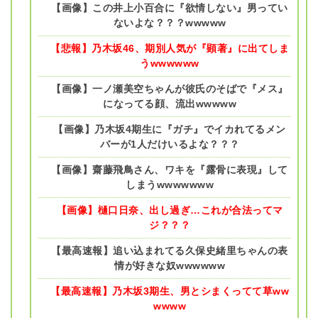
【画像】この井上小百合に『欲情しない』男ってい
ないよな？？？wwwww
【悲報】乃木坂46、期別人気が『顕著』に出てしま
うwwwwww
【画像】一ノ瀬美空ちゃんが彼氏のそばで『メス』
になってる顔、流出wwwww
【画像】乃木坂4期生に『ガチ』でイカれてるメン
バーが1人だけいるよな？？？
【画像】齋藤飛鳥さん、ワキを『露骨に表現』して
しまうwwwwwww
【画像】樋口日奈、出し過ぎ…これが合法ってマ
ジ？？？
【最高速報】追い込まれてる久保史緒里ちゃんの表
情が好きな奴wwwwww
【最高速報】乃木坂3期生、男とシまくってて草ww
wwww