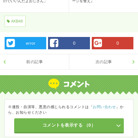
のでいいんだよおじさん」
ージを食え』
AKB48
error
0
0
前の記事
次の記事
※連投・自演等、悪意の感じられるコメントは「
お問い合わせ
」か
ら、お知らせください
コメントを表示する
（0）