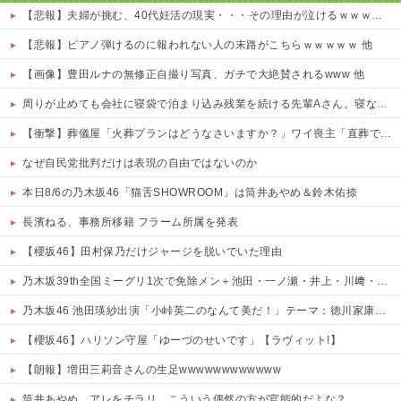
【悲報】夫婦が挑む、40代妊活の現実・・・その理由が泣けるｗｗｗｗ 他
【悲報】ピアノ弾けるのに報われない人の末路がこちらｗｗｗｗｗ 他
【画像】豊田ルナの無修正自撮り写真、ガチで大絶賛されるwww 他
周りが止めても会社に寝袋で泊まり込み残業を続ける先輩Aさん。寝ないように社長が椅子を変えても残る、さらに上司が帰るのを待って戻ってくる始末…そんなある日、出社すると社内が騒然としていて・・・
【衝撃】葬儀屋「火葬プランはどうなさいますか？」ワイ喪主「直葬で(即答)」→結果ァw w w w w w w w w w
なぜ自民党批判だけは表現の自由ではないのか
本日8/6の乃木坂46「猫舌SHOWROOM」は筒井あやめ＆鈴木佑捺
長濱ねる、事務所移籍 フラーム所属を発表
【櫻坂46】田村保乃だけジャージを脱いでいた理由
乃木坂39th全国ミーグリ1次で免除メン＋池田・一ノ瀬・井上・川﨑・菅原・中西が全完売
乃木坂46 池田瑛紗出演「小峠英二のなんて美だ！」テーマ：徳川家康【2025.8.5 24:00〜 TOKYO MX】
【櫻坂46】ハリソン守屋「ゆーづのせいです」【ラヴィット!】
【朗報】増田三莉音さんの生足wwwwwwwwwwww
筒井あやめ、アレをチラリ。こういう偶然の方が官能的だよな？