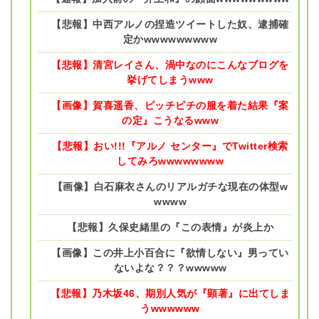
【悲報】中西アルノの捏造ツイートした奴、逮捕確
定かwwwwwwwww
【悲報】清宮レイさん、渦中なのにこんなブログを
挙げてしまうwww
【画像】賀喜遥香、ピッチピチの服を着た結果『案
の定』こうなるwww
【悲報】おい!!!『アルノ センター』でTwitter検索
してみろwwwwwwww
【画像】白石麻衣さんのリアルガチな現在の体型w
wwww
【悲報】久保史緒里の『この表情』が炎上か
【画像】この井上小百合に『欲情しない』男ってい
ないよな？？？wwwww
【悲報】乃木坂46、期別人気が『顕著』に出てしま
うwwwwww