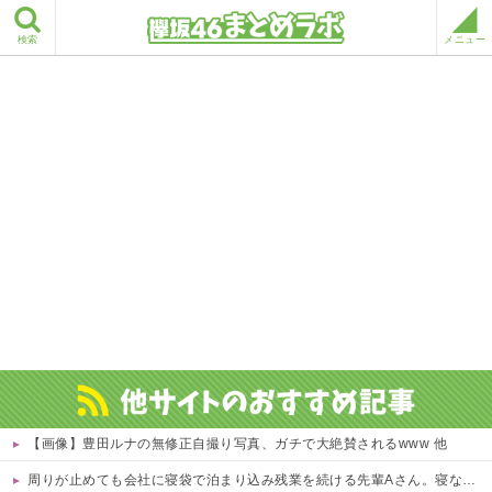
検索
メニュー
【画像】豊田ルナの無修正自撮り写真、ガチで大絶賛されるwww 他
周りが止めても会社に寝袋で泊まり込み残業を続ける先輩Aさん。寝ないように社長が椅子を変えても残る、さらに上司が帰るのを待って戻ってくる始末…そんなある日、出社すると社内が騒然としていて・・・