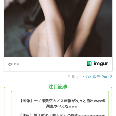
引用元:
・乃木坂部 Part.2
注目記事
【画像】一ノ瀬美空のメス画像が次々と流出www5
期生やべえなwww
【速報】加入前の『井上和』の顔面wwwwwwwww