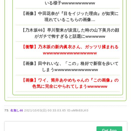
いる様子wwwwwwwwww
【画像】中田花奈が『目をイジッた理由』が如実に
現れているこちらの画像…
【乃木坂46】早川聖来が涙流した時の山下美月の顔
がガチで怖すぎると話題にwwwwww
【衝撃】乃木坂の新内眞衣さん、ガッツリ揉まれる
wwwwwwwwwwwwwwww
【画像】田中れいな、「この」格好で新宿を歩いて
しまうwwwwwwwwwwwww
【画像】ワイ、筒井あやめちゃんの『この画像』の
色気に完全にやられてしまうwwwwww
75:
名無し46
2021/10/03(日) 00:33:03.65 ID:oM8t63LK0