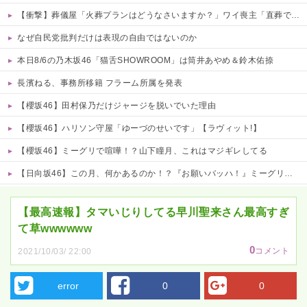
【衝撃】葬儀屋「火葬プランはどうなさいますか？」ワイ喪主「直葬で(即答)」→結果ァw w w w w w w w w w
なぜ自民党批判だけは表現の自由ではないのか
本日8/6の乃木坂46「猫舌SHOWROOM」は筒井あやめ＆鈴木佑捺
長濱ねる、事務所移籍 フラーム所属を発表
【櫻坂46】田村保乃だけジャージを脱いでいた理由
【櫻坂46】ハリソン守屋「ゆーづのせいです」【ラヴィット!】
【櫻坂46】ミーグリで喧嘩！？山下瞳月、これはマジギレしてる
【日向坂46】この月、何かあるのか！？『お願いバッハ！』ミーグリ日程がこちら
Powered by livedoor 相互RSS
【最高速報】タマいじりしてる早川聖来さん最高すぎ
て草wwwwww
0
コメント
2021/10/03/ 22:00
error
0
0