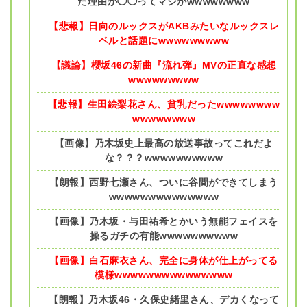
た理由が◯◯ってマジかwwwwwwww
【悲報】日向のルックスがAKBみたいなルックスレ
ベルと話題にwwwwwwwww
【議論】櫻坂46の新曲『流れ弾』MVの正直な感想
wwwwwwwww
【悲報】生田絵梨花さん、貧乳だったwwwwwwww
wwwwwwww
【画像】乃木坂史上最高の放送事故ってこれだよ
な？？？wwwwwwwwww
【朗報】西野七瀬さん、ついに谷間ができてしまう
wwwwwwwwwwwwww
【画像】乃木坂・与田祐希とかいう無能フェイスを
操るガチの有能wwwwwwwwww
【画像】白石麻衣さん、完全に身体が仕上がってる
模様wwwwwwwwwwwwwww
【朗報】乃木坂46・久保史緒里さん、デカくなって