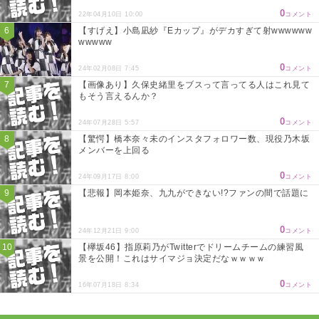
0
22年04月10日 10:00
コメント
【すげえ】小島凪紗『Eカップ』がデカすぎて射wwwwww
wwwww
0
24年02月08日 7:45
コメント
【画像あり】久保史緒里をブスって言ってる人はこれ見て
もそう言えるんか？
0
24年07月28日 5:57
コメント
【驚愕】橋本奈々未のインスタフォロワー数、現役乃木坂
メンバーを上回る
0
24年09月17日 8:00
コメント
【悲報】岡本姫奈、九九ができない!?ファンの間で話題に
0
24年12月21日 9:00
コメント
【欅坂46】指原莉乃がTwitterでドリームチームの練習風
景を公開！これはサイマジョ決定だなｗｗｗｗ
0
16年07月18日 8:34
コメント