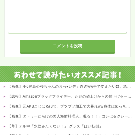
【画像】小6豊島心桜ちゃんのおっ●いデカ過ぎww手で支えたい奴、急げｗｗｗｗ 他
【悲報】Amazonブラックフライデー、ただの値上げからの値下げセールだったｗｗｗ 他
【画像】元AKBこじはる(34)、ブツブツ加工で大暴れww身体はめっちゃいいのにな・・・ 他
【画像】タトゥーだらけの美人海鮮料理人、現る！！←コレはセクシー過ぎてワイらにブッ刺さりまくりw w w w w w w w w
【草】アル中「水飲みたくない！」 グラス「はい転倒」