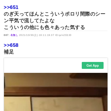
>>651
のぎ天ってほんとこういうポロリ間際のシー
ン平気で流してたよな
こういうの他にも色々あった気する
687:
名無し
2021/10/30(土) 16:11:19.07 ID:ip/n2D2J0
>>658
補足