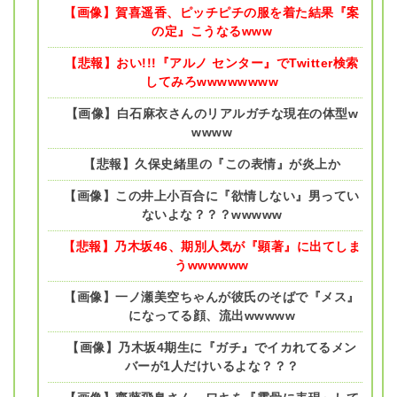
【画像】賀喜遥香、ピッチピチの服を着た結果『案
の定』こうなるwww
【悲報】おい!!!『アルノ センター』でTwitter検索
してみろwwwwwwww
【画像】白石麻衣さんのリアルガチな現在の体型w
wwww
【悲報】久保史緒里の『この表情』が炎上か
【画像】この井上小百合に『欲情しない』男ってい
ないよな？？？wwwww
【悲報】乃木坂46、期別人気が『顕著』に出てしま
うwwwwww
【画像】一ノ瀬美空ちゃんが彼氏のそばで『メス』
になってる顔、流出wwwww
【画像】乃木坂4期生に『ガチ』でイカれてるメン
バーが1人だけいるよな？？？