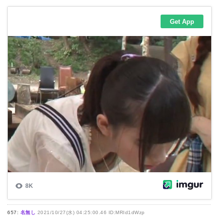
657:
名無し
2021/10/27(水) 04:25:00.46 ID:MRId1dWzp