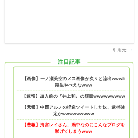
引用元:
・
注目記事
【画像】一ノ瀬美空のメス画像が次々と流出www5
期生やべえなwww
【速報】加入前の『井上和』の顔面wwwwwwwww
【悲報】中西アルノの捏造ツイートした奴、逮捕確
定かwwwwwwwww
【悲報】清宮レイさん、渦中なのにこんなブログを
挙げてしまうwww