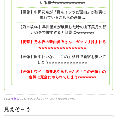
いる様子wwwwwwwwww
【画像】中田花奈が『目をイジッた理由』が如実に
現れているこちらの画像…
【乃木坂46】早川聖来が涙流した時の山下美月の顔
がガチで怖すぎると話題にwwwwww
【衝撃】乃木坂の新内眞衣さん、ガッツリ揉まれる
wwwwwwwwwwwwwwww
【画像】田中れいな、「この」格好で新宿を歩いて
しまうwwwwwwwwwwwww
【画像】ワイ、筒井あやめちゃんの『この画像』の
色気に完全にやられてしまうwwwwww
651:
名無し
2021/10/26(火) 19:44:05.47 ID:fzoqpr+U0
見えそ～う