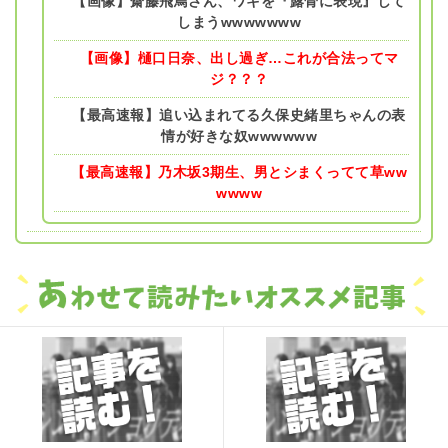
【画像】齋藤飛鳥さん、ワキを『露骨に表現』して
しまうwwwwwww
【画像】樋口日奈、出し過ぎ…これが合法ってマ
ジ？？？
【最高速報】追い込まれてる久保史緒里ちゃんの表
情が好きな奴wwwwww
【最高速報】乃木坂3期生、男とシまくってて草ww
wwww