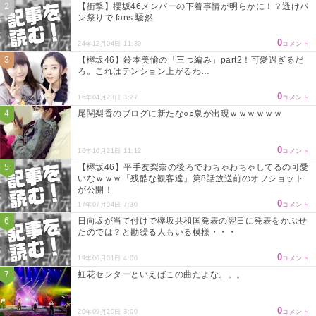
【衝撃】櫻坂46メンバーの下着事情が明らかに！？透けパ
ン祭りで fans 騒然
0
24年12月04日 11:30
コメント
【欅坂46】鈴本美愉の「三つ編み」part2！可愛過ぎるだ
ろ。これはテンション上がるわ…
0
16年04月23日 3:27
コメント
尾関梨香のブログに新たな○○泉が出現ｗｗｗｗｗｗ
0
16年10月21日 11:12
コメント
【欅坂46】平手友梨奈の後ろでわちゃわちゃしてるの可愛
いなｗｗｗ「残酷な観客達」第8話放送前のオフショット
が公開！
0
17年07月04日 7:30
コメント
日向坂が当て付けで欅坂共和国発表の翌日に発表をかぶせ
たのでは？と勘繰る人もいる模様・・・
0
19年06月01日 4:00
コメント
虹花センターといえばこの曲だよな。。。
0
20年09月20日 3:00
コメント