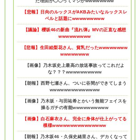
た理由が◯◯ってマジかwwwwwwww
【悲報】日向のルックスがAKBみたいなルックスレ
ベルと話題にwwwwwwwww
【議論】櫻坂46の新曲『流れ弾』MVの正直な感想
wwwwwwwww
【悲報】生田絵梨花さん、貧乳だったwwwwwwww
wwwwwwww
【画像】乃木坂史上最高の放送事故ってこれだよ
な？？？wwwwwwwwww
【朗報】西野七瀬さん、ついに谷間ができてしまう
wwwwwwwwwwwwww
【画像】乃木坂・与田祐希とかいう無能フェイスを
操るガチの有能wwwwwwwwww
【画像】白石麻衣さん、完全に身体が仕上がってる
模様wwwwwwwwwwwwwww
【朗報】乃木坂46・久保史緒里さん、デカくなって