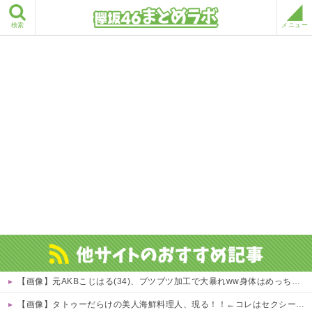
検索
メニュー
【画像】元AKBこじはる(34)、ブツブツ加工で大暴れww身体はめっちゃいいのにな・・・ 他
【画像】タトゥーだらけの美人海鮮料理人、現る！！←コレはセクシー過ぎてワイらにブッ刺さりまくりw w w w w w w w w