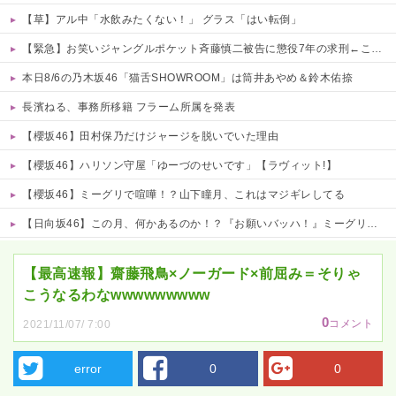
【草】アル中「水飲みたくない！」 グラス「はい転倒」
【緊急】お笑いジャングルポケット斉藤慎二被告に懲役7年の求刑←これ…
本日8/6の乃木坂46「猫舌SHOWROOM」は筒井あやめ＆鈴木佑捺
長濱ねる、事務所移籍 フラーム所属を発表
【櫻坂46】田村保乃だけジャージを脱いでいた理由
【櫻坂46】ハリソン守屋「ゆーづのせいです」【ラヴィット!】
【櫻坂46】ミーグリで喧嘩！？山下瞳月、これはマジギレしてる
【日向坂46】この月、何かあるのか！？『お願いバッハ！』ミーグリ日程がこちら
Powered by livedoor 相互RSS
【最高速報】齋藤飛鳥×ノーガード×前屈み＝そりゃ
こうなるわなwwwwwwwww
0
コメント
2021/11/07/ 7:00
error
0
0