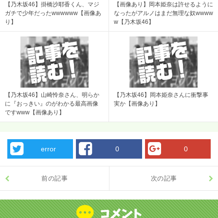
【乃木坂46】掛橋沙耶香くん、マジ
【画像あり】岡本姫奈は許せるように
ガチで少年だったwwwwww【画像あ
なったがアルノはまだ無理な奴wwww
り】
w【乃木坂46】
【乃木坂46】山崎怜奈さん、明らか
【乃木坂46】岡本姫奈さんに衝撃事
に『おっきい』のがわかる最高画像
実か【画像あり】
ですwww【画像あり】
error
0
0
前の記事
次の記事