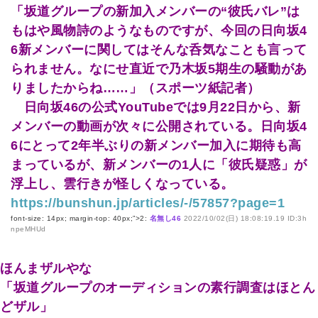
「坂道グループの新加入メンバーの“彼氏バレ”は
もはや風物詩のようなものですが、今回の日向坂4
6新メンバーに関してはそんな呑気なことも言って
られません。なにせ直近で乃木坂5期生の騒動があ
りましたからね……」（スポーツ紙記者）
日向坂46の公式YouTubeでは9月22日から、新
メンバーの動画が次々に公開されている。日向坂4
6にとって2年半ぶりの新メンバー加入に期待も高
まっているが、新メンバーの1人に「彼氏疑惑」が
浮上し、雲行きが怪しくなっている。
https://bunshun.jp/articles/-/57857?page=1
font-size: 14px; margin-top: 40px;”>2:
名無し46
2022/10/02(日) 18:08:19.19 ID:3h
npeMHUd
ほんまザルやな
「坂道グループのオーディションの素行調査はほとん
どザル」