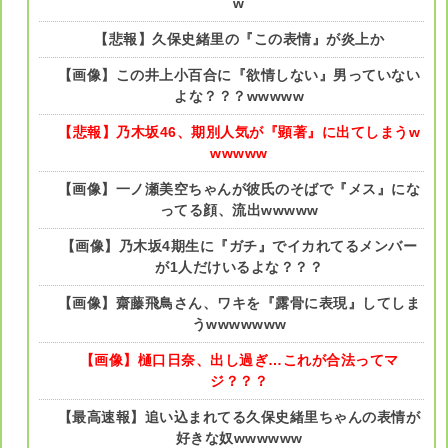
w
【悲報】久保史緒里の『この表情』が炎上か
【画像】この井上小百合に『欲情しない』男っていない
よな？？？wwwww
【悲報】乃木坂46、期別人気が『顕著』に出てしまうw
wwwww
【画像】一ノ瀬美空ちゃんが彼氏のそばで『メス』にな
ってる顔、流出wwwww
【画像】乃木坂4期生に『ガチ』でイカれてるメンバー
が1人だけいるよな？？？
【画像】齋藤飛鳥さん、ワキを『露骨に表現』してしま
うwwwwwww
【画像】樋口日奈、出し過ぎ…これが合法ってマ
ジ？？？
【最高速報】追い込まれてる久保史緒里ちゃんの表情が
好きな奴wwwwww