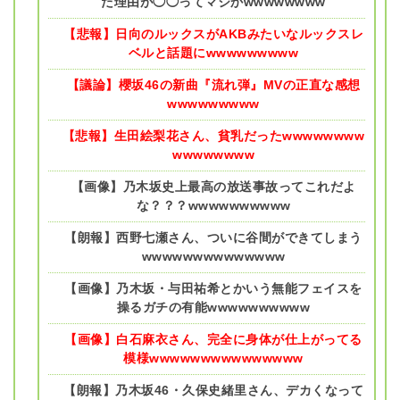
た理由が◯◯ってマジかwwwwwwww
【悲報】日向のルックスがAKBみたいなルックスレ
ベルと話題にwwwwwwwww
【議論】櫻坂46の新曲『流れ弾』MVの正直な感想
wwwwwwwww
【悲報】生田絵梨花さん、貧乳だったwwwwwwww
wwwwwwww
【画像】乃木坂史上最高の放送事故ってこれだよ
な？？？wwwwwwwwww
【朗報】西野七瀬さん、ついに谷間ができてしまう
wwwwwwwwwwwwww
【画像】乃木坂・与田祐希とかいう無能フェイスを
操るガチの有能wwwwwwwwww
【画像】白石麻衣さん、完全に身体が仕上がってる
模様wwwwwwwwwwwwwww
【朗報】乃木坂46・久保史緒里さん、デカくなって