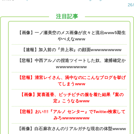
26/
注目記事
【画像】一ノ瀬美空のメス画像が次々と流出www5期生
やべえなwww
【速報】加入前の『井上和』の顔面wwwwwwwww
【悲報】中西アルノの捏造ツイートした奴、逮捕確定か
wwwwwwwww
【悲報】清宮レイさん、渦中なのにこんなブログを挙げ
てしまうwww
【画像】賀喜遥香、ピッチピチの服を着た結果『案の
定』こうなるwww
【悲報】おい!!!『アルノ センター』でTwitter検索して
みろwwwwwwww
【画像】白石麻衣さんのリアルガチな現在の体型wwww