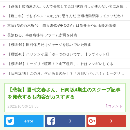
【画像】居酒屋さん、6人で長居して会計4939円しか使わない客にお気持ち表明してしまう←コレどっちが悪いんや？？？？？？
【艦これ】でもイベントのたびに思うんだ 空母機動部隊ってクソだわ！
本日8/6の乃木坂46「猫舌SHOWROOM」は筒井あやめ＆鈴木佑捺
長濱ねる、事務所移籍 フラーム所属を発表
【櫻坂46】田村保乃だけジャージを脱いでいた理由
【櫻坂46】ハリソン守屋「ゆーづのせいです」【ラヴィット!】
【櫻坂46】ミーグリで喧嘩！？山下瞳月、これはマジギレしてる
【日向坂46】この月、何かあるのか！？『お願いバッハ！』ミーグリ日程がこちら
Powered by livedoor 相互RSS
【悲報】週刊文春さん、日向坂4期生のスクープ記事
を発表するも内容がカスすぎる
1
コメント
2022/10/03/ 19:55
error
0
0