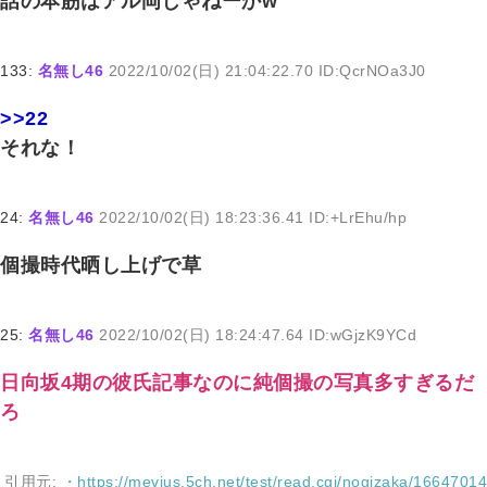
話の本筋はアル岡じゃねーかw
133:
名無し46
2022/10/02(日) 21:04:22.70 ID:QcrNOa3J0
>>22
それな！
24:
名無し46
2022/10/02(日) 18:23:36.41 ID:+LrEhu/hp
個撮時代晒し上げで草
25:
名無し46
2022/10/02(日) 18:24:47.64 ID:wGjzK9YCd
日向坂4期の彼氏記事なのに純個撮の写真多すぎるだ
ろ
引用元:
・https://mevius.5ch.net/test/read.cgi/nogizaka/16647014