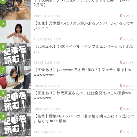
2月号】
0
19年10月19日 2:58
コメント
【画像】乃木坂46にリスカ跡があるメンバーがいるってマ
ジ？？？
0
21年05月29日 12:00
コメント
【乃木坂46】公式ライバル『インフルエンサーかもしれな
い』
0
23年02月19日 7:55
コメント
【画像あり】おいwww 乃木坂46の『手フェチ』集まれw
wwwwwww
0
24年05月10日 9:19
コメント
【画像あり】秋元真夏さんの、ほぼ全見えのこの画像ww
wwwwww
0
24年08月27日 8:03
コメント
【衝撃】櫻坂46メンバーの下着事情が明らかに！？透けパ
ン祭りで fans 騒然
0
24年12月04日 11:30
コメント