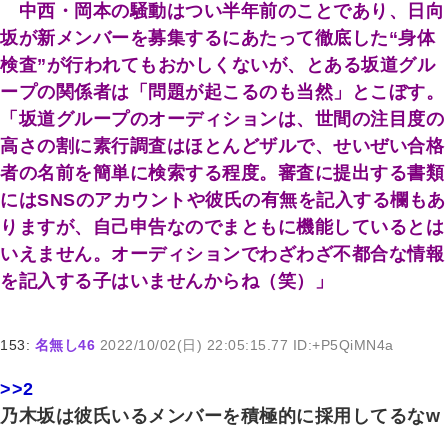
中西・岡本の騒動はつい半年前のことであり、日向
坂が新メンバーを募集するにあたって徹底した“身体
検査”が行われてもおかしくないが、とある坂道グル
ープの関係者は「問題が起こるのも当然」とこぼす。
「坂道グループのオーディションは、世間の注目度の
高さの割に素行調査はほとんどザルで、せいぜい合格
者の名前を簡単に検索する程度。審査に提出する書類
にはSNSのアカウントや彼氏の有無を記入する欄もあ
りますが、自己申告なのでまともに機能しているとは
いえません。オーディションでわざわざ不都合な情報
を記入する子はいませんからね（笑）」
153:
名無し46
2022/10/02(日) 22:05:15.77 ID:+P5QiMN4a
>>2
乃木坂は彼氏いるメンバーを積極的に採用してるなw