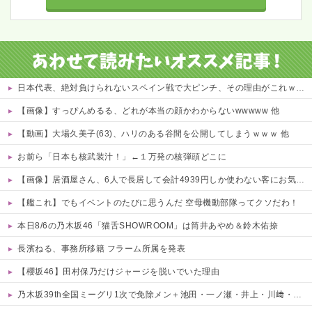
日本代表、絶対負けられないスペイン戦で大ピンチ、その理由がこれｗｗｗｗ 他
【画像】すっぴんめるる、どれが本当の顔かわからないwwwww 他
【動画】大場久美子(63)、ハリのある谷間を公開してしまうｗｗｗ 他
お前ら「日本も核武装汁！」←１万発の核弾頭どこに
【画像】居酒屋さん、6人で長居して会計4939円しか使わない客にお気持ち表明してしまう←コレどっちが悪いんや？？？？？？
【艦これ】でもイベントのたびに思うんだ 空母機動部隊ってクソだわ！
本日8/6の乃木坂46「猫舌SHOWROOM」は筒井あやめ＆鈴木佑捺
長濱ねる、事務所移籍 フラーム所属を発表
【櫻坂46】田村保乃だけジャージを脱いでいた理由
乃木坂39th全国ミーグリ1次で免除メン＋池田・一ノ瀬・井上・川﨑・菅原・中西が全完売