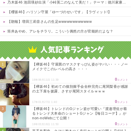
乃木坂46 池田瑛紗出演「小峠英二のなんて美だ！」テーマ：徳川家康【2025.8.5 24:00〜 TOKYO MX】
【櫻坂46】ハリソン守屋「ゆーづのせいです」【ラヴィット!】
【朗報】増田三莉音さんの生足wwwwwwwwwwww
筒井あやめ、アレをチラリ。こういう偶然の方が官能的だよな？
Powered by livedoor 相互RSS
【欅坂46】守屋茜のマスクすっぴん姿がヤバい・・・ノー
メイクでこのレベルの高さ ・・・
0
16年06月11日 11:39
コメント
【欅坂46】初めての個別握手会全枠完売に尾関梨香が感謝
の土下座を披露、さすが尾関スタイルｗｗｗ
0
17年01月27日 1:40
コメント
【欅坂46】トレンドのGジャン姿が可愛い『渡邉理佐が着
るトレンド大本命のショートGジャン【毎日コーデ】』が
non-noWebにて公開！
0
18年03月16日 11:50
コメント
平手友梨奈、クマに抱きつく先行カットが公開！【ViVi 1