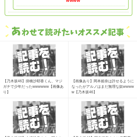
wwww
【乃木坂46】掛橋沙耶香くん、マジ
【画像あり】岡本姫奈は許せるように
ガチで少年だったwwwwww【画像あ
なったがアルノはまだ無理な奴wwww
り】
w【乃木坂46】