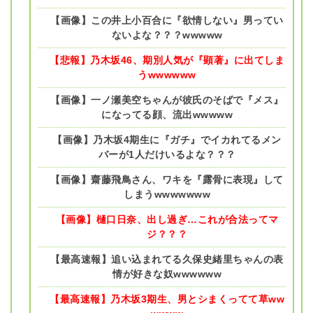
【画像】この井上小百合に『欲情しない』男ってい
ないよな？？？wwwww
【悲報】乃木坂46、期別人気が『顕著』に出てしま
うwwwwww
【画像】一ノ瀬美空ちゃんが彼氏のそばで『メス』
になってる顔、流出wwwww
【画像】乃木坂4期生に『ガチ』でイカれてるメン
バーが1人だけいるよな？？？
【画像】齋藤飛鳥さん、ワキを『露骨に表現』して
しまうwwwwwww
【画像】樋口日奈、出し過ぎ…これが合法ってマ
ジ？？？
【最高速報】追い込まれてる久保史緒里ちゃんの表
情が好きな奴wwwwww
【最高速報】乃木坂3期生、男とシまくってて草ww