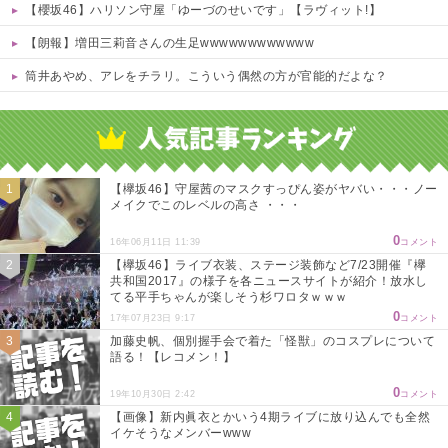
【櫻坂46】ハリソン守屋「ゆーづのせいです」【ラヴィット!】
【朗報】増田三莉音さんの生足wwwwwwwwwwww
筒井あやめ、アレをチラリ。こういう偶然の方が官能的だよな？
Powered by livedoor 相互RSS
【欅坂46】守屋茜のマスクすっぴん姿がヤバい・・・ノー
メイクでこのレベルの高さ ・・・
0
16年06月11日 11:39
コメント
【欅坂46】ライブ衣装、ステージ装飾など7/23開催『欅
共和国2017』の様子を各ニュースサイトが紹介！放水し
てる平手ちゃんが楽しそう杉ワロタｗｗｗ
0
17年07月23日 9:17
コメント
加藤史帆、個別握手会で着た「怪獣」のコスプレについて
語る！【レコメン！】
0
19年10月30日 2:42
コメント
【画像】新内眞衣とかいう4期ライブに放り込んでも全然
イケそうなメンバーwww