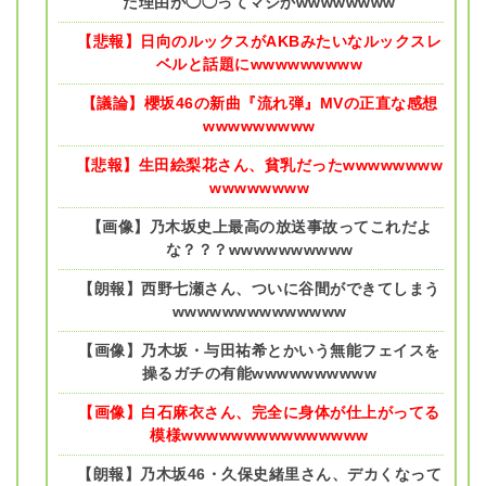
た理由が◯◯ってマジかwwwwwwww
【悲報】日向のルックスがAKBみたいなルックスレ
ベルと話題にwwwwwwwww
【議論】櫻坂46の新曲『流れ弾』MVの正直な感想
wwwwwwwww
【悲報】生田絵梨花さん、貧乳だったwwwwwwww
wwwwwwww
【画像】乃木坂史上最高の放送事故ってこれだよ
な？？？wwwwwwwwww
【朗報】西野七瀬さん、ついに谷間ができてしまう
wwwwwwwwwwwwww
【画像】乃木坂・与田祐希とかいう無能フェイスを
操るガチの有能wwwwwwwwww
【画像】白石麻衣さん、完全に身体が仕上がってる
模様wwwwwwwwwwwwwww
【朗報】乃木坂46・久保史緒里さん、デカくなって