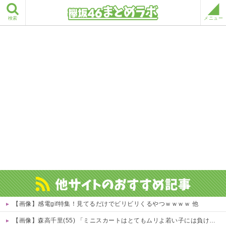
検索
メニュー
【画像】感電gif特集！見てるだけでビリビリくるやつｗｗｗｗ 他
【画像】森高千里(55) 「ミニスカートはとてもムリよ若い子には負けるわ」←ワイらにはブッ刺さりまくってしまうw w w w w w