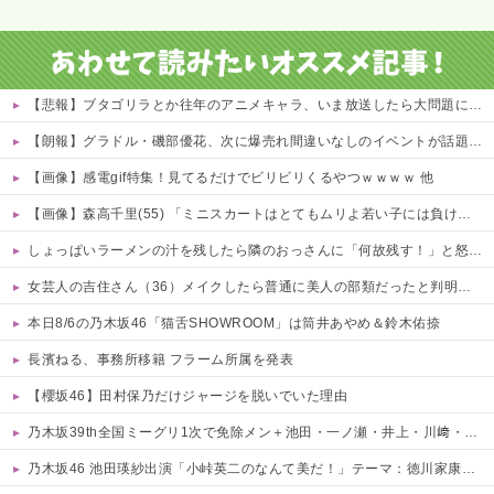
【悲報】ブタゴリラとか往年のアニメキャラ、いま放送したら大問題になる模様www 他
【朗報】グラドル・磯部優花、次に爆売れ間違いなしのイベントが話題にｗｗｗｗ 他
【画像】感電gif特集！見てるだけでビリビリくるやつｗｗｗｗ 他
【画像】森高千里(55) 「ミニスカートはとてもムリよ若い子には負けるわ」←ワイらにはブッ刺さりまくってしまうw w w w w w
しょっぱいラーメンの汁を残したら隣のおっさんに「何故残す！」と怒鳴られた……友人にも「スープが本体だろあり得ない」と説教されたんだが、塩分過剰だし味の好みは自由だろ！
女芸人の吉住さん（36）メイクしたら普通に美人の部類だったと判明ｗｗｗｗｗｗｗｗｗ
本日8/6の乃木坂46「猫舌SHOWROOM」は筒井あやめ＆鈴木佑捺
長濱ねる、事務所移籍 フラーム所属を発表
【櫻坂46】田村保乃だけジャージを脱いでいた理由
乃木坂39th全国ミーグリ1次で免除メン＋池田・一ノ瀬・井上・川﨑・菅原・中西が全完売
乃木坂46 池田瑛紗出演「小峠英二のなんて美だ！」テーマ：徳川家康【2025.8.5 24:00〜 TOKYO MX】