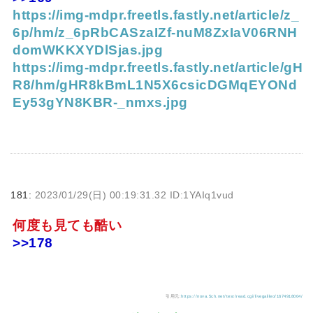
https://img-mdpr.freetls.fastly.net/article/z_
6p/hm/z_6pRbCASzaIZf-nuM8ZxIaV06RNH
domWKKXYDlSjas.jpg
https://img-mdpr.freetls.fastly.net/article/gH
R8/hm/gHR8kBmL1N5X6csicDGMqEYONd
Ey53gYN8KBR-_nmxs.jpg
181:
2023/01/29(日) 00:19:31.32 ID:1YAIq1vud
何度も見ても酷い
>>178
引用元:
https://nova.5ch.net/test/read.cgi/livegalileo/1674918004/