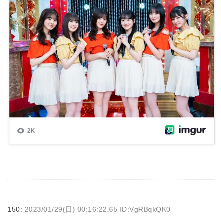
150:
2023/01/29(日) 00:16:22.65 ID:VgRBqkQK0