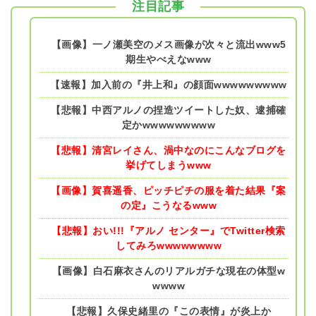
注目記事
【画像】一ノ瀬美空のメス画像が次々と流出www5
期生やべえなwww
【速報】加入前の『井上和』の顔面wwwwwwwww
【悲報】中西アルノの捏造ツイートした奴、逮捕確
定かwwwwwwwww
【悲報】清宮レイさん、渦中なのにこんなブログを
挙げてしまうwww
【画像】賀喜遥香、ピッチピチの服を着た結果『案
の定』こうなるwww
【悲報】おい!!!『アルノ センター』でTwitter検索
してみろwwwwwwww
【画像】白石麻衣さんのリアルガチな現在の体型w
wwww
【悲報】久保史緒里の『この表情』が炎上か