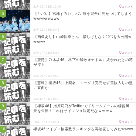
0
21年08月01日 10:00
コメント
【ヤバい】宮地すみれ、パン線を完全に見せつけてしまう
wwwwwwwww
0
24年02月08日 6:45
コメント
【画像あり】山崎怜奈さん、惜しげもなく◯◯を大公開w
wwww
0
24年07月21日 8:54
コメント
【驚愕】乃木坂46、格下の解散オナドルに抜かれたとの噂
が浮上
0
24年09月07日 9:30
コメント
【悲報】櫻坂46井上梨名、ミーグリ完売せず選抜入りの壁
に直面か
0
24年12月21日 8:00
コメント
【欅坂46】指原莉乃がTwitterでドリームチームの練習風
景を公開！これはサイマジョ決定だなｗｗｗｗ
0
16年07月18日 8:34
コメント
欅坂46ツイプロ検索数ランキングを再確認してみたwwww