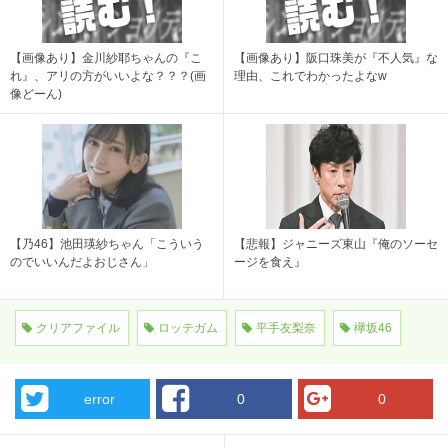
【画像あり】金川紗耶ちゃんの『こ
【画像あり】阪口珠美が『不人気』な
れ』、アリの方がいいよな？？？(画
理由、これでわかったよなw
像どーん)
【乃46】池田瑛紗ちゃん「こういう
【悲報】ジャニーズ東山『俺のソーセ
のでいいんだよおじさん」
ージを食え』
クリアファイル
ロッテガム
平手友梨奈
欅坂46
error
0
0