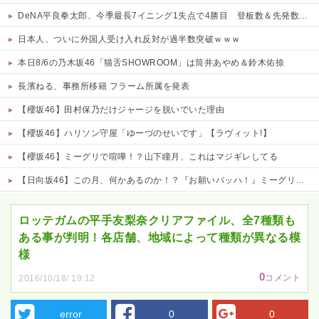
DeNA平良拳太郎、今季最長7イニング1失点で4勝目 登板数＆先発数も自己最多タイ「残りも頑張りたい」
日本人、ついに外国人受け入れ反対が過半数突破ｗｗｗ
本日8/6の乃木坂46「猫舌SHOWROOM」は筒井あやめ＆鈴木佑捺
長濱ねる、事務所移籍 フラーム所属を発表
【櫻坂46】田村保乃だけジャージを脱いでいた理由
【櫻坂46】ハリソン守屋「ゆーづのせいです」【ラヴィット!】
【櫻坂46】ミーグリで喧嘩！？山下瞳月、これはマジギレしてる
【日向坂46】この月、何かあるのか！？『お願いバッハ！』ミーグリ日程がこちら
Powered by livedoor 相互RSS
ロッテガムの平手友梨奈クリアファイル、全7種類も
ある事が判明！各店舗、地域によって種類が異なる模
様
0
コメント
2016/10/18/ 19:12
error
0
0