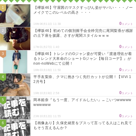
【欅坂46】守屋茜のマスクすっぴん姿がヤバい・・・ノー
メイクでこのレベルの高さ ・・・
0
16年06月11日 11:39
コメント
【欅坂46】初めての個別握手会全枠完売に尾関梨香が感謝
の土下座を披露、さすが尾関スタイルｗｗｗ
0
17年01月27日 1:40
コメント
【欅坂46】トレンドのGジャン姿が可愛い『渡邉理佐が着
るトレンド大本命のショートGジャン【毎日コーデ】』が
non-noWebにて公開！
0
18年03月16日 11:50
コメント
平手友梨奈、クマに抱きつく先行カットが公開！【ViVi 1
2月号】
0
19年10月19日 2:58
コメント
岡本姫奈『もう一度、アイドルしたい』←こいつwwwww
wwwwww
0
23年10月12日 11:55
コメント
【画像あり】久保史緒里をブスって言ってる人はこれ見て
もそう言えるんか？