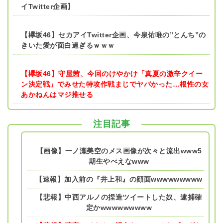
イTwitter企画】
【欅坂46】セカアイTwitter企画、今泉佑唯の”とんち”の
きいた愛が面白過ぎるｗｗｗ
【欅坂46】守屋茜、今回のけやかけ「真夏の激辛クイー
ン決定戦」でみせた特攻作戦まじでヤバかった…根性の女
あかねんはマジ推せる
注目記事
【画像】一ノ瀬美空のメス画像が次々と流出www5
期生やべえなwww
【速報】加入前の『井上和』の顔面wwwwwwwww
【悲報】中西アルノの捏造ツイートした奴、逮捕確
定かwwwwwwwww