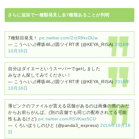
さらに追加で一種類発見し全7種類あることが判明
7種類目発見！
pic.twitter.com/2rzR9kvDUw
— こうへい⊿欅坂46⊿固ツイRT求 (@KEYA_RISA)
2016年
10月18日
自分はダイエーというスーパーでgetしました
みなさん探してみてください！
— こうへい⊿欅坂46⊿固ツイRT求 (@KEYA_RISA)
2016年
10月18日
薄ピンクのファイルが貰える店舗があるのは画像の県のみだ
からお前らがんば。(別の店舗でも同じの配布されてる可能
性もあるけど)
pic.twitter.com/flSVKwz5CU
— くろいぼうしのひと (@panda3_express)
2016年10月18
日