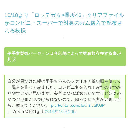
10/18より「ロッテガム×欅坂46」クリアファイル
がコンビニ・スーパーで対象のガム購入で配布さ
れる模様
↓
平手友梨奈バージョンは各店舗によって数種類存在する事が
判明
自分が見つけた欅の平手ちゃんのファイル！拾い画を使って
一覧表を作ってみました。コンビニ名を入れてみたのでわか
りやすいかと思います。参考になれば嬉しいです！ピンクの
やつだけまだ見つけられないので、知っている方がいました
ら、教えてください。
pic.twitter.com/feCrnJaKGP
— なが (@H2Tgn)
2016年10月18日
↓