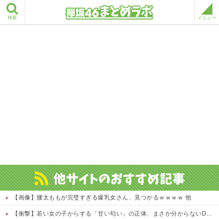
検索
メニュー
【画像】腰太ももが完璧すぎる爆乳女さん、見つかるｗｗｗｗ 他
【衝撃】若い女の子からする「甘い匂い」の正体、まさか分からないDTなんておらんよな？よな？w w w w w w w w w w w