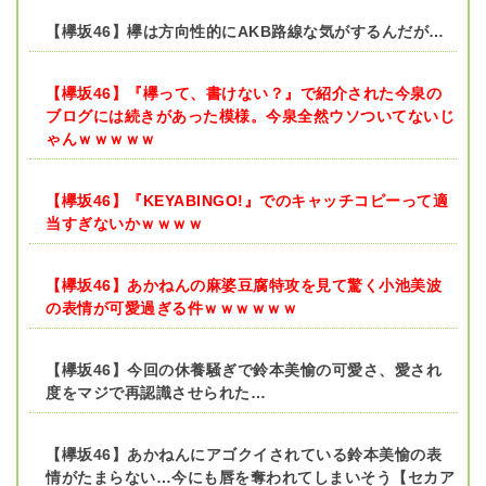
【欅坂46】欅は方向性的にAKB路線な気がするんだが…
【欅坂46】『欅って、書けない？』で紹介された今泉の
ブログには続きがあった模様。今泉全然ウソついてないじ
ゃんｗｗｗｗｗ
【欅坂46】『KEYABINGO!』でのキャッチコピーって適
当すぎないかｗｗｗｗ
【欅坂46】あかねんの麻婆豆腐特攻を見て驚く小池美波
の表情が可愛過ぎる件ｗｗｗｗｗｗ
【欅坂46】今回の休養騒ぎで鈴本美愉の可愛さ、愛され
度をマジで再認識させられた…
【欅坂46】あかねんにアゴクイされている鈴本美愉の表
情がたまらない…今にも唇を奪われてしまいそう【セカア