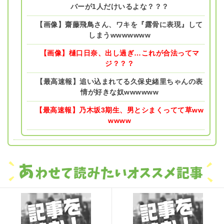
バーが1人だけいるよな？？？
【画像】齋藤飛鳥さん、ワキを『露骨に表現』して
しまうwwwwwww
【画像】樋口日奈、出し過ぎ…これが合法ってマ
ジ？？？
【最高速報】追い込まれてる久保史緒里ちゃんの表
情が好きな奴wwwwww
【最高速報】乃木坂3期生、男とシまくってて草ww
wwww