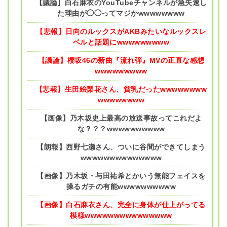
【議論】白石麻衣のYouTubeチャンネルが急失速し
た理由が◯◯ってマジかwwwwwwww
【悲報】日向のルックスがAKBみたいなルックスレ
ベルと話題にwwwwwwwww
【議論】櫻坂46の新曲『流れ弾』MVの正直な感想
wwwwwwwww
【悲報】生田絵梨花さん、貧乳だったwwwwwwww
wwwwwwww
【画像】乃木坂史上最高の放送事故ってこれだよ
な？？？wwwwwwwwww
【朗報】西野七瀬さん、ついに谷間ができてしまう
wwwwwwwwwwwwww
【画像】乃木坂・与田祐希とかいう無能フェイスを
操るガチの有能wwwwwwwwww
【画像】白石麻衣さん、完全に身体が仕上がってる
模様wwwwwwwwwwwwwww