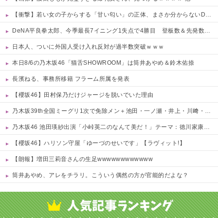
【衝撃】若い女の子からする「甘い匂い」の正体、まさか分からないDTなんておらんよな？よな？w w w w w w w w w w w
DeNA平良拳太郎、今季最長7イニング1失点で4勝目 登板数＆先発数も自己最多タイ「残りも頑張りたい」
日本人、ついに外国人受け入れ反対が過半数突破ｗｗｗ
本日8/6の乃木坂46「猫舌SHOWROOM」は筒井あやめ＆鈴木佑捺
長濱ねる、事務所移籍 フラーム所属を発表
【櫻坂46】田村保乃だけジャージを脱いでいた理由
乃木坂39th全国ミーグリ1次で免除メン＋池田・一ノ瀬・井上・川﨑・菅原・中西が全完売
乃木坂46 池田瑛紗出演「小峠英二のなんて美だ！」テーマ：徳川家康【2025.8.5 24:00〜 TOKYO MX】
【櫻坂46】ハリソン守屋「ゆーづのせいです」【ラヴィット!】
【朗報】増田三莉音さんの生足wwwwwwwwwwww
筒井あやめ、アレをチラリ。こういう偶然の方が官能的だよな？
Powered by livedoor 相互RSS