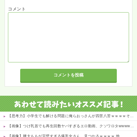
コメント
【思考力】小学生でも解ける問題に俺らおっさんが四苦八苦ｗｗｗｗその答えは？ｗ 他
【画像】つけ乳首でも再生回数ヤバすぎるエロ動画、クソワロタwwww 他
【画像】腰太ももが完璧すぎる爆乳女さん、見つかるｗｗｗｗ 他