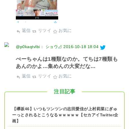
返信
リツイ
お気に
@p0kaqtvlbi： ショウ⊿
2016-10-18 18:04
ぺーちゃんは1種類なのか。てちは7種類も
あんのかよ…集めんの大変だな…
返信
リツイ
お気に
注目記事
【欅坂46】いつもツンツンの志田愛佳が上村莉菜にぎゅ
ーっとされるとこうなるｗｗｗｗｗ【セカアイTwitter企
画】