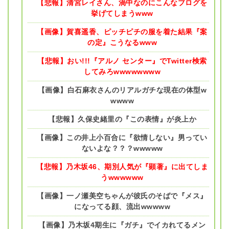
【悲報】清宮レイさん、渦中なのにこんなブログを
挙げてしまうwww
【画像】賀喜遥香、ピッチピチの服を着た結果『案
の定』こうなるwww
【悲報】おい!!!『アルノ センター』でTwitter検索
してみろwwwwwwww
【画像】白石麻衣さんのリアルガチな現在の体型w
wwww
【悲報】久保史緒里の『この表情』が炎上か
【画像】この井上小百合に『欲情しない』男ってい
ないよな？？？wwwww
【悲報】乃木坂46、期別人気が『顕著』に出てしま
うwwwwww
【画像】一ノ瀬美空ちゃんが彼氏のそばで『メス』
になってる顔、流出wwwww
【画像】乃木坂4期生に『ガチ』でイカれてるメン