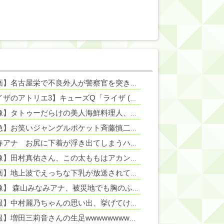
NEW!
【動画】名古屋栄で不良外人が警察官を突き飛ばす。逮捕しろやｗｗｗ
NEW!
【ライザのアトリエ3】キューズQ「ライザ (ライザリン・シュタウト) ウェディングStyle」フィギュア【予約開始】
NEW!
【画像】タトゥーだらけの美人海鮮料理人、現る！！←コレはセクシー過ぎてワイらにブッ刺さりまくりw w w w w w w w w
NEW!
【緊急】お笑いジャングルポケット斉藤慎二被告に懲役7年の求刑←これ…
高崎春アナ お尻に下着が浮き出てしまうハプニング！！
NEW!
【画像】田村真佑さん、この太ももはアカンすよ・・・
NEW!
【動画】地上波でえっちな下乳が放送されてしまうwww
NEW!
【画像】 森山みなみアナ、被災地でも胸のふくらみが目立ってしまう
N
【速報】中村麗乃ちゃんの思い出、挙げてけwwwwwwwwwww
【朗報】増田三莉音さんの生足wwwwwwwwwwww