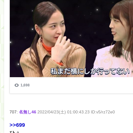
筒井あやめ、アレをチラリ。こういう偶然の方が官能
Powered by livedoor 相互RSS
707:
名無し46
2022/04/23(土) 01:00:43.23 ID:v5/rz72e0
>>699