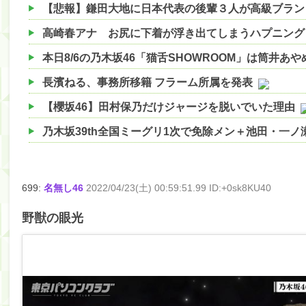
高崎春アナ お尻に下着が浮き出てしまうハプニング
本日8/6の乃木坂46「猫舌SHOWROOM」は筒井あ
長濱ねる、事務所移籍 フラーム所属を発表
【櫻坂46】田村保乃だけジャージを脱いでいた理由
乃木坂39th全国ミーグリ1次で免除メン＋池田・一
【櫻坂46】ハリソン守屋「ゆーづのせいです」【ラヴ
【櫻坂46】ミーグリで喧嘩！？山下瞳月、これはマ
699:
名無し46
2022/04/23(土) 00:59:51.99 ID:+0sk8KU40
【日向坂46】この月、何かあるのか！？『お願いバ
野獣の眼光
【速報】中村麗乃ちゃんの思い出、挙げてけwwwwww
【朗報】増田三莉音さんの生足wwwwwwwwwwww
【朗報】増田三莉音さんの生足wwwwwwwwwwww
【川﨑桜】まあ、でも筑駒は断れないだろ？