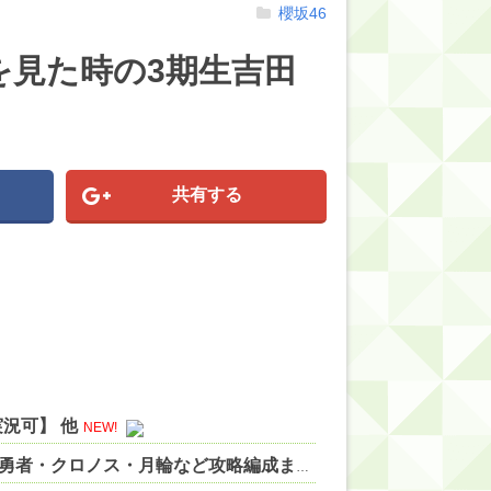
櫻坂46
を見た時の3期生吉田
共有する
況可】 他
NEW!
【ドラクエウォーク】ドラゴンコープスを高速撃破！勇者・クロノス・月輪など攻略編成まとめ 他
NEW!