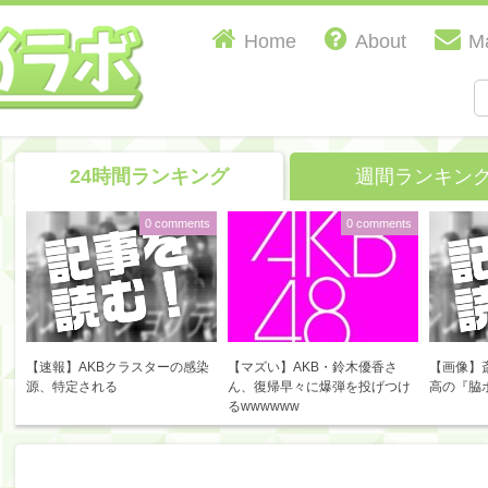
Home
About
Ma
24時間ランキング
週間ランキン
0 comments
0 comments
【速報】AKBクラスターの感染
【マズい】AKB・鈴木優香さ
【画像】
源、特定される
ん、復帰早々に爆弾を投げつけ
高の『脇
るwwwwww