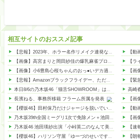
相互サイトのおススメ記事
【悲報】2023年、ホラー名作リメイク連発なのに日本人涙目の理由がこれｗｗｗｗ 他
【画像】高宮まりと岡田紗佳の爆乳麻雀プロ、見つかるwww 他
【画像】小6豊島心桜ちゃんのおっ●いデカ過ぎww手で支えたい奴、急げｗｗｗｗ 他
【悲報】Amazonブラックフライデー、ただの値上げからの値下げセールだったｗｗｗ 他
本日8/6の乃木坂46「猫舌SHOWROOM」は筒井あやめ＆鈴木佑捺
長濱ねる、事務所移籍 フラーム所属を発表
【櫻坂46】田村保乃だけジャージを脱いでいた理由
乃木坂39th全国ミーグリ1次で免除メン＋池田・一ノ瀬・井上・川﨑・菅原・中西が全完売
乃木坂46 池田瑛紗出演「小峠英二のなんて美だ！」テーマ：徳川家康【2025.8.5 24:00〜 TOKYO MX】
【櫻坂46】ハリソン守屋「ゆーづのせいです」【ラヴィット!】