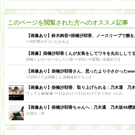
阪口珠美出演「秘密のストレス共有バラエティ め組の園」男の余計な一言SP【2025.8.5 23:56〜 TBS】
【櫻坂46】ミーグリで喧嘩！？山下瞳月、これはマジギレしてる
このページを閲覧された方へのオススメ記事
【日向坂46】この月、何かあるのか！？『お願いバッハ！』ミーグリ日程がこちら
Powere
Powered by livedoor 相互RSS
【画像あり】鈴木絢音×掛橋沙耶香、ノースリーブで腕を
>>487男の子コンビかわよ
【画像】掛橋沙耶香くんが女装をしてワキを丸出しして
掛橋くんのペロペロしたい部 >>183いや普通に女舐めてえ
【画像あり】掛橋沙耶香さん、思ったより小さかったww
>>260ワイは掛橋くん 掛橋改めてちっさ
【画像あり】掛橋沙耶香、取り上げられる : 乃木通 乃木坂
てぇてぇ😭😭😭 >>11おかけ >>11おかけてすぐ分かったわ
【画像あり】掛橋沙耶香ちゃんへ : 乃木通 乃木坂46櫻坂
お掛け…😢