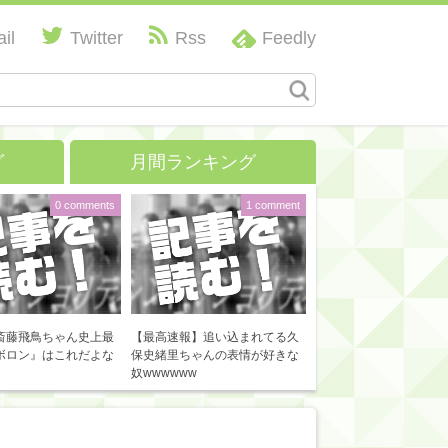
il
Twitter
Rss
Feedly
グ
月間ランキング
0 comments
1 comment
斎藤飛鳥ちゃん史上最
【最高速報】追い込まれてる久
ボロン』はこれだよな
保史緒里ちゃんの表情が好きな
奴wwwwww