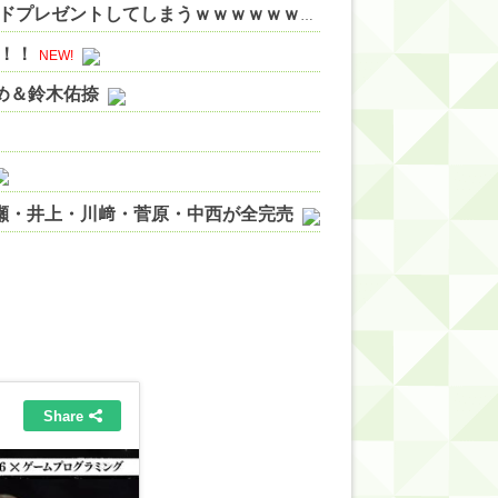
【悲報】鎌田大地に日本代表の後輩３人が高級ブランドプレゼントしてしまうｗｗｗｗｗｗｗ 他
NEW!
！！
NEW!
やめ＆鈴木佑捺
ノ瀬・井上・川﨑・菅原・中西が全完売
ィット!】
ジギレしてる
ッハ！』ミーグリ日程がこちら
wwwww