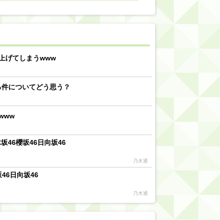
【川﨑桜】まあ、でも筑駒は断れないだろ？
乃木坂46『オリコン上半期SG1位獲得!!』←もうこれ今が全盛期だろwwwwww
d by livedoor 相互RSS
上げてしまうwww
る件についてどう思う？
www
46櫻坂46日向坂46
乃木通
46日向坂46
乃木通