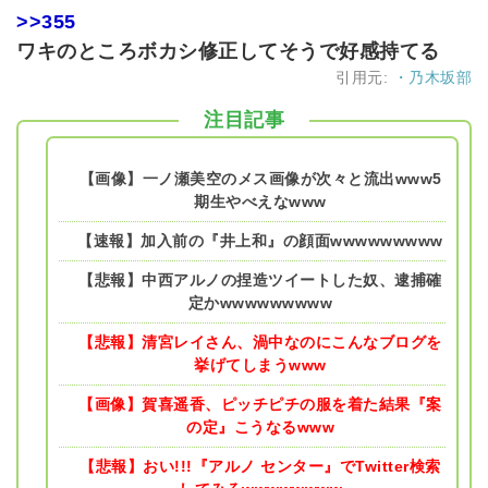
>>355
ワキのところボカシ修正してそうで好感持てる
引用元:
・乃木坂部
注目記事
【画像】一ノ瀬美空のメス画像が次々と流出www5
期生やべえなwww
【速報】加入前の『井上和』の顔面wwwwwwwww
【悲報】中西アルノの捏造ツイートした奴、逮捕確
定かwwwwwwwww
【悲報】清宮レイさん、渦中なのにこんなブログを
挙げてしまうwww
【画像】賀喜遥香、ピッチピチの服を着た結果『案
の定』こうなるwww
【悲報】おい!!!『アルノ センター』でTwitter検索