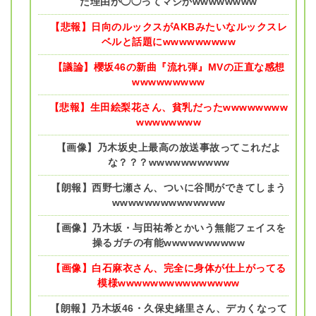
た理由が◯◯ってマジかwwwwwwww
【悲報】日向のルックスがAKBみたいなルックスレ
ベルと話題にwwwwwwwww
【議論】櫻坂46の新曲『流れ弾』MVの正直な感想
wwwwwwwww
【悲報】生田絵梨花さん、貧乳だったwwwwwwww
wwwwwwww
【画像】乃木坂史上最高の放送事故ってこれだよ
な？？？wwwwwwwwww
【朗報】西野七瀬さん、ついに谷間ができてしまう
wwwwwwwwwwwwww
【画像】乃木坂・与田祐希とかいう無能フェイスを
操るガチの有能wwwwwwwwww
【画像】白石麻衣さん、完全に身体が仕上がってる
模様wwwwwwwwwwwwwww
【朗報】乃木坂46・久保史緒里さん、デカくなって