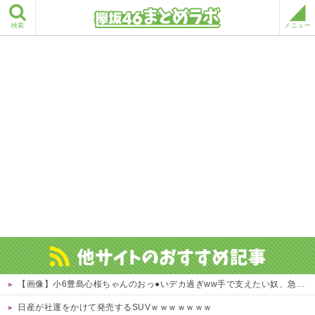
検索
メニュー
【画像】小6豊島心桜ちゃんのおっ●いデカ過ぎww手で支えたい奴、急げｗｗｗｗ 他
日産が社運をかけて発売するSUVｗｗｗｗｗｗｗ