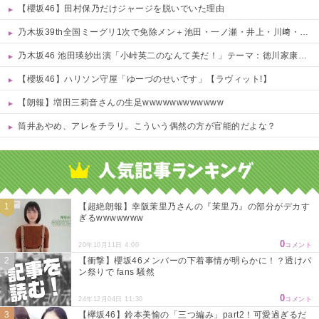
【櫻坂46】田村保乃だけジャージを脱いでいた理由
乃木坂39th全国ミーグリ1次で免除メン＋池田・一ノ瀬・井上・川﨑・菅原・中西が全完売
乃木坂46 池田瑛紗出演「小峠英二のなんて美だ！」テーマ：徳川家康【2025.8.5 24:00〜 TOKYO MX】
【櫻坂46】ハリソン守屋「ゆーづのせいです」【ラヴィット!】
【朗報】増田三莉音さんの生足wwwwwwwwwwww
筒井あやめ、アレをチラリ。こういう偶然の方が官能的だよな？
Powered by livedoor 相互RSS
【超絶朗報】幸阪茉里乃さんの『茉里乃』の部分がデカす
ぎるwwwwwww
0
20年10月11日 4:00
コメント
【衝撃】櫻坂46メンバーの下着事情が明らかに！？透けパ
ン祭りで fans 騒然
0
24年12月04日 11:30
コメント
【欅坂46】鈴本美愉の「三つ編み」part2！可愛過ぎるだ