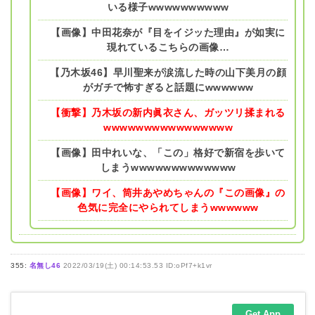
いる様子wwwwwwwwww
【画像】中田花奈が『目をイジッた理由』が如実に
現れているこちらの画像…
【乃木坂46】早川聖来が涙流した時の山下美月の顔
がガチで怖すぎると話題にwwwwww
【衝撃】乃木坂の新内眞衣さん、ガッツリ揉まれる
wwwwwwwwwwwwwwww
【画像】田中れいな、「この」格好で新宿を歩いて
しまうwwwwwwwwwwwww
【画像】ワイ、筒井あやめちゃんの『この画像』の
色気に完全にやられてしまうwwwwww
355:
名無し46
2022/03/19(土) 00:14:53.53 ID:oPf7+k1vr