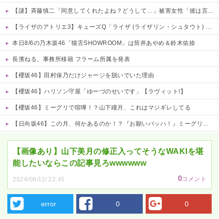
【謎】斉藤慎二「同意してくれたよね？どうして…」被害女性「彼は言葉が通じないモンスター」
【ライザのアトリエ3】キューズQ「ライザ (ライザリン・シュタウト) ウェディングStyle」フィギュア【予約開始】
本日8/6の乃木坂46「猫舌SHOWROOM」は筒井あやめ＆鈴木佑捺
長濱ねる、事務所移籍 フラーム所属を発表
【櫻坂46】田村保乃だけジャージを脱いでいた理由
【櫻坂46】ハリソン守屋「ゆーづのせいです」【ラヴィット!】
【櫻坂46】ミーグリで喧嘩！？山下瞳月、これはマジギレしてる
【日向坂46】この月、何かあるのか！？『お願いバッハ！』ミーグリ日程がこちら
Powered by livedoor 相互RSS
【画像あり】山下美月の修正入ってそうなWAKIを堪
能したいならこの記事見ろwwwwww
0
コメント
2024/08/11/ 22:45
error
0
0