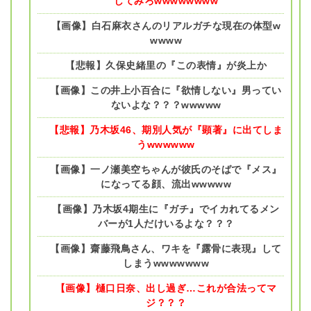
してみろwwwwwwww
【画像】白石麻衣さんのリアルガチな現在の体型w
wwww
【悲報】久保史緒里の『この表情』が炎上か
【画像】この井上小百合に『欲情しない』男ってい
ないよな？？？wwwww
【悲報】乃木坂46、期別人気が『顕著』に出てしま
うwwwwww
【画像】一ノ瀬美空ちゃんが彼氏のそばで『メス』
になってる顔、流出wwwww
【画像】乃木坂4期生に『ガチ』でイカれてるメン
バーが1人だけいるよな？？？
【画像】齋藤飛鳥さん、ワキを『露骨に表現』して
しまうwwwwwww
【画像】樋口日奈、出し過ぎ…これが合法ってマ
ジ？？？