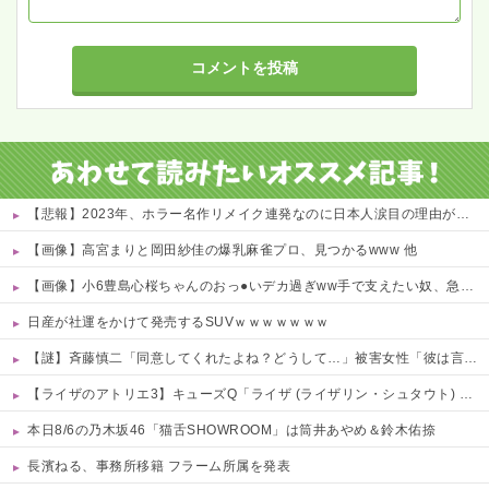
【悲報】2023年、ホラー名作リメイク連発なのに日本人涙目の理由がこれｗｗｗｗ 他
【画像】高宮まりと岡田紗佳の爆乳麻雀プロ、見つかるwww 他
【画像】小6豊島心桜ちゃんのおっ●いデカ過ぎww手で支えたい奴、急げｗｗｗｗ 他
日産が社運をかけて発売するSUVｗｗｗｗｗｗｗ
【謎】斉藤慎二「同意してくれたよね？どうして…」被害女性「彼は言葉が通じないモンスター」
【ライザのアトリエ3】キューズQ「ライザ (ライザリン・シュタウト) ウェディングStyle」フィギュア【予約開始】
本日8/6の乃木坂46「猫舌SHOWROOM」は筒井あやめ＆鈴木佑捺
長濱ねる、事務所移籍 フラーム所属を発表