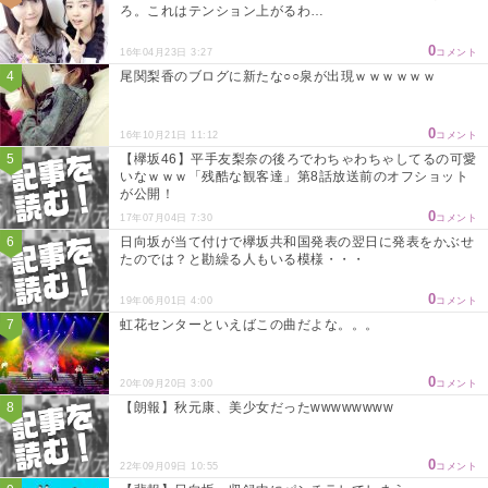
ろ。これはテンション上がるわ…
0
16年04月23日 3:27
コメント
尾関梨香のブログに新たな○○泉が出現ｗｗｗｗｗｗ
0
16年10月21日 11:12
コメント
【欅坂46】平手友梨奈の後ろでわちゃわちゃしてるの可愛
いなｗｗｗ「残酷な観客達」第8話放送前のオフショット
が公開！
0
17年07月04日 7:30
コメント
日向坂が当て付けで欅坂共和国発表の翌日に発表をかぶせ
たのでは？と勘繰る人もいる模様・・・
0
19年06月01日 4:00
コメント
虹花センターといえばこの曲だよな。。。
0
20年09月20日 3:00
コメント
【朗報】秋元康、美少女だったwwwwwwww
0
22年09月09日 10:55
コメント