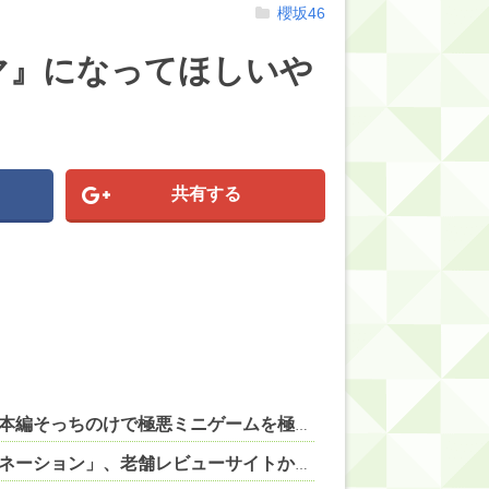
櫻坂46
マ』になってほしいや
共有する
【にじさんじ】やしきず、スプラトゥーンレイダース本編そっちのけで極悪ミニゲームを極めようとする 他
NEW!
【悲報】ゲーフリ新作「ビースト・オブ・リインカーネーション」、老舗レビューサイトからボロクソ言われてしまう 他