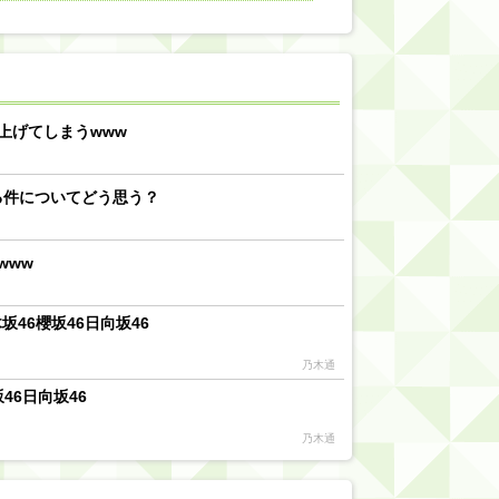
【川﨑桜】まあ、でも筑駒は断れないだろ？
乃木坂46『オリコン上半期SG1位獲得!!』←もうこれ今が全盛期だろwwwwww
d by livedoor 相互RSS
上げてしまうwww
る件についてどう思う？
www
46櫻坂46日向坂46
乃木通
46日向坂46
乃木通