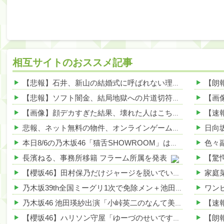
相互サイトのおススメ記事
【悲報】石井、新山の結婚式に呼ばれない理由がこちらwwwwww 他
【悲報】ソフト闇金、結局地獄への片道切符www 他
NEW!
【画像】顔デカすぎた結果、壊れた人はこちらwwwwww 他
悲報、ネット無料の物件、オンラインゲーム勢が地獄を見る模様wwwwww 他
本日8/6の乃木坂46「猫舌SHOWROOM」は筒井あやめ＆鈴木佑捺
長濱ねる、事務所移籍 フラーム所属を発表
【櫻坂46】田村保乃だけジャージを脱いでいた理由
乃木坂39th全国ミーグリ1次で免除メン＋池田・一ノ瀬・井上・川﨑・菅原・中西が全完売
乃木坂46 池田瑛紗出演「小峠英二のなんて美だ！」テーマ：徳川家康【2025.8.5 24:00〜 TOKYO MX】
【櫻坂46】ハリソン守屋「ゆーづのせいです」【ラヴィット!】