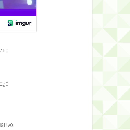
b7T0
lEg0
M9Hv0