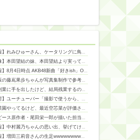
NEW!
【朗報】れみひゅーさん、ケータリングに鳥取和牛をゲットしてしまう【AKB48徳永羚海/坂川陽香】
【画像】本田望結の妹、本田望結より実ってしまうｗｗｗｗｗ
NEW!
NEW!
【速報】8月4日時点 AKB48新曲「好きish」OS盤 メンバー個別完売表キタ━━━(ﾟ∀ﾟ)━━━━!! 【次作…布袋百椛、成田香姫奈、森川...
NEW!
日向坂の藤嶌果歩ちゃんが写真集制作で参考にした元乃木坂メンバーがコチラ！！！【元乃木坂46】
色々副業に手を出したけど、結局残業するのが1番稼げるな
NEW!
【驚愕】ユーチューバー「撮影で使うから、この高級時計も車もぜ～んぶ経費でタダ！ｗ」←まさかコレ本気にしてる奴なんておらんよな？よな？w w w w w w w w w w w
家庭菜園やってるけど、最近空芯菜が評価され過ぎだと思う！！！！！
ワンピース原作者・尾田栄一郎が描いた担当編集の似顔絵「ムダに東大卒」
【速報】中村麗乃ちゃんの思い出、挙げてけwwwwwwwwwww
【朗報】増田三莉音さんの生足wwwwwwwwwwww