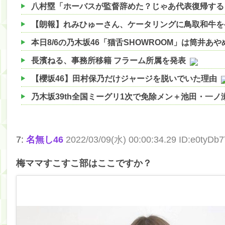
八村塁「ホーバスが監督辞めた？じゃあ代表復帰する
本日8/6の乃木坂46「猫舌SHOWROOM」は筒井あ
長濱ねる、事務所移籍 フラーム所属を発表
【櫻坂46】田村保乃だけジャージを脱いでいた理由
乃木坂39th全国ミーグリ1次で免除メン＋池田・一
【櫻坂46】ハリソン守屋「ゆーづのせいです」【ラヴ
【櫻坂46】ミーグリで喧嘩！？山下瞳月、これはマ
7:
名無し46
2022/03/09(水) 00:00:34.29 ID:e0tyDb
【日向坂46】この月、何かあるのか！？『お願いバ
梅ママすこすこ部はここですか？
【速報】中村麗乃ちゃんの思い出、挙げてけwwwwww
【朗報】増田三莉音さんの生足wwwwwwwwwwww
【朗報】増田三莉音さんの生足wwwwwwwwwwww
【川﨑桜】まあ、でも筑駒は断れないだろ？