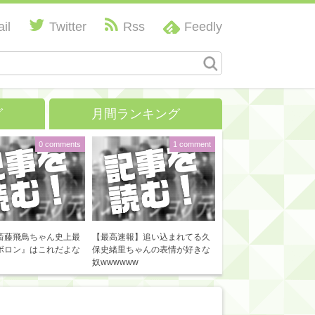
il
Twitter
Rss
Feedly
グ
月間ランキング
0 comments
1 comment
斎藤飛鳥ちゃん史上最
【最高速報】追い込まれてる久
ボロン』はこれだよな
保史緒里ちゃんの表情が好きな
奴wwwwww