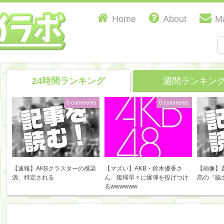
Home
About
Ma
24時間ランキング
週間ランキン
0 comments
0 comments
【速報】AKBクラスターの感染
【マズい】AKB・鈴木優香さ
【画像】
源、特定される
ん、復帰早々に爆弾を投げつけ
高の『脇
るwwwwww