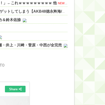
！」←これｗｗｗｗｗｗｗｗｗ 他
NEW!
【朗報】れみひゅーさん、ケータリングに鳥取和牛をゲットしてしまう【AKB48徳永羚海/坂川陽香】
NEW!
やめ＆鈴木佑捺
ノ瀬・井上・川﨑・菅原・中西が全完売
ィット!】
ジギレしてる
7T0
ッハ！』ミーグリ日程がこちら
wwwww