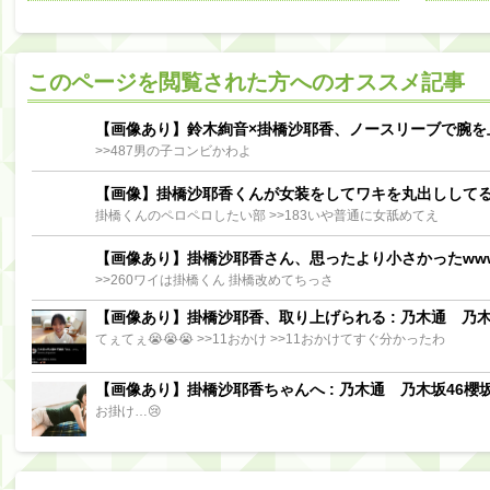
阪口珠美出演「秘密のストレス共有バラエティ め組の園」男の余計な一言SP【2025.8.5 23:56〜 TBS】
【櫻坂46】ミーグリで喧嘩！？山下瞳月、これはマジギレしてる
このページを閲覧された方へのオススメ記事
【日向坂46】この月、何かあるのか！？『お願いバッハ！』ミーグリ日程がこちら
Powere
Powered by livedoor 相互RSS
【画像あり】鈴木絢音×掛橋沙耶香、ノースリーブで腕を
>>487男の子コンビかわよ
【画像】掛橋沙耶香くんが女装をしてワキを丸出しして
掛橋くんのペロペロしたい部 >>183いや普通に女舐めてえ
【画像あり】掛橋沙耶香さん、思ったより小さかったww
>>260ワイは掛橋くん 掛橋改めてちっさ
【画像あり】掛橋沙耶香、取り上げられる : 乃木通 乃木坂
てぇてぇ😭😭😭 >>11おかけ >>11おかけてすぐ分かったわ
【画像あり】掛橋沙耶香ちゃんへ : 乃木通 乃木坂46櫻坂
お掛け…😢