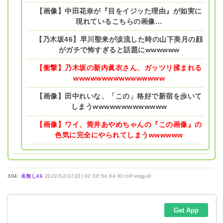
【画像】中田花奈が『目をイジッた理由』が如実に
現れているこちらの画像…
【乃木坂46】早川聖来が涙流した時の山下美月の顔
がガチで怖すぎると話題にwwwwww
【衝撃】乃木坂の新内眞衣さん、ガッツリ揉まれる
wwwwwwwwwwwwwwww
【画像】田中れいな、「この」格好で新宿を歩いて
しまうwwwwwwwwwwwww
【画像】ワイ、筒井あやめちゃんの『この画像』の
色気に完全にやられてしまうwwwwww
304:
名無し46
2022/02/27(日) 02:30:54.64 ID:rVPxmjgo0