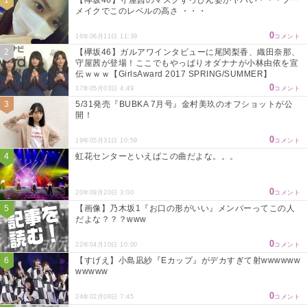
メイクでこのレベルの高さ ・・・
0
16年06月11日 11:39
コメント
【欅坂46】ガルアワインタビューに尾関梨香、織田奈那、
守屋茜が登場！ここでもやっぱりオダナナが小林由依を宣
伝ｗｗｗ【GirlsAward 2017 SPRING/SUMMER】
0
17年05月03日 4:49
コメント
5/31発売『BUBKA 7月号』金村美玖のオフショットが公
開！
0
19年05月31日 10:59
コメント
虹花センターといえばこの曲だよな。。。
0
20年09月20日 3:00
コメント
【画像】乃木坂1『お口の形がいい』メンバーってこの人
だよな？？？www
0
22年04月10日 10:00
コメント
【すげえ】小島凪紗『Eカップ』がデカすぎて射wwwwww
wwwww
0
24年02月08日 7:45
コメント