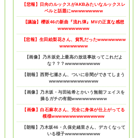
【悲報】日向のルックスがAKBみたいなルックスレ
ベルと話題にwwwwwwwww
【議論】櫻坂46の新曲『流れ弾』MVの正直な感想
wwwwwwwww
【悲報】生田絵梨花さん、貧乳だったwwwwwwww
wwwwwwww
【画像】乃木坂史上最高の放送事故ってこれだよ
な？？？wwwwwwwwww
【朗報】西野七瀬さん、ついに谷間ができてしまう
wwwwwwwwwwwwww
【画像】乃木坂・与田祐希とかいう無能フェイスを
操るガチの有能wwwwwwwwww
【画像】白石麻衣さん、完全に身体が仕上がってる
模様wwwwwwwwwwwwwww
【朗報】乃木坂46・久保史緒里さん、デカくなって
いる様子wwwwwwwwww