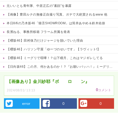
元いいとも青年隊、中居正広の”素顔”を暴露
【画像】豊田ルナの無修正自撮り写真、ガチで大絶賛されるwww 他
本日8/6の乃木坂46「猫舌SHOWROOM」は筒井あやめ＆鈴木佑捺
長濱ねる、事務所移籍 フラーム所属を発表
【櫻坂46】田村保乃だけジャージを脱いでいた理由
【櫻坂46】ハリソン守屋「ゆーづのせいです」【ラヴィット!】
【櫻坂46】ミーグリで喧嘩！？山下瞳月、これはマジギレしてる
【日向坂46】この月、何かあるのか！？『お願いバッハ！』ミーグリ日程がこちら
Powered by livedoor 相互RSS
【画像あり】金川紗耶『ボ ロ ン』
0
コメント
2024/08/31/ 13:13
error
0
0