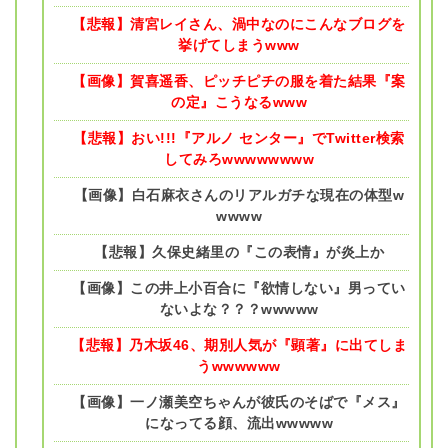
【悲報】清宮レイさん、渦中なのにこんなブログを
挙げてしまうwww
【画像】賀喜遥香、ピッチピチの服を着た結果『案
の定』こうなるwww
【悲報】おい!!!『アルノ センター』でTwitter検索
してみろwwwwwwww
【画像】白石麻衣さんのリアルガチな現在の体型w
wwww
【悲報】久保史緒里の『この表情』が炎上か
【画像】この井上小百合に『欲情しない』男ってい
ないよな？？？wwwww
【悲報】乃木坂46、期別人気が『顕著』に出てしま
うwwwwww
【画像】一ノ瀬美空ちゃんが彼氏のそばで『メス』
になってる顔、流出wwwww