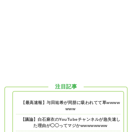
注目記事
【最高速報】与田祐希が同朋に吸われてて草wwww
www
【議論】白石麻衣のYouTubeチャンネルが急失速し
た理由が◯◯ってマジかwwwwwwww