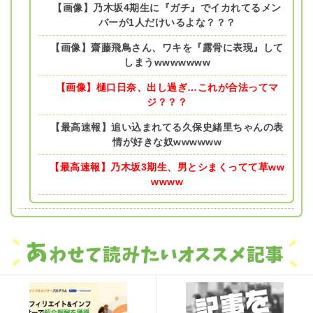
【画像】乃木坂4期生に『ガチ』でイカれてるメン
バーが1人だけいるよな？？？
【画像】齋藤飛鳥さん、ワキを『露骨に表現』して
しまうwwwwwww
【画像】樋口日奈、出し過ぎ…これが合法ってマ
ジ？？？
【最高速報】追い込まれてる久保史緒里ちゃんの表
情が好きな奴wwwwww
【最高速報】乃木坂3期生、男とシまくってて草ww
wwww