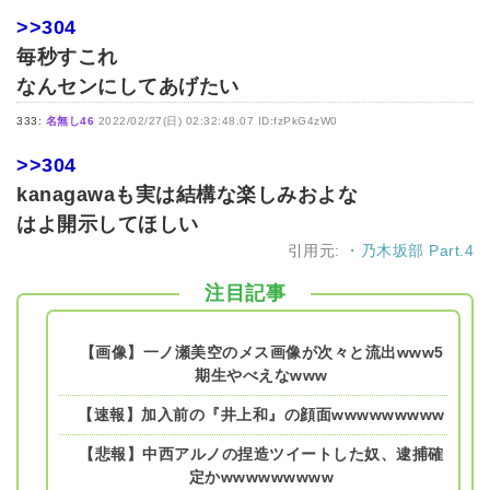
>>304
毎秒すこれ
なんセンにしてあげたい
333:
名無し46
2022/02/27(日) 02:32:48.07 ID:fzPkG4zW0
>>304
kanagawaも実は結構な楽しみおよな
はよ開示してほしい
引用元:
・乃木坂部 Part.4
注目記事
【画像】一ノ瀬美空のメス画像が次々と流出www5
期生やべえなwww
【速報】加入前の『井上和』の顔面wwwwwwwww
【悲報】中西アルノの捏造ツイートした奴、逮捕確
定かwwwwwwwww