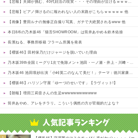
【悲報】夫婦が挑む、40代妊活の現実・・・その理由が泣けるｗｗｗｗ 他
【悲報】ピアノ弾けるのに報われない人の末路がこちらｗｗｗｗｗ 他
【画像】豊田ルナの無修正自撮り写真、ガチで大絶賛されるwww 他
本日8/6の乃木坂46「猫舌SHOWROOM」は筒井あやめ＆鈴木佑捺
長濱ねる、事務所移籍 フラーム所属を発表
【櫻坂46】田村保乃だけジャージを脱いでいた理由
乃木坂39th全国ミーグリ1次で免除メン＋池田・一ノ瀬・井上・川﨑・菅原・中西が全完売
乃木坂46 池田瑛紗出演「小峠英二のなんて美だ！」テーマ：徳川家康【2025.8.5 24:00〜 TOKYO MX】
【櫻坂46】ハリソン守屋「ゆーづのせいです」【ラヴィット!】
【朗報】増田三莉音さんの生足wwwwwwwwwwww
筒井あやめ、アレをチラリ。こういう偶然の方が官能的だよな？
Powered by livedoor 相互RSS
【欅坂46】守屋茜のマスクすっぴん姿がヤバい・・・ノー