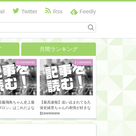
il
Twitter
Rss
Feedly
グ
月間ランキング
0 comments
1 comment
斎藤飛鳥ちゃん史上最
【最高速報】追い込まれてる久
ボロン』はこれだよな
保史緒里ちゃんの表情が好きな
奴wwwwww