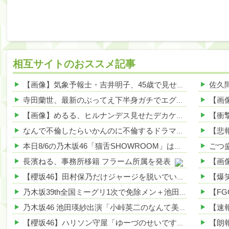
相互サイトのおススメ記事
【画像】気象予報士・吉井明子、45歳で見せたビキニ姿がHすぎる 他
寺田蘭世、最新のぶってえ下半身ガチでエグいって・・・ 他
【画像】めるる、ヒルナンデス見せたデカケツがそそる 他
なんで不倫したらいかんのに不倫するドラマが流行るんや？ 他
本日8/6の乃木坂46「猫舌SHOWROOM」は筒井あやめ＆鈴木佑捺
長濱ねる、事務所移籍 フラーム所属を発表
【櫻坂46】田村保乃だけジャージを脱いでいた理由
乃木坂39th全国ミーグリ1次で免除メン＋池田・一ノ瀬・井上・川﨑・菅原・中西が全完売
乃木坂46 池田瑛紗出演「小峠英二のなんて美だ！」テーマ：徳川家康【2025.8.5 24:00〜 TOKYO MX】
【櫻坂46】ハリソン守屋「ゆーづのせいです」【ラヴィット!】