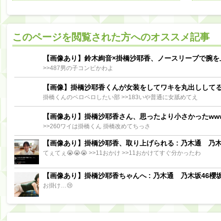
阪口珠美出演「秘密のストレス共有バラエティ め組の園」男の余計な一言SP【2025.8.5 23:56〜 TBS】
【櫻坂46】ミーグリで喧嘩！？山下瞳月、これはマジギレしてる
このページを閲覧された方へのオススメ記事
【日向坂46】この月、何かあるのか！？『お願いバッハ！』ミーグリ日程がこちら
Powere
Powered by livedoor 相互RSS
【画像あり】鈴木絢音×掛橋沙耶香、ノースリーブで腕を
>>487男の子コンビかわよ
【画像】掛橋沙耶香くんが女装をしてワキを丸出しして
掛橋くんのペロペロしたい部 >>183いや普通に女舐めてえ
【画像あり】掛橋沙耶香さん、思ったより小さかったww
>>260ワイは掛橋くん 掛橋改めてちっさ
【画像あり】掛橋沙耶香、取り上げられる : 乃木通 乃木坂
てぇてぇ😭😭😭 >>11おかけ >>11おかけてすぐ分かったわ
【画像あり】掛橋沙耶香ちゃんへ : 乃木通 乃木坂46櫻坂
お掛け…😢