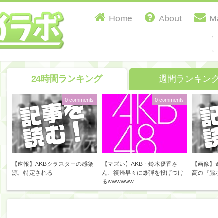
Home
About
Ma
24時間ランキング
週間ランキン
0 comments
0 comments
【速報】AKBクラスターの感染
【マズい】AKB・鈴木優香さ
【画像】
源、特定される
ん、復帰早々に爆弾を投げつけ
高の『脇
るwwwwww