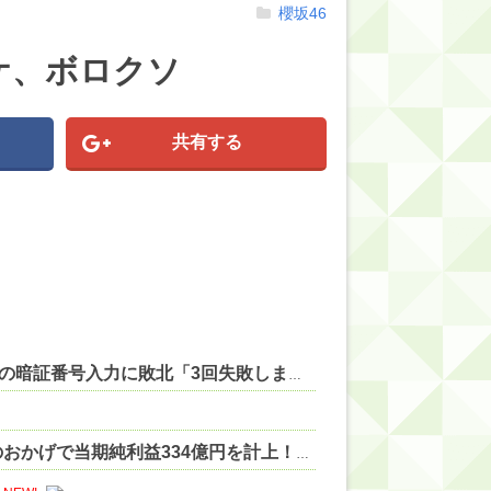
櫻坂46
ケ、ボロクソ
共有する
【にじさんじ】サロメちゃんおまんが、ランダム配置の暗証番号入力に敗北「3回失敗しましたわ」 他
NEW!
DeNA、ポケポケ反動減で減収減益も…GO新規上場のおかげで当期純利益334億円を計上！売上10.9%減・営業利益46.3%減、第1四半期決算(4-6月) 他