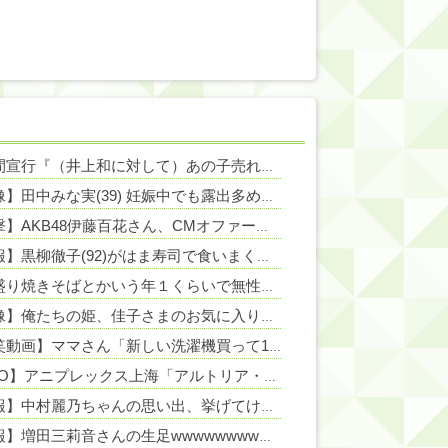
NEW!
佐久間宣行『（井上和に対して）あの子売れますよ』
NEW!
NEW!
【画像】田中みな実(39) 妊娠中でも露出多めのドレス、これノーブラか？
NEW!
【衝撃】AKB48伊藤百花さん、CMオファーが殺到！CM女王になるらしい？【いともも】
NEW!
【悲報】黒柳徹子(92)がはま寿司で食いまくった結果ｗｗｗｗｗｗｗｗｗｗｗｗｗｗｗｗｗｗｗｗｗｗｗｗ
ごつ盛り焼きそばとかいう年１くらいで無性に食いたくなるやつｗｗｗｗｗｗｗｗ
【画像】俺たちの姫、佳子さまのお気に入りのドレスがこちらです←コレは可愛過ぎるw w w w w w w w
【爆笑動画】ママさん「新しい洗濯機買って1発目に回したらコレw」←こwれwはw w w w w w w w w w
【FGO】アニプレックス上海「アルトリア・ペンドラゴン」「リリス」【フィギュア化決定】
【速報】中村麗乃ちゃんの思い出、挙げてけwwwwwwwwwww
【朗報】増田三莉音さんの生足wwwwwwwwwwww