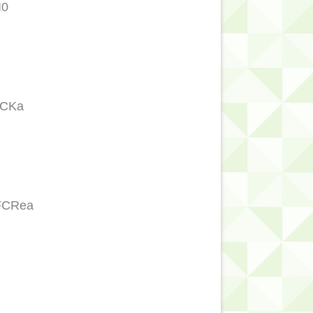
I0
WCKa
hFCRea