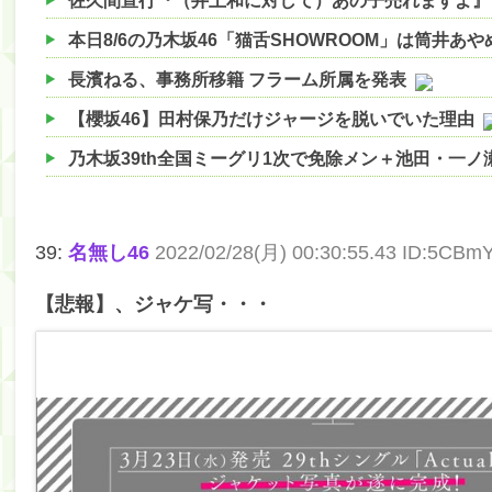
佐久間宣行『（井上和に対して）あの子売れますよ』
本日8/6の乃木坂46「猫舌SHOWROOM」は筒井あ
長濱ねる、事務所移籍 フラーム所属を発表
【櫻坂46】田村保乃だけジャージを脱いでいた理由
乃木坂39th全国ミーグリ1次で免除メン＋池田・一
【櫻坂46】ハリソン守屋「ゆーづのせいです」【ラヴ
【櫻坂46】ミーグリで喧嘩！？山下瞳月、これはマ
39:
名無し46
2022/02/28(月) 00:30:55.43 ID:5CBm
【日向坂46】この月、何かあるのか！？『お願いバ
【悲報】、ジャケ写・・・
【速報】中村麗乃ちゃんの思い出、挙げてけwwwwww
【朗報】増田三莉音さんの生足wwwwwwwwwwww
【朗報】増田三莉音さんの生足wwwwwwwwwwww
【川﨑桜】まあ、でも筑駒は断れないだろ？
筒井あやめ、アレをチラリ。こういう偶然の方が官能