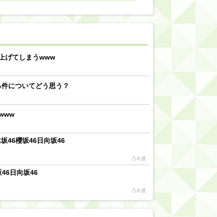
【川﨑桜】まあ、でも筑駒は断れないだろ？
乃木坂46『オリコン上半期SG1位獲得!!』←もうこれ今が全盛期だろwwwwww
d by livedoor 相互RSS
上げてしまうwww
る件についてどう思う？
www
46櫻坂46日向坂46
乃木通
46日向坂46
乃木通