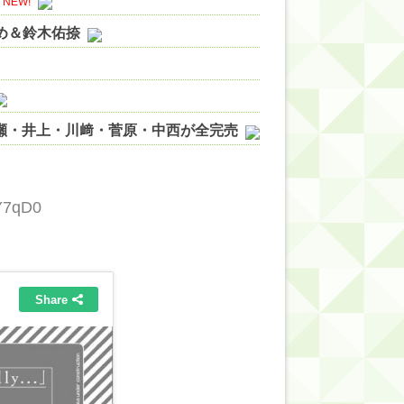
NEW!
やめ＆鈴木佑捺
ノ瀬・井上・川﨑・菅原・中西が全完売
ィット!】
ジギレしてる
Y7qD0
ッハ！』ミーグリ日程がこちら
wwwww
的だよな？