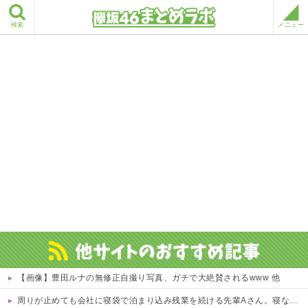
検索
メニュー
【画像】豊田ルナの無修正自撮り写真、ガチで大絶賛されるwww 他
周りが止めても会社に寝袋で泊まり込み残業を続ける先輩Aさん。寝ないように社長が椅子を変えても残る、さらに上司が帰るのを待って戻ってくる始末…そんなある日、出社すると社内が騒然としていて・・・