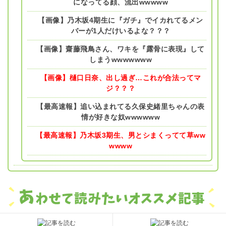
になってる顔、流出wwwww
【画像】乃木坂4期生に『ガチ』でイカれてるメン
バーが1人だけいるよな？？？
【画像】齋藤飛鳥さん、ワキを『露骨に表現』して
しまうwwwwwww
【画像】樋口日奈、出し過ぎ…これが合法ってマ
ジ？？？
【最高速報】追い込まれてる久保史緒里ちゃんの表
情が好きな奴wwwwww
【最高速報】乃木坂3期生、男とシまくってて草ww
wwww