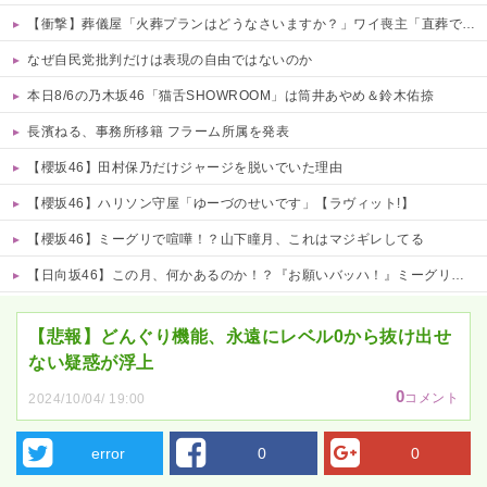
【衝撃】葬儀屋「火葬プランはどうなさいますか？」ワイ喪主「直葬で(即答)」→結果ァw w w w w w w w w w
なぜ自民党批判だけは表現の自由ではないのか
本日8/6の乃木坂46「猫舌SHOWROOM」は筒井あやめ＆鈴木佑捺
長濱ねる、事務所移籍 フラーム所属を発表
【櫻坂46】田村保乃だけジャージを脱いでいた理由
【櫻坂46】ハリソン守屋「ゆーづのせいです」【ラヴィット!】
【櫻坂46】ミーグリで喧嘩！？山下瞳月、これはマジギレしてる
【日向坂46】この月、何かあるのか！？『お願いバッハ！』ミーグリ日程がこちら
Powered by livedoor 相互RSS
【悲報】どんぐり機能、永遠にレベル0から抜け出せ
ない疑惑が浮上
0
コメント
2024/10/04/ 19:00
error
0
0