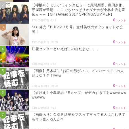
【欅坂46】ガルアワインタビューに尾関梨香、織田奈那、
守屋茜が登場！ここでもやっぱりオダナナが小林由依を宣
伝ｗｗｗ【GirlsAward 2017 SPRING/SUMMER】
0
17年05月03日 4:49
コメント
5/31発売『BUBKA 7月号』金村美玖のオフショットが公
開！
0
19年05月31日 10:59
コメント
虹花センターといえばこの曲だよな。。。
0
20年09月20日 3:00
コメント
【画像】乃木坂1『お口の形がいい』メンバーってこの人
だよな？？？www
0
22年04月10日 10:00
コメント
【すげえ】小島凪紗『Eカップ』がデカすぎて射wwwwww
wwwww
0
24年02月08日 7:45
コメント
【画像あり】久保史緒里をブスって言ってる人はこれ見て
もそう言えるんか？