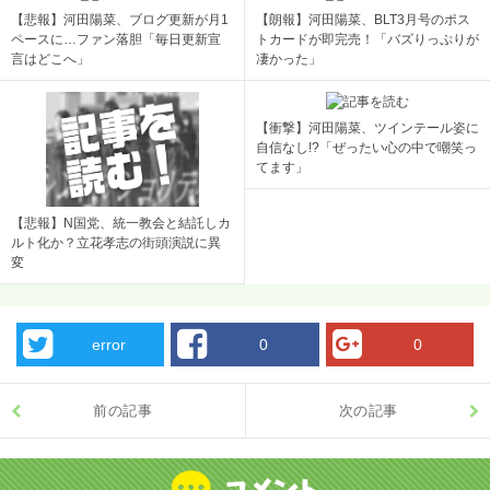
【悲報】河田陽菜、ブログ更新が月1
【朗報】河田陽菜、BLT3月号のポス
ペースに…ファン落胆「毎日更新宣
トカードが即完売！「バズりっぷりが
言はどこへ」
凄かった」
【衝撃】河田陽菜、ツインテール姿に
自信なし!?「ぜったい心の中で嘲笑っ
てます」
【悲報】N国党、統一教会と結託しカ
ルト化か？立花孝志の街頭演説に異
変
error
0
0
前の記事
次の記事