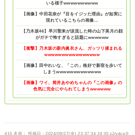
いる様子wwwwwwwwww
【画像】中田花奈が『目をイジッた理由』が如実に
現れているこちらの画像…
【乃木坂46】早川聖来が涙流した時の山下美月の顔
がガチで怖すぎると話題にwwwwww
【衝撃】乃木坂の新内眞衣さん、ガッツリ揉まれる
wwwwwwwwwwwwwwww
【画像】田中れいな、「この」格好で新宿を歩いて
しまうwwwwwwwwwwwww
【画像】ワイ、筒井あやめちゃんの『この画像』の
色気に完全にやられてしまうwwwwww
415 名前：
投稿日：2024/09/27(金) 23:37:34.24 ID:zJ/ydcjc0