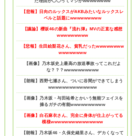
た理由が◯◯ってマジかwwwwwwww
【悲報】日向のルックスがAKBみたいなルックスレ
ベルと話題にwwwwwwwww
【議論】櫻坂46の新曲『流れ弾』MVの正直な感想
wwwwwwwww
【悲報】生田絵梨花さん、貧乳だったwwwwwwww
wwwwwwww
【画像】乃木坂史上最高の放送事故ってこれだよ
な？？？wwwwwwwwww
【朗報】西野七瀬さん、ついに谷間ができてしまう
wwwwwwwwwwwwww
【画像】乃木坂・与田祐希とかいう無能フェイスを
操るガチの有能wwwwwwwwww
【画像】白石麻衣さん、完全に身体が仕上がってる
模様wwwwwwwwwwwwwww
【朗報】乃木坂46・久保史緒里さん、デカくなって