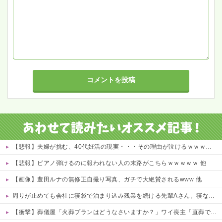
【悲報】夫婦が挑む、40代妊活の現実・・・その理由が泣けるｗｗｗｗ 他
【悲報】ピアノ弾けるのに報われない人の末路がこちらｗｗｗｗｗ 他
【画像】豊田ルナの無修正自撮り写真、ガチで大絶賛されるwww 他
周りが止めても会社に寝袋で泊まり込み残業を続ける先輩Aさん。寝ないように社長が椅子を変えても残る、さらに上司が帰るのを待って戻ってくる始末…そんなある日、出社すると社内が騒然としていて・・・
【衝撃】葬儀屋「火葬プランはどうなさいますか？」ワイ喪主「直葬で(即答)」→結果ァw w w w w w w w w w