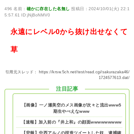
496 名前：
確かに存在した名無し
投稿日：2024/10/01(火) 22:1
5:57.61 ID:jNjBoNMV0
永遠にレベル0から抜け出せなくて
草
引用元スレッド：
https://krsw.5ch.net/test/read.cgi/sakurazaka46/
1724577613.dat/
注目記事
【画像】一ノ瀬美空のメス画像が次々と流出www5
期生やべえなwww
【速報】加入前の『井上和』の顔面wwwwwwwww
【悲報】中西アルノの捏造ツイートした奴、逮捕確