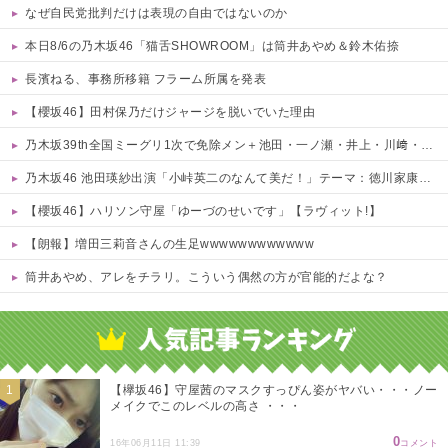
なぜ自民党批判だけは表現の自由ではないのか
本日8/6の乃木坂46「猫舌SHOWROOM」は筒井あやめ＆鈴木佑捺
長濱ねる、事務所移籍 フラーム所属を発表
【櫻坂46】田村保乃だけジャージを脱いでいた理由
乃木坂39th全国ミーグリ1次で免除メン＋池田・一ノ瀬・井上・川﨑・菅原・中西が全完売
乃木坂46 池田瑛紗出演「小峠英二のなんて美だ！」テーマ：徳川家康【2025.8.5 24:00〜 TOKYO MX】
【櫻坂46】ハリソン守屋「ゆーづのせいです」【ラヴィット!】
【朗報】増田三莉音さんの生足wwwwwwwwwwww
筒井あやめ、アレをチラリ。こういう偶然の方が官能的だよな？
Powered by livedoor 相互RSS
【欅坂46】守屋茜のマスクすっぴん姿がヤバい・・・ノー
メイクでこのレベルの高さ ・・・
0
16年06月11日 11:39
コメント