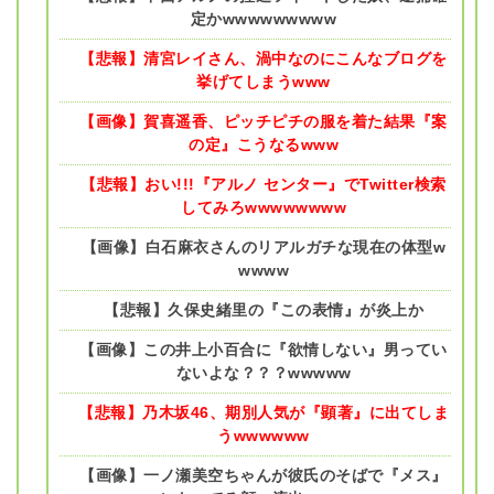
定かwwwwwwwww
【悲報】清宮レイさん、渦中なのにこんなブログを
挙げてしまうwww
【画像】賀喜遥香、ピッチピチの服を着た結果『案
の定』こうなるwww
【悲報】おい!!!『アルノ センター』でTwitter検索
してみろwwwwwwww
【画像】白石麻衣さんのリアルガチな現在の体型w
wwww
【悲報】久保史緒里の『この表情』が炎上か
【画像】この井上小百合に『欲情しない』男ってい
ないよな？？？wwwww
【悲報】乃木坂46、期別人気が『顕著』に出てしま
うwwwwww
【画像】一ノ瀬美空ちゃんが彼氏のそばで『メス』