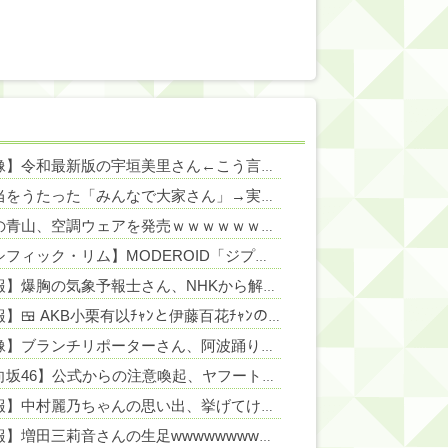
【画像】令和最新版の宇垣美里さん←こう言うのでいいんだよが目一杯詰まってると話題にw w w w w w w w w
NEW!
高配当をうたった「みんなで大家さん」→実態は2881億円の債務超過
N
NEW!
洋服の青山、空調ウェアを発売ｗｗｗｗｗｗ
NEW!
NEW!
【パシフィック・リム】MODEROID「ジプシー・デンジャー」プラモデル【10日予約開始】
【朗報】爆胸の気象予報士さん、NHKから解き放たれる
NEW!
【朗報】🍱 AKB小栗有以ﾁｬﾝと伊藤百花ﾁｬﾝの 手作りお弁当が食べれるイベント参加者募集 🍱【AKB48ゆいゆい・いともも・41日後に放送す...
【画像】ブランチリポーターさん、阿波踊りでワキ祭り
NEW!
【日向坂46】公式からの注意喚起、ヤフートップに掲載される
NEW!
【速報】中村麗乃ちゃんの思い出、挙げてけwwwwwwwwwww
【朗報】増田三莉音さんの生足wwwwwwwwwwww