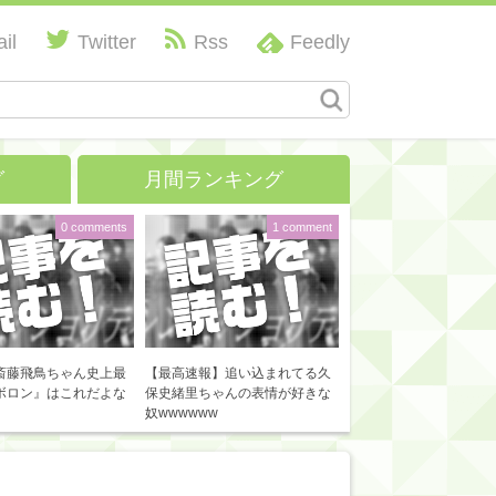
il
Twitter
Rss
Feedly
グ
月間ランキング
0 comments
1 comment
斎藤飛鳥ちゃん史上最
【最高速報】追い込まれてる久
ボロン』はこれだよな
保史緒里ちゃんの表情が好きな
奴wwwwww