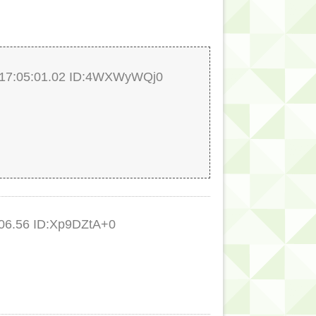
7:05:01.02 ID:4WXWyWQj0
6.56 ID:Xp9DZtA+0