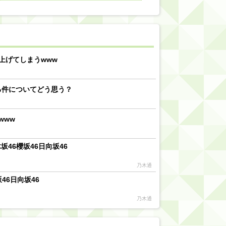
【川﨑桜】まあ、でも筑駒は断れないだろ？
乃木坂46『オリコン上半期SG1位獲得!!』←もうこれ今が全盛期だろwwwwww
d by livedoor 相互RSS
上げてしまうwww
る件についてどう思う？
www
46櫻坂46日向坂46
乃木通
46日向坂46
乃木通