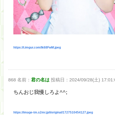
https://i.imgur.com/lk68FwM.jpeg
868 名前：
君の名は
投稿日：2024/09/28(土) 17:01:00
ちんおじ我慢しろよ^^;
https://image-tm.s2mr.jp/i/original/1727510454127.jpeg