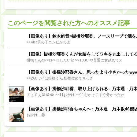
阪口珠美出演「秘密のストレス共有バラエティ め組の園」男の余計な一言SP【2025.8.5 23:56〜 TBS】
【櫻坂46】ミーグリで喧嘩！？山下瞳月、これはマジギレしてる
このページを閲覧された方へのオススメ記事
【日向坂46】この月、何かあるのか！？『お願いバッハ！』ミーグリ日程がこちら
Powere
Powered by livedoor 相互RSS
【画像あり】鈴木絢音×掛橋沙耶香、ノースリーブで腕を
>>487男の子コンビかわよ
【画像】掛橋沙耶香くんが女装をしてワキを丸出しして
掛橋くんのペロペロしたい部 >>183いや普通に女舐めてえ
【画像あり】掛橋沙耶香さん、思ったより小さかったww
>>260ワイは掛橋くん 掛橋改めてちっさ
【画像あり】掛橋沙耶香、取り上げられる : 乃木通 乃木坂
てぇてぇ😭😭😭 >>11おかけ >>11おかけてすぐ分かったわ
【画像あり】掛橋沙耶香ちゃんへ : 乃木通 乃木坂46櫻坂
お掛け…😢