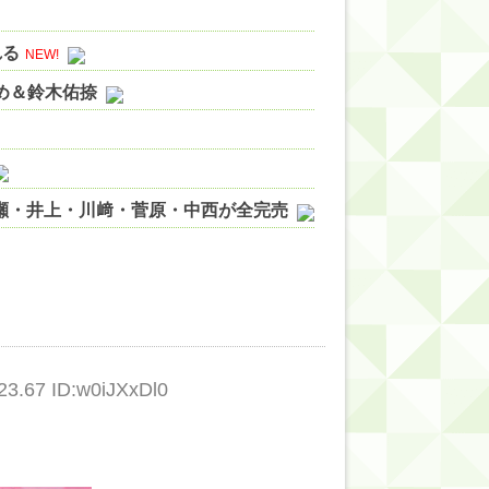
れる
NEW!
やめ＆鈴木佑捺
ノ瀬・井上・川﨑・菅原・中西が全完売
ィット!】
ジギレしてる
ッハ！』ミーグリ日程がこちら
wwwww
.67 ID:w0iJXxDl0