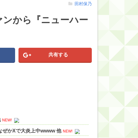
田村保乃
ァンから『ニューハー
共有する
他
NEW!
ぜかXで大炎上中wwww 他
NEW!