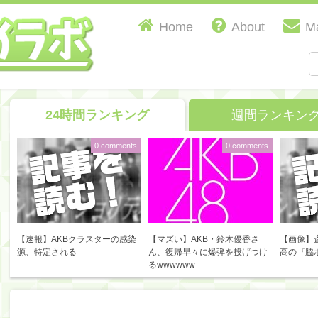
Home
About
Ma
24時間ランキング
週間ランキン
0 comments
0 comments
【速報】AKBクラスターの感染
【マズい】AKB・鈴木優香さ
【画像】
源、特定される
ん、復帰早々に爆弾を投げつけ
高の『脇
るwwwwww