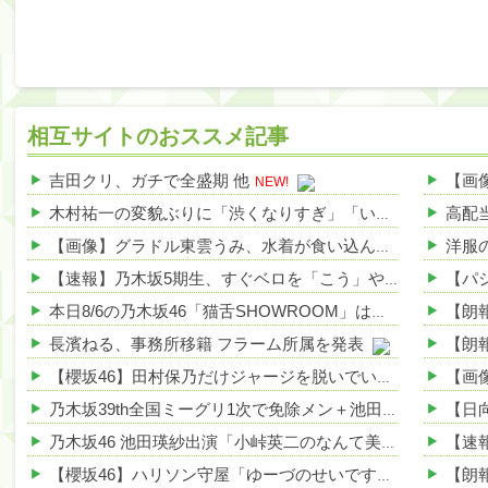
相互サイトのおススメ記事
吉田クリ、ガチで全盛期 他
NEW!
木村祐一の変貌ぶりに「渋くなりすぎ」「いつの間にかイケおじに」の声 他
【画像】グラドル東雲うみ、水着が食い込んだ横尻がHすぎる 他
【速報】乃木坂5期生、すぐベロを「こう」やってシてしまうwwwwww 他
本日8/6の乃木坂46「猫舌SHOWROOM」は筒井あやめ＆鈴木佑捺
長濱ねる、事務所移籍 フラーム所属を発表
【櫻坂46】田村保乃だけジャージを脱いでいた理由
乃木坂39th全国ミーグリ1次で免除メン＋池田・一ノ瀬・井上・川﨑・菅原・中西が全完売
乃木坂46 池田瑛紗出演「小峠英二のなんて美だ！」テーマ：徳川家康【2025.8.5 24:00〜 TOKYO MX】
【櫻坂46】ハリソン守屋「ゆーづのせいです」【ラヴィット!】