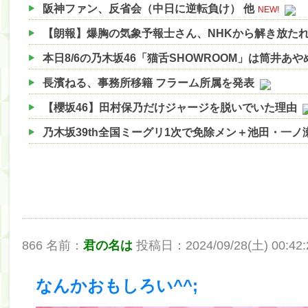
阪神ファン、反省会（中日に逆転負け） 他
NEW!
【朗報】爆胸の気象予報士さん、NHKから解き放た
本日8/6の乃木坂46「猫舌SHOWROOM」は筒井あ
長濱ねる、事務所移籍 フラーム所属を発表
【櫻坂46】田村保乃だけジャージを脱いでいた理由
乃木坂39th全国ミーグリ1次で免除メン＋池田・一
【櫻坂46】ハリソン守屋「ゆーづのせいです」【ラヴ
【櫻坂46】ミーグリで喧嘩！？山下瞳月、これはマ
【日向坂46】この月、何かあるのか！？『お願いバ
【速報】中村麗乃ちゃんの思い出、挙げてけwwwwww
866 名前：
君の名は
投稿日：2024/09/28(土) 00:42:23
【朗報】増田三莉音さんの生足wwwwwwwwwwww
【朗報】増田三莉音さんの生足wwwwwwwwwwww
なんかおもしろい^^;
【川﨑桜】まあ、でも筑駒は断れないだろ？