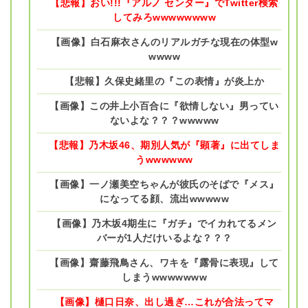
【悲報】おい!!!『アルノ センター』でTwitter検索
してみろwwwwwwww
【画像】白石麻衣さんのリアルガチな現在の体型w
wwww
【悲報】久保史緒里の『この表情』が炎上か
【画像】この井上小百合に『欲情しない』男ってい
ないよな？？？wwwww
【悲報】乃木坂46、期別人気が『顕著』に出てしま
うwwwwww
【画像】一ノ瀬美空ちゃんが彼氏のそばで『メス』
になってる顔、流出wwwww
【画像】乃木坂4期生に『ガチ』でイカれてるメン
バーが1人だけいるよな？？？
【画像】齋藤飛鳥さん、ワキを『露骨に表現』して
しまうwwwwwww
【画像】樋口日奈、出し過ぎ…これが合法ってマ