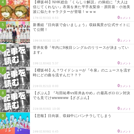
【欅坂46】NHK総合「くらし☆解説」の挿絵に『大人は
信じてくれない』衣装を来た平手友梨奈・原田葵・小池美
波に似たキャラクターが登場！ｗｗｗ
0
17年02月03日 6:53
コメント
新番組『日向坂で会いましょう』収録風景が公式サイトに
て公開！
0
19年04月03日 11:47
コメント
菅井友香『年内に9枚目シングルのリリースが決まってい
ます』
0
19年11月04日 5:37
コメント
【櫻坂46】ん？ワイドショーが『今泉』のニュースを流す
時にどの曲を流すんだ？？？
0
21年01月21日 8:00
コメント
【ざぶん】『与田祐希vs筒井あやめ』の最高ボロロン対決
でも見てけwwwwww【ざざぶん】
0
21年08月06日 10:00
コメント
【悲報】日向坂、収録中にパンチラしてしまう
0
24年02月09日 6:45
コメント