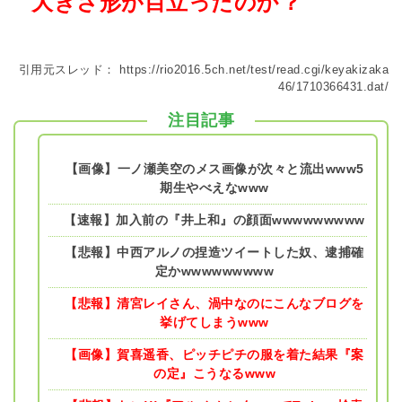
大きさ形が目立ったのか？
引用元スレッド：
https://rio2016.5ch.net/test/read.cgi/keyakizaka
46/1710366431.dat/
注目記事
【画像】一ノ瀬美空のメス画像が次々と流出www5
期生やべえなwww
【速報】加入前の『井上和』の顔面wwwwwwwww
【悲報】中西アルノの捏造ツイートした奴、逮捕確
定かwwwwwwwww
【悲報】清宮レイさん、渦中なのにこんなブログを
挙げてしまうwww
【画像】賀喜遥香、ピッチピチの服を着た結果『案
の定』こうなるwww