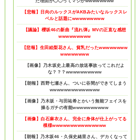
た理由が◯◯ってマジかwwwwwwww
【悲報】日向のルックスがAKBみたいなルックスレ
ベルと話題にwwwwwwwww
【議論】櫻坂46の新曲『流れ弾』MVの正直な感想
wwwwwwwww
【悲報】生田絵梨花さん、貧乳だったwwwwwwww
wwwwwwww
【画像】乃木坂史上最高の放送事故ってこれだよ
な？？？wwwwwwwwww
【朗報】西野七瀬さん、ついに谷間ができてしまう
wwwwwwwwwwwwww
【画像】乃木坂・与田祐希とかいう無能フェイスを
操るガチの有能wwwwwwwwww
【画像】白石麻衣さん、完全に身体が仕上がってる
模様wwwwwwwwwwwwwww
【朗報】乃木坂46・久保史緒里さん、デカくなって