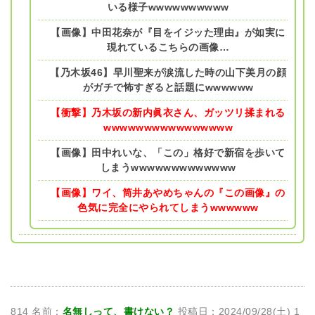
いる様子wwwwwwwwww
【画像】中田花奈が『目をイジッた理由』が如実に
現れているこちらの画像…
【乃木坂46】早川聖来が涙流した時の山下美月の顔
がガチで怖すぎると話題にwwwwww
【衝撃】乃木坂の新内眞衣さん、ガッツリ揉まれる
wwwwwwwwwwwwwwww
【画像】田中れいな、「この」格好で新宿を歩いて
しまうwwwwwwwwwwwww
【画像】ワイ、筒井あやめちゃんの『この画像』の
色気に完全にやられてしまうwwwwww
814 名前：
名無しって、書けない？
投稿日：2024/09/28(土) 1