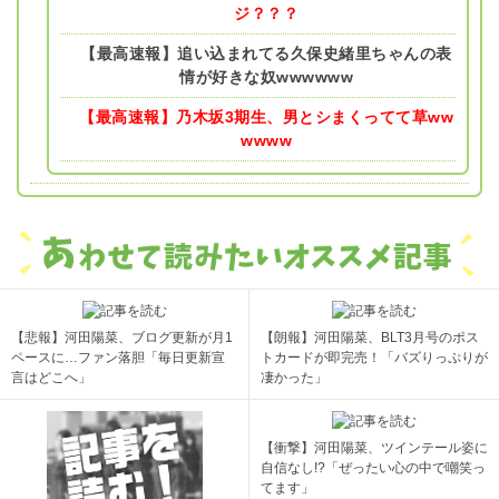
ジ？？？
【最高速報】追い込まれてる久保史緒里ちゃんの表
情が好きな奴wwwwww
【最高速報】乃木坂3期生、男とシまくってて草ww
wwww
【悲報】河田陽菜、ブログ更新が月1
【朗報】河田陽菜、BLT3月号のポス
ペースに…ファン落胆「毎日更新宣
トカードが即完売！「バズりっぷりが
言はどこへ」
凄かった」
【衝撃】河田陽菜、ツインテール姿に
自信なし!?「ぜったい心の中で嘲笑っ
てます」