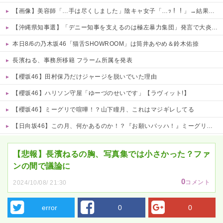
【画像】美容師「…手は尽くしました」陰キャ女子「…ｯ！！」→結果をご覧くださいw w w w w w w w
【沖縄県知事選】「デニー知事を支えるのは極左暴力集団」発言で大炎上ｗｗｗ
本日8/6の乃木坂46「猫舌SHOWROOM」は筒井あやめ＆鈴木佑捺
長濱ねる、事務所移籍 フラーム所属を発表
【櫻坂46】田村保乃だけジャージを脱いでいた理由
【櫻坂46】ハリソン守屋「ゆーづのせいです」【ラヴィット!】
【櫻坂46】ミーグリで喧嘩！？山下瞳月、これはマジギレしてる
【日向坂46】この月、何かあるのか！？『お願いバッハ！』ミーグリ日程がこちら
Powered by livedoor 相互RSS
【悲報】長濱ねるの胸、写真集では小さかった？ファ
ンの間で議論に
0
コメント
2024/10/08/ 21:30
error
0
0