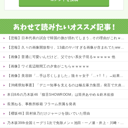
【悲報】日本代表の試合で韓国の旗が揺れてしまう...その理由がこれｗｗｗｗ 他
【悲報】久々の画像開放祭り、13歳のヤバすぎる画像が含まれてたwwwwww 他
【画像】普通に可愛いんだけど、父でかい系女子現るｗｗｗｗｗ 他
【画像】ワイ底辺期間工の夕食がこちらｗｗｗｗｗ
【画像】美容師「…手は尽くしました」陰キャ女子「…ｯ！！」→結果をご覧くださいw w w w w w w w
【沖縄県知事選】「デニー知事を支えるのは極左暴力集団」発言で大炎上ｗｗｗ
本日8/6の乃木坂46「猫舌SHOWROOM」は筒井あやめ＆鈴木佑捺
長濱ねる、事務所移籍 フラーム所属を発表
【櫻坂46】田村保乃だけジャージを脱いでいた理由
乃木坂39th全国ミーグリ1次で免除メン＋池田・一ノ瀬・井上・川﨑・菅原・中西が全完売