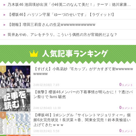
乃木坂46 池田瑛紗出演「小峠英二のなんて美だ！」テーマ：徳川家康【2025.8.5 24:00〜 TOKYO MX】
【櫻坂46】ハリソン守屋「ゆーづのせいです」【ラヴィット!】
【朗報】増田三莉音さんの生足wwwwwwwwwwww
筒井あやめ、アレをチラリ。こういう偶然の方が官能的だよな？
Powered by livedoor 相互RSS
【すげえ】小島凪紗『Eカップ』がデカすぎて射wwwwww
wwwww
0
24年02月08日 7:45
コメント
【衝撃】櫻坂46メンバーの下着事情が明らかに！？透けパ
ン祭りで fans 騒然
0
24年12月04日 11:30
コメント
【欅坂46】1stシングル『サイレントマジョリティー』個
握6次完売状況！長沢菜々香、関東全完売！鈴本美愉追い
上げてきたｗｗｗ
0
16年03月24日 5:58
コメント