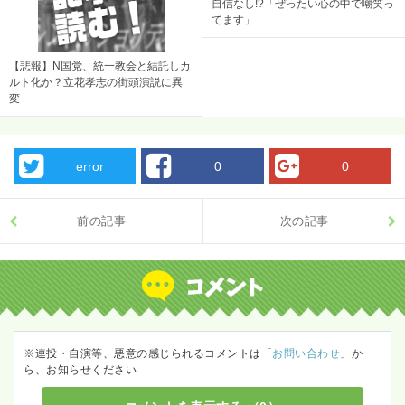
自信なし!?「ぜったい心の中で嘲笑っ
てます」
【悲報】N国党、統一教会と結託しカ
ルト化か？立花孝志の街頭演説に異
変
error
0
0
前の記事
次の記事
※連投・自演等、悪意の感じられるコメントは「
お問い合わせ
」か
ら、お知らせください