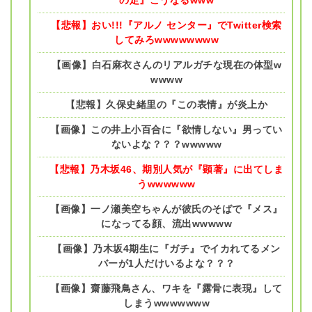
【悲報】おい!!!『アルノ センター』でTwitter検索
してみろwwwwwwww
【画像】白石麻衣さんのリアルガチな現在の体型w
wwww
【悲報】久保史緒里の『この表情』が炎上か
【画像】この井上小百合に『欲情しない』男ってい
ないよな？？？wwwww
【悲報】乃木坂46、期別人気が『顕著』に出てしま
うwwwwww
【画像】一ノ瀬美空ちゃんが彼氏のそばで『メス』
になってる顔、流出wwwww
【画像】乃木坂4期生に『ガチ』でイカれてるメン
バーが1人だけいるよな？？？
【画像】齋藤飛鳥さん、ワキを『露骨に表現』して
しまうwwwwwww