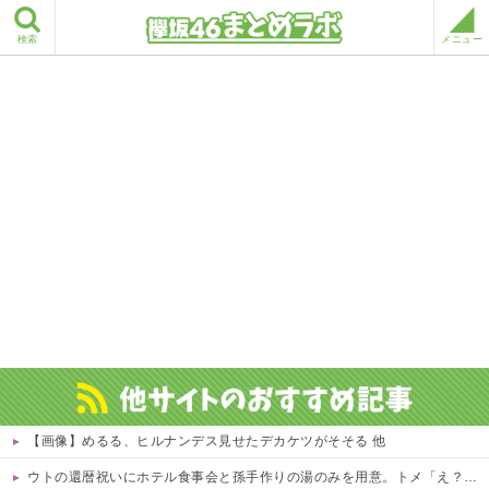
検索
メニュー
【画像】めるる、ヒルナンデス見せたデカケツがそそる 他
ウトの還暦祝いにホテル食事会と孫手作りの湯のみを用意。トメ「え？旅行じゃないの？周りは旅行なのに」図々しすぎる暴言に絶句←孫の気持ちを無下にする最低ババア