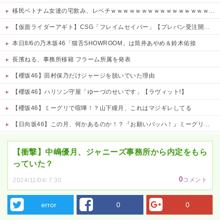
移民ベトナム女達の宅飲み、レベチｗｗｗｗｗｗｗｗｗｗｗｗｗｗｗｗｗｗｗｗｗｗｗｗ
【仮面ライダーアギト】CSG「フレイムセイバー」【プレバン受注開始】
本日8/6の乃木坂46「猫舌SHOWROOM」は筒井あやめ＆鈴木佑捺
長濱ねる、事務所移籍 フラーム所属を発表
【櫻坂46】田村保乃だけジャージを脱いでいた理由
【櫻坂46】ハリソン守屋「ゆーづのせいです」【ラヴィット!】
【櫻坂46】ミーグリで喧嘩！？山下瞳月、これはマジギレしてる
【日向坂46】この月、何かあるのか！？『お願いバッハ！』ミーグリ日程がこちら
Powered by livedoor 相互RSS
【衝撃】中嶋優月、ジャニーズ事務所から内定をもら
っていた？
0
コメント
2024/11/04/ 7:30
error
0
0