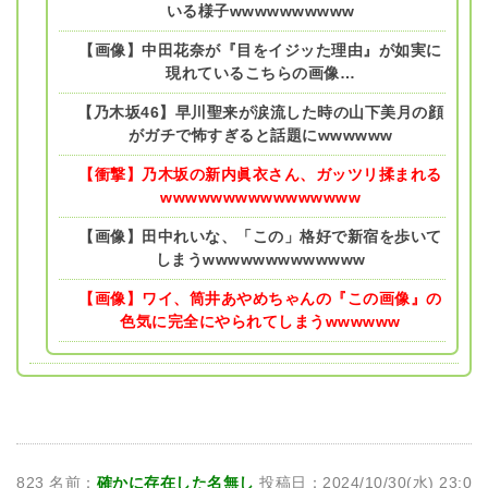
いる様子wwwwwwwwww
【画像】中田花奈が『目をイジッた理由』が如実に
現れているこちらの画像…
【乃木坂46】早川聖来が涙流した時の山下美月の顔
がガチで怖すぎると話題にwwwwww
【衝撃】乃木坂の新内眞衣さん、ガッツリ揉まれる
wwwwwwwwwwwwwwww
【画像】田中れいな、「この」格好で新宿を歩いて
しまうwwwwwwwwwwwww
【画像】ワイ、筒井あやめちゃんの『この画像』の
色気に完全にやられてしまうwwwwww
823 名前：
確かに存在した名無し
投稿日：2024/10/30(水) 23:0