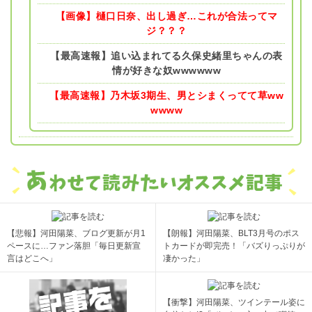
【画像】樋口日奈、出し過ぎ…これが合法ってマ
ジ？？？
【最高速報】追い込まれてる久保史緒里ちゃんの表
情が好きな奴wwwwww
【最高速報】乃木坂3期生、男とシまくってて草ww
wwww
【悲報】河田陽菜、ブログ更新が月1
【朗報】河田陽菜、BLT3月号のポス
ペースに…ファン落胆「毎日更新宣
トカードが即完売！「バズりっぷりが
言はどこへ」
凄かった」
【衝撃】河田陽菜、ツインテール姿に