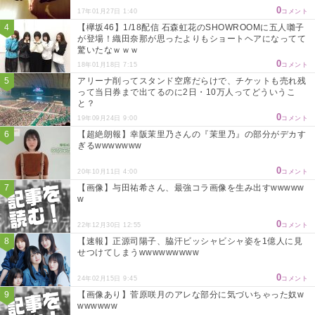
0
17年01月27日 1:40
コメント
【欅坂46】1/18配信 石森虹花のSHOWROOMに五人囃子
が登場！織田奈那が思ったよりもショートヘアになってて
驚いたなｗｗｗ
0
18年01月18日 7:15
コメント
アリーナ削ってスタンド空席だらけで、チケットも売れ残
って当日券まで出てるのに2日・10万人ってどういうこ
と？
0
19年09月24日 9:00
コメント
【超絶朗報】幸阪茉里乃さんの『茉里乃』の部分がデカす
ぎるwwwwwww
0
20年10月11日 4:00
コメント
【画像】与田祐希さん、最強コラ画像を生み出すwwwww
w
0
22年12月30日 12:55
コメント
【速報】正源司陽子、脇汗ビッシャビシャ姿を1億人に見
せつけてしまうwwwwwwwww
0
24年02月15日 9:45
コメント
【画像あり】菅原咲月のアレな部分に気づいちゃった奴w
wwwwww