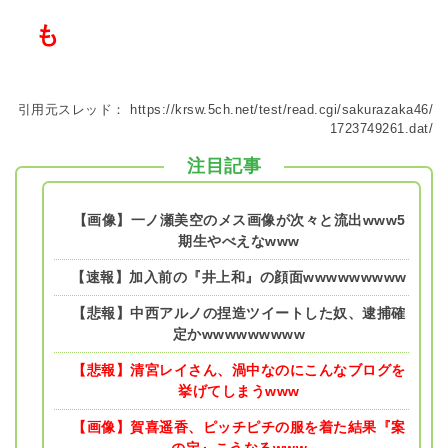
も
引用元スレッド：
https://krsw.5ch.net/test/read.cgi/sakurazaka46/
1723749261.dat/
注目記事
【画像】一ノ瀬美空のメス画像が次々と流出www5
期生やべえなwww
【速報】加入前の『井上和』の顔面wwwwwwwww
【悲報】中西アルノの捏造ツイートした奴、逮捕確
定かwwwwwwwww
【悲報】清宮レイさん、渦中なのにこんなブログを
挙げてしまうwww
【画像】賀喜遥香、ピッチピチの服を着た結果『案
の定』こうなるwww