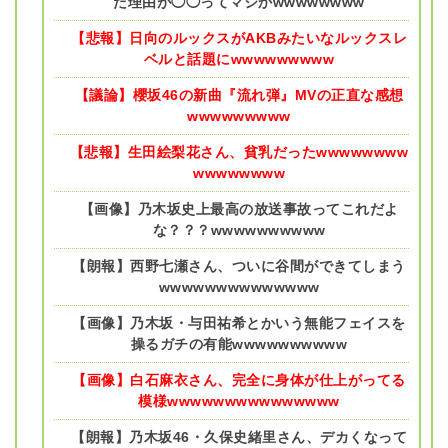
た理由が◯◯ってマジかwwwwwwww
【悲報】日向のルックスがAKBみたいなルックスレ
ベルと話題にwwwwwwwww
【議論】櫻坂46の新曲『流れ弾』MVの正直な感想
wwwwwwwww
【悲報】生田絵梨花さん、貧乳だったwwwwwwww
wwwwwwww
【画像】乃木坂史上最高の放送事故ってこれだよ
な？？？wwwwwwwwww
【朗報】西野七瀬さん、ついに谷間ができてしまう
wwwwwwwwwwwwww
【画像】乃木坂・与田祐希とかいう無能フェイスを
操るガチの有能wwwwwwwwww
【画像】白石麻衣さん、完全に身体が仕上がってる
模様wwwwwwwwwwwwwww
【朗報】乃木坂46・久保史緒里さん、デカくなって