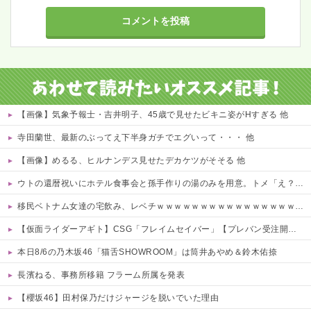
【画像】気象予報士・吉井明子、45歳で見せたビキニ姿がHすぎる 他
寺田蘭世、最新のぶってえ下半身ガチでエグいって・・・ 他
【画像】めるる、ヒルナンデス見せたデカケツがそそる 他
ウトの還暦祝いにホテル食事会と孫手作りの湯のみを用意。トメ「え？旅行じゃないの？周りは旅行なのに」図々しすぎる暴言に絶句←孫の気持ちを無下にする最低ババア
移民ベトナム女達の宅飲み、レベチｗｗｗｗｗｗｗｗｗｗｗｗｗｗｗｗｗｗｗｗｗｗｗｗ
【仮面ライダーアギト】CSG「フレイムセイバー」【プレバン受注開始】
本日8/6の乃木坂46「猫舌SHOWROOM」は筒井あやめ＆鈴木佑捺
長濱ねる、事務所移籍 フラーム所属を発表
【櫻坂46】田村保乃だけジャージを脱いでいた理由