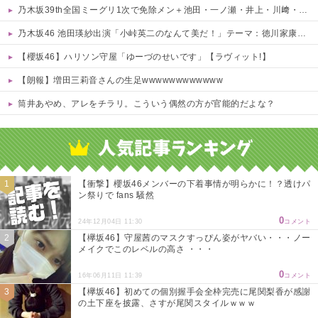
乃木坂39th全国ミーグリ1次で免除メン＋池田・一ノ瀬・井上・川﨑・菅原・中西が全完売
乃木坂46 池田瑛紗出演「小峠英二のなんて美だ！」テーマ：徳川家康【2025.8.5 24:00〜 TOKYO MX】
【櫻坂46】ハリソン守屋「ゆーづのせいです」【ラヴィット!】
【朗報】増田三莉音さんの生足wwwwwwwwwwww
筒井あやめ、アレをチラリ。こういう偶然の方が官能的だよな？
Powered by livedoor 相互RSS
【衝撃】櫻坂46メンバーの下着事情が明らかに！？透けパ
ン祭りで fans 騒然
0
24年12月04日 11:30
コメント
【欅坂46】守屋茜のマスクすっぴん姿がヤバい・・・ノー
メイクでこのレベルの高さ ・・・
0
16年06月11日 11:39
コメント
【欅坂46】初めての個別握手会全枠完売に尾関梨香が感謝
の土下座を披露、さすが尾関スタイルｗｗｗ