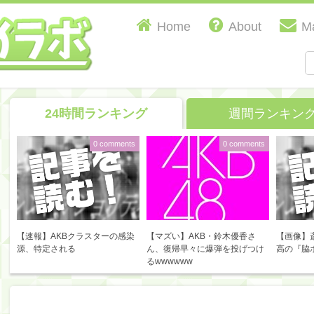
Home
About
Ma
24時間ランキング
週間ランキン
0 comments
0 comments
【速報】AKBクラスターの感染
【マズい】AKB・鈴木優香さ
【画像】
源、特定される
ん、復帰早々に爆弾を投げつけ
高の『脇
るwwwwww