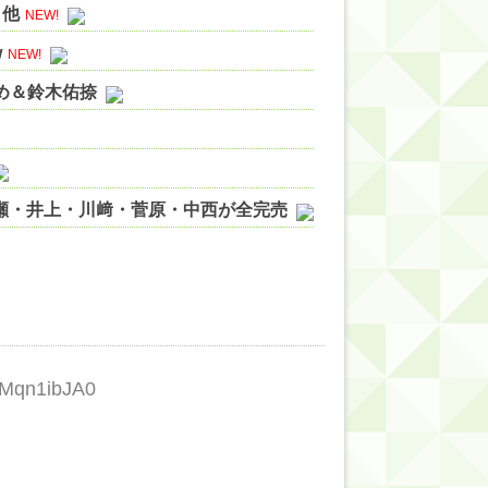
 他
NEW!
w
NEW!
やめ＆鈴木佑捺
ノ瀬・井上・川﨑・菅原・中西が全完売
ィット!】
ジギレしてる
ッハ！』ミーグリ日程がこちら
wwwww
Mqn1ibJA0