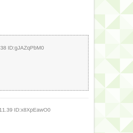
的だよな？
38 ID:gJAZqPbM0
1.39 ID:x8XpEawO0