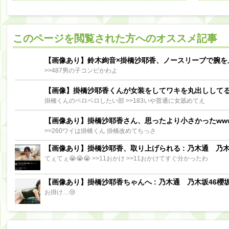
阪口珠美出演「秘密のストレス共有バラエティ め組の園」男の余計な一言SP【2025.8.5 23:56〜 TBS】
【櫻坂46】ミーグリで喧嘩！？山下瞳月、これはマジギレしてる
このページを閲覧された方へのオススメ記事
【日向坂46】この月、何かあるのか！？『お願いバッハ！』ミーグリ日程がこちら
Powere
Powered by livedoor 相互RSS
【画像あり】鈴木絢音×掛橋沙耶香、ノースリーブで腕を
>>487男の子コンビかわよ
【画像】掛橋沙耶香くんが女装をしてワキを丸出しして
掛橋くんのペロペロしたい部 >>183いや普通に女舐めてえ
【画像あり】掛橋沙耶香さん、思ったより小さかったww
>>260ワイは掛橋くん 掛橋改めてちっさ
【画像あり】掛橋沙耶香、取り上げられる : 乃木通 乃木坂
てぇてぇ😭😭😭 >>11おかけ >>11おかけてすぐ分かったわ
【画像あり】掛橋沙耶香ちゃんへ : 乃木通 乃木坂46櫻坂
お掛け…😢