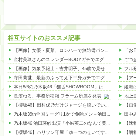
相互サイトのおススメ記事
【画像】女優・夏菜、ロンハーで無防備パンチラ 他
NEW!
金村美玖さんのスレンダーBODYガチでエグいって・・・ガチでエグいって・・・ 他
【画像】気象予報士・吉井明子、45歳で見せたビキニ姿がHすぎる 他
寺田蘭世、最新のぶってえ下半身ガチでエグいって・・・ 他
本日8/6の乃木坂46「猫舌SHOWROOM」は筒井あやめ＆鈴木佑捺
長濱ねる、事務所移籍 フラーム所属を発表
【櫻坂46】田村保乃だけジャージを脱いでいた理由
乃木坂39th全国ミーグリ1次で免除メン＋池田・一ノ瀬・井上・川﨑・菅原・中西が全完売
乃木坂46 池田瑛紗出演「小峠英二のなんて美だ！」テーマ：徳川家康【2025.8.5 24:00〜 TOKYO MX】
【櫻坂46】ハリソン守屋「ゆーづのせいです」【ラヴィット!】