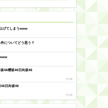
【川﨑桜】まあ、でも筑駒は断れないだろ？
乃木坂46『オリコン上半期SG1位獲得!!』←もうこれ今が全盛期だろwwwwww
d by livedoor 相互RSS
上げてしまうwww
る件についてどう思う？
www
46櫻坂46日向坂46
乃木通
46日向坂46
乃木通