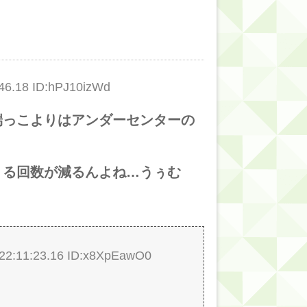
6.18 ID:hPJ10izWd
端っこよりはアンダーセンターの
くる回数が減るんよね…うぅむ
:11:23.16 ID:x8XpEawO0