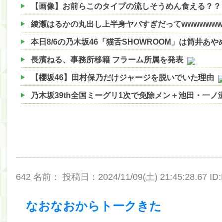
【画像】お前らこのタイプの流しそうめん食える？？
綾瀬はるかの丸出し上半身ヤバすぎだってwwwwww
本日8/6の乃木坂46「猫舌SHOWROOM」は筒井あ
長濱ねる、事務所移籍 フラーム所属を発表
【櫻坂46】田村保乃だけジャージを脱いでいた理由
乃木坂39th全国ミーグリ1次で免除メン＋池田・一
【櫻坂46】ハリソン守屋「ゆーづのせいです」【ラヴ
【櫻坂46】ミーグリで喧嘩！？山下瞳月、これはマ
【日向坂46】この月、何かあるのか！？『お願いバ
【速報】中村麗乃ちゃんの思い出、挙げてけwwwwww
642 名前：
投稿日：2024/11/09(土) 21:45:28.67 ID:
【朗報】増田三莉音さんの生足wwwwwwwwwwww
【朗報】増田三莉音さんの生足wwwwwwwwwwww
なおなおからトークきた
【川﨑桜】まあ、でも筑駒は断れないだろ？