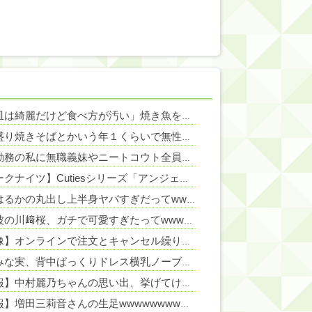
「お皿は綺麗だけど食べ方が汚い」焼き魚を食べた知人の信じられない所作…両手で1本ずつ箸を持ち、骨や手をしゃぶり、口から出した骨をテーブルに並べる・・・
NEW!
ごつ盛り焼きそばとかいう年１くらいで無性に食いたくなるやつｗｗｗｗｗｗｗｗ
NEW!
フル勤務の私に無職義妹やニートコウト全員分の家事を押し付ける義家族！早朝4時起き生活に限界。ついに言い放った「強烈なド直球正論」に義一族阿鼻叫喚ｗｗ←怠け者どもに正論のナイフをグサリ
NEW!
【アークナイツ】Cutiesシリーズ「アンジェリーナ」「テキーラ」デフォルメフィギュア【予約開始】
綾瀬はるかの丸出し上半身ヤバすぎだってwwwwwww
NEW!
地上波の川﨑桜、ガチで可愛すぎたってwwwwww
NEW!
【画像】オンラインで注文とキャンセル繰り返し総額43億円被害32歳の美女を逮捕
田中みな実、背中ぱっくりドレス横乳ノーブラお●ぱい！スリット内腿
N
【速報】中村麗乃ちゃんの思い出、挙げてけwwwwwwwwwww
【朗報】増田三莉音さんの生足wwwwwwwwwwww