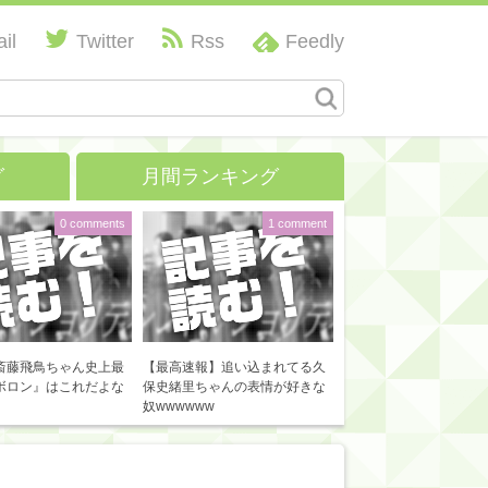
il
Twitter
Rss
Feedly
グ
月間ランキング
0 comments
1 comment
斎藤飛鳥ちゃん史上最
【最高速報】追い込まれてる久
ボロン』はこれだよな
保史緒里ちゃんの表情が好きな
奴wwwwww