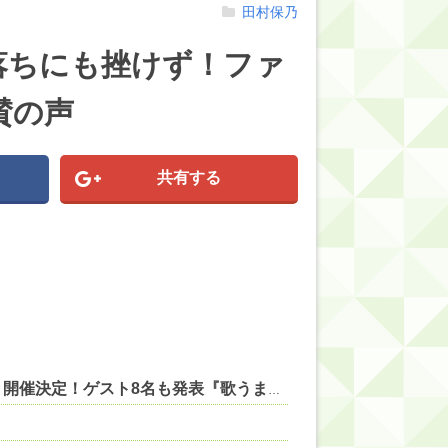
田村保乃
落ちにも挫けず！ファ
賛の声
共有する
【にじさんじ】レヴィちゃん、3Dライブ「人間燦歌」開催決定！ゲスト8名も発表『歌うまバイキングなゲストや』【8/18(火)21:00】 他