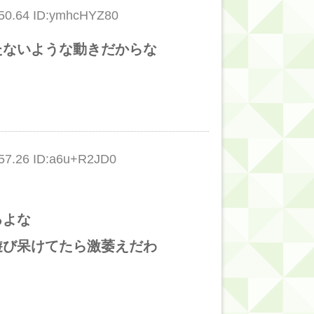
0.64 ID:ymhcHYZ80
たないような動きだからな
7.26 ID:a6u+R2JD0
るよな
遊び呆けてたら激萎えだわ