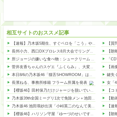
相互サイトのおススメ記事
【速報】乃木坂5期生、すぐベロを「こう」やってシてしまうwwwwww 他
長州小力、西口DXプロレス8月大会でリング復帰 対戦相手はクロちゃん 他
所ジョージの嫌いな食べ物：シュークリーム 他
NEW!
菅井友香ちゃんのスゲエ『ふくらみ』、大変なことになってるって... 他
本日8/6の乃木坂46「猫舌SHOWROOM」は筒井あやめ＆鈴木佑捺
長濱ねる、事務所移籍 フラーム所属を発表
【櫻坂46】田村保乃だけジャージを脱いでいた理由
【動
乃木坂39th全国ミーグリ1次で免除メン＋池田・一ノ瀬・井上・川﨑・菅原・中西が全完売
乃木坂46 池田瑛紗出演「小峠英二のなんて美だ！」テーマ：徳川家康【2025.8.5 24:00〜 TOKYO MX】
【櫻坂46】ハリソン守屋「ゆーづのせいです」【ラヴィット!】