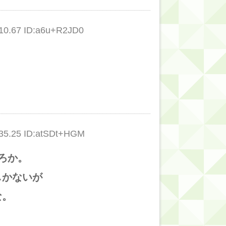
0.67 ID:a6u+R2JD0
5.25 ID:atSDt+HGM
ろか。
しかないが
な。