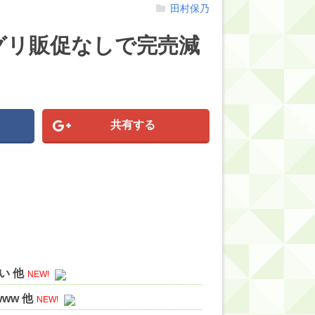
田村保乃
グリ販促なしで完売減
共有する
い 他
NEW!
ww 他
NEW!