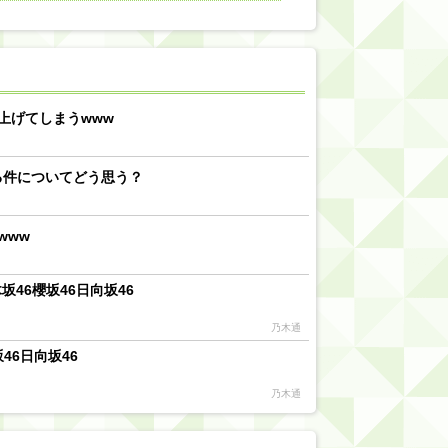
【川﨑桜】まあ、でも筑駒は断れないだろ？
乃木坂46『オリコン上半期SG1位獲得!!』←もうこれ今が全盛期だろwwwwww
d by livedoor 相互RSS
上げてしまうwww
る件についてどう思う？
www
46櫻坂46日向坂46
乃木通
46日向坂46
乃木通