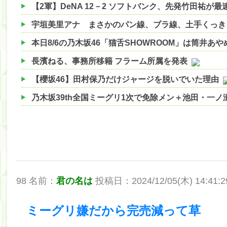
本日8/6の乃木坂46「猫舌SHOWROOM」は筒井あ
長濱ねる、事務所移籍 フラーム所属を発表
【櫻坂46】田村保乃だけジャージを脱いでいた理由
乃木坂39th全国ミーグリ1次で免除メン＋池田・一
【櫻坂46】ハリソン守屋「ゆーづのせいです」【ラヴ
【櫻坂46】ミーグリで喧嘩！？山下瞳月、これはマ
【日向坂46】この月、何かあるのか！？『お願いバ
【速報】中村麗乃ちゃんの思い出、挙げてけwwwwww
98 名前：
君の名は
投稿日：2024/12/05(木) 14:41:29
【朗報】増田三莉音さんの生足wwwwwwwwwwww
【朗報】増田三莉音さんの生足wwwwwwwwwwww
ミーグリ嫌だから完売減って草
【川﨑桜】まあ、でも筑駒は断れないだろ？