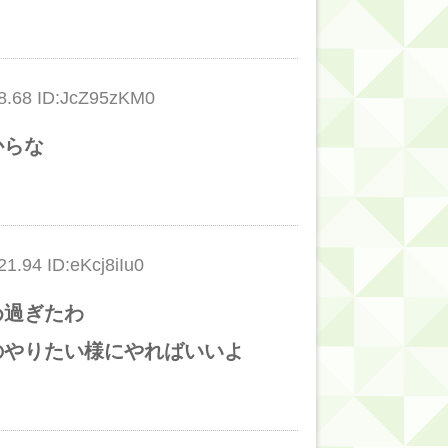
的だよな？
.68 ID:JcZ95zKM0
からな
.94 ID:eKcj8iIu0
め過ぎたわ
のやりたい様にやればいいよ