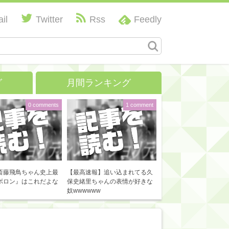
il
Twitter
Rss
Feedly
グ
月間ランキング
0 comments
1 comment
斎藤飛鳥ちゃん史上最
【最高速報】追い込まれてる久
ボロン』はこれだよな
保史緒里ちゃんの表情が好きな
奴wwwwww