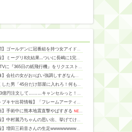
NEW!
【質問】ゴールデンに冠番組を持つ女アイドルがいないのは何故なのか？
NEW!
【朗報】ミーグリ8次結果...ついに長嶋に1完売がつく！！！
NEW!
「CDTVに『365日の紙飛行機』をリクエストしたのは九州に住む中学生」←この事実って結構デカいよな【AKB48】
NEW!
【画像】会社の女がお○ぱい強調しすぎなんだけどｗｗｗ
NEW!
鍵失くした男「45分だけ部屋に入れろ！何もしないから！」→女子大生「無理です（警察呼びます）」→男「熱中症になれってか！使えないな！」完全に不審者で草ｗｗｗ
女「43億円注文して………キャンセルっと！」←こいつの目的
NEW!
【コトブキヤ出荷情報】「フレームアーティスト 雪ミク」「創彩少女庭園 早乙女 瑠衣【桃桜高校・競泳水着】」プラモデルほか【発売日決定】
画】手術中に熊本地震直撃やばすぎる
NEW!
【速報】中村麗乃ちゃんの思い出、挙げてけwwwwwwwwwww
【朗報】増田三莉音さんの生足wwwwwwwwwwww