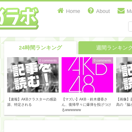
Home
About
Ma
24時間ランキング
週間ランキン
0 comments
0 comments
【速報】AKBクラスターの感染
【マズい】AKB・鈴木優香さ
【画像】
源、特定される
ん、復帰早々に爆弾を投げつけ
高の『脇
るwwwwww