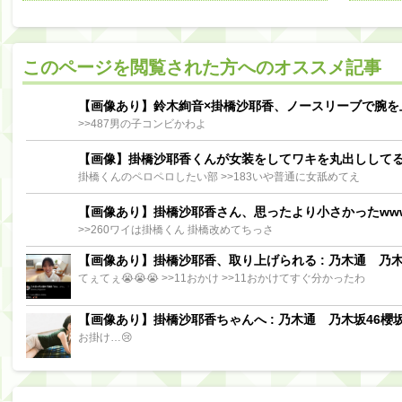
阪口珠美出演「秘密のストレス共有バラエティ め組の園」男の余計な一言SP【2025.8.5 23:56〜 TBS】
【櫻坂46】ミーグリで喧嘩！？山下瞳月、これはマジギレしてる
このページを閲覧された方へのオススメ記事
【日向坂46】この月、何かあるのか！？『お願いバッハ！』ミーグリ日程がこちら
Powere
Powered by livedoor 相互RSS
【画像あり】鈴木絢音×掛橋沙耶香、ノースリーブで腕を
>>487男の子コンビかわよ
【画像】掛橋沙耶香くんが女装をしてワキを丸出しして
掛橋くんのペロペロしたい部 >>183いや普通に女舐めてえ
【画像あり】掛橋沙耶香さん、思ったより小さかったww
>>260ワイは掛橋くん 掛橋改めてちっさ
【画像あり】掛橋沙耶香、取り上げられる : 乃木通 乃木坂
てぇてぇ😭😭😭 >>11おかけ >>11おかけてすぐ分かったわ
【画像あり】掛橋沙耶香ちゃんへ : 乃木通 乃木坂46櫻坂
お掛け…😢