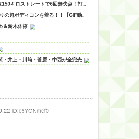
【2軍】DeNA 12－2 ソフトバンク、先発竹田祐が最速150キロストレートで6回無失点！打線は5回6者連続ヒット・全員出塁の9点で圧勝 他
宇垣美里アナ まさかのパン線、ブラ線、土手くっきりの超ボディコンを着る！！【GIF動画あり】
NEW!
やめ＆鈴木佑捺
ノ瀬・井上・川﨑・菅原・中西が全完売
ィット!】
ジギレしてる
ッハ！』ミーグリ日程がこちら
wwwww
.22 ID:c6YONmcf0