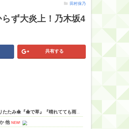
田村保乃
らず大炎上！乃木坂4
共有する
【にじさんじ】リゼの登録者100万人記念グッズに折りたたみ傘『傘で草』『晴れてても雨降りそう』 他
NEW!
か 他
NEW!