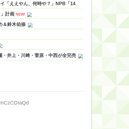
NPB「暑さ対策でファームの開始時間変更します」ワイ「ええやん、何時や？」NPB「14時開始」ワイ「え？」NPB「14時開始」 他
リ」計画
NEW!
やめ＆鈴木佑捺
ノ瀬・井上・川﨑・菅原・中西が全完売
ィット!】
ジギレしてる
ッハ！』ミーグリ日程がこちら
wwwww
:mCzCDIaQd