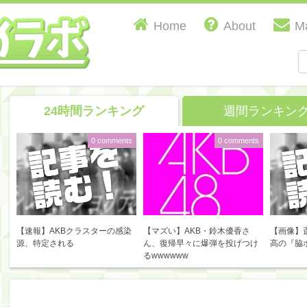
Home
About
Ma
24時間ランキング
週間ランキン
0 comments
0 comments
【速報】AKBクラスターの感染
【マズい】AKB・鈴木優香さ
【画像】
源、特定される
ん、復帰早々に爆弾を投げつけ
高の『脇
るwwwwww