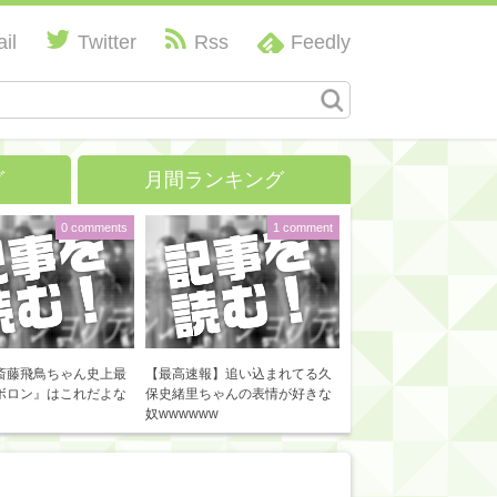
il
Twitter
Rss
Feedly
グ
月間ランキング
0 comments
1 comment
斎藤飛鳥ちゃん史上最
【最高速報】追い込まれてる久
ボロン』はこれだよな
保史緒里ちゃんの表情が好きな
奴wwwwww