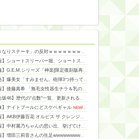
NEW!
「いきなりステーキ」の反対ｗｗｗｗｗｗｗｗｗ
NEW!
NEW!
【悲報】ショートスリーパー堀、ショートスリーパーでない事がバレてしまう
【銀魂】G.E.M.シリーズ「神楽[限定復刻版再販)]」フィギュア【明日予約開始】
NEW!
【緊急】爆美女「すみません。砲弾3つ持ってきました」警察「！？」自衛隊「！？」→結果w w w w w w w w
【朗報】後藤真希 「無毛女性器生チラ＆乳の首ポロリ」計画
NEW!
【日向坂46】歴代の“点数”一覧、更新される
NEW!
像】ナイトプールにどスケベギャル
NEW!
【朗報】AKB伊藤百花 オルビス ザ クレンジングオイルとのタイアップ決定！！【AKB48いともも】
【速報】中村麗乃ちゃんの思い出、挙げてけwwwwwwwwwww
【朗報】増田三莉音さんの生足wwwwwwwwwwww