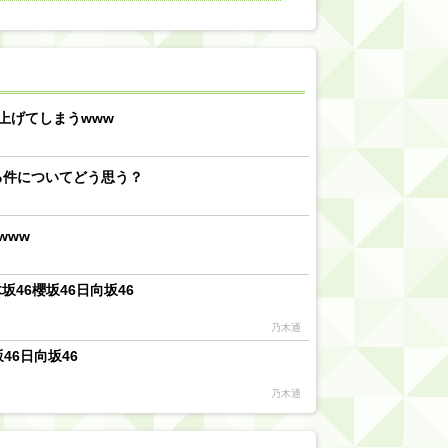
【川﨑桜】まあ、でも筑駒は断れないだろ？
乃木坂46『オリコン上半期SG1位獲得!!』←もうこれ今が全盛期だろwwwwww
d by livedoor 相互RSS
上げてしまうwww
る件についてどう思う？
www
46櫻坂46日向坂46
乃木通
46日向坂46
乃木通