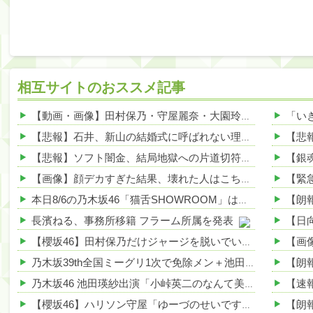
相互サイトのおススメ記事
【動画・画像】田村保乃・守屋麗奈・大園玲の制服姿！【ほのす・れなぁ・ぞの】【櫻坂46】 他
【悲報】石井、新山の結婚式に呼ばれない理由がこちらwwwwww 他
【悲報】ソフト闇金、結局地獄への片道切符www 他
NEW!
【画像】顔デカすぎた結果、壊れた人はこちらwwwwww 他
本日8/6の乃木坂46「猫舌SHOWROOM」は筒井あやめ＆鈴木佑捺
長濱ねる、事務所移籍 フラーム所属を発表
【画
【櫻坂46】田村保乃だけジャージを脱いでいた理由
乃木坂39th全国ミーグリ1次で免除メン＋池田・一ノ瀬・井上・川﨑・菅原・中西が全完売
乃木坂46 池田瑛紗出演「小峠英二のなんて美だ！」テーマ：徳川家康【2025.8.5 24:00〜 TOKYO MX】
【櫻坂46】ハリソン守屋「ゆーづのせいです」【ラヴィット!】