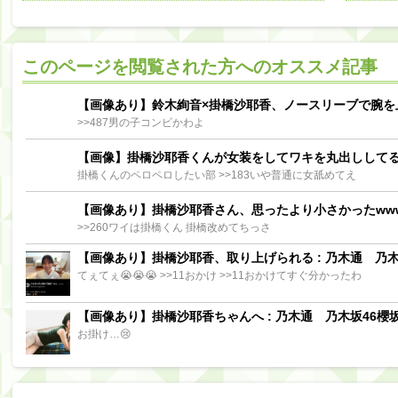
阪口珠美出演「秘密のストレス共有バラエティ め組の園」男の余計な一言SP【2025.8.5 23:56〜 TBS】
【櫻坂46】ミーグリで喧嘩！？山下瞳月、これはマジギレしてる
このページを閲覧された方へのオススメ記事
【日向坂46】この月、何かあるのか！？『お願いバッハ！』ミーグリ日程がこちら
Powere
Powered by livedoor 相互RSS
【画像あり】鈴木絢音×掛橋沙耶香、ノースリーブで腕を
>>487男の子コンビかわよ
【画像】掛橋沙耶香くんが女装をしてワキを丸出しして
掛橋くんのペロペロしたい部 >>183いや普通に女舐めてえ
【画像あり】掛橋沙耶香さん、思ったより小さかったww
>>260ワイは掛橋くん 掛橋改めてちっさ
【画像あり】掛橋沙耶香、取り上げられる : 乃木通 乃木坂
てぇてぇ😭😭😭 >>11おかけ >>11おかけてすぐ分かったわ
【画像あり】掛橋沙耶香ちゃんへ : 乃木通 乃木坂46櫻坂
お掛け…😢