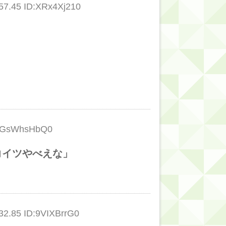
7.45 ID:XRx4Xj210
D:GsWhsHbQ0
コイツやべえな」
2.85 ID:9VIXBrrG0