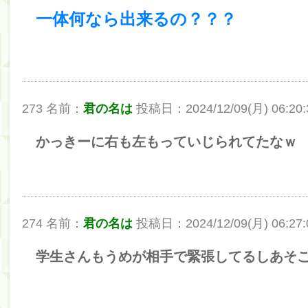
一体何なら出来るの？？？
筒井あやめ、アレをチラリ。こういう偶然の方が官能
Powered by livedoor 相互RSS
273 名前：
君の名は
投稿日：2024/12/09(月) 06:20:32
かっきーに右も左もっていじられてたなｗ
274 名前：
君の名は
投稿日：2024/12/09(月) 06:27:03
学生さんもうめが相手で緊張してるしあそ