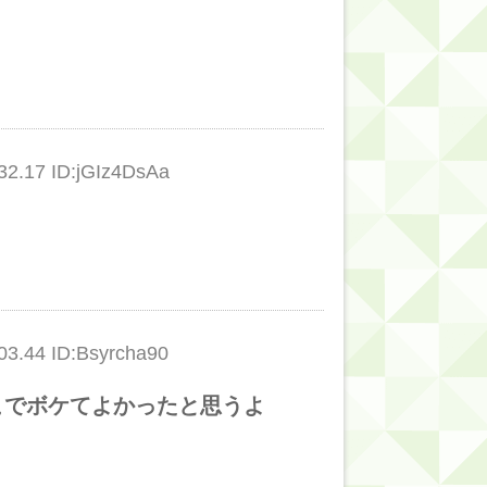
的だよな？
.17 ID:jGIz4DsAa
.44 ID:Bsyrcha90
こでボケてよかったと思うよ