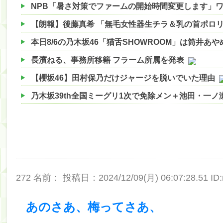
【朗報】後藤真希 「無毛女性器生チラ＆乳の首ポロ
本日8/6の乃木坂46「猫舌SHOWROOM」は筒井あ
長濱ねる、事務所移籍 フラーム所属を発表
【櫻坂46】田村保乃だけジャージを脱いでいた理由
乃木坂39th全国ミーグリ1次で免除メン＋池田・一
【櫻坂46】ハリソン守屋「ゆーづのせいです」【ラヴ
【櫻坂46】ミーグリで喧嘩！？山下瞳月、これはマ
【日向坂46】この月、何かあるのか！？『お願いバ
【速報】中村麗乃ちゃんの思い出、挙げてけwwwwww
272 名前：
投稿日：2024/12/09(月) 06:07:28.51 ID
【朗報】増田三莉音さんの生足wwwwwwwwwwww
【朗報】増田三莉音さんの生足wwwwwwwwwwww
あのさあ、梅ってさあ、
【川﨑桜】まあ、でも筑駒は断れないだろ？