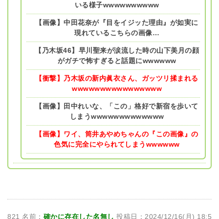
いる様子wwwwwwwwww
【画像】中田花奈が『目をイジッた理由』が如実に
現れているこちらの画像…
【乃木坂46】早川聖来が涙流した時の山下美月の顔
がガチで怖すぎると話題にwwwwww
【衝撃】乃木坂の新内眞衣さん、ガッツリ揉まれる
wwwwwwwwwwwwwwww
【画像】田中れいな、「この」格好で新宿を歩いて
しまうwwwwwwwwwwwww
【画像】ワイ、筒井あやめちゃんの『この画像』の
色気に完全にやられてしまうwwwwww
821 名前：
確かに存在した名無し
投稿日：2024/12/16(月) 18:5