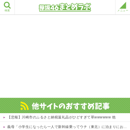
検索
メニュー
【悲報】川崎市のふるさと納税返礼品がひどすぎて草wwwwww 他
義母「小学生になったら一人で新幹線乗ってウチ（東北）に泊まりにおいで♪」と会うたびしつこい……「昔パパも一人で乗った」とか時代錯誤すぎ！治安も防犯も無視して女児を一人で遠出させようとする無神経義母にブチ切れ