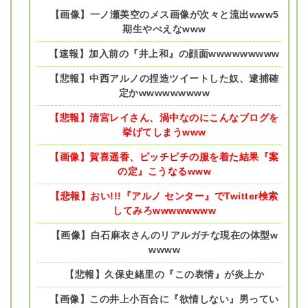
【画像】一ノ瀬美空のメス画像が次々と流出www5
期生やべえなwww
【速報】加入前の『井上和』の顔面wwwwwwwww
【悲報】中西アルノの捏造ツイートした奴、逮捕確
定かwwwwwwwww
【悲報】清宮レイさん、渦中なのにこんなブログを
挙げてしまうwww
【画像】賀喜遥香、ピッチピチの服を着た結果『案
の定』こうなるwww
【悲報】おい!!!『アルノ センター』でTwitter検索
してみろwwwwwwww
【画像】白石麻衣さんのリアルガチな現在の体型w
wwww
【悲報】久保史緒里の『この表情』が炎上か
【画像】この井上小百合に『欲情しない』男ってい