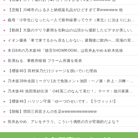
【悲報】川崎市のふるさと納税返礼品がひどすぎて草wwwwww 他
義母「小学生になったら一人で新幹線乗ってウチ（東北）に泊まりにおいで♪」と会うたびしつこい……「昔パパも一人で乗った」とか時代錯誤すぎ！治安も防犯も無視して女児を一人で遠出させようとする無神経義母にブチ切れ
【動画】大阪のゲリラ豪雨を生駒山の山頂から撮影したビデオが美しい。
イオン爆発「車で来てるから戻るしかない」避難後に館内へ…現場の実態が判明
本日8/6の乃木坂46「猫舌SHOWROOM」は筒井あやめ＆鈴木佑捺
長濱ねる、事務所移籍 フラーム所属を発表
【櫻坂46】田村保乃だけジャージを脱いでいた理由
乃木坂39th全国ミーグリ1次で免除メン＋池田・一ノ瀬・井上・川﨑・菅原・中西が全完売
乃木坂46 池田瑛紗出演「小峠英二のなんて美だ！」テーマ：徳川家康【2025.8.5 24:00〜 TOKYO MX】
【櫻坂46】ハリソン守屋「ゆーづのせいです」【ラヴィット!】
【朗報】増田三莉音さんの生足wwwwwwwwwwww
筒井あやめ、アレをチラリ。こういう偶然の方が官能的だよな？
Powered by livedoor 相互RSS