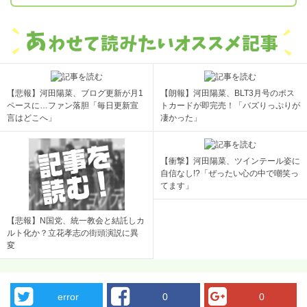
【悲報】河田陽菜、ブログ更新が月1
【朗報】河田陽菜、BLT3月号のポス
ペースに…ファン落胆「毎日更新宣
トカードが即完売！「バズりっぷりが
言はどこへ」
凄かった」
【衝撃】河田陽菜、ツインテール姿に
自信なし!?「ぜったい心の中で嘲笑っ
てます」
【悲報】N国党、統一教会と結託しカ
ルト化か？立花孝志の街頭演説に異
変
error
0
0