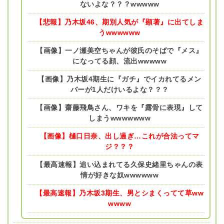
ないよな？？？wwwww
【悲報】乃木坂46、期別人気が『顕著』に出てしま
うwwwwww
【画像】一ノ瀬美空ちゃんが彼氏のそばで『メス』
になってる顔、流出wwwww
【画像】乃木坂4期生に『ガチ』でイカれてるメン
バーが1人だけいるよな？？？
【画像】齋藤飛鳥さん、ワキを『露骨に表現』して
しまうwwwwwww
【画像】樋口日奈、出し過ぎ…これが合法ってマ
ジ？？？
【最高速報】追い込まれてる久保史緒里ちゃんの表
情が好きな奴wwwwww
【最高速報】乃木坂3期生、男とシまくってて草ww
wwww