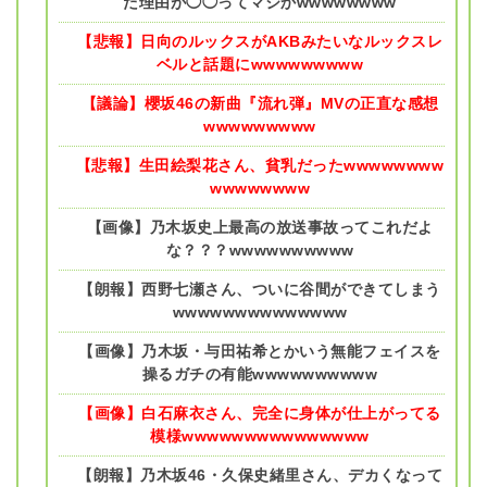
た理由が◯◯ってマジかwwwwwwww
【悲報】日向のルックスがAKBみたいなルックスレ
ベルと話題にwwwwwwwww
【議論】櫻坂46の新曲『流れ弾』MVの正直な感想
wwwwwwwww
【悲報】生田絵梨花さん、貧乳だったwwwwwwww
wwwwwwww
【画像】乃木坂史上最高の放送事故ってこれだよ
な？？？wwwwwwwwww
【朗報】西野七瀬さん、ついに谷間ができてしまう
wwwwwwwwwwwwww
【画像】乃木坂・与田祐希とかいう無能フェイスを
操るガチの有能wwwwwwwwww
【画像】白石麻衣さん、完全に身体が仕上がってる
模様wwwwwwwwwwwwwww
【朗報】乃木坂46・久保史緒里さん、デカくなって