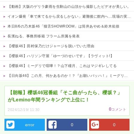
【動画】大阪のゲリラ豪雨を生駒山の山頂から撮影したビデオが美しい。
イオン爆発「車で来てるから戻るしかない」避難後に館内へ…現場の実態が判明
本日8/6の乃木坂46「猫舌SHOWROOM」は筒井あやめ＆鈴木佑捺
長濱ねる、事務所移籍 フラーム所属を発表
【櫻坂46】田村保乃だけジャージを脱いでいた理由
【櫻坂46】ハリソン守屋「ゆーづのせいです」【ラヴィット!】
【櫻坂46】ミーグリで喧嘩！？山下瞳月、これはマジギレしてる
【日向坂46】この月、何かあるのか！？『お願いバッハ！』ミーグリ日程がこちら
Powered by livedoor 相互RSS
【朗報】櫻坂46冠番組「そこ曲がったら、櫻坂？」
がLemino年間ランキングで上位に！
0
コメント
2024/12/19/ 11:30
error
0
0