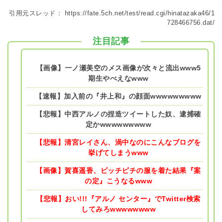
引用元スレッド：
https://fate.5ch.net/test/read.cgi/hinatazaka46/1
728466756.dat/
注目記事
【画像】一ノ瀬美空のメス画像が次々と流出www5
期生やべえなwww
【速報】加入前の『井上和』の顔面wwwwwwwww
【悲報】中西アルノの捏造ツイートした奴、逮捕確
定かwwwwwwwww
【悲報】清宮レイさん、渦中なのにこんなブログを
挙げてしまうwww
【画像】賀喜遥香、ピッチピチの服を着た結果『案
の定』こうなるwww
【悲報】おい!!!『アルノ センター』でTwitter検索
してみろwwwwwwww