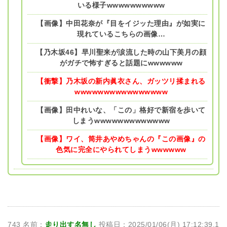
いる様子wwwwwwwwww
【画像】中田花奈が『目をイジッた理由』が如実に
現れているこちらの画像…
【乃木坂46】早川聖来が涙流した時の山下美月の顔
がガチで怖すぎると話題にwwwwww
【衝撃】乃木坂の新内眞衣さん、ガッツリ揉まれる
wwwwwwwwwwwwwwww
【画像】田中れいな、「この」格好で新宿を歩いて
しまうwwwwwwwwwwwww
【画像】ワイ、筒井あやめちゃんの『この画像』の
色気に完全にやられてしまうwwwwww
743 名前：
走り出す名無し
投稿日：2025/01/06(月) 17:12:39.1