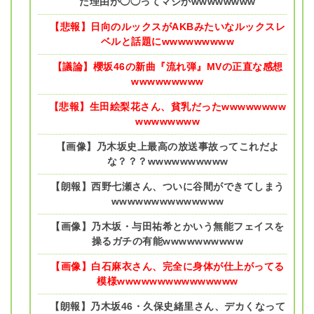
た理由が◯◯ってマジかwwwwwwww
【悲報】日向のルックスがAKBみたいなルックスレ
ベルと話題にwwwwwwwww
【議論】櫻坂46の新曲『流れ弾』MVの正直な感想
wwwwwwwww
【悲報】生田絵梨花さん、貧乳だったwwwwwwww
wwwwwwww
【画像】乃木坂史上最高の放送事故ってこれだよ
な？？？wwwwwwwwww
【朗報】西野七瀬さん、ついに谷間ができてしまう
wwwwwwwwwwwwww
【画像】乃木坂・与田祐希とかいう無能フェイスを
操るガチの有能wwwwwwwwww
【画像】白石麻衣さん、完全に身体が仕上がってる
模様wwwwwwwwwwwwwww
【朗報】乃木坂46・久保史緒里さん、デカくなって