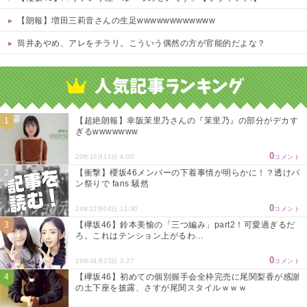
【朗報】増田三莉音さんの生足wwwwwwwwwwww
筒井あやめ、アレをチラリ。こういう偶然の方が官能的だよな？
Powered by livedoor 相互RSS
【超絶朗報】幸阪茉里乃さんの『茉里乃』の部分がデカす
ぎるwwwwwww
0
20年10月11日 4:00
コメント
【衝撃】櫻坂46メンバーの下着事情が明らかに！？透けパ
ン祭りで fans 騒然
0
24年12月04日 11:30
コメント
【欅坂46】鈴本美愉の「三つ編み」part2！可愛過ぎるだ
ろ。これはテンション上がるわ…
0
16年04月23日 3:27
コメント
【欅坂46】初めての個別握手会全枠完売に尾関梨香が感謝
の土下座を披露、さすが尾関スタイルｗｗｗ