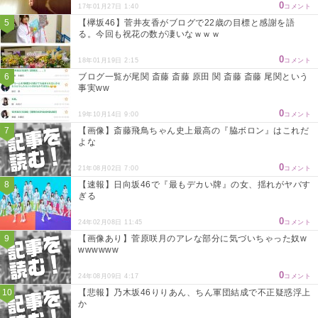
0
17年01月27日 1:40
コメント
【欅坂46】菅井友香がブログで22歳の目標と感謝を語
る。今回も祝花の数が凄いなｗｗｗ
0
18年01月19日 2:15
コメント
ブログ一覧が尾関 斎藤 斎藤 原田 関 斎藤 斎藤 尾関という
事実ww
0
19年10月14日 9:00
コメント
【画像】斎藤飛鳥ちゃん史上最高の『脇ボロン』はこれだ
よな
0
21年08月02日 7:00
コメント
【速報】日向坂46で『最もデカい牌』の女、揺れがヤバす
ぎる
0
24年02月08日 11:45
コメント
【画像あり】菅原咲月のアレな部分に気づいちゃった奴w
wwwwww
0
24年08月09日 4:17
コメント
【悲報】乃木坂46りりあん、ちん軍団結成で不正疑惑浮上
か