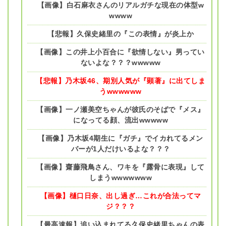
【画像】白石麻衣さんのリアルガチな現在の体型w
wwww
【悲報】久保史緒里の『この表情』が炎上か
【画像】この井上小百合に『欲情しない』男ってい
ないよな？？？wwwww
【悲報】乃木坂46、期別人気が『顕著』に出てしま
うwwwwww
【画像】一ノ瀬美空ちゃんが彼氏のそばで『メス』
になってる顔、流出wwwww
【画像】乃木坂4期生に『ガチ』でイカれてるメン
バーが1人だけいるよな？？？
【画像】齋藤飛鳥さん、ワキを『露骨に表現』して
しまうwwwwwww
【画像】樋口日奈、出し過ぎ…これが合法ってマ
ジ？？？
【最高速報】追い込まれてる久保史緒里ちゃんの表