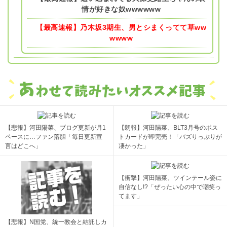
情が好きな奴wwwwww
【最高速報】乃木坂3期生、男とシまくってて草ww
wwww
【悲報】河田陽菜、ブログ更新が月1
【朗報】河田陽菜、BLT3月号のポス
ペースに…ファン落胆「毎日更新宣
トカードが即完売！「バズりっぷりが
言はどこへ」
凄かった」
【衝撃】河田陽菜、ツインテール姿に
自信なし!?「ぜったい心の中で嘲笑っ
てます」
【悲報】N国党、統一教会と結託しカ