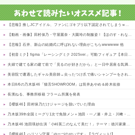
【悲報】推しJCアイドル、ファンにゴキブリ以下認定されてしまうｗｗｗｗ 他
【動画・画像】田村保乃・守屋麗奈・大園玲の制服姿！【ほのす・れなぁ・ぞの】【櫻坂46】 他
【悲報】石井、新山の結婚式に呼ばれない理由がこちらwwwwww 他
【初音ミク】figma「レーシングミク 2025ver.」可動フィギュア【本日発売】
夫婦で建てる家の建て前で「見るのが好きだから」と一日中居座る気満々の義両親…地鎮祭でお金の話やケチをつけてきた前科があり不安しかない←見るのが好きとか完全に野次馬の思考
美容院で遭遇したギャル美容師→尖ったつけ爪で痛いシャンプーをされ、仕事の愚痴には「月8日休み！？贅沢〜！」と連連呼…プロ意識ゼロの身だしなみと、客に嫉妬してマウントを取ってくるのが不快すぎ・・・
本日8/6の乃木坂46「猫舌SHOWROOM」は筒井あやめ＆鈴木佑捺
長濱ねる、事務所移籍 フラーム所属を発表
【櫻坂46】田村保乃だけジャージを脱いでいた理由
乃木坂39th全国ミーグリ1次で免除メン＋池田・一ノ瀬・井上・川﨑・菅原・中西が全完売
乃木坂46 池田瑛紗出演「小峠英二のなんて美だ！」テーマ：徳川家康【2025.8.5 24:00〜 TOKYO MX】
【櫻坂46】ハリソン守屋「ゆーづのせいです」【ラヴィット!】