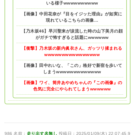
いる様子wwwwwwwwww
【画像】中田花奈が『目をイジッた理由』が如実に
現れているこちらの画像…
【乃木坂46】早川聖来が涙流した時の山下美月の顔
がガチで怖すぎると話題にwwwwww
【衝撃】乃木坂の新内眞衣さん、ガッツリ揉まれる
wwwwwwwwwwwwwwww
【画像】田中れいな、「この」格好で新宿を歩いて
しまうwwwwwwwwwwwww
【画像】ワイ、筒井あやめちゃんの『この画像』の
色気に完全にやられてしまうwwwwww
986 名前：
走り出す名無し
投稿日：2025/01/09(木) 22:07:45.9