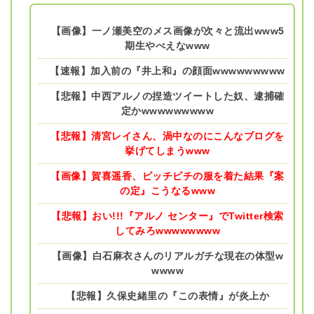
【画像】一ノ瀬美空のメス画像が次々と流出www5
期生やべえなwww
【速報】加入前の『井上和』の顔面wwwwwwwww
【悲報】中西アルノの捏造ツイートした奴、逮捕確
定かwwwwwwwww
【悲報】清宮レイさん、渦中なのにこんなブログを
挙げてしまうwww
【画像】賀喜遥香、ピッチピチの服を着た結果『案
の定』こうなるwww
【悲報】おい!!!『アルノ センター』でTwitter検索
してみろwwwwwwww
【画像】白石麻衣さんのリアルガチな現在の体型w
wwww
【悲報】久保史緒里の『この表情』が炎上か