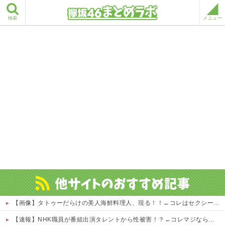
検索
メニュー
【画像】タトゥーだらけの美人海鮮料理人、現る！！←コレはセクシー過ぎてワイらにブッ刺さりまくりw w w w w w w w w
【速報】NHK職員が番組出演タレントから性被害！？←コレマジならヤバくねーか？