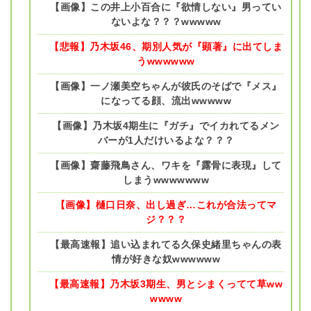
【画像】この井上小百合に『欲情しない』男ってい
ないよな？？？wwwww
【悲報】乃木坂46、期別人気が『顕著』に出てしま
うwwwwww
【画像】一ノ瀬美空ちゃんが彼氏のそばで『メス』
になってる顔、流出wwwww
【画像】乃木坂4期生に『ガチ』でイカれてるメン
バーが1人だけいるよな？？？
【画像】齋藤飛鳥さん、ワキを『露骨に表現』して
しまうwwwwwww
【画像】樋口日奈、出し過ぎ…これが合法ってマ
ジ？？？
【最高速報】追い込まれてる久保史緒里ちゃんの表
情が好きな奴wwwwww
【最高速報】乃木坂3期生、男とシまくってて草ww
wwww