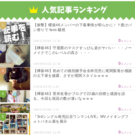
【衝撃】櫻坂46メンバーの下着事情が明らかに！？透けパ
ン祭りで fans 騒然
0
24年12月04日 11:30
コメント
【欅坂46】守屋茜のマスクすっぴん姿がヤバい・・・ノー
メイクでこのレベルの高さ ・・・
0
16年06月11日 11:39
コメント
【欅坂46】初めての個別握手会全枠完売に尾関梨香が感謝
の土下座を披露、さすが尾関スタイルｗｗｗ
0
17年01月27日 1:40
コメント
【欅坂46】菅井友香がブログで22歳の目標と感謝を語
る。今回も祝花の数が凄いなｗｗｗ
0
18年01月19日 2:15
コメント
『3rdシングル発売記念ワンマンLIVE』MVメイキングフ
ォトパネル展を展示
0
19年09月26日 11:45
コメント