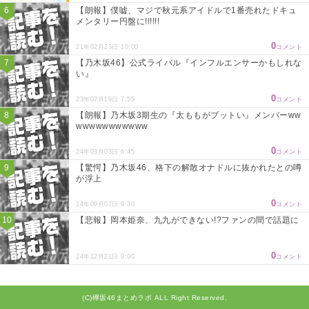
【朗報】僕嘘、マジで秋元系アイドルで1番売れたドキュ
メンタリー円盤に!!!!!!
0
21年02月23日 10:00
コメント
【乃木坂46】公式ライバル『インフルエンサーかもしれな
い』
0
23年02月19日 7:55
コメント
【朗報】乃木坂3期生の『太ももがブットい』メンバーww
wwwwwwwwwww
0
24年03月03日 6:45
コメント
【驚愕】乃木坂46、格下の解散オナドルに抜かれたとの噂
が浮上
0
24年09月07日 9:30
コメント
【悲報】岡本姫奈、九九ができない!?ファンの間で話題に
0
24年12月21日 9:00
コメント
(C)欅坂46まとめラボ ALL Right Reserved.