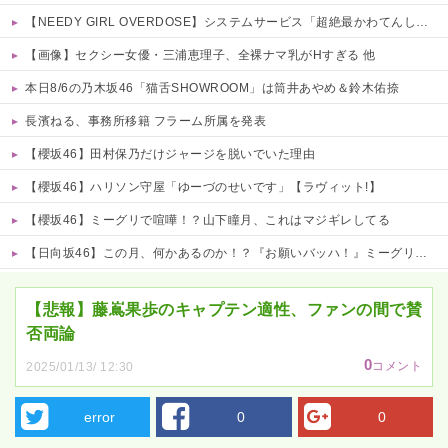
【NEEDY GIRL OVERDOSE】システムサービス「超絶最かわてんしちゃん」プライズフィギュア【彩色原型公開】
【画像】セクシー女優・三浦恵理子、全裸ナマ乳がHすぎる 他
本日8/6の乃木坂46「猫舌SHOWROOM」は筒井あやめ＆鈴木佑捺
長濱ねる、事務所移籍 フラーム所属を発表
【櫻坂46】田村保乃だけジャージを脱いでいた理由
【櫻坂46】ハリソン守屋「ゆーづのせいです」【ラヴィット!】
【櫻坂46】ミーグリで喧嘩！？山下瞳月、これはマジギレしてる
【日向坂46】この月、何かあるのか！？『お願いバッハ！』ミーグリ日程がこちら
Powered by livedoor 相互RSS
【悲報】藤嶌果歩のキャプテン適性、ファンの間で賛
否両論
0
コメント
2025/01/13/ 12:30
error
0
0