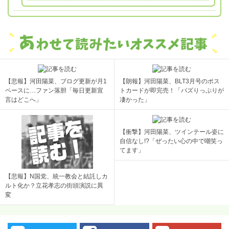
【悲報】河田陽菜、ブログ更新が月1
【朗報】河田陽菜、BLT3月号のポス
ペースに…ファン落胆「毎日更新宣
トカードが即完売！「バズりっぷりが
言はどこへ」
凄かった」
【衝撃】河田陽菜、ツインテール姿に
自信なし!?「ぜったい心の中で嘲笑っ
てます」
【悲報】N国党、統一教会と結託しカ
ルト化か？立花孝志の街頭演説に異
変