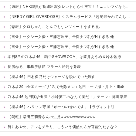
【速報】NHK職員が番組出演タレントから性被害！？←コレマジならヤバくねーか？
【NEEDY GIRL OVERDOSE】システムサービス「超絶最かわてんしちゃん」プライズフィギュア【彩色原型公開】
【悲報】クロちゃん、とんでもないツイートをする 他
【画像】セクシー女優・三浦恵理子、全裸ナマ乳がHすぎる 他
【画像】セクシー女優・三浦恵理子、全裸ナマ乳がHすぎる 他
本日8/6の乃木坂46「猫舌SHOWROOM」は筒井あやめ＆鈴木佑捺
長濱ねる、事務所移籍 フラーム所属を発表
【櫻坂46】田村保乃だけジャージを脱いでいた理由
乃木坂39th全国ミーグリ1次で免除メン＋池田・一ノ瀬・井上・川﨑・菅原・中西が全完売
乃木坂46 池田瑛紗出演「小峠英二のなんて美だ！」テーマ：徳川家康【2025.8.5 24:00〜 TOKYO MX】
【櫻坂46】ハリソン守屋「ゆーづのせいです」【ラヴィット!】
【朗報】増田三莉音さんの生足wwwwwwwwwwww
筒井あやめ、アレをチラリ。こういう偶然の方が官能的だよな？
Powered by livedoor 相互RSS