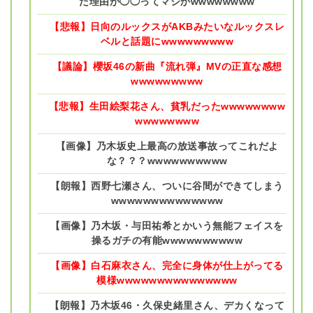
た理由が◯◯ってマジかwwwwwwww
【悲報】日向のルックスがAKBみたいなルックスレ
ベルと話題にwwwwwwwww
【議論】櫻坂46の新曲『流れ弾』MVの正直な感想
wwwwwwwww
【悲報】生田絵梨花さん、貧乳だったwwwwwwww
wwwwwwww
【画像】乃木坂史上最高の放送事故ってこれだよ
な？？？wwwwwwwwww
【朗報】西野七瀬さん、ついに谷間ができてしまう
wwwwwwwwwwwwww
【画像】乃木坂・与田祐希とかいう無能フェイスを
操るガチの有能wwwwwwwwww
【画像】白石麻衣さん、完全に身体が仕上がってる
模様wwwwwwwwwwwwwww
【朗報】乃木坂46・久保史緒里さん、デカくなって