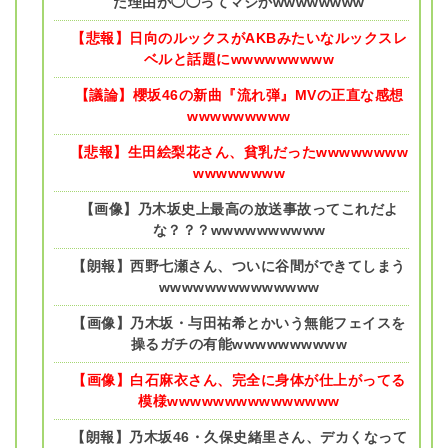
た理由が◯◯ってマジかwwwwwwww
【悲報】日向のルックスがAKBみたいなルックスレ
ベルと話題にwwwwwwwww
【議論】櫻坂46の新曲『流れ弾』MVの正直な感想
wwwwwwwww
【悲報】生田絵梨花さん、貧乳だったwwwwwwww
wwwwwwww
【画像】乃木坂史上最高の放送事故ってこれだよ
な？？？wwwwwwwwww
【朗報】西野七瀬さん、ついに谷間ができてしまう
wwwwwwwwwwwwww
【画像】乃木坂・与田祐希とかいう無能フェイスを
操るガチの有能wwwwwwwwww
【画像】白石麻衣さん、完全に身体が仕上がってる
模様wwwwwwwwwwwwwww
【朗報】乃木坂46・久保史緒里さん、デカくなって