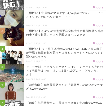
0
24年12月04日 11:30
コメント
【欅坂46】守屋茜のマスクすっぴん姿がヤバい・・・ノー
メイクでこのレベルの高さ ・・・
0
16年06月11日 11:39
コメント
【欅坂46】初めての個別握手会全枠完売に尾関梨香が感謝
の土下座を披露、さすが尾関スタイルｗｗｗ
0
17年01月27日 1:40
コメント
【欅坂46】1/18配信 石森虹花のSHOWROOMに五人囃子
が登場！織田奈那が思ったよりもショートヘアになってて
驚いたなｗｗｗ
0
18年01月18日 7:15
コメント
アリーナ削ってスタンド空席だらけで、チケットも売れ残
って当日券まで出てるのに2日・10万人ってどういうこ
と？
0
19年09月24日 9:00
コメント
【超絶朗報】幸阪茉里乃さんの『茉里乃』の部分がデカす
ぎるwwwwwww
0
20年10月11日 4:00
コメント
【画像】与田祐希さん、最強コラ画像を生み出すwwwww