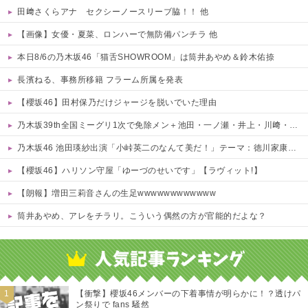
田﨑さくらアナ セクシーノースリーブ脇！！ 他
【画像】女優・夏菜、ロンハーで無防備パンチラ 他
本日8/6の乃木坂46「猫舌SHOWROOM」は筒井あやめ＆鈴木佑捺
長濱ねる、事務所移籍 フラーム所属を発表
【櫻坂46】田村保乃だけジャージを脱いでいた理由
乃木坂39th全国ミーグリ1次で免除メン＋池田・一ノ瀬・井上・川﨑・菅原・中西が全完売
乃木坂46 池田瑛紗出演「小峠英二のなんて美だ！」テーマ：徳川家康【2025.8.5 24:00〜 TOKYO MX】
【櫻坂46】ハリソン守屋「ゆーづのせいです」【ラヴィット!】
【朗報】増田三莉音さんの生足wwwwwwwwwwww
筒井あやめ、アレをチラリ。こういう偶然の方が官能的だよな？
Powered by livedoor 相互RSS
【衝撃】櫻坂46メンバーの下着事情が明らかに！？透けパ
ン祭りで fans 騒然