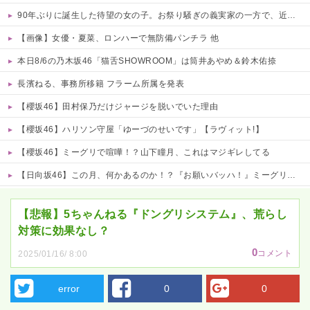
90年ぶりに誕生した待望の女の子。お祭り騒ぎの義実家の一方で、近所の婦人会メンバーから「死なないといいね」と不吉な言葉を何度も繰り返されてしまう・・・
【画像】女優・夏菜、ロンハーで無防備パンチラ 他
本日8/6の乃木坂46「猫舌SHOWROOM」は筒井あやめ＆鈴木佑捺
長濱ねる、事務所移籍 フラーム所属を発表
【櫻坂46】田村保乃だけジャージを脱いでいた理由
【櫻坂46】ハリソン守屋「ゆーづのせいです」【ラヴィット!】
【櫻坂46】ミーグリで喧嘩！？山下瞳月、これはマジギレしてる
【日向坂46】この月、何かあるのか！？『お願いバッハ！』ミーグリ日程がこちら
Powered by livedoor 相互RSS
【悲報】5ちゃんねる『ドングリシステム』、荒らし
対策に効果なし？
0
コメント
2025/01/16/ 8:00
error
0
0