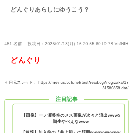
どんぐりあらしにゆうこう？
451 名前：
投稿日：2025/01/13(月) 16:20:55.60 ID:7BIVsfNlH
どんぐり
引用元スレッド：
https://mevius.5ch.net/test/read.cgi/nogizaka/17
31580858.dat/
注目記事
【画像】一ノ瀬美空のメス画像が次々と流出www5
期生やべえなwww
【速報】加入前の『井上和』の顔面wwwwwwwww