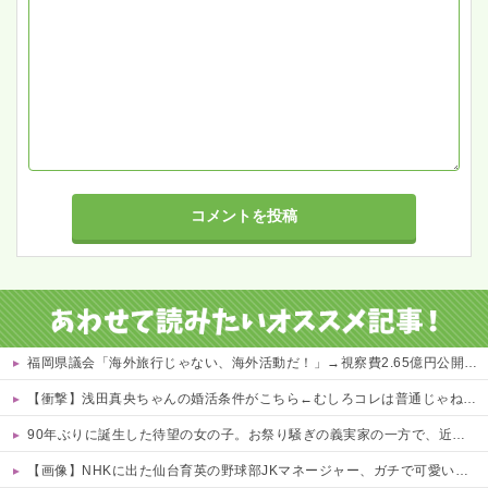
福岡県議会「海外旅行じゃない、海外活動だ！」→視察費2.65億円公開で再炎上ｗｗｗ
【衝撃】浅田真央ちゃんの婚活条件がこちら←むしろコレは普通じゃね？w w w w w w w w
90年ぶりに誕生した待望の女の子。お祭り騒ぎの義実家の一方で、近所の婦人会メンバーから「死なないといいね」と不吉な言葉を何度も繰り返されてしまう・・・
【画像】NHKに出た仙台育英の野球部JKマネージャー、ガチで可愛いぞ 他