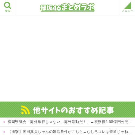
検索
メニュー
福岡県議会「海外旅行じゃない、海外活動だ！」→視察費2.65億円公開で再炎上ｗｗｗ
【衝撃】浅田真央ちゃんの婚活条件がこちら←むしろコレは普通じゃね？w w w w w w w w