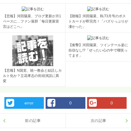
【悲報】河田陽菜、ブログ更新が月1
【朗報】河田陽菜、BLT3月号のポス
ペースに…ファン落胆「毎日更新宣
トカードが即完売！「バズりっぷりが
言はどこへ」
凄かった」
【衝撃】河田陽菜、ツインテール姿に
自信なし!?「ぜったい心の中で嘲笑っ
てます」
【悲報】N国党、統一教会と結託しカ
ルト化か？立花孝志の街頭演説に異
変
error
0
0
前の記事
次の記事