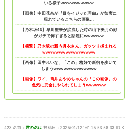
いる様子wwwwwwwwww
【画像】中田花奈が『目をイジッた理由』が如実に
現れているこちらの画像…
【乃木坂46】早川聖来が涙流した時の山下美月の顔
がガチで怖すぎると話題にwwwwww
【衝撃】乃木坂の新内眞衣さん、ガッツリ揉まれる
wwwwwwwwwwwwwwww
【画像】田中れいな、「この」格好で新宿を歩いて
しまうwwwwwwwwwwwww
【画像】ワイ、筒井あやめちゃんの『この画像』の
色気に完全にやられてしまうwwwwww
423 名前：
君の名は
投稿日：2025/01/12(日) 15:53:58.33 ID:K