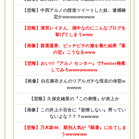
【悲報】中西アルノの捏造ツイートした奴、逮捕確
定かwwwwwwwww
【悲報】清宮レイさん、渦中なのにこんなブログを
挙げてしまうwww
【画像】賀喜遥香、ピッチピチの服を着た結果『案
の定』こうなるwww
【悲報】おい!!!『アルノ センター』でTwitter検索
してみろwwwwwwww
【画像】白石麻衣さんのリアルガチな現在の体型w
wwww
【悲報】久保史緒里の『この表情』が炎上か
【画像】この井上小百合に『欲情しない』男ってい
ないよな？？？wwwww
【悲報】乃木坂46、期別人気が『顕著』に出てしま
うwwwwww