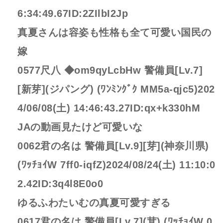
6:34:49.67ID:2ZIlbI2Jp
真夏さんは容姿も性格も全て可愛い国民の
嫁
0577尺八 ◆om9qyLcbHw 警備員[Lv.7]
[新芽](ジパング) (ﾜﾝﾐﾝｸﾞｸ MM5a-qjc5)202
4/06/08(土) 14:46:43.27ID:qx+k330hM
JAの動画見たけど可愛いな
0062君の名は 警備員[Lv.9][芽](神奈川県)
(ﾜｯﾁｮｲW 7ff0-iqfZ)2024/08/24(土) 11:10:0
2.42ID:3q4l8E0o0
ゆるふわたいむの真夏可愛すぎる
0617君の名は 警備員[Lv.7](茸) (ﾜｯﾁｮｲW 0