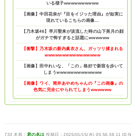
いる様子wwwwwwwwww
【画像】中田花奈が『目をイジッた理由』が如実に
現れているこちらの画像…
【乃木坂46】早川聖来が涙流した時の山下美月の顔
がガチで怖すぎると話題にwwwwww
【衝撃】乃木坂の新内眞衣さん、ガッツリ揉まれる
wwwwwwwwwwwwwwww
【画像】田中れいな、「この」格好で新宿を歩いて
しまうwwwwwwwwwwwww
【画像】ワイ、筒井あやめちゃんの『この画像』の
色気に完全にやられてしまうwwwwww
733 名前：
君の名は
投稿日：2025/01/15(水) 05:56:38.11 ID:N