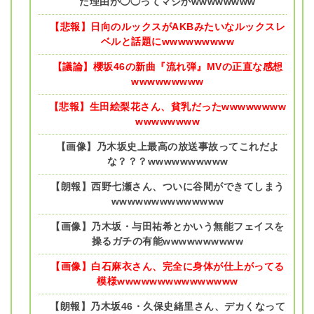
た理由が◯◯ってマジかwwwwwwww
【悲報】日向のルックスがAKBみたいなルックスレ
ベルと話題にwwwwwwwww
【議論】櫻坂46の新曲『流れ弾』MVの正直な感想
wwwwwwwww
【悲報】生田絵梨花さん、貧乳だったwwwwwwww
wwwwwwww
【画像】乃木坂史上最高の放送事故ってこれだよ
な？？？wwwwwwwwww
【朗報】西野七瀬さん、ついに谷間ができてしまう
wwwwwwwwwwwwww
【画像】乃木坂・与田祐希とかいう無能フェイスを
操るガチの有能wwwwwwwwww
【画像】白石麻衣さん、完全に身体が仕上がってる
模様wwwwwwwwwwwwwww
【朗報】乃木坂46・久保史緒里さん、デカくなって