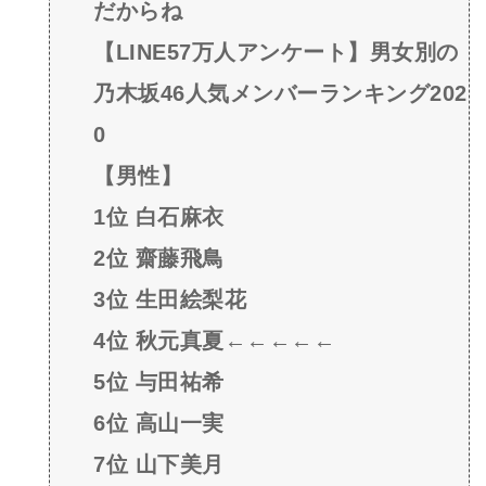
だからね
【LINE57万人アンケート】男女別の
乃木坂46人気メンバーランキング202
0
【男性】
1位 白石麻衣
2位 齋藤飛鳥
3位 生田絵梨花
4位 秋元真夏←←←←←
5位 与田祐希
6位 高山一実
7位 山下美月