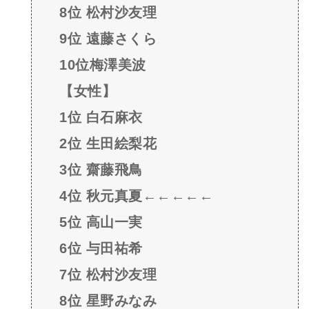
8位 松村沙友理
9位 遠藤さくら
10位梅澤美波
【女性】
1位 白石麻衣
2位 生田絵梨花
3位 齋藤飛鳥
4位 秋元真夏←←←←←
5位 高山一実
6位 与田祐希
7位 松村沙友理
8位 星野みなみ