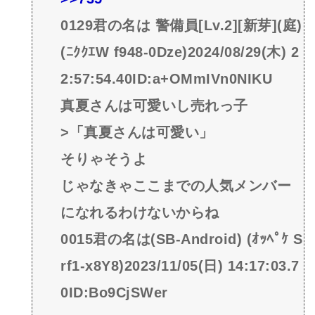
0129君の名は 警備員[Lv.2][新芽](庭)
(ﾆｸｸｴW f948-0Dze)2024/08/29(木) 2
2:57:54.40ID:a+OMmIVn0NIKU
真夏さんは可愛いし売れっ子
>「真夏さんは可愛い」
そりゃそうよ
じゃなきゃここまでの人気メンバー
になれるわけないからね
0015君の名は(SB-Android) (ｵｯﾍﾟｹ S
rf1-x8Y8)2023/11/05(日) 14:17:03.7
0ID:Bo9CjSWer