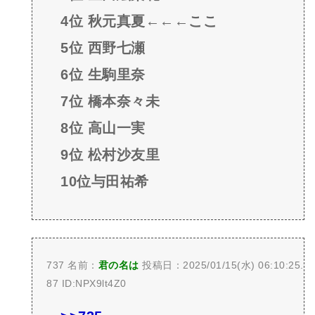
4位 秋元真夏←←←ここ
5位 西野七瀬
6位 生駒里奈
7位 橋本奈々未
8位 高山一実
9位 松村沙友里
10位与田祐希
737 名前：
君の名は
投稿日：2025/01/15(水) 06:10:25.
87 ID:NPX9lt4Z0