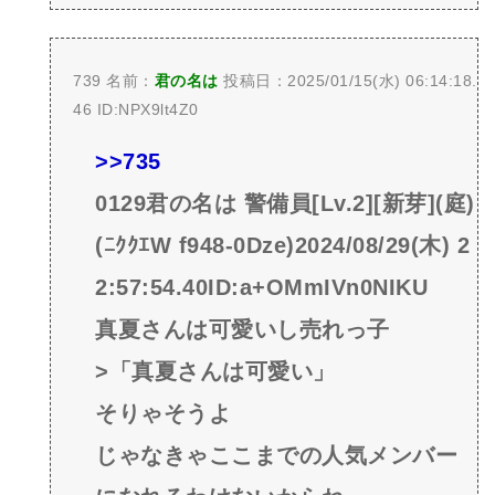
739 名前：
君の名は
投稿日：2025/01/15(水) 06:14:18.
46 ID:NPX9lt4Z0
>>735
0129君の名は 警備員[Lv.2][新芽](庭)
(ﾆｸｸｴW f948-0Dze)2024/08/29(木) 2
2:57:54.40ID:a+OMmIVn0NIKU
真夏さんは可愛いし売れっ子
>「真夏さんは可愛い」
そりゃそうよ
じゃなきゃここまでの人気メンバー