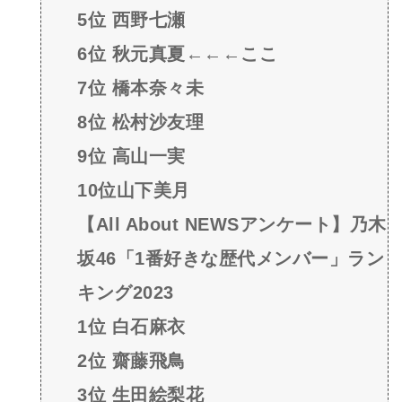
5位 西野七瀬
6位 秋元真夏←←←ここ
7位 橋本奈々未
8位 松村沙友理
9位 高山一実
10位山下美月
【All About NEWSアンケート】乃木
坂46「1番好きな歴代メンバー」ラン
キング2023
1位 白石麻衣
2位 齋藤飛鳥
3位 生田絵梨花