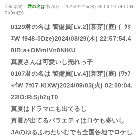
735 名前：
君の名は
投稿日：2025/01/15(水) 06:06:10.74 ID:N
PX9lt4Z0
0129君の名は 警備員[Lv.2][新芽](庭) (ﾆｸｸ
ｴW f948-0Dze)2024/08/29(木) 22:57:54.4
0ID:a+OMmIVn0NIKU
真夏さんは可愛いし売れっ子
0107君の名は 警備員[Lv.4][新芽](庭) (ﾜｯﾁ
ｮｲW 7f07-KlXW)2024/09/03(火) 02:00:04.
22ID:RiSjb7gT0
真夏はドラマにも出てるし
真夏が出てるバラエティはロケも多いし
JAのゆるふわたいむでも全国各地でロケし