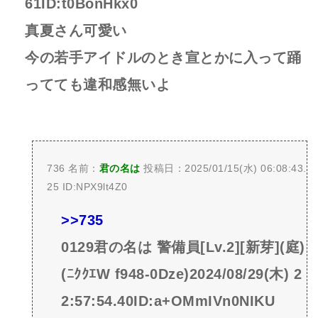
61ID:t0BonHkx0
真夏さん可愛い
今の若手アイドルのとき宣とかに入って踊
ってても違和感無いよ
736 名前：
君の名は
投稿日：2025/01/15(水) 06:08:43.
25 ID:NPX9lt4Z0
>>735
0129君の名は 警備員[Lv.2][新芽](庭)
(ﾆｸｸｴW f948-0Dze)2024/08/29(木) 2
2:57:54.40ID:a+OMmIVn0NIKU