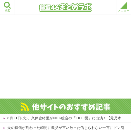
検索
メニュー
8月11日(火)、久保史緒里がNHK総合の「LIFE!夏」に出演！【元乃木坂46】 他
夫の葬儀が終わった瞬間に義父が言い放った信じられない一言にドン引き。四十九日を終えてソク着拒＆完全絶縁した←正気疑うレベルで気持ち悪すぎるだろ