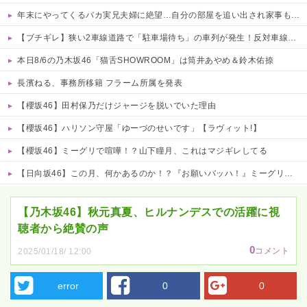
年末にやってくるバカ実兄夫婦に絶望…自分の部屋を追い出され家事も増えるのに、一切手伝わず放置子状態！親戚の前でかばってあげてるのに「私が悪いんですよね」と何もせず泣くだけの義姉にイラ
【ブチギレ】狭い2車線道路で「駐車場待ち」の車列が発生！反対車線からも右折入庫しようとするアホが現れて両車線とも完全死亡のカオス……
本日8/6の乃木坂46「猫舌SHOWROOM」は筒井あやめ＆鈴木佑捺
長濱ねる、事務所移籍 フラーム所属を発表
【櫻坂46】田村保乃だけジャージを脱いでいた理由
【櫻坂46】ハリソン守屋「ゆーづのせいです」【ラヴィット!】
【櫻坂46】ミーグリで喧嘩！？山下瞳月、これはマジギレしてる
【日向坂46】この月、何かあるのか！？『お願いバッハ！』ミーグリ日程がこちら
Powered by livedoor 相互RSS
【乃木坂46】秋元真夏、ヒルナンデスでの活躍に視
聴者から絶賛の声
0
コメント
2025/01/18/ 12:00
error
0
0