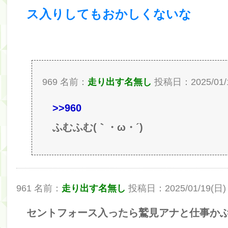
ス入りしてもおかしくないな
筒井あやめ、アレをチラリ。こういう偶然の方が官能
Powered by livedoor 相互RSS
969 名前：
走り出す名無し
投稿日：2025/01/19(
>>960
ふむふむ(｀・ω・´)
961 名前：
走り出す名無し
投稿日：2025/01/19(日) 0
セントフォース入ったら鷲見アナと仕事か