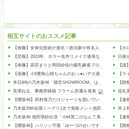
相互サイトのおススメ記事
【画像】女体化技術が進化！政治家や有名人が美人になりすぎて草ｗｗｗｗ 他
【悲報】2023年、ホラー名作リメイク連発なのに日本人涙目の理由がこれｗｗｗｗ 他
【画像】高宮まりと岡田紗佳の爆乳麻雀プロ、見つかるwww 他
【画像】小6豊島心桜ちゃんのおっ●いデカ過ぎww手で支えたい奴、急げｗｗｗｗ 他
本日8/6の乃木坂46「猫舌SHOWROOM」は筒井あやめ＆鈴木佑捺
長濱ねる、事務所移籍 フラーム所属を発表
【櫻坂46】田村保乃だけジャージを脱いでいた理由
乃木坂39th全国ミーグリ1次で免除メン＋池田・一ノ瀬・井上・川﨑・菅原・中西が全完売
乃木坂46 池田瑛紗出演「小峠英二のなんて美だ！」テーマ：徳川家康【2025.8.5 24:00〜 TOKYO MX】
【櫻坂46】ハリソン守屋「ゆーづのせいです」【ラヴィット!】