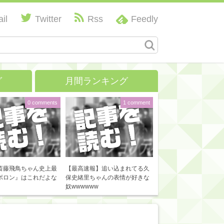
il
Twitter
Rss
Feedly
グ
月間ランキング
0 comments
1 comment
斎藤飛鳥ちゃん史上最
【最高速報】追い込まれてる久
ボロン』はこれだよな
保史緒里ちゃんの表情が好きな
奴wwwwww