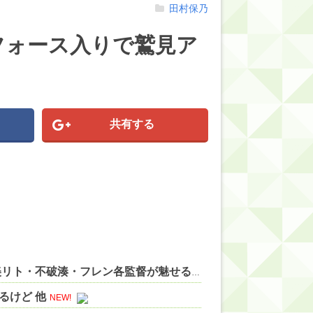
田村保乃
フォース入りで鷲見ア
共有する
【にじ甲2026総括】怒涛の躍進が止まらない！宇佐美リト・不破湊・フレン各監督が魅せる劇的ドラマと快進撃の記録を徹底プレイバック！ 他
るけど 他
NEW!