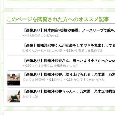
阪口珠美出演「秘密のストレス共有バラエティ め組の園」男の余計な一言SP【2025.8.5 23:56〜 TBS】
【櫻坂46】ミーグリで喧嘩！？山下瞳月、これはマジギレしてる
このページを閲覧された方へのオススメ記事
【日向坂46】この月、何かあるのか！？『お願いバッハ！』ミーグリ日程がこちら
Powere
Powered by livedoor 相互RSS
【画像あり】鈴木絢音×掛橋沙耶香、ノースリーブで腕を
>>487男の子コンビかわよ
【画像】掛橋沙耶香くんが女装をしてワキを丸出しして
掛橋くんのペロペロしたい部 >>183いや普通に女舐めてえ
【画像あり】掛橋沙耶香さん、思ったより小さかったww
>>260ワイは掛橋くん 掛橋改めてちっさ
【画像あり】掛橋沙耶香、取り上げられる : 乃木通 乃木坂
てぇてぇ😭😭😭 >>11おかけ >>11おかけてすぐ分かったわ
【画像あり】掛橋沙耶香ちゃんへ : 乃木通 乃木坂46櫻坂
お掛け…😢