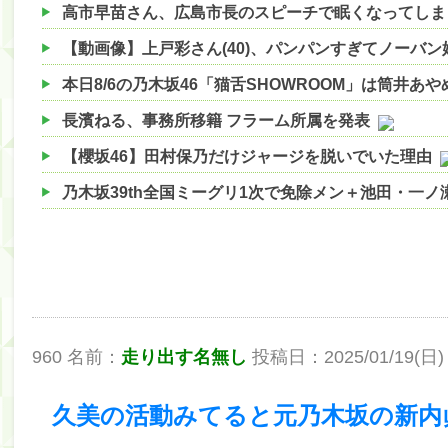
高市早苗さん、広島市長のスピーチで眠くなってしま
【動画像】上戸彩さん(40)、パンパンすぎてノーバ
本日8/6の乃木坂46「猫舌SHOWROOM」は筒井あ
長濱ねる、事務所移籍 フラーム所属を発表
【櫻坂46】田村保乃だけジャージを脱いでいた理由
乃木坂39th全国ミーグリ1次で免除メン＋池田・一
【櫻坂46】ハリソン守屋「ゆーづのせいです」【ラヴ
【櫻坂46】ミーグリで喧嘩！？山下瞳月、これはマ
【日向坂46】この月、何かあるのか！？『お願いバ
【速報】中村麗乃ちゃんの思い出、挙げてけwwwwww
960 名前：
走り出す名無し
投稿日：2025/01/19(日) 0
【朗報】増田三莉音さんの生足wwwwwwwwwwww
【朗報】増田三莉音さんの生足wwwwwwwwwwww
久美の活動みてると元乃木坂の新内
【川﨑桜】まあ、でも筑駒は断れないだろ？