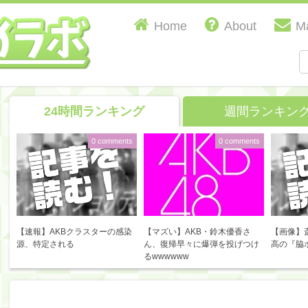
Home
About
Ma
24時間ランキング
週間ランキン
0 comments
0 comments
【速報】AKBクラスターの感染
【マズい】AKB・鈴木優香さ
【画像】
源、特定される
ん、復帰早々に爆弾を投げつけ
高の『脇
るwwwwww