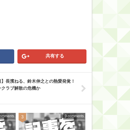
共有する
報】長濱ねる、鈴木伸之との熱愛発覚！
ンクラブ解散の危機か
comments
0 comments