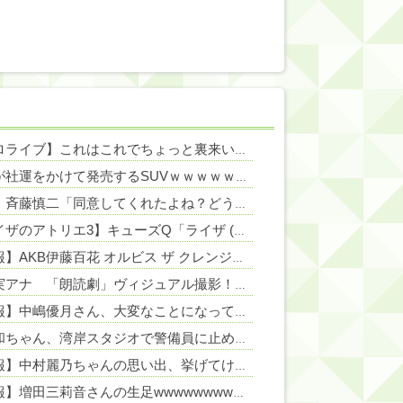
NEW!
【ホロライブ】これはこれでちょっと裏来いよに見える
NEW!
NEW!
日産が社運をかけて発売するSUVｗｗｗｗｗｗｗ
NEW!
NEW!
【謎】斉藤慎二「同意してくれたよね？どうして…」被害女性「彼は言葉が通じないモンスター」
NEW!
【ライザのアトリエ3】キューズQ「ライザ (ライザリン・シュタウト) ウェディングStyle」フィギュア【予約開始】
【朗報】AKB伊藤百花 オルビス ザ クレンジングオイルとのタイアップ決定！！【AKB48いともも】
堤礼実アナ 「朗読劇」ヴィジュアル撮影！！【GIF動画あり】
NEW!
【速報】中嶋優月さん、大変なことになってるって...
NEW!
井上和ちゃん、湾岸スタジオで警備員に止められるｗ【乃木坂46】
NEW!
【速報】中村麗乃ちゃんの思い出、挙げてけwwwwwwwwwww
【朗報】増田三莉音さんの生足wwwwwwwwwwww