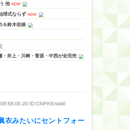
う 他
NEW!
ン始球式ならず
NEW!
やめ＆鈴木佑捺
ノ瀬・井上・川﨑・菅原・中西が全完売
ィット!】
ジギレしてる
ッハ！』ミーグリ日程がこちら
wwwww
8:58:00.20 ID:CNPKEnaa0
眞衣みたいにセントフォー