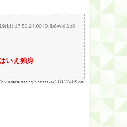
日) 17:52:24.00 ID:fb6WxfGb0
はいえ独身
e.5ch.net/test/read.cgi/hinatazaka46/1718504115.dat/