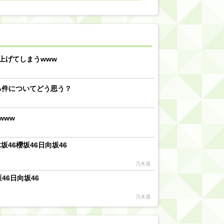
【川﨑桜】まあ、でも筑駒は断れないだろ？
乃木坂46『オリコン上半期SG1位獲得!!』←もうこれ今が全盛期だろwwwwww
d by livedoor 相互RSS
上げてしまうwww
る件についてどう思う？
www
46櫻坂46日向坂46
乃木通
46日向坂46
乃木通