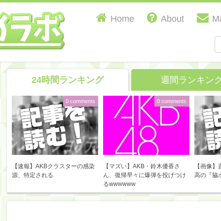
Home
About
Ma
24時間ランキング
週間ランキン
0 comments
0 comments
【速報】AKBクラスターの感染
【マズい】AKB・鈴木優香さ
【画像】
源、特定される
ん、復帰早々に爆弾を投げつけ
高の『脇
るwwwwww