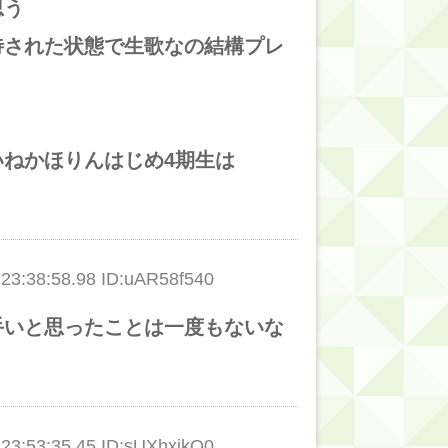
思う
待された状態で生歌なの結構プレ
ねかほりんはじめ4期生は
:38:58.98 ID:uAR58f540
手いと思ったことは一度もないな
:53:35.45 ID:sUXhxjkQ0