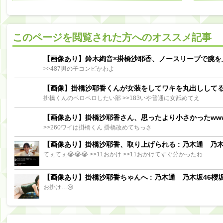
阪口珠美出演「秘密のストレス共有バラエティ め組の園」男の余計な一言SP【2025.8.5 23:56〜 TBS】
【櫻坂46】ミーグリで喧嘩！？山下瞳月、これはマジギレしてる
このページを閲覧された方へのオススメ記事
【日向坂46】この月、何かあるのか！？『お願いバッハ！』ミーグリ日程がこちら
Powere
Powered by livedoor 相互RSS
【画像あり】鈴木絢音×掛橋沙耶香、ノースリーブで腕を
>>487男の子コンビかわよ
【画像】掛橋沙耶香くんが女装をしてワキを丸出しして
掛橋くんのペロペロしたい部 >>183いや普通に女舐めてえ
【画像あり】掛橋沙耶香さん、思ったより小さかったww
>>260ワイは掛橋くん 掛橋改めてちっさ
【画像あり】掛橋沙耶香、取り上げられる : 乃木通 乃木坂
てぇてぇ😭😭😭 >>11おかけ >>11おかけてすぐ分かったわ
【画像あり】掛橋沙耶香ちゃんへ : 乃木通 乃木坂46櫻坂
お掛け…😢