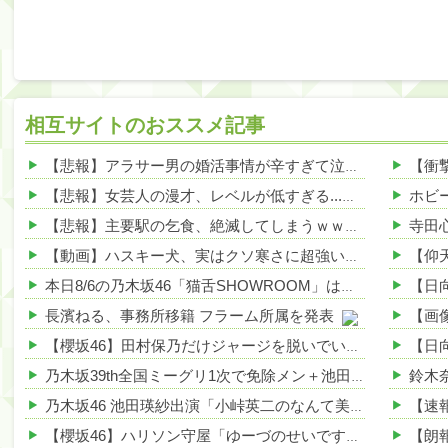
相互サイトのおススメ記事
【悲報】アラサー男の婚活事情が辛すぎて泣けてくるwwwwwww 他
【悲報】女芸人の漫才、レベルが低すぎる...その理由がこれwww 他
【悲報】主要駅の乞食、絶滅してしまうｗｗｗｗその理由がこれｗｗｗｗ 他
【動画】ハスキー犬、実はクソ寒さに超強い！その理由がこれwwwwww 他
本日8/6の乃木坂46「猫舌SHOWROOM」は筒井あやめ＆鈴木佑捺
長濱ねる、事務所移籍 フラーム所属を発表
【櫻坂46】田村保乃だけジャージを脱いでいた理由
乃木坂39th全国ミーグリ1次で免除メン＋池田・一ノ瀬・井上・川﨑・菅原・中西が全完売
乃木坂46 池田瑛紗出演「小峠英二のなんて美だ！」テーマ：徳川家康【2025.8.5 24:00〜 TOKYO MX】
【櫻坂46】ハリソン守屋「ゆーづのせいです」【ラヴィット!】