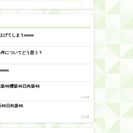
【川﨑桜】まあ、でも筑駒は断れないだろ？
乃木坂46『オリコン上半期SG1位獲得!!』←もうこれ今が全盛期だろwwwwww
d by livedoor 相互RSS
上げてしまうwww
る件についてどう思う？
www
46櫻坂46日向坂46
乃木通
46日向坂46
乃木通