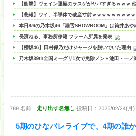
【衝撃】ヴェイン運極のラスゲがヤバすぎるｗｗｗ 
【悲報】ワイ、半導体で破産寸前ｗｗｗｗｗｗｗｗｗ
本日8/6の乃木坂46「猫舌SHOWROOM」は筒井あ
長濱ねる、事務所移籍 フラーム所属を発表
【櫻坂46】田村保乃だけジャージを脱いでいた理由
乃木坂39th全国ミーグリ1次で免除メン＋池田・一
【櫻坂46】ハリソン守屋「ゆーづのせいです」【ラヴ
【櫻坂46】ミーグリで喧嘩！？山下瞳月、これはマ
【日向坂46】この月、何かあるのか！？『お願いバ
【速報】中村麗乃ちゃんの思い出、挙げてけwwwwww
789 名前：
走り出す名無し
投稿日：2025/02/24(月) 22
【朗報】増田三莉音さんの生足wwwwwwwwwwww
【朗報】増田三莉音さんの生足wwwwwwwwwwww
5期のひなパレライブで、4期の誰
【川﨑桜】まあ、でも筑駒は断れないだろ？