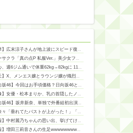
NEW!
【衝撃】広末涼子さんが地上波にスピード復帰できる理由←コレ、誰にも分からない模様w w w w w w w w
NEW!
ホビーサクラ「真の点P 私服Ver.」美少女フィギュア【予約開始】
NEW!
NEW!
寺田心、週6ジム通いで体重62kg→82kgに 110kgのベンチプレス持ち上げる姿披露
NEW!
【仰天】X、メンエス嬢とラウンジ嬢が熾烈な女の争いを繰り広げ対戦型になってしまうw w w w w w w w
【日向坂46】今回はお手頃価格？日向坂46とBEAMSのコラボが決定！！
【画像】女優・松本まりか、乳の首隠したノーブラ乳がHすぎる
NEW!
【日向坂46】坂井新奈、単独で外番組初出演ｷﾀ━(ﾟ∀ﾟ)━!!!!
NEW!
鈴木奈々「垂れてたバストが上がった！」「今が一番バスト大きい！」 下着姿を公開、豊満な美バストを披露 （画像あり）
【速報】中村麗乃ちゃんの思い出、挙げてけwwwwwwwwwww
【朗報】増田三莉音さんの生足wwwwwwwwwwww