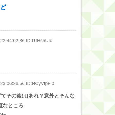
けど
的だよな？
:44:02.86 ID:I1tHc5UId
:06:26.56 ID:NCyVtpFi0
てその後は(あれ？意外とそんな
直なところ