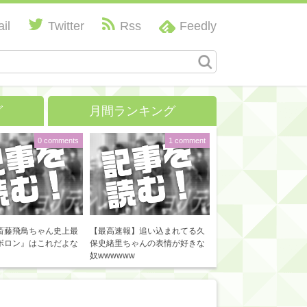
il
Twitter
Rss
Feedly
グ
月間ランキング
0 comments
1 comment
斎藤飛鳥ちゃん史上最
【最高速報】追い込まれてる久
ボロン』はこれだよな
保史緒里ちゃんの表情が好きな
奴wwwwww