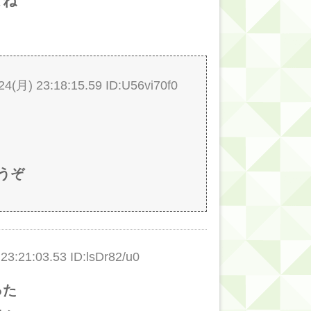
どね
月) 23:18:15.59 ID:U56vi70f0
うぞ
21:03.53 ID:lsDr82/u0
った