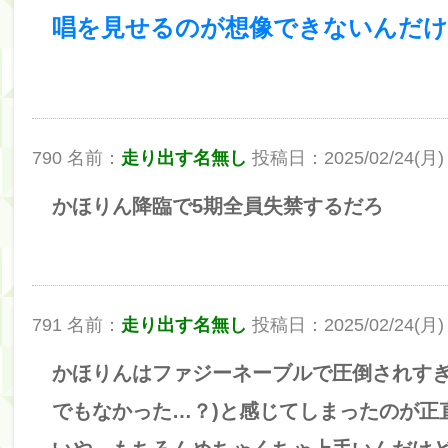
唱を見せるのが想像できないんだ
筒井あやめ、アレをチラリ。こういう偶然の方が官能
Powered by livedoor 相互RSS
790 名前：
走り出す名無し
投稿日：2025/02/24(月) 22
かほりん降臨で5期全員失禁するだろ
791 名前：
走り出す名無し
投稿日：2025/02/24(月) 23
かほりんはファジーネーブルで圧倒されすぎ
でもなかった…？)と感じてしまったのが正