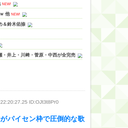
他
NEW!
ｗ 他
NEW!
やめ＆鈴木佑捺
ノ瀬・井上・川﨑・菅原・中西が全完売
ィット!】
ジギレしてる
ッハ！』ミーグリ日程がこちら
wwwww
:20:27.25 ID:OJt3t8Pr0
かがパイセン枠で圧倒的な歌