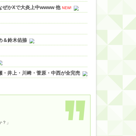
ぜかXで大炎上中wwww 他
NEW!
やめ＆鈴木佑捺
ノ瀬・井上・川﨑・菅原・中西が全完売
ィット!】
ジギレしてる
ッハ！』ミーグリ日程がこちら
wwwww
か？」