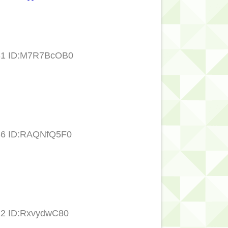
.31 ID:M7R7BcOB0
.36 ID:RAQNfQ5F0
12 ID:RxvydwC80