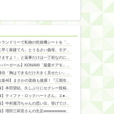
NEW!
コインランドリーで私物の乾燥機シートを「ご自由にどうぞだろw」と勝手に盗もうとしたDQN夫婦！注意したら「は？名前かいてないんですけど」と逆ギレ
NEW!
「隣に早く家建てろ」とうるさい義母。モデルハウス巡りを報告したら「草刈り誰がするのw」と煽ってきたので…旦那が放った「一言」に義母オロオロｗｗ←嫌味を逆手にとった神対応すぎる
NEW!
「やりますよ！」と返事だけは一丁前なのに全く動かない職場の無能、催促しても放置→引き取ろうとすると「申し訳ないからやる」と拒否…やる気ないなら引き受けるなよ・・・
NEW!
【ボンバーガール】KONAMI「最愛チアモ」プライズフィギュア【彩色原型公開】
影山優佳「胸はできるだけ大きく見せたい」
NEW!
【日向坂46】まさかの楽曲も披露！『三期生LIVE』愛知公演のレポがこちら
【画像】本田望結、久しぶりにセクシー投稿！やっぱり胸デカかった！
【画像】ティファ・ロックハートさん、エ●すぎるｗｗｗ
NEW!
【速報】中村麗乃ちゃんの思い出、挙げてけwwwwwwwwwww
【朗報】増田三莉音さんの生足wwwwwwwwwwww