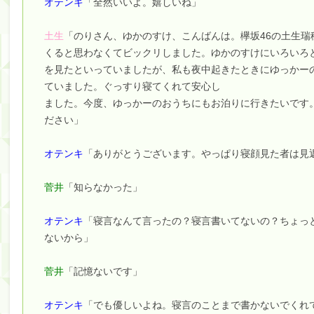
オテンキ
「全然いいよ。嬉しいね」
【朗報】増田三莉音さんの生足wwwwwwwwwwww
【川﨑桜】まあ、でも筑駒は断れないだろ？
土生
「のりさん、ゆかのすけ、こんばんは。欅坂46の土生
くると思わなくてビックリしました。ゆかのすけにいろいろ
筒井あやめ、アレをチラリ。こういう偶然の方が官能
を見たといっていましたが、私も夜中起きたときにゆっかー
Powered by livedoor 相互RSS
ていました。ぐっすり寝てくれて安心し
ました。今度、ゆっかーのおうちにもお泊りに行きたいです
ださい」
オテンキ
「ありがとうございます。やっぱり寝顔見た者は見
菅井
「知らなかった」
オテンキ
「寝言なんて言ったの？寝言書いてないの？ちょっ
ないから」
菅井
「記憶ないです」
オテンキ
「でも優しいよね。寝言のことまで書かないでくれ