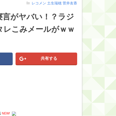
レコメン
土生瑞穂
菅井友香
寝言がヤバい！？ラジ
タレこみメールがｗｗ
共有する
他
NEW!