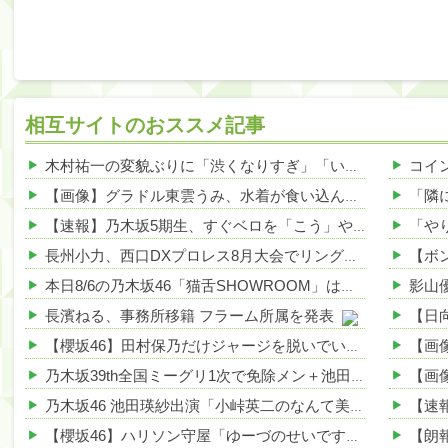
相互サイトのおススメ記事
木村祐一の変貌ぶりに「渋くなりすぎ」「いつの間にかイケおじに」の声 他
【画像】グラドル東雲うみ、水着が食い込んだ横尻がHすぎる 他
【速報】乃木坂5期生、すぐベロを「こう」やってシてしまうwwwwww 他
長州小力、西口DXプロレス8月大会でリング復帰 対戦相手はクロちゃん 他
本日8/6の乃木坂46「猫舌SHOWROOM」は筒井あやめ＆鈴木佑捺
長濱ねる、事務所移籍 フラーム所属を発表
【櫻坂46】田村保乃だけジャージを脱いでいた理由
乃木坂39th全国ミーグリ1次で免除メン＋池田・一ノ瀬・井上・川﨑・菅原・中西が全完売
乃木坂46 池田瑛紗出演「小峠英二のなんて美だ！」テーマ：徳川家康【2025.8.5 24:00〜 TOKYO MX】
【櫻坂46】ハリソン守屋「ゆーづのせいです」【ラヴィット!】