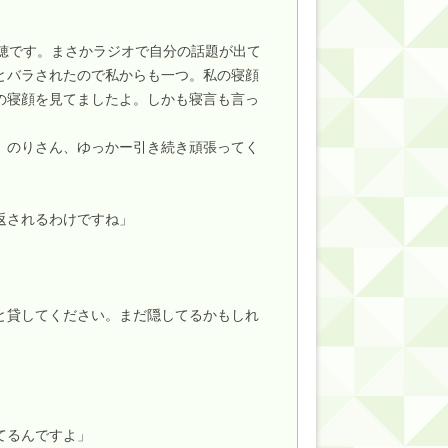
瑞穂です。まさかラジオで自分の話題が出て
とバラされたので私からも一つ。私の寝顔
的だよな？
の寝顔を見てましたよ。しかも寝言も言っ
。のりさん、ゆっかー引き続き頑張ってく
返されるわけですね」
と貸してください。まだ隠してるかもしれ
てるんですよ」