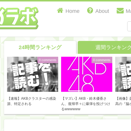
Home
About
Ma
24時間ランキング
週間ランキン
0 comments
0 comments
【速報】AKBクラスターの感染
【マズい】AKB・鈴木優香さ
【画像】
源、特定される
ん、復帰早々に爆弾を投げつけ
高の『脇
るwwwwww