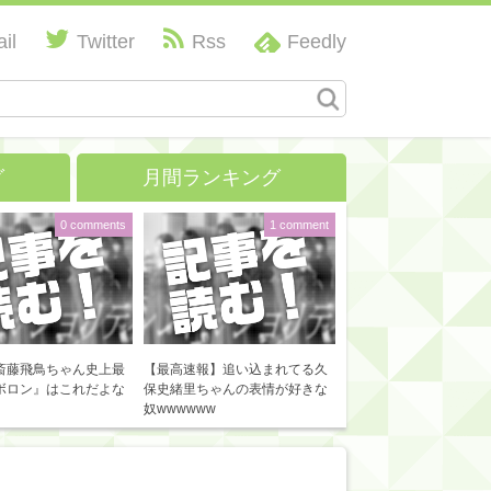
il
Twitter
Rss
Feedly
グ
月間ランキング
0 comments
1 comment
斎藤飛鳥ちゃん史上最
【最高速報】追い込まれてる久
ボロン』はこれだよな
保史緒里ちゃんの表情が好きな
奴wwwwww