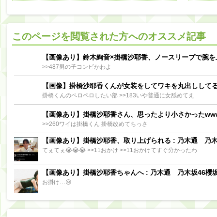
阪口珠美出演「秘密のストレス共有バラエティ め組の園」男の余計な一言SP【2025.8.5 23:56〜 TBS】
【櫻坂46】ミーグリで喧嘩！？山下瞳月、これはマジギレしてる
このページを閲覧された方へのオススメ記事
【日向坂46】この月、何かあるのか！？『お願いバッハ！』ミーグリ日程がこちら
Powere
Powered by livedoor 相互RSS
【画像あり】鈴木絢音×掛橋沙耶香、ノースリーブで腕を
>>487男の子コンビかわよ
【画像】掛橋沙耶香くんが女装をしてワキを丸出しして
掛橋くんのペロペロしたい部 >>183いや普通に女舐めてえ
【画像あり】掛橋沙耶香さん、思ったより小さかったww
>>260ワイは掛橋くん 掛橋改めてちっさ
【画像あり】掛橋沙耶香、取り上げられる : 乃木通 乃木坂
てぇてぇ😭😭😭 >>11おかけ >>11おかけてすぐ分かったわ
【画像あり】掛橋沙耶香ちゃんへ : 乃木通 乃木坂46櫻坂
お掛け…😢