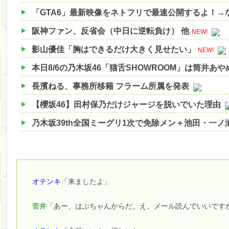
「GTA6」最新映像をネトフリで最速公開するよ！→な
阪神ファン、反省会（中日に逆転負け） 他
NEW!
影山優佳「胸はできるだけ大きく見せたい」
NEW!
本日8/6の乃木坂46「猫舌SHOWROOM」は筒井あ
長濱ねる、事務所移籍 フラーム所属を発表
【櫻坂46】田村保乃だけジャージを脱いでいた理由
乃木坂39th全国ミーグリ1次で免除メン＋池田・一
【櫻坂46】ハリソン守屋「ゆーづのせいです」【ラヴ
【櫻坂46】ミーグリで喧嘩！？山下瞳月、これはマ
【日向坂46】この月、何かあるのか！？『お願いバ
オテンキ
「来ましたよ」
【速報】中村麗乃ちゃんの思い出、挙げてけwwwwww
菅井
「あー、はぶちゃんからだ。え、メール読んでいいです
【朗報】増田三莉音さんの生足wwwwwwwwwwww