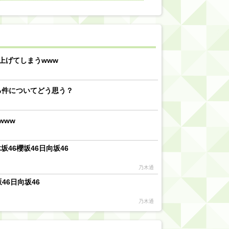
【川﨑桜】まあ、でも筑駒は断れないだろ？
乃木坂46『オリコン上半期SG1位獲得!!』←もうこれ今が全盛期だろwwwwww
d by livedoor 相互RSS
上げてしまうwww
る件についてどう思う？
www
46櫻坂46日向坂46
乃木通
46日向坂46
乃木通